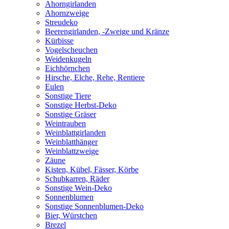
Ahorngirlanden
Ahornzweige
Streudeko
Beerengirlanden, -Zweige und Kränze
Kürbisse
Vogelscheuchen
Weidenkugeln
Eichhörnchen
Hirsche, Elche, Rehe, Rentiere
Eulen
Sonstige Tiere
Sonstige Herbst-Deko
Sonstige Gräser
Weintrauben
Weinblattgirlanden
Weinblatthänger
Weinblattzweige
Zäune
Kisten, Kübel, Fässer, Körbe
Schubkarren, Räder
Sonstige Wein-Deko
Sonnenblumen
Sonstige Sonnenblumen-Deko
Bier, Würstchen
Brezel