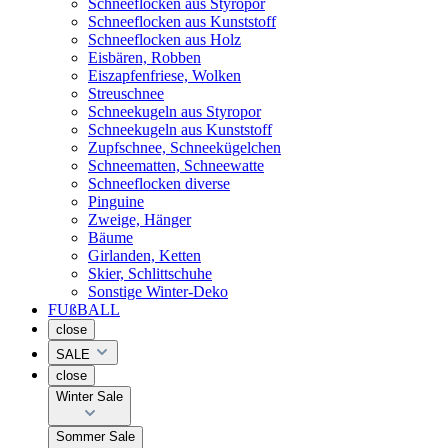
Schneeflocken aus Styropor
Schneeflocken aus Kunststoff
Schneeflocken aus Holz
Eisbären, Robben
Eiszapfenfriese, Wolken
Streuschnee
Schneekugeln aus Styropor
Schneekugeln aus Kunststoff
Zupfschnee, Schneekügelchen
Schneematten, Schneewatte
Schneeflocken diverse
Pinguine
Zweige, Hänger
Bäume
Girlanden, Ketten
Skier, Schlittschuhe
Sonstige Winter-Deko
FUßBALL
close
SALE
close
Winter Sale
Sommer Sale