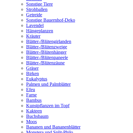
Sonstige Tiere
Strohballen
Getreide
Sonstige Bauernhof-Deko
Lavendel
Hängeplanzen
Kräuter
Blätter-/Blütengirlanden
Blätter-/Blütenzweige
Blätter-/Blütenhänger
Blätter-/Blütenpaneele
Blätter-/Blütenzäune
Gräser
Birken
Eukalyptus
Palmen und Palmblätter
Efeu
Farne
Bambus
Kunstpflanzen im Topf
Kakteen
Buchsbaum
Moos
Bananen und Bananenblätter
Monstera und Split-Philo