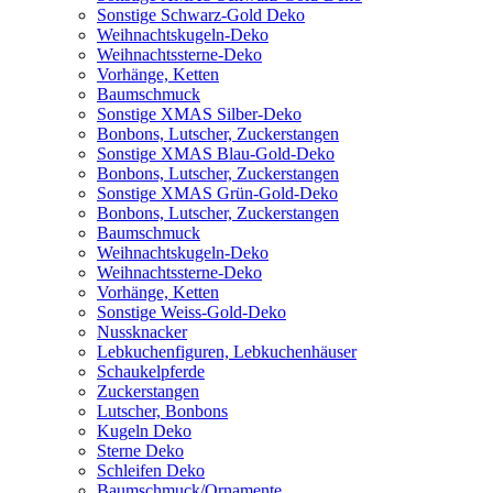
Sonstige Schwarz-Gold Deko
Weihnachtskugeln-Deko
Weihnachtssterne-Deko
Vorhänge, Ketten
Baumschmuck
Sonstige XMAS Silber-Deko
Bonbons, Lutscher, Zuckerstangen
Sonstige XMAS Blau-Gold-Deko
Bonbons, Lutscher, Zuckerstangen
Sonstige XMAS Grün-Gold-Deko
Bonbons, Lutscher, Zuckerstangen
Baumschmuck
Weihnachtskugeln-Deko
Weihnachtssterne-Deko
Vorhänge, Ketten
Sonstige Weiss-Gold-Deko
Nussknacker
Lebkuchenfiguren, Lebkuchenhäuser
Schaukelpferde
Zuckerstangen
Lutscher, Bonbons
Kugeln Deko
Sterne Deko
Schleifen Deko
Baumschmuck/Ornamente