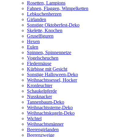
Rosetten, Lampions
Fahnen, Flaggen, Wimpelketten
Lebkuchenherzen
Girlanden
Sonstige Oktoberfest-Deko
Skelette, Knochen
Gruselfiguren
Hexen
Eulen
Spinnen, Spinnennetze
Vogelscheuchen
Fledermäuse
Kürbisse mit Gesicht
Sonstige Halloween-Deko
Weihnachtssessel, Hocker
Kronleuchter
Schaukelpferde
Nussknacker
Tannenbaum-Deko
Weihnachtssterne-Deko
Weihnachtskugeln-Deko
Wichtel
Weihnachtsmänner
Beerengirlanden
Beerenzweige