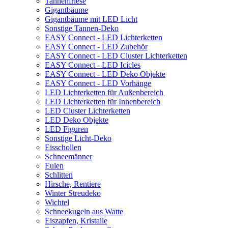
Tannenfriese
Gigantbäume
Gigantbäume mit LED Licht
Sonstige Tannen-Deko
EASY Connect - LED Lichterketten
EASY Connect - LED Zubehör
EASY Connect - LED Cluster Lichterketten
EASY Connect - LED Icicles
EASY Connect - LED Deko Objekte
EASY Connect - LED Vorhänge
LED Lichterketten für Außenbereich
LED Lichterketten für Innenbereich
LED Cluster Lichterketten
LED Deko Objekte
LED Figuren
Sonstige Licht-Deko
Eisschollen
Schneemänner
Eulen
Schlitten
Hirsche, Rentiere
Winter Streudeko
Wichtel
Schneekugeln aus Watte
Eiszapfen, Kristalle