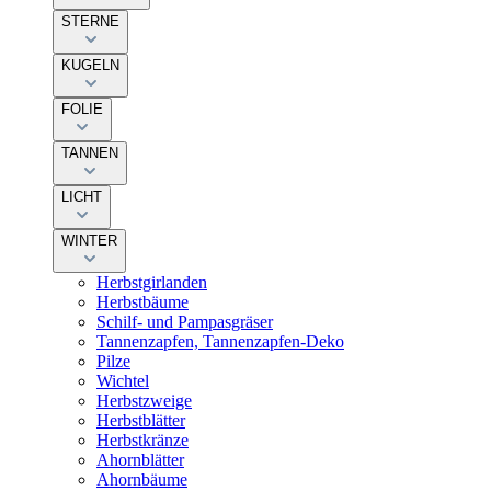
STERNE
KUGELN
FOLIE
TANNEN
LICHT
WINTER
Herbstgirlanden
Herbstbäume
Schilf- und Pampasgräser
Tannenzapfen, Tannenzapfen-Deko
Pilze
Wichtel
Herbstzweige
Herbstblätter
Herbstkränze
Ahornblätter
Ahornbäume