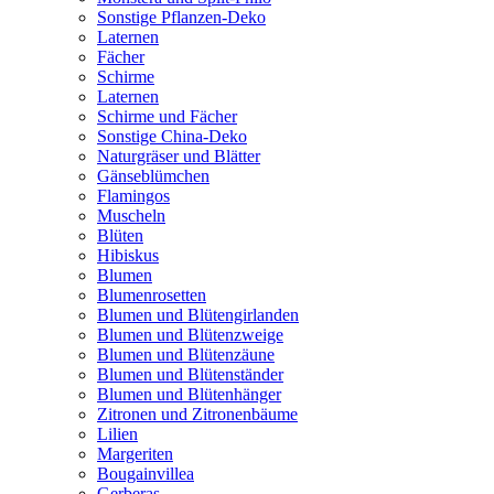
Sonstige Pflanzen-Deko
Laternen
Fächer
Schirme
Laternen
Schirme und Fächer
Sonstige China-Deko
Naturgräser und Blätter
Gänseblümchen
Flamingos
Muscheln
Blüten
Hibiskus
Blumen
Blumenrosetten
Blumen und Blütengirlanden
Blumen und Blütenzweige
Blumen und Blütenzäune
Blumen und Blütenständer
Blumen und Blütenhänger
Zitronen und Zitronenbäume
Lilien
Margeriten
Bougainvillea
Gerberas