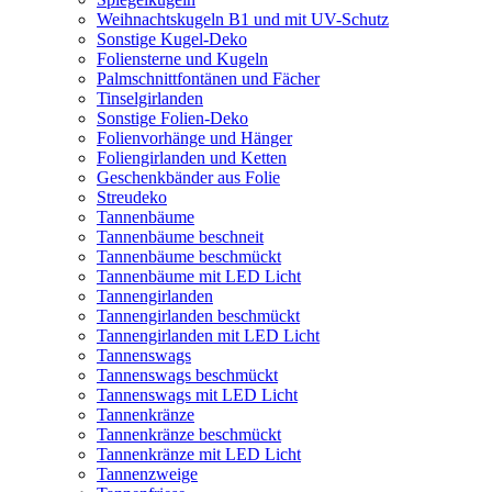
Weihnachtskugeln B1 und mit UV-Schutz
Sonstige Kugel-Deko
Foliensterne und Kugeln
Palmschnittfontänen und Fächer
Tinselgirlanden
Sonstige Folien-Deko
Folienvorhänge und Hänger
Foliengirlanden und Ketten
Geschenkbänder aus Folie
Streudeko
Tannenbäume
Tannenbäume beschneit
Tannenbäume beschmückt
Tannenbäume mit LED Licht
Tannengirlanden
Tannengirlanden beschmückt
Tannengirlanden mit LED Licht
Tannenswags
Tannenswags beschmückt
Tannenswags mit LED Licht
Tannenkränze
Tannenkränze beschmückt
Tannenkränze mit LED Licht
Tannenzweige