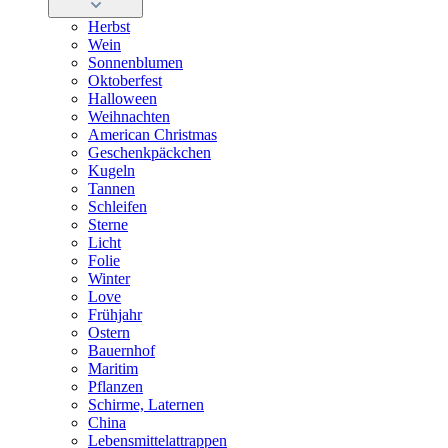
Herbst
Wein
Sonnenblumen
Oktoberfest
Halloween
Weihnachten
American Christmas
Geschenkpäckchen
Kugeln
Tannen
Schleifen
Sterne
Licht
Folie
Winter
Love
Frühjahr
Ostern
Bauernhof
Maritim
Pflanzen
Schirme, Laternen
China
Lebensmittelattrappen