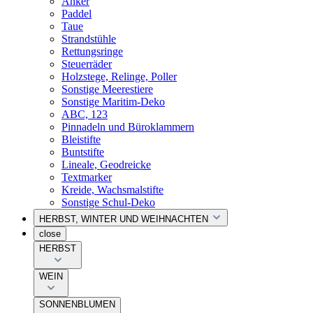
Anker
Paddel
Taue
Strandstühle
Rettungsringe
Steuerräder
Holzstege, Relinge, Poller
Sonstige Meerestiere
Sonstige Maritim-Deko
ABC, 123
Pinnadeln und Büroklammern
Bleistifte
Buntstifte
Lineale, Geodreicke
Textmarker
Kreide, Wachsmalstifte
Sonstige Schul-Deko
HERBST, WINTER UND WEIHNACHTEN
close
HERBST
WEIN
SONNENBLUMEN