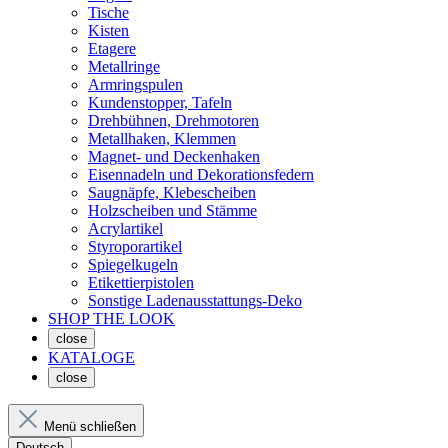
Tische
Kisten
Etagere
Metallringe
Armringspulen
Kundenstopper, Tafeln
Drehbühnen, Drehmotoren
Metallhaken, Klemmen
Magnet- und Deckenhaken
Eisennadeln und Dekorationsfedern
Saugnäpfe, Klebescheiben
Holzscheiben und Stämme
Acrylartikel
Styroporartikel
Spiegelkugeln
Etikettierpistolen
Sonstige Ladenausstattungs-Deko
SHOP THE LOOK
close
KATALOGE
close
Menü schließen
Deutsch