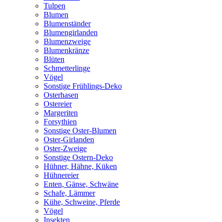
Tulpen
Blumen
Blumenständer
Blumengirlanden
Blumenzweige
Blumenkränze
Blüten
Schmetterlinge
Vögel
Sonstige Frühlings-Deko
Osterhasen
Ostereier
Margeriten
Forsythien
Sonstige Oster-Blumen
Oster-Girlanden
Oster-Zweige
Sonstige Ostern-Deko
Hühner, Hähne, Küken
Hühnereier
Enten, Gänse, Schwäne
Schafe, Lämmer
Kühe, Schweine, Pferde
Vögel
Insekten