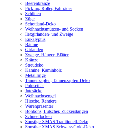
Beerenkränze
Pick-up, Roller, Fahrräder
Schlitten
Züge
Schottland-Deko
Weihnachtsmützen- und Socken
Ilexgirlanden- und Zweige
Eukalyptus
Bäume
Girlanden
Zweige, Hänger, Blätter
Kränze
Streudeko
Kamine, Kaminholz
Metallringe
Tannenzapfen, Tannenzapfen-Deko
Poinsettias
Jutesäcke
Weihnachtsengel
Hirsche, Rentiere
Warenpräsenter
Bonbons, Lutscher, Zuckerstangen
Schneeflocken
Sonstige XMAS Traditionell-Deko
Sonstige XMAS Schwarz-Gold-Deko