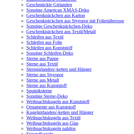
Geschmückte Girlanden
Sonstige American XMAS-Deko
Geschenkpäckchen aus Karton
Geschenkpäckchen aus Styropor mit Folienüberzug
Sonstige Geschenkpäckchen-Deko
Geschenkpäckchen aus Textil/Metall
Schleifen aus Textil
Schleifen aus Folie
Schleifen aus Kunststoff
Sonstige Schleifen-Deko
Sterne aus Pappe
Sterne aus Textil
Sterngirlanden/-ketten und Hänger
Sterne aus Styropor
Sterne aus Metall
Sterne aus Kunststoff
Sputniksterne
Sonstige Sterne-Deko
Weihnachtskugeln aus Kunststoff
Ornamente aus Kunststoff
Kugelgirlanden/-ketten und Hänger
Weihnachtskugeln aus Textil
Weihnachtskugeln aus Glas
Weihnachtskugeln nahtlos
Spiegelkugeln