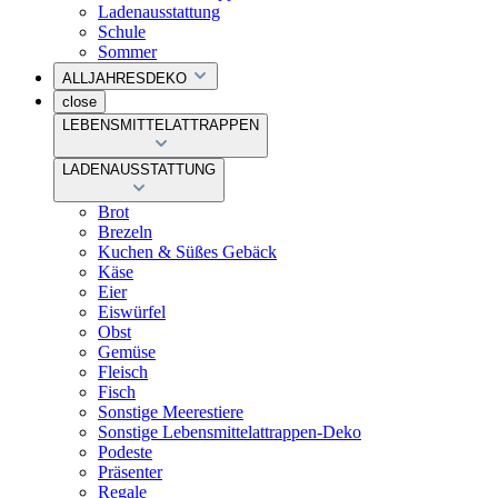
Ladenausstattung
Schule
Sommer
ALLJAHRESDEKO
close
LEBENSMITTELATTRAPPEN
LADENAUSSTATTUNG
Brot
Brezeln
Kuchen & Süßes Gebäck
Käse
Eier
Eiswürfel
Obst
Gemüse
Fleisch
Fisch
Sonstige Meerestiere
Sonstige Lebensmittelattrappen-Deko
Podeste
Präsenter
Regale