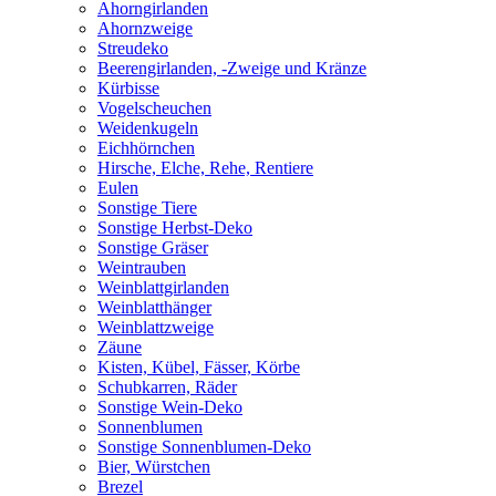
Ahorngirlanden
Ahornzweige
Streudeko
Beerengirlanden, -Zweige und Kränze
Kürbisse
Vogelscheuchen
Weidenkugeln
Eichhörnchen
Hirsche, Elche, Rehe, Rentiere
Eulen
Sonstige Tiere
Sonstige Herbst-Deko
Sonstige Gräser
Weintrauben
Weinblattgirlanden
Weinblatthänger
Weinblattzweige
Zäune
Kisten, Kübel, Fässer, Körbe
Schubkarren, Räder
Sonstige Wein-Deko
Sonnenblumen
Sonstige Sonnenblumen-Deko
Bier, Würstchen
Brezel