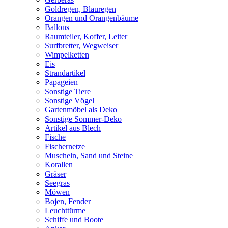
Goldregen, Blauregen
Orangen und Orangenbäume
Ballons
Raumteiler, Koffer, Leiter
Surfbretter, Wegweiser
Wimpelketten
Eis
Strandartikel
Papageien
Sonstige Tiere
Sonstige Vögel
Gartenmöbel als Deko
Sonstige Sommer-Deko
Artikel aus Blech
Fische
Fischernetze
Muscheln, Sand und Steine
Korallen
Gräser
Seegras
Möwen
Bojen, Fender
Leuchttürme
Schiffe und Boote