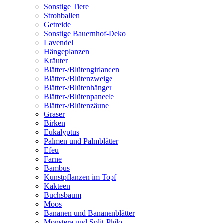
Sonstige Tiere
Strohballen
Getreide
Sonstige Bauernhof-Deko
Lavendel
Hängeplanzen
Kräuter
Blätter-/Blütengirlanden
Blätter-/Blütenzweige
Blätter-/Blütenhänger
Blätter-/Blütenpaneele
Blätter-/Blütenzäune
Gräser
Birken
Eukalyptus
Palmen und Palmblätter
Efeu
Farne
Bambus
Kunstpflanzen im Topf
Kakteen
Buchsbaum
Moos
Bananen und Bananenblätter
Monstera und Split-Philo