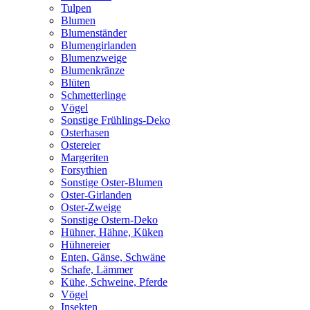
Tulpen
Blumen
Blumenständer
Blumengirlanden
Blumenzweige
Blumenkränze
Blüten
Schmetterlinge
Vögel
Sonstige Frühlings-Deko
Osterhasen
Ostereier
Margeriten
Forsythien
Sonstige Oster-Blumen
Oster-Girlanden
Oster-Zweige
Sonstige Ostern-Deko
Hühner, Hähne, Küken
Hühnereier
Enten, Gänse, Schwäne
Schafe, Lämmer
Kühe, Schweine, Pferde
Vögel
Insekten