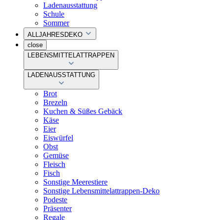
Ladenausstattung
Schule
Sommer
ALLJAHRESDEKO
close
LEBENSMITTELATTRAPPEN
LADENAUSSTATTUNG
Brot
Brezeln
Kuchen & Süßes Gebäck
Käse
Eier
Eiswürfel
Obst
Gemüse
Fleisch
Fisch
Sonstige Meerestiere
Sonstige Lebensmittelattrappen-Deko
Podeste
Präsenter
Regale