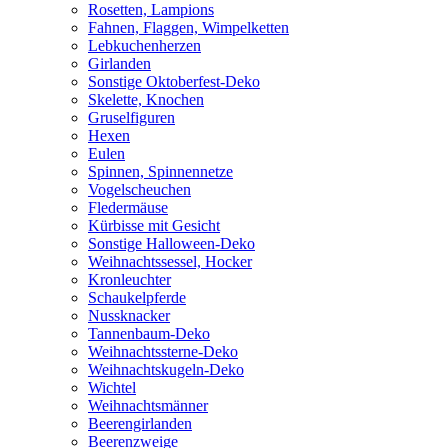
Rosetten, Lampions
Fahnen, Flaggen, Wimpelketten
Lebkuchenherzen
Girlanden
Sonstige Oktoberfest-Deko
Skelette, Knochen
Gruselfiguren
Hexen
Eulen
Spinnen, Spinnennetze
Vogelscheuchen
Fledermäuse
Kürbisse mit Gesicht
Sonstige Halloween-Deko
Weihnachtssessel, Hocker
Kronleuchter
Schaukelpferde
Nussknacker
Tannenbaum-Deko
Weihnachtssterne-Deko
Weihnachtskugeln-Deko
Wichtel
Weihnachtsmänner
Beerengirlanden
Beerenzweige