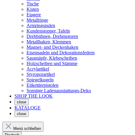
Tische
Kisten
Etagere
Metallringe
Armringspulen
Kundenstopper, Tafeln
Drehbühnen, Drehmotoren
Metallhaken, Klemmen
Magnet- und Deckenhaken
Eisennadeln und Dekorationsfedern
Saugnäpfe, Klebescheiben
Holzscheiben und Stämme
Acrylartikel
Styroporartikel
Spiegelkugeln
Etikettierpistolen
Sonstige Ladenausstattungs-Deko
SHOP THE LOOK
close
KATALOGE
close
Menü schließen
Deutsch