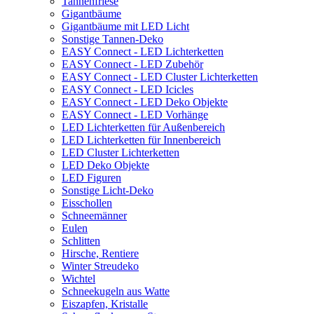
Tannenfriese
Gigantbäume
Gigantbäume mit LED Licht
Sonstige Tannen-Deko
EASY Connect - LED Lichterketten
EASY Connect - LED Zubehör
EASY Connect - LED Cluster Lichterketten
EASY Connect - LED Icicles
EASY Connect - LED Deko Objekte
EASY Connect - LED Vorhänge
LED Lichterketten für Außenbereich
LED Lichterketten für Innenbereich
LED Cluster Lichterketten
LED Deko Objekte
LED Figuren
Sonstige Licht-Deko
Eisschollen
Schneemänner
Eulen
Schlitten
Hirsche, Rentiere
Winter Streudeko
Wichtel
Schneekugeln aus Watte
Eiszapfen, Kristalle