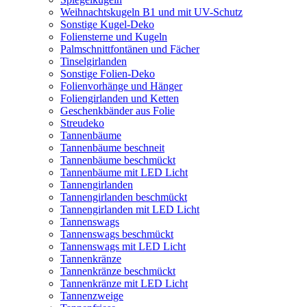
Weihnachtskugeln B1 und mit UV-Schutz
Sonstige Kugel-Deko
Foliensterne und Kugeln
Palmschnittfontänen und Fächer
Tinselgirlanden
Sonstige Folien-Deko
Folienvorhänge und Hänger
Foliengirlanden und Ketten
Geschenkbänder aus Folie
Streudeko
Tannenbäume
Tannenbäume beschneit
Tannenbäume beschmückt
Tannenbäume mit LED Licht
Tannengirlanden
Tannengirlanden beschmückt
Tannengirlanden mit LED Licht
Tannenswags
Tannenswags beschmückt
Tannenswags mit LED Licht
Tannenkränze
Tannenkränze beschmückt
Tannenkränze mit LED Licht
Tannenzweige