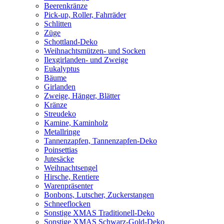
Beerenkränze
Pick-up, Roller, Fahrräder
Schlitten
Züge
Schottland-Deko
Weihnachtsmützen- und Socken
Ilexgirlanden- und Zweige
Eukalyptus
Bäume
Girlanden
Zweige, Hänger, Blätter
Kränze
Streudeko
Kamine, Kaminholz
Metallringe
Tannenzapfen, Tannenzapfen-Deko
Poinsettias
Jutesäcke
Weihnachtsengel
Hirsche, Rentiere
Warenpräsenter
Bonbons, Lutscher, Zuckerstangen
Schneeflocken
Sonstige XMAS Traditionell-Deko
Sonstige XMAS Schwarz-Gold-Deko