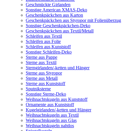
Geschmückte Girlanden
Sonstige American XMAS-Deko
Geschenkpäckchen aus Karton
Geschenkpäckchen aus Styropor mit Folienüberzug
Sonstige Geschenkpäckchen-Deko
Geschenkpäckchen aus Textil/Metall
Schleifen aus Textil
Schleifen aus Folie
Schleifen aus Kunststoff
Sonstige Schleifen-Deko
Sterne aus Pappe
Sterne aus Textil
Sterngirlanden/-ketten und Hänger
Sterne aus Styropor
Sterne aus Metall
Sterne aus Kunststoff
Sputniksterne
Sonstige Sterne-Deko
Weihnachtskugeln aus Kunststoff
Ornamente aus Kunststoff
Kugelgirlanden/-ketten und Hänger
Weihnachtskugeln aus Textil
Weihnachtskugeln aus Glas
Weihnachtskugeln nahtlos
Spiegelkugeln