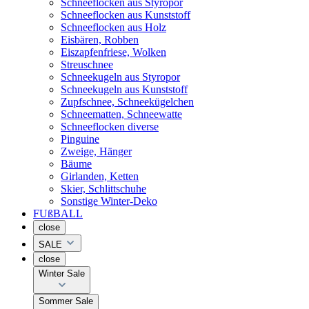
Schneeflocken aus Styropor
Schneeflocken aus Kunststoff
Schneeflocken aus Holz
Eisbären, Robben
Eiszapfenfriese, Wolken
Streuschnee
Schneekugeln aus Styropor
Schneekugeln aus Kunststoff
Zupfschnee, Schneekügelchen
Schneematten, Schneewatte
Schneeflocken diverse
Pinguine
Zweige, Hänger
Bäume
Girlanden, Ketten
Skier, Schlittschuhe
Sonstige Winter-Deko
FUßBALL
close
SALE
close
Winter Sale
Sommer Sale