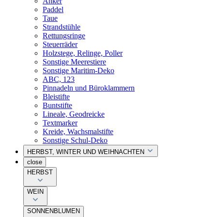
Anker
Paddel
Taue
Strandstühle
Rettungsringe
Steuerräder
Holzstege, Relinge, Poller
Sonstige Meerestiere
Sonstige Maritim-Deko
ABC, 123
Pinnadeln und Büroklammern
Bleistifte
Buntstifte
Lineale, Geodreicke
Textmarker
Kreide, Wachsmalstifte
Sonstige Schul-Deko
HERBST, WINTER UND WEIHNACHTEN
close
HERBST
WEIN
SONNENBLUMEN