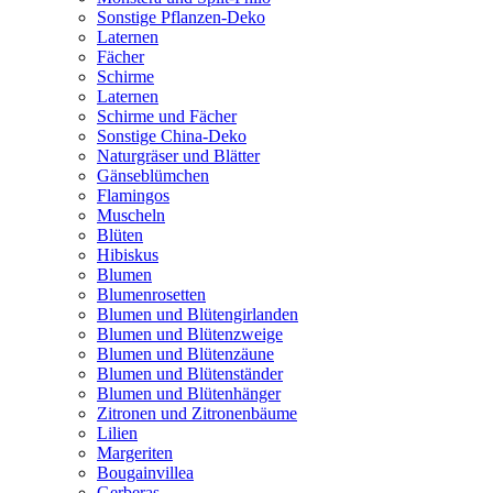
Sonstige Pflanzen-Deko
Laternen
Fächer
Schirme
Laternen
Schirme und Fächer
Sonstige China-Deko
Naturgräser und Blätter
Gänseblümchen
Flamingos
Muscheln
Blüten
Hibiskus
Blumen
Blumenrosetten
Blumen und Blütengirlanden
Blumen und Blütenzweige
Blumen und Blütenzäune
Blumen und Blütenständer
Blumen und Blütenhänger
Zitronen und Zitronenbäume
Lilien
Margeriten
Bougainvillea
Gerberas