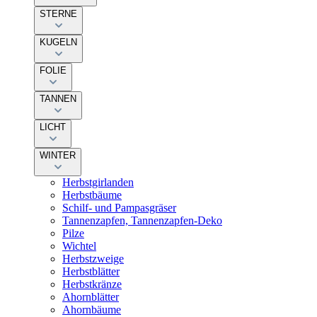
STERNE
KUGELN
FOLIE
TANNEN
LICHT
WINTER
Herbstgirlanden
Herbstbäume
Schilf- und Pampasgräser
Tannenzapfen, Tannenzapfen-Deko
Pilze
Wichtel
Herbstzweige
Herbstblätter
Herbstkränze
Ahornblätter
Ahornbäume