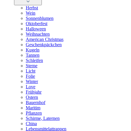
Herbst
Wein
Sonnenblumen
Oktoberfest
Halloween
Weihnachten
American Christmas
Geschenkpäckchen
Kugeln
Tannen
Schleifen
Sterne
Licht
Folie
Winter
Love
Frühjahr
Ostern
Bauernhof
Maritim
Pflanzen
Schirme, Laternen
China
Lebensmittelattrappen