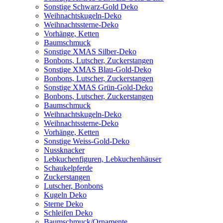
Sonstige Schwarz-Gold Deko
Weihnachtskugeln-Deko
Weihnachtssterne-Deko
Vorhänge, Ketten
Baumschmuck
Sonstige XMAS Silber-Deko
Bonbons, Lutscher, Zuckerstangen
Sonstige XMAS Blau-Gold-Deko
Bonbons, Lutscher, Zuckerstangen
Sonstige XMAS Grün-Gold-Deko
Bonbons, Lutscher, Zuckerstangen
Baumschmuck
Weihnachtskugeln-Deko
Weihnachtssterne-Deko
Vorhänge, Ketten
Sonstige Weiss-Gold-Deko
Nussknacker
Lebkuchenfiguren, Lebkuchenhäuser
Schaukelpferde
Zuckerstangen
Lutscher, Bonbons
Kugeln Deko
Sterne Deko
Schleifen Deko
Baumschmuck/Ornamente