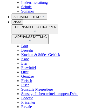
Ladenausstattung
Schule
Sommer
ALLJAHRESDEKO
close
LEBENSMITTELATTRAPPEN
LADENAUSSTATTUNG
Brot
Brezeln
Kuchen & Süßes Gebäck
Käse
Eier
Eiswürfel
Obst
Gemüse
Fleisch
Fisch
Sonstige Meerestiere
Sonstige Lebensmittelattrappen-Deko
Podeste
Präsenter
Regale