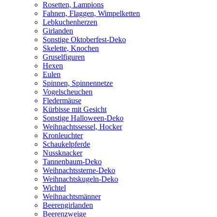
Rosetten, Lampions
Fahnen, Flaggen, Wimpelketten
Lebkuchenherzen
Girlanden
Sonstige Oktoberfest-Deko
Skelette, Knochen
Gruselfiguren
Hexen
Eulen
Spinnen, Spinnennetze
Vogelscheuchen
Fledermäuse
Kürbisse mit Gesicht
Sonstige Halloween-Deko
Weihnachtssessel, Hocker
Kronleuchter
Schaukelpferde
Nussknacker
Tannenbaum-Deko
Weihnachtssterne-Deko
Weihnachtskugeln-Deko
Wichtel
Weihnachtsmänner
Beerengirlanden
Beerenzweige