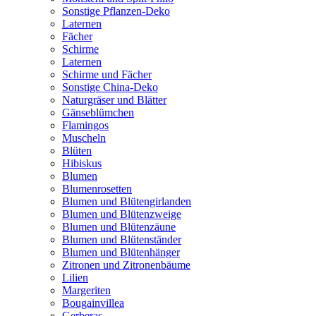
Sonstige Pflanzen-Deko
Laternen
Fächer
Schirme
Laternen
Schirme und Fächer
Sonstige China-Deko
Naturgräser und Blätter
Gänseblümchen
Flamingos
Muscheln
Blüten
Hibiskus
Blumen
Blumenrosetten
Blumen und Blütengirlanden
Blumen und Blütenzweige
Blumen und Blütenzäune
Blumen und Blütenständer
Blumen und Blütenhänger
Zitronen und Zitronenbäume
Lilien
Margeriten
Bougainvillea
Gerberas