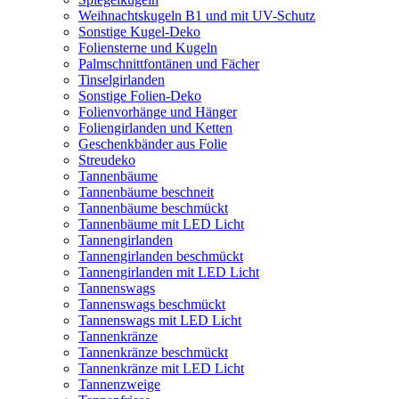
Weihnachtskugeln B1 und mit UV-Schutz
Sonstige Kugel-Deko
Foliensterne und Kugeln
Palmschnittfontänen und Fächer
Tinselgirlanden
Sonstige Folien-Deko
Folienvorhänge und Hänger
Foliengirlanden und Ketten
Geschenkbänder aus Folie
Streudeko
Tannenbäume
Tannenbäume beschneit
Tannenbäume beschmückt
Tannenbäume mit LED Licht
Tannengirlanden
Tannengirlanden beschmückt
Tannengirlanden mit LED Licht
Tannenswags
Tannenswags beschmückt
Tannenswags mit LED Licht
Tannenkränze
Tannenkränze beschmückt
Tannenkränze mit LED Licht
Tannenzweige