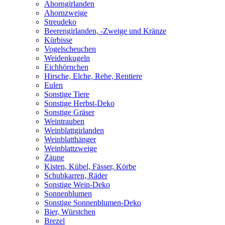
Ahorngirlanden
Ahornzweige
Streudeko
Beerengirlanden, -Zweige und Kränze
Kürbisse
Vogelscheuchen
Weidenkugeln
Eichhörnchen
Hirsche, Elche, Rehe, Rentiere
Eulen
Sonstige Tiere
Sonstige Herbst-Deko
Sonstige Gräser
Weintrauben
Weinblattgirlanden
Weinblatthänger
Weinblattzweige
Zäune
Kisten, Kübel, Fässer, Körbe
Schubkarren, Räder
Sonstige Wein-Deko
Sonnenblumen
Sonstige Sonnenblumen-Deko
Bier, Würstchen
Brezel