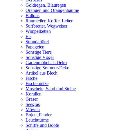
Goldregen, Blauregen
Orangen und Orangenbäume
Ballons
Raumteiler, Koffer, Leiter
Surfbretter, Wegweiser
Wimpelketten
Eis
Strandartikel
Papageien
Sonstige Tiere
Sonstige Vögel
Gartenmöbel als Deko
Sonstige Sommer-Deko
Artikel aus Blech
Fische
Fischernetze
Muscheln, Sand und Steine
Korallen
Gräser
Seegras
Möwen
Bojen, Fender
Leuchttürme
Schiffe und Boote