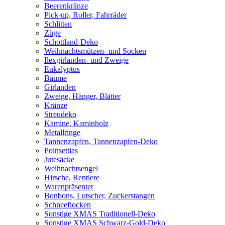
Beerenkränze
Pick-up, Roller, Fahrräder
Schlitten
Züge
Schottland-Deko
Weihnachtsmützen- und Socken
Ilexgirlanden- und Zweige
Eukalyptus
Bäume
Girlanden
Zweige, Hänger, Blätter
Kränze
Streudeko
Kamine, Kaminholz
Metallringe
Tannenzapfen, Tannenzapfen-Deko
Poinsettias
Jutesäcke
Weihnachtsengel
Hirsche, Rentiere
Warenpräsenter
Bonbons, Lutscher, Zuckerstangen
Schneeflocken
Sonstige XMAS Traditionell-Deko
Sonstige XMAS Schwarz-Gold-Deko