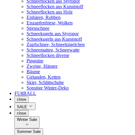
Schneeflocken aus Styropor
Schneeflocken aus Kunststoff
Schneeflocken aus Holz
Eisbären, Robben
Eiszapfenfriese, Wolken
Streuschnee
Schneekugeln aus Styropor
Schneekugeln aus Kunststoff
Zupfschnee, Schneekügelchen
Schneematten, Schneewatte
Schneeflocken diverse
Pinguine
Zweige, Hänger
Bäume
Girlanden, Ketten
Skier, Schlittschuhe
Sonstige Winter-Deko
FUßBALL
close
SALE
close
Winter Sale
Sommer Sale