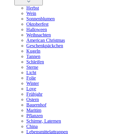
Herbst
Wein
Sonnenblumen
Oktoberfest
Halloween
Weihnachten
American Christmas
Geschenkpäckchen
Kugeln
Tannen
Schleifen
Sterne
Licht
Folie
Winter
Love
Frühjahr
Ostern
Bauernhof
Maritim
Pflanzen
Schirme, Laternen
China
Lebensmittelattrappen