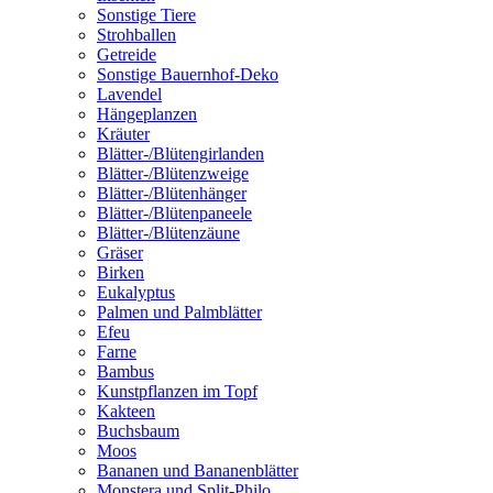
Sonstige Tiere
Strohballen
Getreide
Sonstige Bauernhof-Deko
Lavendel
Hängeplanzen
Kräuter
Blätter-/Blütengirlanden
Blätter-/Blütenzweige
Blätter-/Blütenhänger
Blätter-/Blütenpaneele
Blätter-/Blütenzäune
Gräser
Birken
Eukalyptus
Palmen und Palmblätter
Efeu
Farne
Bambus
Kunstpflanzen im Topf
Kakteen
Buchsbaum
Moos
Bananen und Bananenblätter
Monstera und Split-Philo