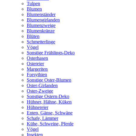
Tulpen
Blumen
Blumenständer
Blumengirlanden
Blumenzweige
Blumenkränze
Blüten
Schmetterlinge
Vögel
Sonstige Frühlings-Deko
Osterhasen
Ostereier
Margeriten
Forsythien
Sonstige Oster-Blumen
Oster-Girlanden
Oster-Zweige
Sonstige Ostern-Deko
Hühner, Hähne, Küken
Hühnereier
Enten, Gänse, Schwäne
Schafe, Lämmer
Kühe, Schweine, Pferde
Vögel
Insekten