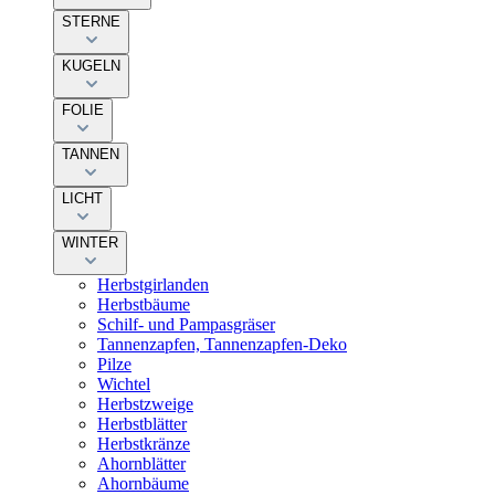
STERNE
KUGELN
FOLIE
TANNEN
LICHT
WINTER
Herbstgirlanden
Herbstbäume
Schilf- und Pampasgräser
Tannenzapfen, Tannenzapfen-Deko
Pilze
Wichtel
Herbstzweige
Herbstblätter
Herbstkränze
Ahornblätter
Ahornbäume