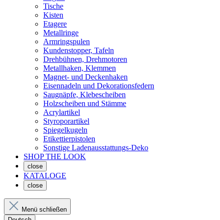
Tische
Kisten
Etagere
Metallringe
Armringspulen
Kundenstopper, Tafeln
Drehbühnen, Drehmotoren
Metallhaken, Klemmen
Magnet- und Deckenhaken
Eisennadeln und Dekorationsfedern
Saugnäpfe, Klebescheiben
Holzscheiben und Stämme
Acrylartikel
Styroporartikel
Spiegelkugeln
Etikettierpistolen
Sonstige Ladenausstattungs-Deko
SHOP THE LOOK
close
KATALOGE
close
Menü schließen
Deutsch