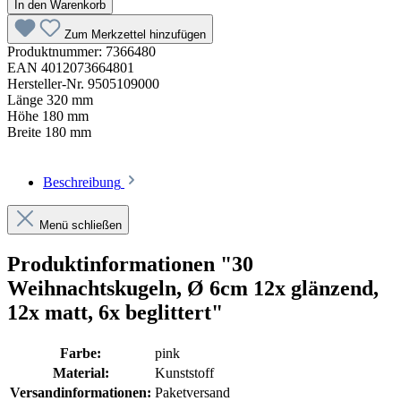
In den Warenkorb
Zum Merkzettel hinzufügen
Produktnummer:
7366480
EAN
4012073664801
Hersteller-Nr.
9505109000
Länge
320 mm
Höhe
180 mm
Breite
180 mm
Beschreibung
Menü schließen
Produktinformationen "30
Weihnachtskugeln, Ø 6cm 12x glänzend,
12x matt, 6x beglittert"
Farbe:
pink
Material:
Kunststoff
Versandinformationen:
Paketversand