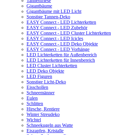
Tannenfriese
Gigantbäume
Gigantbäume mit LED Licht
Sonstige Tannen-Deko
EASY Connect - LED Lichterketten
EASY Connect - LED Zubehör
EASY Connect - LED Cluster Lichterketten
EASY Connect - LED Icicles
EASY Connect - LED Deko Objekte
EASY Connect - LED Vorhänge
LED Lichterketten für Außenbereich
LED Lichterketten für Innenbereich
LED Cluster Lichterketten
LED Deko Objekte
LED Figuren
Sonstige Licht-Deko
Eisschollen
Schneemänner
Eulen
Schlitten
Hirsche, Rentiere
Winter Streudeko
Wichtel
Schneekugeln aus Watte
Eiszapfen, Kristalle