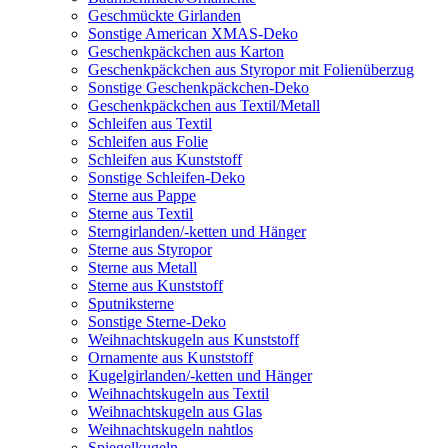
Geschmückte Girlanden
Sonstige American XMAS-Deko
Geschenkpäckchen aus Karton
Geschenkpäckchen aus Styropor mit Folienüberzug
Sonstige Geschenkpäckchen-Deko
Geschenkpäckchen aus Textil/Metall
Schleifen aus Textil
Schleifen aus Folie
Schleifen aus Kunststoff
Sonstige Schleifen-Deko
Sterne aus Pappe
Sterne aus Textil
Sterngirlanden/-ketten und Hänger
Sterne aus Styropor
Sterne aus Metall
Sterne aus Kunststoff
Sputniksterne
Sonstige Sterne-Deko
Weihnachtskugeln aus Kunststoff
Ornamente aus Kunststoff
Kugelgirlanden/-ketten und Hänger
Weihnachtskugeln aus Textil
Weihnachtskugeln aus Glas
Weihnachtskugeln nahtlos
Spiegelkugeln