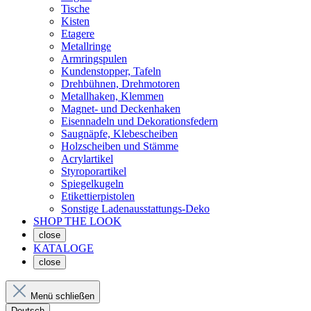
Tische
Kisten
Etagere
Metallringe
Armringspulen
Kundenstopper, Tafeln
Drehbühnen, Drehmotoren
Metallhaken, Klemmen
Magnet- und Deckenhaken
Eisennadeln und Dekorationsfedern
Saugnäpfe, Klebescheiben
Holzscheiben und Stämme
Acrylartikel
Styroporartikel
Spiegelkugeln
Etikettierpistolen
Sonstige Ladenausstattungs-Deko
SHOP THE LOOK
close
KATALOGE
close
Menü schließen
Deutsch