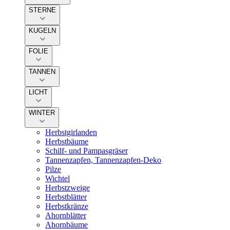
STERNE
KUGELN
FOLIE
TANNEN
LICHT
WINTER
Herbstgirlanden
Herbstbäume
Schilf- und Pampasgräser
Tannenzapfen, Tannenzapfen-Deko
Pilze
Wichtel
Herbstzweige
Herbstblätter
Herbstkränze
Ahornblätter
Ahornbäume