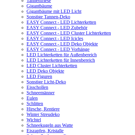
Tannenfriese
Gigantbäume
Gigantbäume mit LED Licht
Sonstige Tannen-Deko
EASY Connect - LED Lichterketten
EASY Connect - LED Zubehör
EASY Connect - LED Cluster Lichterketten
EASY Connect - LED Icicles
EASY Connect - LED Deko Objekte
EASY Connect - LED Vorhänge
LED Lichterketten für Außenbereich
LED Lichterketten für Innenbereich
LED Cluster Lichterketten
LED Deko Objekte
LED Figuren
Sonstige Licht-Deko
Eisschollen
Schneemänner
Eulen
Schlitten
Hirsche, Rentiere
Winter Streudeko
Wichtel
Schneekugeln aus Watte
Eiszapfen, Kristalle