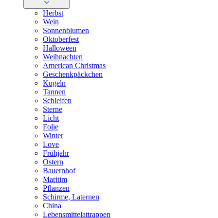
Herbst
Wein
Sonnenblumen
Oktoberfest
Halloween
Weihnachten
American Christmas
Geschenkpäckchen
Kugeln
Tannen
Schleifen
Sterne
Licht
Folie
Winter
Love
Frühjahr
Ostern
Bauernhof
Maritim
Pflanzen
Schirme, Laternen
China
Lebensmittelattrappen