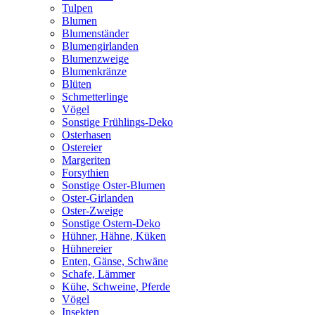
Tulpen
Blumen
Blumenständer
Blumengirlanden
Blumenzweige
Blumenkränze
Blüten
Schmetterlinge
Vögel
Sonstige Frühlings-Deko
Osterhasen
Ostereier
Margeriten
Forsythien
Sonstige Oster-Blumen
Oster-Girlanden
Oster-Zweige
Sonstige Ostern-Deko
Hühner, Hähne, Küken
Hühnereier
Enten, Gänse, Schwäne
Schafe, Lämmer
Kühe, Schweine, Pferde
Vögel
Insekten