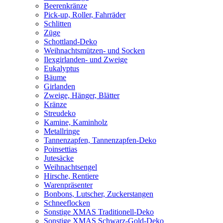
Beerenkränze
Pick-up, Roller, Fahrräder
Schlitten
Züge
Schottland-Deko
Weihnachtsmützen- und Socken
Ilexgirlanden- und Zweige
Eukalyptus
Bäume
Girlanden
Zweige, Hänger, Blätter
Kränze
Streudeko
Kamine, Kaminholz
Metallringe
Tannenzapfen, Tannenzapfen-Deko
Poinsettias
Jutesäcke
Weihnachtsengel
Hirsche, Rentiere
Warenpräsenter
Bonbons, Lutscher, Zuckerstangen
Schneeflocken
Sonstige XMAS Traditionell-Deko
Sonstige XMAS Schwarz-Gold-Deko