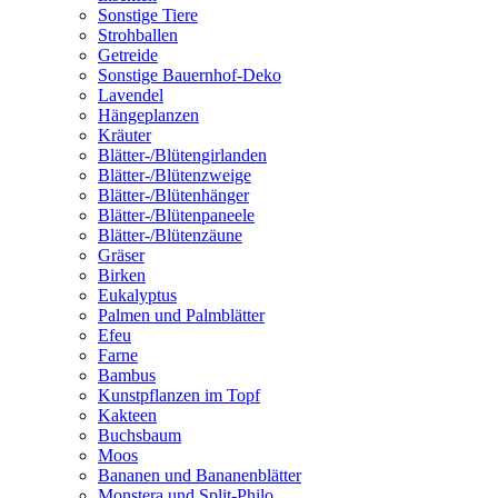
Sonstige Tiere
Strohballen
Getreide
Sonstige Bauernhof-Deko
Lavendel
Hängeplanzen
Kräuter
Blätter-/Blütengirlanden
Blätter-/Blütenzweige
Blätter-/Blütenhänger
Blätter-/Blütenpaneele
Blätter-/Blütenzäune
Gräser
Birken
Eukalyptus
Palmen und Palmblätter
Efeu
Farne
Bambus
Kunstpflanzen im Topf
Kakteen
Buchsbaum
Moos
Bananen und Bananenblätter
Monstera und Split-Philo