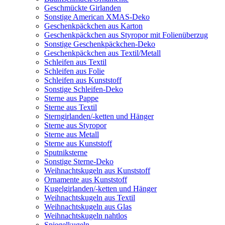
Geschmückte Girlanden
Sonstige American XMAS-Deko
Geschenkpäckchen aus Karton
Geschenkpäckchen aus Styropor mit Folienüberzug
Sonstige Geschenkpäckchen-Deko
Geschenkpäckchen aus Textil/Metall
Schleifen aus Textil
Schleifen aus Folie
Schleifen aus Kunststoff
Sonstige Schleifen-Deko
Sterne aus Pappe
Sterne aus Textil
Sterngirlanden/-ketten und Hänger
Sterne aus Styropor
Sterne aus Metall
Sterne aus Kunststoff
Sputniksterne
Sonstige Sterne-Deko
Weihnachtskugeln aus Kunststoff
Ornamente aus Kunststoff
Kugelgirlanden/-ketten und Hänger
Weihnachtskugeln aus Textil
Weihnachtskugeln aus Glas
Weihnachtskugeln nahtlos
Spiegelkugeln