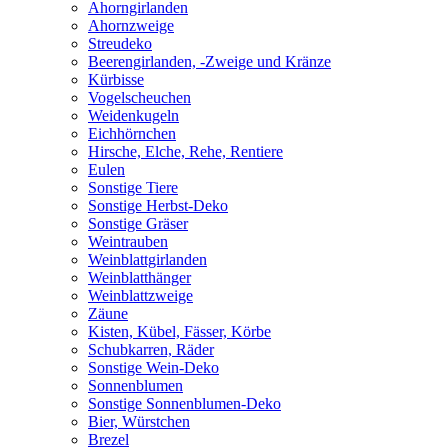
Ahorngirlanden
Ahornzweige
Streudeko
Beerengirlanden, -Zweige und Kränze
Kürbisse
Vogelscheuchen
Weidenkugeln
Eichhörnchen
Hirsche, Elche, Rehe, Rentiere
Eulen
Sonstige Tiere
Sonstige Herbst-Deko
Sonstige Gräser
Weintrauben
Weinblattgirlanden
Weinblatthänger
Weinblattzweige
Zäune
Kisten, Kübel, Fässer, Körbe
Schubkarren, Räder
Sonstige Wein-Deko
Sonnenblumen
Sonstige Sonnenblumen-Deko
Bier, Würstchen
Brezel