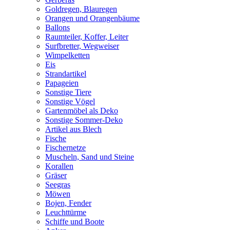
Goldregen, Blauregen
Orangen und Orangenbäume
Ballons
Raumteiler, Koffer, Leiter
Surfbretter, Wegweiser
Wimpelketten
Eis
Strandartikel
Papageien
Sonstige Tiere
Sonstige Vögel
Gartenmöbel als Deko
Sonstige Sommer-Deko
Artikel aus Blech
Fische
Fischernetze
Muscheln, Sand und Steine
Korallen
Gräser
Seegras
Möwen
Bojen, Fender
Leuchttürme
Schiffe und Boote