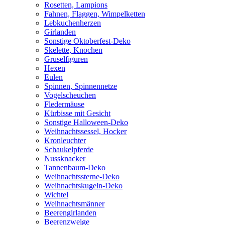
Rosetten, Lampions
Fahnen, Flaggen, Wimpelketten
Lebkuchenherzen
Girlanden
Sonstige Oktoberfest-Deko
Skelette, Knochen
Gruselfiguren
Hexen
Eulen
Spinnen, Spinnennetze
Vogelscheuchen
Fledermäuse
Kürbisse mit Gesicht
Sonstige Halloween-Deko
Weihnachtssessel, Hocker
Kronleuchter
Schaukelpferde
Nussknacker
Tannenbaum-Deko
Weihnachtssterne-Deko
Weihnachtskugeln-Deko
Wichtel
Weihnachtsmänner
Beerengirlanden
Beerenzweige