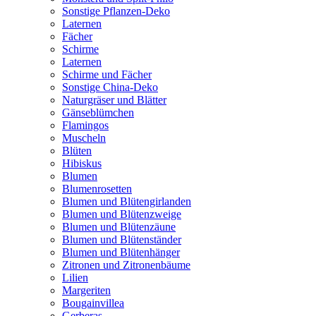
Sonstige Pflanzen-Deko
Laternen
Fächer
Schirme
Laternen
Schirme und Fächer
Sonstige China-Deko
Naturgräser und Blätter
Gänseblümchen
Flamingos
Muscheln
Blüten
Hibiskus
Blumen
Blumenrosetten
Blumen und Blütengirlanden
Blumen und Blütenzweige
Blumen und Blütenzäune
Blumen und Blütenständer
Blumen und Blütenhänger
Zitronen und Zitronenbäume
Lilien
Margeriten
Bougainvillea
Gerberas