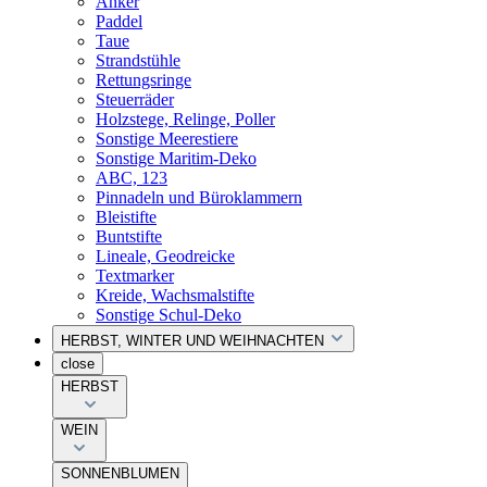
Anker
Paddel
Taue
Strandstühle
Rettungsringe
Steuerräder
Holzstege, Relinge, Poller
Sonstige Meerestiere
Sonstige Maritim-Deko
ABC, 123
Pinnadeln und Büroklammern
Bleistifte
Buntstifte
Lineale, Geodreicke
Textmarker
Kreide, Wachsmalstifte
Sonstige Schul-Deko
HERBST, WINTER UND WEIHNACHTEN
close
HERBST
WEIN
SONNENBLUMEN