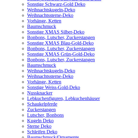
Sonstige Schwarz-Gold Deko
Weihnachtskugeln-Deko
Weihnachtssterne-Deko
Vorhänge, Ketten
Baumschmuck
Sonstige XMAS Silber-Deko
Bonbons, Lutscher, Zuckerstangen
Sonstige XMAS Blau-Gold-Deko
Bonbons, Lutscher, Zuckerstangen
Sonstige XMAS Grün-Gold-Deko
Bonbons, Lutscher, Zuckerstangen
Baumschmuck
Weihnachtskugeln-Deko
Weihnachtssterne-Deko
Vorhänge, Ketten
Sonstige Weiss-Gold-Deko
Nussknacker
Lebkuchenfiguren, Lebkuchenhäuser
Schaukelpferde
Zuckerstangen
Lutscher, Bonbons
Kugeln Deko
Sterne Deko
Schleifen Deko
Baumschmuck/Ornamente