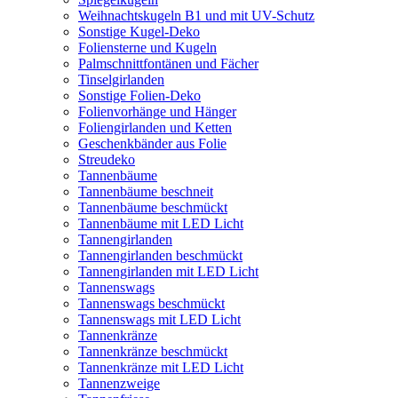
Weihnachtskugeln B1 und mit UV-Schutz
Sonstige Kugel-Deko
Foliensterne und Kugeln
Palmschnittfontänen und Fächer
Tinselgirlanden
Sonstige Folien-Deko
Folienvorhänge und Hänger
Foliengirlanden und Ketten
Geschenkbänder aus Folie
Streudeko
Tannenbäume
Tannenbäume beschneit
Tannenbäume beschmückt
Tannenbäume mit LED Licht
Tannengirlanden
Tannengirlanden beschmückt
Tannengirlanden mit LED Licht
Tannenswags
Tannenswags beschmückt
Tannenswags mit LED Licht
Tannenkränze
Tannenkränze beschmückt
Tannenkränze mit LED Licht
Tannenzweige