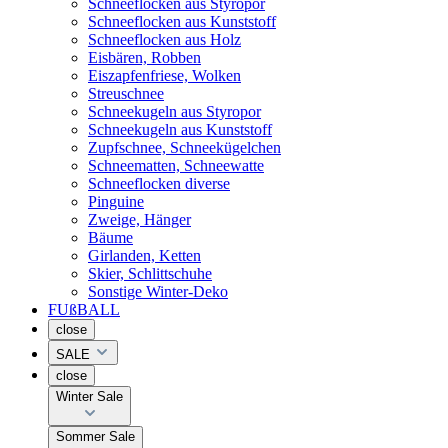
Schneeflocken aus Styropor
Schneeflocken aus Kunststoff
Schneeflocken aus Holz
Eisbären, Robben
Eiszapfenfriese, Wolken
Streuschnee
Schneekugeln aus Styropor
Schneekugeln aus Kunststoff
Zupfschnee, Schneekügelchen
Schneematten, Schneewatte
Schneeflocken diverse
Pinguine
Zweige, Hänger
Bäume
Girlanden, Ketten
Skier, Schlittschuhe
Sonstige Winter-Deko
FUßBALL
close
SALE
close
Winter Sale
Sommer Sale