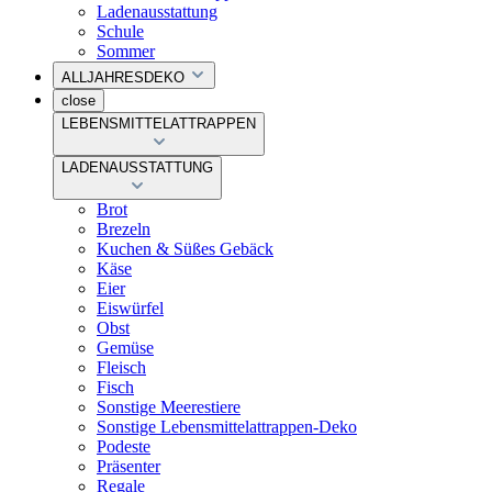
Ladenausstattung
Schule
Sommer
ALLJAHRESDEKO
close
LEBENSMITTELATTRAPPEN
LADENAUSSTATTUNG
Brot
Brezeln
Kuchen & Süßes Gebäck
Käse
Eier
Eiswürfel
Obst
Gemüse
Fleisch
Fisch
Sonstige Meerestiere
Sonstige Lebensmittelattrappen-Deko
Podeste
Präsenter
Regale