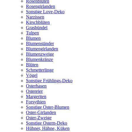
Rosenblüten
Rosengirlanden
Sonstige Love-Deko
Narzissen
Kirschblüten
Grasbündel
Tulpen
Blumen
Blumenständer
Blumengirlanden
Blumenzweige
Blumenkränze
Blüten
Schmetterlinge
Vögel
Sonstige Frühlings-Deko
Osterhasen
Ostereier
Margeriten
Forsythien
Sonstige Oster-Blumen
Oster-Girlanden
Oster-Zweige
Sonstige Ostern-Deko
Hühner, Hähne, Küken