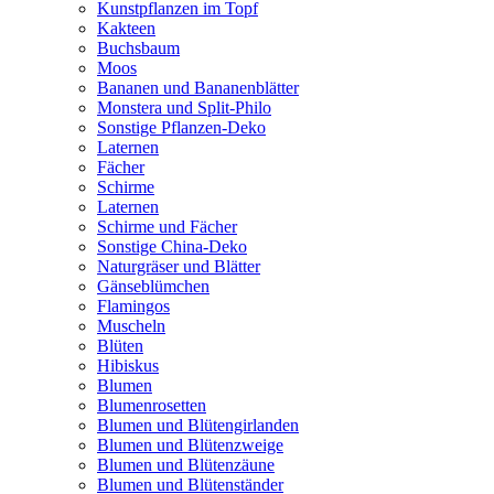
Kunstpflanzen im Topf
Kakteen
Buchsbaum
Moos
Bananen und Bananenblätter
Monstera und Split-Philo
Sonstige Pflanzen-Deko
Laternen
Fächer
Schirme
Laternen
Schirme und Fächer
Sonstige China-Deko
Naturgräser und Blätter
Gänseblümchen
Flamingos
Muscheln
Blüten
Hibiskus
Blumen
Blumenrosetten
Blumen und Blütengirlanden
Blumen und Blütenzweige
Blumen und Blütenzäune
Blumen und Blütenständer