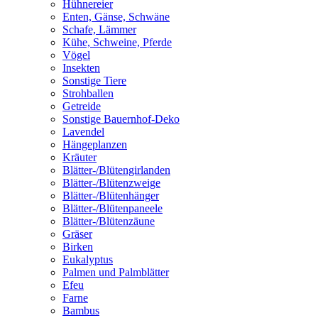
Hühnereier
Enten, Gänse, Schwäne
Schafe, Lämmer
Kühe, Schweine, Pferde
Vögel
Insekten
Sonstige Tiere
Strohballen
Getreide
Sonstige Bauernhof-Deko
Lavendel
Hängeplanzen
Kräuter
Blätter-/Blütengirlanden
Blätter-/Blütenzweige
Blätter-/Blütenhänger
Blätter-/Blütenpaneele
Blätter-/Blütenzäune
Gräser
Birken
Eukalyptus
Palmen und Palmblätter
Efeu
Farne
Bambus