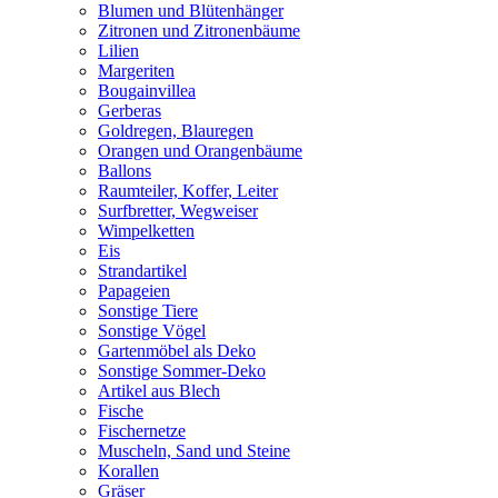
Blumen und Blütenhänger
Zitronen und Zitronenbäume
Lilien
Margeriten
Bougainvillea
Gerberas
Goldregen, Blauregen
Orangen und Orangenbäume
Ballons
Raumteiler, Koffer, Leiter
Surfbretter, Wegweiser
Wimpelketten
Eis
Strandartikel
Papageien
Sonstige Tiere
Sonstige Vögel
Gartenmöbel als Deko
Sonstige Sommer-Deko
Artikel aus Blech
Fische
Fischernetze
Muscheln, Sand und Steine
Korallen
Gräser