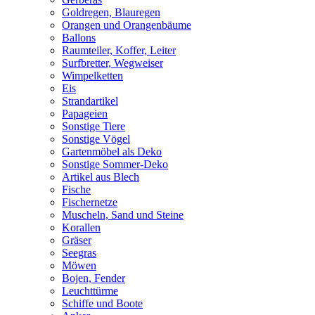
Goldregen, Blauregen
Orangen und Orangenbäume
Ballons
Raumteiler, Koffer, Leiter
Surfbretter, Wegweiser
Wimpelketten
Eis
Strandartikel
Papageien
Sonstige Tiere
Sonstige Vögel
Gartenmöbel als Deko
Sonstige Sommer-Deko
Artikel aus Blech
Fische
Fischernetze
Muscheln, Sand und Steine
Korallen
Gräser
Seegras
Möwen
Bojen, Fender
Leuchttürme
Schiffe und Boote