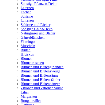
Sonstige Pflanzen-Deko
Laternen
Fächer
Schirme
Laternen
Schirme und Fächer
Sonstige China-Deko
Naturgräser und Blätter
Gänseblümchen
Flamingos
Muscheln
Blüten
Hibiskus
Blumen
Blumenrosetten
Blumen und Blütengirlanden
Blumen und Blütenzweige
Blumen und Blütenzäune
Blumen und Blütenständer
Blumen und Blütenhänger
Zitronen und Zitronenbäume
Lilien
Margeriten
Bougainvillea
Gerberas