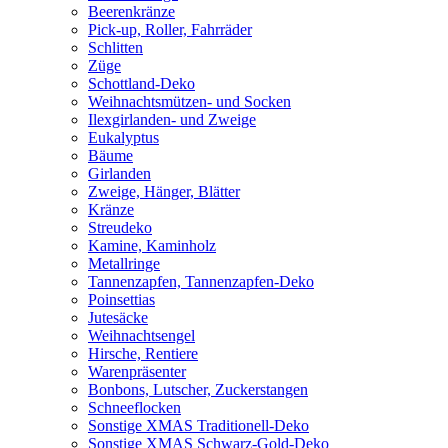
Beerenkränze
Pick-up, Roller, Fahrräder
Schlitten
Züge
Schottland-Deko
Weihnachtsmützen- und Socken
Ilexgirlanden- und Zweige
Eukalyptus
Bäume
Girlanden
Zweige, Hänger, Blätter
Kränze
Streudeko
Kamine, Kaminholz
Metallringe
Tannenzapfen, Tannenzapfen-Deko
Poinsettias
Jutesäcke
Weihnachtsengel
Hirsche, Rentiere
Warenpräsenter
Bonbons, Lutscher, Zuckerstangen
Schneeflocken
Sonstige XMAS Traditionell-Deko
Sonstige XMAS Schwarz-Gold-Deko