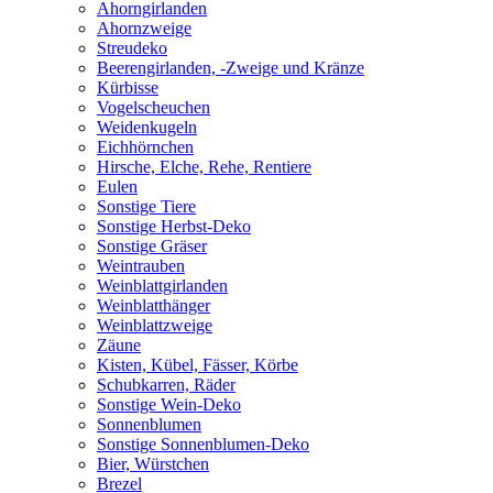
Ahorngirlanden
Ahornzweige
Streudeko
Beerengirlanden, -Zweige und Kränze
Kürbisse
Vogelscheuchen
Weidenkugeln
Eichhörnchen
Hirsche, Elche, Rehe, Rentiere
Eulen
Sonstige Tiere
Sonstige Herbst-Deko
Sonstige Gräser
Weintrauben
Weinblattgirlanden
Weinblatthänger
Weinblattzweige
Zäune
Kisten, Kübel, Fässer, Körbe
Schubkarren, Räder
Sonstige Wein-Deko
Sonnenblumen
Sonstige Sonnenblumen-Deko
Bier, Würstchen
Brezel