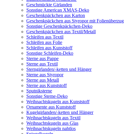
Geschmückte Girlanden
Sonstige American XMAS-Deko
Geschenkpäckchen aus Karton
Geschenkpäckchen aus Styropor mit Folienüberzug
Sonstige Geschenkpäckchen-Deko
Geschenkpäckchen aus Textil/Metall
Schleifen aus Textil
Schleifen aus Folie
Schleifen aus Kunststoff
Sonstige Schleifen-Deko
Sterne aus Pappe
Sterne aus Textil
Sterngirlanden/-ketten und Hänger
Sterne aus Styropor
Sterne aus Metall
Sterne aus Kunststoff
Sputniksterne
Sonstige Sterne-Deko
Weihnachtskugeln aus Kunststoff
Ornamente aus Kunststoff
Kugelgirlanden/-ketten und Hänger
Weihnachtskugeln aus Textil
Weihnachtskugeln aus Glas
Weihnachtskugeln nahtlos
Spiegelkugeln