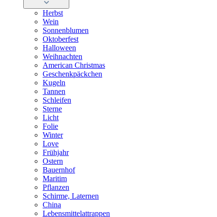
Herbst
Wein
Sonnenblumen
Oktoberfest
Halloween
Weihnachten
American Christmas
Geschenkpäckchen
Kugeln
Tannen
Schleifen
Sterne
Licht
Folie
Winter
Love
Frühjahr
Ostern
Bauernhof
Maritim
Pflanzen
Schirme, Laternen
China
Lebensmittelattrappen