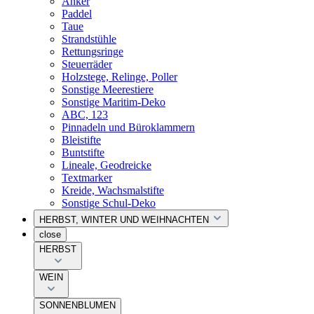
Anker
Paddel
Taue
Strandstühle
Rettungsringe
Steuerräder
Holzstege, Relinge, Poller
Sonstige Meerestiere
Sonstige Maritim-Deko
ABC, 123
Pinnadeln und Büroklammern
Bleistifte
Buntstifte
Lineale, Geodreicke
Textmarker
Kreide, Wachsmalstifte
Sonstige Schul-Deko
HERBST, WINTER UND WEIHNACHTEN
close
HERBST
WEIN
SONNENBLUMEN