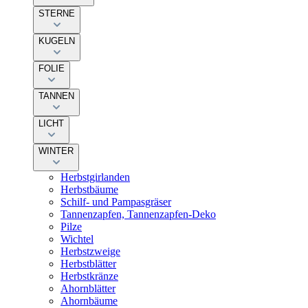
STERNE
KUGELN
FOLIE
TANNEN
LICHT
WINTER
Herbstgirlanden
Herbstbäume
Schilf- und Pampasgräser
Tannenzapfen, Tannenzapfen-Deko
Pilze
Wichtel
Herbstzweige
Herbstblätter
Herbstkränze
Ahornblätter
Ahornbäume