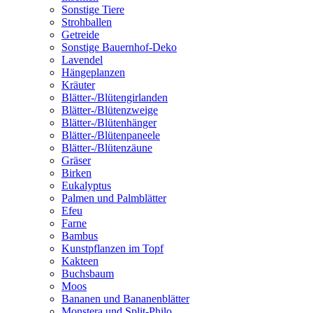
Sonstige Tiere
Strohballen
Getreide
Sonstige Bauernhof-Deko
Lavendel
Hängeplanzen
Kräuter
Blätter-/Blütengirlanden
Blätter-/Blütenzweige
Blätter-/Blütenhänger
Blätter-/Blütenpaneele
Blätter-/Blütenzäune
Gräser
Birken
Eukalyptus
Palmen und Palmblätter
Efeu
Farne
Bambus
Kunstpflanzen im Topf
Kakteen
Buchsbaum
Moos
Bananen und Bananenblätter
Monstera und Split-Philo