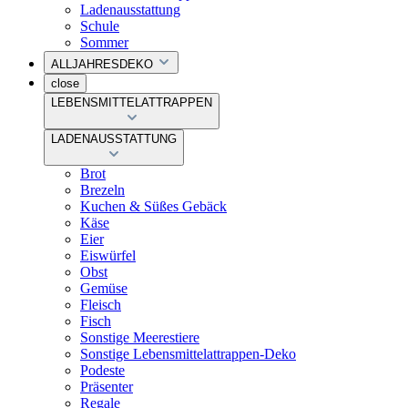
Ladenausstattung
Schule
Sommer
ALLJAHRESDEKO
close
LEBENSMITTELATTRAPPEN
LADENAUSSTATTUNG
Brot
Brezeln
Kuchen & Süßes Gebäck
Käse
Eier
Eiswürfel
Obst
Gemüse
Fleisch
Fisch
Sonstige Meerestiere
Sonstige Lebensmittelattrappen-Deko
Podeste
Präsenter
Regale