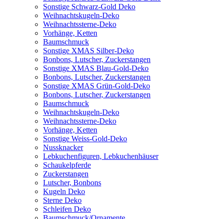
Sonstige Schwarz-Gold Deko
Weihnachtskugeln-Deko
Weihnachtssterne-Deko
Vorhänge, Ketten
Baumschmuck
Sonstige XMAS Silber-Deko
Bonbons, Lutscher, Zuckerstangen
Sonstige XMAS Blau-Gold-Deko
Bonbons, Lutscher, Zuckerstangen
Sonstige XMAS Grün-Gold-Deko
Bonbons, Lutscher, Zuckerstangen
Baumschmuck
Weihnachtskugeln-Deko
Weihnachtssterne-Deko
Vorhänge, Ketten
Sonstige Weiss-Gold-Deko
Nussknacker
Lebkuchenfiguren, Lebkuchenhäuser
Schaukelpferde
Zuckerstangen
Lutscher, Bonbons
Kugeln Deko
Sterne Deko
Schleifen Deko
Baumschmuck/Ornamente