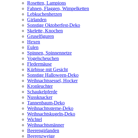
Rosetten, Lampions
Fahnen, Flaggen, Wimpelketten
Lebkuchenherzen
Girlanden
Sonstige Oktoberfest-Deko
Skelette, Knochen
Gruselfiguren
Hexen
Eulen
Spinnen, Spinnennetze
Vogelscheuchen
Fledermäuse
Kürbisse mit Gesicht
Sonstige Halloween-Deko
Weihnachtssessel, Hocker
Kronleuchter
Schaukelpferde
Nussknacker
Tannenbaum-Deko
Weihnachtssterne-Deko
Weihnachtskugeln-Deko
Wichtel
Weihnachtsmänner
Beerengirlanden
Beerenzweige