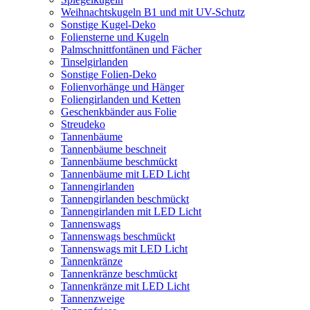
Weihnachtskugeln B1 und mit UV-Schutz
Sonstige Kugel-Deko
Foliensterne und Kugeln
Palmschnittfontänen und Fächer
Tinselgirlanden
Sonstige Folien-Deko
Folienvorhänge und Hänger
Foliengirlanden und Ketten
Geschenkbänder aus Folie
Streudeko
Tannenbäume
Tannenbäume beschneit
Tannenbäume beschmückt
Tannenbäume mit LED Licht
Tannengirlanden
Tannengirlanden beschmückt
Tannengirlanden mit LED Licht
Tannenswags
Tannenswags beschmückt
Tannenswags mit LED Licht
Tannenkränze
Tannenkränze beschmückt
Tannenkränze mit LED Licht
Tannenzweige