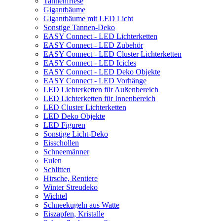
Tannenfriese
Gigantbäume
Gigantbäume mit LED Licht
Sonstige Tannen-Deko
EASY Connect - LED Lichterketten
EASY Connect - LED Zubehör
EASY Connect - LED Cluster Lichterketten
EASY Connect - LED Icicles
EASY Connect - LED Deko Objekte
EASY Connect - LED Vorhänge
LED Lichterketten für Außenbereich
LED Lichterketten für Innenbereich
LED Cluster Lichterketten
LED Deko Objekte
LED Figuren
Sonstige Licht-Deko
Eisschollen
Schneemänner
Eulen
Schlitten
Hirsche, Rentiere
Winter Streudeko
Wichtel
Schneekugeln aus Watte
Eiszapfen, Kristalle