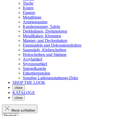
Tische
Kisten
Etagere
Metallringe
Armringspulen
Kundenstopper, Tafeln
Drehbühnen, Drehmotoren
Metallhaken, Klemmen
Magnet- und Deckenhaken
Eisennadeln und Dekorationsfedern
Saugnäpfe, Klebescheiben
Holzscheiben und Stämme
Acrylartikel
Styroporartikel
Spiegelkugeln
Etikettierpistolen
Sonstige Ladenausstattungs-Deko
SHOP THE LOOK
close
KATALOGE
close
Menü schließen
Deutsch