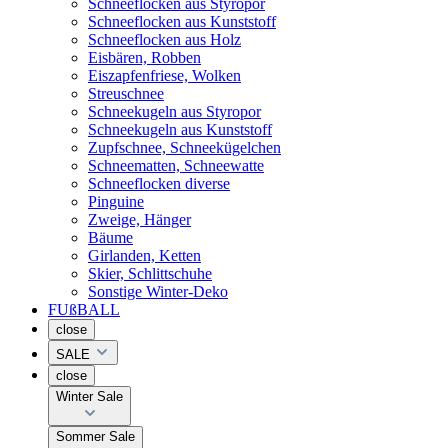
Schneeflocken aus Styropor
Schneeflocken aus Kunststoff
Schneeflocken aus Holz
Eisbären, Robben
Eiszapfenfriese, Wolken
Streuschnee
Schneekugeln aus Styropor
Schneekugeln aus Kunststoff
Zupfschnee, Schneekügelchen
Schneematten, Schneewatte
Schneeflocken diverse
Pinguine
Zweige, Hänger
Bäume
Girlanden, Ketten
Skier, Schlittschuhe
Sonstige Winter-Deko
FUßBALL
close
SALE
close
Winter Sale
Sommer Sale