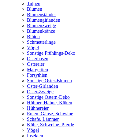
Tulpen
Blumen
Blumenständer
Blumengirlanden
Blumenzweige
Blumenkränze
Blüten
Schmetterlinge
Vögel
Sonstige Frühlings-Deko
Osterhasen
Ostereier
Margeriten
Forsythien
Sonstige Oster-Blumen
Oster-Girlanden
Oster-Zweige
Sonstige Ostern-Deko
Hühner, Hähne, Küken
Hühnereier
Enten, Gänse, Schwäne
Schafe, Lämmer
Kühe, Schweine, Pferde
Vögel
Insekten