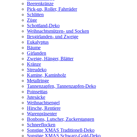
Beerenkränze
Pick-up, Roller, Fahrräder
Schlitten
Züge
Schottland-Deko
Weihnachtsmützen- und Socken
Ilexgirlanden- und Zweige
Eukalyptus
Bäume
Girlanden
Zweige, Hänger, Blätter
Kränze
Streudeko
Kamine, Kaminholz
Metallringe
Tannenzapfen, Tannenzapfen-Deko
Poinsettias
Jutesäcke
Weihnachtsengel
Hirsche, Rentiere
Warenpräsenter
Bonbons, Lutscher, Zuckerstangen
Schneeflocken
Sonstige XMAS Traditionell-Deko
Sonstige XMAS Schwarz-Gold-Deko