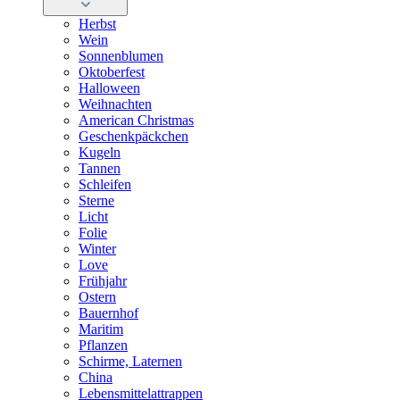
Herbst
Wein
Sonnenblumen
Oktoberfest
Halloween
Weihnachten
American Christmas
Geschenkpäckchen
Kugeln
Tannen
Schleifen
Sterne
Licht
Folie
Winter
Love
Frühjahr
Ostern
Bauernhof
Maritim
Pflanzen
Schirme, Laternen
China
Lebensmittelattrappen