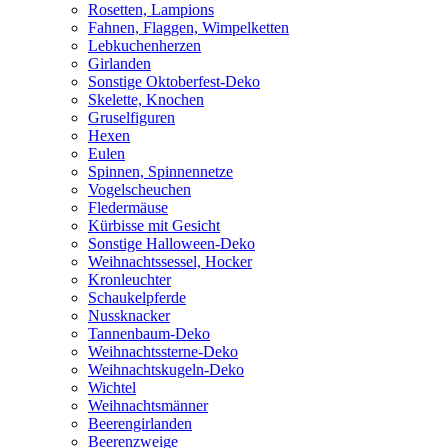
Rosetten, Lampions
Fahnen, Flaggen, Wimpelketten
Lebkuchenherzen
Girlanden
Sonstige Oktoberfest-Deko
Skelette, Knochen
Gruselfiguren
Hexen
Eulen
Spinnen, Spinnennetze
Vogelscheuchen
Fledermäuse
Kürbisse mit Gesicht
Sonstige Halloween-Deko
Weihnachtssessel, Hocker
Kronleuchter
Schaukelpferde
Nussknacker
Tannenbaum-Deko
Weihnachtssterne-Deko
Weihnachtskugeln-Deko
Wichtel
Weihnachtsmänner
Beerengirlanden
Beerenzweige