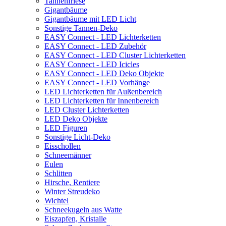
Tannenfriese
Gigantbäume
Gigantbäume mit LED Licht
Sonstige Tannen-Deko
EASY Connect - LED Lichterketten
EASY Connect - LED Zubehör
EASY Connect - LED Cluster Lichterketten
EASY Connect - LED Icicles
EASY Connect - LED Deko Objekte
EASY Connect - LED Vorhänge
LED Lichterketten für Außenbereich
LED Lichterketten für Innenbereich
LED Cluster Lichterketten
LED Deko Objekte
LED Figuren
Sonstige Licht-Deko
Eisschollen
Schneemänner
Eulen
Schlitten
Hirsche, Rentiere
Winter Streudeko
Wichtel
Schneekugeln aus Watte
Eiszapfen, Kristalle