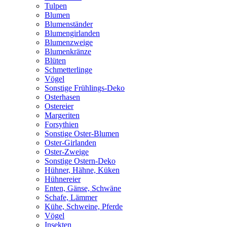
Tulpen
Blumen
Blumenständer
Blumengirlanden
Blumenzweige
Blumenkränze
Blüten
Schmetterlinge
Vögel
Sonstige Frühlings-Deko
Osterhasen
Ostereier
Margeriten
Forsythien
Sonstige Oster-Blumen
Oster-Girlanden
Oster-Zweige
Sonstige Ostern-Deko
Hühner, Hähne, Küken
Hühnereier
Enten, Gänse, Schwäne
Schafe, Lämmer
Kühe, Schweine, Pferde
Vögel
Insekten