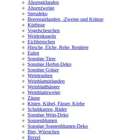
Ahorngirlanden
Ahornzweige
Streudeko
Beerengirlanden, -Zweige und Kränze
Kürbisse
Vogelscheuchen
Weidenkugeln
Eichhörnchen
Hirsche, Elche, Rehe, Rentiere
Eulen
Sonstige Tiere
Sonstige Herbst-Deko
Sonstige Gräser
Weintrauben
Weinblattgirlanden
Weinblatthänger
Weinblattzweige
Zäune
Kisten, Kübel, Fässer, Körbe
Schubkarren, Räder
Sonstige Wein-Deko
Sonnenblumen
Sonstige Sonnenblumen-Deko
Bier, Würstchen
Brezel