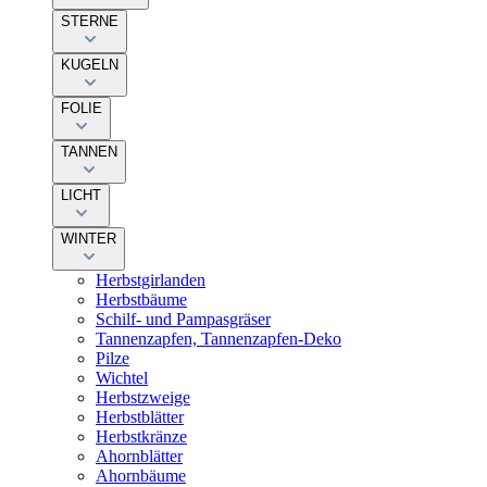
STERNE
KUGELN
FOLIE
TANNEN
LICHT
WINTER
Herbstgirlanden
Herbstbäume
Schilf- und Pampasgräser
Tannenzapfen, Tannenzapfen-Deko
Pilze
Wichtel
Herbstzweige
Herbstblätter
Herbstkränze
Ahornblätter
Ahornbäume