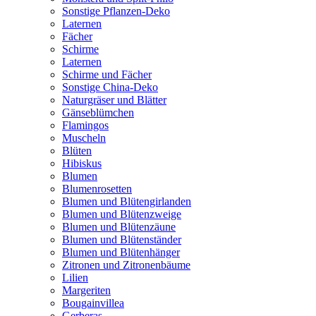
Sonstige Pflanzen-Deko
Laternen
Fächer
Schirme
Laternen
Schirme und Fächer
Sonstige China-Deko
Naturgräser und Blätter
Gänseblümchen
Flamingos
Muscheln
Blüten
Hibiskus
Blumen
Blumenrosetten
Blumen und Blütengirlanden
Blumen und Blütenzweige
Blumen und Blütenzäune
Blumen und Blütenständer
Blumen und Blütenhänger
Zitronen und Zitronenbäume
Lilien
Margeriten
Bougainvillea
Gerberas