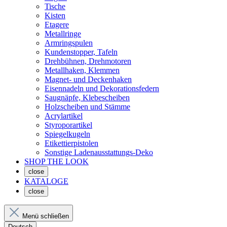
Tische
Kisten
Etagere
Metallringe
Armringspulen
Kundenstopper, Tafeln
Drehbühnen, Drehmotoren
Metallhaken, Klemmen
Magnet- und Deckenhaken
Eisennadeln und Dekorationsfedern
Saugnäpfe, Klebescheiben
Holzscheiben und Stämme
Acrylartikel
Styroporartikel
Spiegelkugeln
Etikettierpistolen
Sonstige Ladenausstattungs-Deko
SHOP THE LOOK
close
KATALOGE
close
Menü schließen
Deutsch