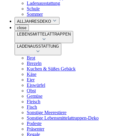
Ladenausstattung
Schule
Sommer
ALLJAHRESDEKO
close
LEBENSMITTELATTRAPPEN
LADENAUSSTATTUNG
Brot
Brezeln
Kuchen & Süßes Gebäck
Käse
Eier
Eiswürfel
Obst
Gemüse
Fleisch
Fisch
Sonstige Meerestiere
Sonstige Lebensmittelattrappen-Deko
Podeste
Präsenter
Regale