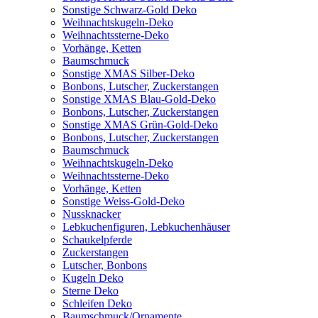
Sonstige Schwarz-Gold Deko
Weihnachtskugeln-Deko
Weihnachtssterne-Deko
Vorhänge, Ketten
Baumschmuck
Sonstige XMAS Silber-Deko
Bonbons, Lutscher, Zuckerstangen
Sonstige XMAS Blau-Gold-Deko
Bonbons, Lutscher, Zuckerstangen
Sonstige XMAS Grün-Gold-Deko
Bonbons, Lutscher, Zuckerstangen
Baumschmuck
Weihnachtskugeln-Deko
Weihnachtssterne-Deko
Vorhänge, Ketten
Sonstige Weiss-Gold-Deko
Nussknacker
Lebkuchenfiguren, Lebkuchenhäuser
Schaukelpferde
Zuckerstangen
Lutscher, Bonbons
Kugeln Deko
Sterne Deko
Schleifen Deko
Baumschmuck/Ornamente