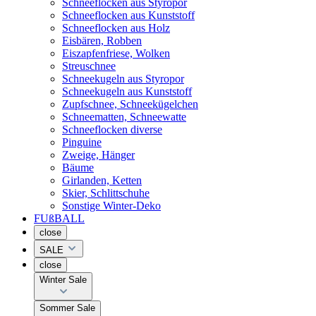
Schneeflocken aus Styropor
Schneeflocken aus Kunststoff
Schneeflocken aus Holz
Eisbären, Robben
Eiszapfenfriese, Wolken
Streuschnee
Schneekugeln aus Styropor
Schneekugeln aus Kunststoff
Zupfschnee, Schneekügelchen
Schneematten, Schneewatte
Schneeflocken diverse
Pinguine
Zweige, Hänger
Bäume
Girlanden, Ketten
Skier, Schlittschuhe
Sonstige Winter-Deko
FUßBALL
close
SALE
close
Winter Sale
Sommer Sale