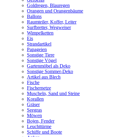
Goldregen, Blauregen
Orangen und Orangenbäume
Ballons
Raumteiler, Koffer, Leiter
Surfbretter, Wegweiser
Wimpelketten
Eis
Strandartikel
Papageien
Sonstige Tiere
Sonstige Vögel
Gartenmöbel als Deko
Sonstige Sommer-Deko
Artikel aus Blech
Fische
Fischernetze
Muscheln, Sand und Steine
Korallen
Gräser
Seegras
Möwen
Bojen, Fender
Leuchttürme
Schiffe und Boote