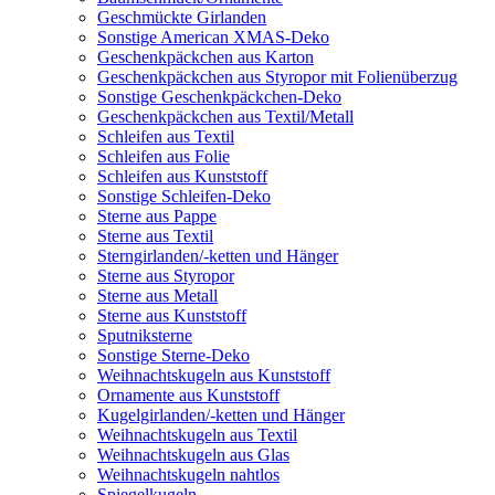
Geschmückte Girlanden
Sonstige American XMAS-Deko
Geschenkpäckchen aus Karton
Geschenkpäckchen aus Styropor mit Folienüberzug
Sonstige Geschenkpäckchen-Deko
Geschenkpäckchen aus Textil/Metall
Schleifen aus Textil
Schleifen aus Folie
Schleifen aus Kunststoff
Sonstige Schleifen-Deko
Sterne aus Pappe
Sterne aus Textil
Sterngirlanden/-ketten und Hänger
Sterne aus Styropor
Sterne aus Metall
Sterne aus Kunststoff
Sputniksterne
Sonstige Sterne-Deko
Weihnachtskugeln aus Kunststoff
Ornamente aus Kunststoff
Kugelgirlanden/-ketten und Hänger
Weihnachtskugeln aus Textil
Weihnachtskugeln aus Glas
Weihnachtskugeln nahtlos
Spiegelkugeln