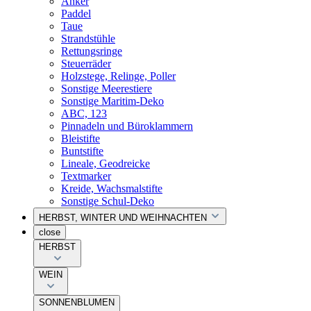
Anker
Paddel
Taue
Strandstühle
Rettungsringe
Steuerräder
Holzstege, Relinge, Poller
Sonstige Meerestiere
Sonstige Maritim-Deko
ABC, 123
Pinnadeln und Büroklammern
Bleistifte
Buntstifte
Lineale, Geodreicke
Textmarker
Kreide, Wachsmalstifte
Sonstige Schul-Deko
HERBST, WINTER UND WEIHNACHTEN
close
HERBST
WEIN
SONNENBLUMEN