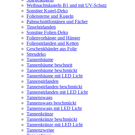
Weihnachtskugeln B1 und mit UV-Schutz
Sonstige Kugel-Deko
Foliensterne und Kugeln
Palmschnittfontänen und Fächer
Tinselgirlanden
Sonstige Folien-Deko
Folienvorhänge und Hänger
Foliengirlanden und Ketten
Geschenkbänder aus Folie
Streudeko
Tannenbäume
Tannenbäume beschneit
Tannenbäume beschmückt
Tannenbäume mit LED Licht
Tannengirlanden
Tannengirlanden beschmückt
Tannengirlanden mit LED Licht
Tannenswags
Tannenswags beschmückt
Tannenswags mit LED Licht
Tannenkränze
Tannenkränze beschmückt
Tannenkränze mit LED Licht
Tannenzweige