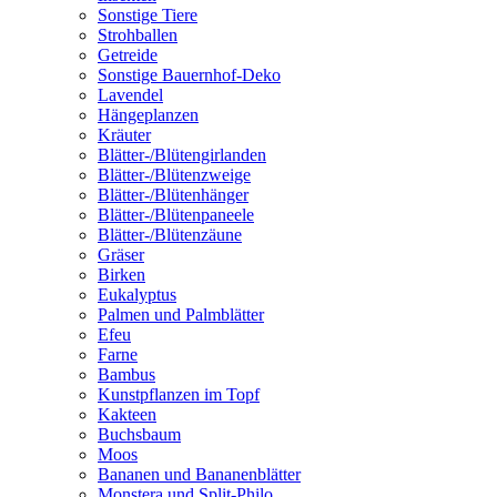
Sonstige Tiere
Strohballen
Getreide
Sonstige Bauernhof-Deko
Lavendel
Hängeplanzen
Kräuter
Blätter-/Blütengirlanden
Blätter-/Blütenzweige
Blätter-/Blütenhänger
Blätter-/Blütenpaneele
Blätter-/Blütenzäune
Gräser
Birken
Eukalyptus
Palmen und Palmblätter
Efeu
Farne
Bambus
Kunstpflanzen im Topf
Kakteen
Buchsbaum
Moos
Bananen und Bananenblätter
Monstera und Split-Philo