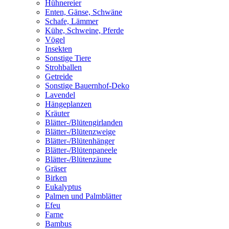
Hühnereier
Enten, Gänse, Schwäne
Schafe, Lämmer
Kühe, Schweine, Pferde
Vögel
Insekten
Sonstige Tiere
Strohballen
Getreide
Sonstige Bauernhof-Deko
Lavendel
Hängeplanzen
Kräuter
Blätter-/Blütengirlanden
Blätter-/Blütenzweige
Blätter-/Blütenhänger
Blätter-/Blütenpaneele
Blätter-/Blütenzäune
Gräser
Birken
Eukalyptus
Palmen und Palmblätter
Efeu
Farne
Bambus