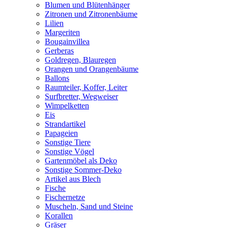
Blumen und Blütenhänger
Zitronen und Zitronenbäume
Lilien
Margeriten
Bougainvillea
Gerberas
Goldregen, Blauregen
Orangen und Orangenbäume
Ballons
Raumteiler, Koffer, Leiter
Surfbretter, Wegweiser
Wimpelketten
Eis
Strandartikel
Papageien
Sonstige Tiere
Sonstige Vögel
Gartenmöbel als Deko
Sonstige Sommer-Deko
Artikel aus Blech
Fische
Fischernetze
Muscheln, Sand und Steine
Korallen
Gräser