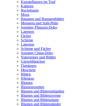
Kunstpflanzen im Topf
Kakteen
Buchsbaum
Moos
Bananen und Bananenblätter
Monstera und Split-Philo
Sonstige Pflanzen-Deko
Laternen
Fächer
Schirme
Laternen
Schirme und Fächer
Sonstige China-Deko
Naturgräser und Blätter
Gänseblümchen
Flamingos
Muscheln
Blüten
Hibiskus
Blumen
Blumenrosetten
Blumen und Blütengirlanden
Blumen und Blütenzweige
Blumen und Blütenzäune
Blumen und Blütenständer