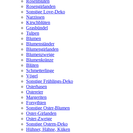
Rosenblüten
Rosengirlanden
Sonstige Love-Deko
Narzissen
Kirschblüten
Grasbündel
Tulpen
Blumen
Blumenständer
Blumengirlanden
Blumenzweige
Blumenkränze
Blüten
Schmetterlinge
Vögel
Sonstige Frühlings-Deko
Osterhasen
Ostereier
Margeriten
Forsythien
Sonstige Oster-Blumen
Oster-Girlanden
Oster-Zweige
Sonstige Ostern-Deko
Hühner, Hähne, Küken