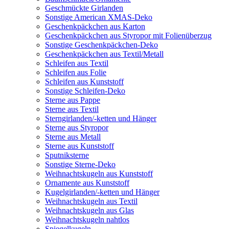
Geschmückte Girlanden
Sonstige American XMAS-Deko
Geschenkpäckchen aus Karton
Geschenkpäckchen aus Styropor mit Folienüberzug
Sonstige Geschenkpäckchen-Deko
Geschenkpäckchen aus Textil/Metall
Schleifen aus Textil
Schleifen aus Folie
Schleifen aus Kunststoff
Sonstige Schleifen-Deko
Sterne aus Pappe
Sterne aus Textil
Sterngirlanden/-ketten und Hänger
Sterne aus Styropor
Sterne aus Metall
Sterne aus Kunststoff
Sputniksterne
Sonstige Sterne-Deko
Weihnachtskugeln aus Kunststoff
Ornamente aus Kunststoff
Kugelgirlanden/-ketten und Hänger
Weihnachtskugeln aus Textil
Weihnachtskugeln aus Glas
Weihnachtskugeln nahtlos
Spiegelkugeln