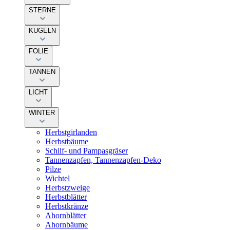
STERNE
KUGELN
FOLIE
TANNEN
LICHT
WINTER
Herbstgirlanden
Herbstbäume
Schilf- und Pampasgräser
Tannenzapfen, Tannenzapfen-Deko
Pilze
Wichtel
Herbstzweige
Herbstblätter
Herbstkränze
Ahornblätter
Ahornbäume