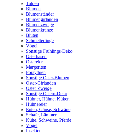
Tulpen
Blumen
Blumenständer
Blumengirlanden
Blumenzweige
Blumenkränze
Blüten
Schmetterlinge
Vögel
Sonstige Frühlings-Deko
Osterhasen
Ostereier
Margeriten
Forsythien
Sonstige Oster-Blumen
Oster-Girlanden
Oster-Zweige
Sonstige Ostern-Deko
Hühner, Hähne, Küken
Hühnereier
Enten, Gänse, Schwäne
Schafe, Lämmer
Kühe, Schweine, Pferde
Vögel
Insekten