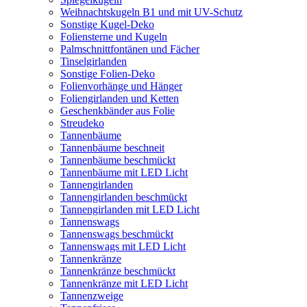
Weihnachtskugeln B1 und mit UV-Schutz
Sonstige Kugel-Deko
Foliensterne und Kugeln
Palmschnittfontänen und Fächer
Tinselgirlanden
Sonstige Folien-Deko
Folienvorhänge und Hänger
Foliengirlanden und Ketten
Geschenkbänder aus Folie
Streudeko
Tannenbäume
Tannenbäume beschneit
Tannenbäume beschmückt
Tannenbäume mit LED Licht
Tannengirlanden
Tannengirlanden beschmückt
Tannengirlanden mit LED Licht
Tannenswags
Tannenswags beschmückt
Tannenswags mit LED Licht
Tannenkränze
Tannenkränze beschmückt
Tannenkränze mit LED Licht
Tannenzweige