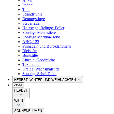
Anker
Paddel
Taue
Strandstühle
Rettungsringe
Steuerräder
Holzstege, Relinge, Poller
Sonstige Meerestiere
Sonstige Maritim-Deko
ABC, 123
Pinnadeln und Büroklammern
Bleistifte
Buntstifte
Lineale, Geodreicke
Textmarker
Kreide, Wachsmalstifte
Sonstige Schul-Deko
HERBST, WINTER UND WEIHNACHTEN
close
HERBST
WEIN
SONNENBLUMEN