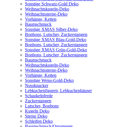
Sonstige Schwarz-Gold Deko
Weihnachtskugeln-Deko
Weihnachtssterne-Deko
Vorhänge, Ketten
Baumschmuck
Sonstige XMAS Silber-Deko
Bonbons, Lutscher, Zuckerstangen
Sonstige XMAS Blau-Gold-Deko
Bonbons, Lutscher, Zuckerstangen
Sonstige XMAS Grün-Gold-Deko
Bonbons, Lutscher, Zuckerstangen
Baumschmuck
Weihnachtskugeln-Deko
Weihnachtssterne-Deko
Vorhänge, Ketten
Sonstige Weiss-Gold-Deko
Nussknacker
Lebkuchenfiguren, Lebkuchenhäuser
Schaukelpferde
Zuckerstangen
Lutscher, Bonbons
Kugeln Deko
Sterne Deko
Schleifen Deko
Baumschmuck/Ornamente