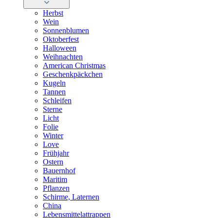
Herbst
Wein
Sonnenblumen
Oktoberfest
Halloween
Weihnachten
American Christmas
Geschenkpäckchen
Kugeln
Tannen
Schleifen
Sterne
Licht
Folie
Winter
Love
Frühjahr
Ostern
Bauernhof
Maritim
Pflanzen
Schirme, Laternen
China
Lebensmittelattrappen