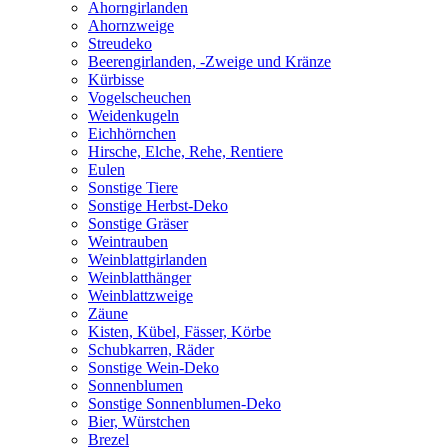
Ahorngirlanden
Ahornzweige
Streudeko
Beerengirlanden, -Zweige und Kränze
Kürbisse
Vogelscheuchen
Weidenkugeln
Eichhörnchen
Hirsche, Elche, Rehe, Rentiere
Eulen
Sonstige Tiere
Sonstige Herbst-Deko
Sonstige Gräser
Weintrauben
Weinblattgirlanden
Weinblatthänger
Weinblattzweige
Zäune
Kisten, Kübel, Fässer, Körbe
Schubkarren, Räder
Sonstige Wein-Deko
Sonnenblumen
Sonstige Sonnenblumen-Deko
Bier, Würstchen
Brezel