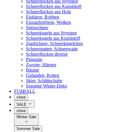
Schneeflocken aus Styropor
Schneeflocken aus Kunststoff
Schneeflocken aus Holz
Eisbären, Robben
Eiszapfenfriese, Wolken
Streuschnee
Schneekugeln aus Styropor
Schneekugeln aus Kunststoff
Zupfschnee, Schneekügelchen
Schneematten, Schneewatte
Schneeflocken diverse
Pinguine
Zweige, Hänger
Bäume
Girlanden, Ketten
Skier, Schlittschuhe
Sonstige Winter-Deko
FUßBALL
close
SALE
close
Winter Sale
Sommer Sale