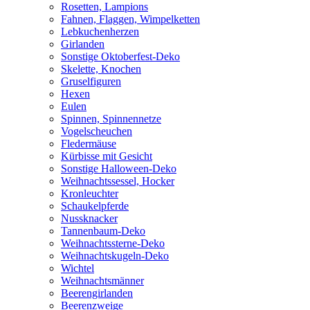
Rosetten, Lampions
Fahnen, Flaggen, Wimpelketten
Lebkuchenherzen
Girlanden
Sonstige Oktoberfest-Deko
Skelette, Knochen
Gruselfiguren
Hexen
Eulen
Spinnen, Spinnennetze
Vogelscheuchen
Fledermäuse
Kürbisse mit Gesicht
Sonstige Halloween-Deko
Weihnachtssessel, Hocker
Kronleuchter
Schaukelpferde
Nussknacker
Tannenbaum-Deko
Weihnachtssterne-Deko
Weihnachtskugeln-Deko
Wichtel
Weihnachtsmänner
Beerengirlanden
Beerenzweige