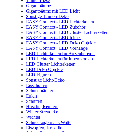
Tannenfriese
Gigantbäume
Gigantbäume mit LED Licht
Sonstige Tannen-Deko
EASY Connect - LED Lichterketten
EASY Connect - LED Zubehör
EASY Connect - LED Cluster Lichterketten
EASY Connect - LED Icicles
EASY Connect - LED Deko Objekte
EASY Connect - LED Vorhänge
LED Lichterketten für Außenbereich
LED Lichterketten für Innenbereich
LED Cluster Lichterketten
LED Deko Objekte
LED Figuren
Sonstige Licht-Deko
Eisschollen
Schneemänner
Eulen
Schlitten
Hirsche, Rentiere
Winter Streudeko
Wichtel
Schneekugeln aus Watte
Eiszapfen, Kristalle