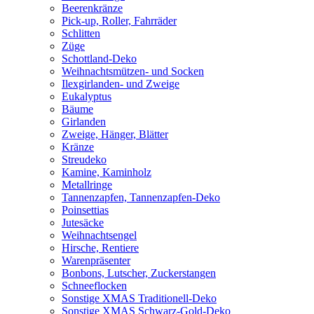
Beerenkränze
Pick-up, Roller, Fahrräder
Schlitten
Züge
Schottland-Deko
Weihnachtsmützen- und Socken
Ilexgirlanden- und Zweige
Eukalyptus
Bäume
Girlanden
Zweige, Hänger, Blätter
Kränze
Streudeko
Kamine, Kaminholz
Metallringe
Tannenzapfen, Tannenzapfen-Deko
Poinsettias
Jutesäcke
Weihnachtsengel
Hirsche, Rentiere
Warenpräsenter
Bonbons, Lutscher, Zuckerstangen
Schneeflocken
Sonstige XMAS Traditionell-Deko
Sonstige XMAS Schwarz-Gold-Deko