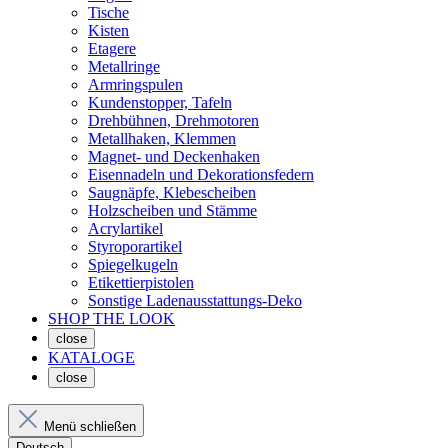
Tische
Kisten
Etagere
Metallringe
Armringspulen
Kundenstopper, Tafeln
Drehbühnen, Drehmotoren
Metallhaken, Klemmen
Magnet- und Deckenhaken
Eisennadeln und Dekorationsfedern
Saugnäpfe, Klebescheiben
Holzscheiben und Stämme
Acrylartikel
Styroporartikel
Spiegelkugeln
Etikettierpistolen
Sonstige Ladenausstattungs-Deko
SHOP THE LOOK
close
KATALOGE
close
Menü schließen
Deutsch