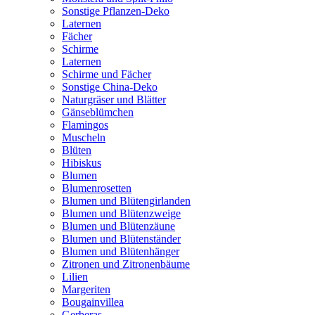
Sonstige Pflanzen-Deko
Laternen
Fächer
Schirme
Laternen
Schirme und Fächer
Sonstige China-Deko
Naturgräser und Blätter
Gänseblümchen
Flamingos
Muscheln
Blüten
Hibiskus
Blumen
Blumenrosetten
Blumen und Blütengirlanden
Blumen und Blütenzweige
Blumen und Blütenzäune
Blumen und Blütenständer
Blumen und Blütenhänger
Zitronen und Zitronenbäume
Lilien
Margeriten
Bougainvillea
Gerberas