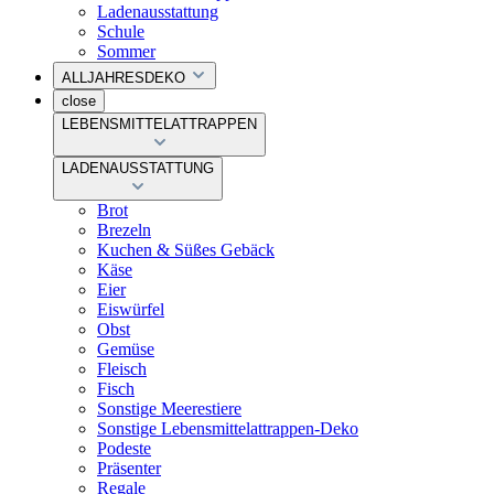
Ladenausstattung
Schule
Sommer
ALLJAHRESDEKO
close
LEBENSMITTELATTRAPPEN
LADENAUSSTATTUNG
Brot
Brezeln
Kuchen & Süßes Gebäck
Käse
Eier
Eiswürfel
Obst
Gemüse
Fleisch
Fisch
Sonstige Meerestiere
Sonstige Lebensmittelattrappen-Deko
Podeste
Präsenter
Regale