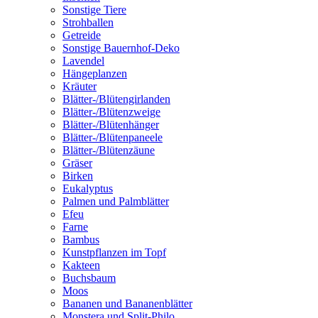
Sonstige Tiere
Strohballen
Getreide
Sonstige Bauernhof-Deko
Lavendel
Hängeplanzen
Kräuter
Blätter-/Blütengirlanden
Blätter-/Blütenzweige
Blätter-/Blütenhänger
Blätter-/Blütenpaneele
Blätter-/Blütenzäune
Gräser
Birken
Eukalyptus
Palmen und Palmblätter
Efeu
Farne
Bambus
Kunstpflanzen im Topf
Kakteen
Buchsbaum
Moos
Bananen und Bananenblätter
Monstera und Split-Philo