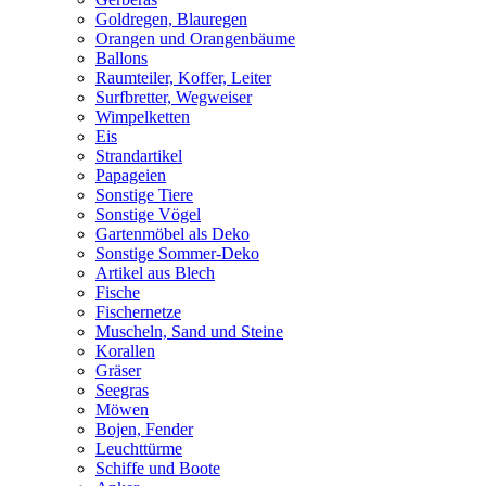
Goldregen, Blauregen
Orangen und Orangenbäume
Ballons
Raumteiler, Koffer, Leiter
Surfbretter, Wegweiser
Wimpelketten
Eis
Strandartikel
Papageien
Sonstige Tiere
Sonstige Vögel
Gartenmöbel als Deko
Sonstige Sommer-Deko
Artikel aus Blech
Fische
Fischernetze
Muscheln, Sand und Steine
Korallen
Gräser
Seegras
Möwen
Bojen, Fender
Leuchttürme
Schiffe und Boote