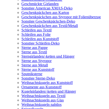
Geschmückte Girlanden
Sonstige American XMAS-Deko
Geschenkpäckchen aus Karton
Geschenkpäckchen aus Styropor mit Folienüberzug
Sonstige Geschenkpäckchen-Deko
Geschenkpäckchen aus Textil/Metall
Schleifen aus Textil
Schleifen aus Folie
Schleifen aus Kunststoff
Sonstige Schleifen-Deko
Sterne aus Pappe
Sterne aus Textil
Sterngirlanden/-ketten und Hänger
Sterne aus Styropor
Sterne aus Metall
Sterne aus Kunststoff
Sputniksterne
Sonstige Sterne-Deko
Weihnachtskugeln aus Kunststoff
Ornamente aus Kunststoff
Kugelgirlanden/-ketten und Hänger
Weihnachtskugeln aus Textil
Weihnachtskugeln aus Glas
Weihnachtskugeln nahtlos
Spiegelkugeln