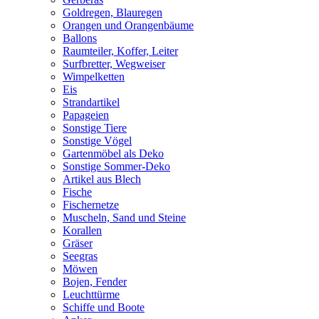
Goldregen, Blauregen
Orangen und Orangenbäume
Ballons
Raumteiler, Koffer, Leiter
Surfbretter, Wegweiser
Wimpelketten
Eis
Strandartikel
Papageien
Sonstige Tiere
Sonstige Vögel
Gartenmöbel als Deko
Sonstige Sommer-Deko
Artikel aus Blech
Fische
Fischernetze
Muscheln, Sand und Steine
Korallen
Gräser
Seegras
Möwen
Bojen, Fender
Leuchttürme
Schiffe und Boote