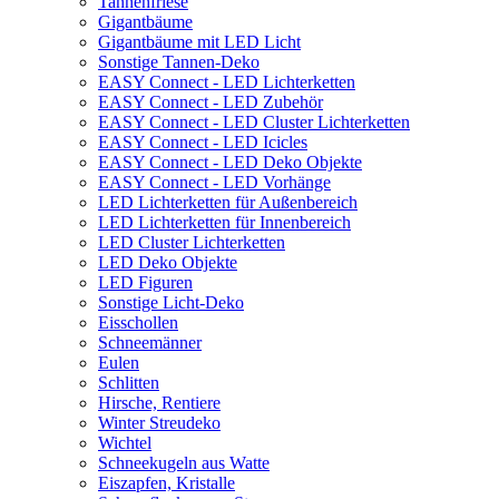
Tannenfriese
Gigantbäume
Gigantbäume mit LED Licht
Sonstige Tannen-Deko
EASY Connect - LED Lichterketten
EASY Connect - LED Zubehör
EASY Connect - LED Cluster Lichterketten
EASY Connect - LED Icicles
EASY Connect - LED Deko Objekte
EASY Connect - LED Vorhänge
LED Lichterketten für Außenbereich
LED Lichterketten für Innenbereich
LED Cluster Lichterketten
LED Deko Objekte
LED Figuren
Sonstige Licht-Deko
Eisschollen
Schneemänner
Eulen
Schlitten
Hirsche, Rentiere
Winter Streudeko
Wichtel
Schneekugeln aus Watte
Eiszapfen, Kristalle