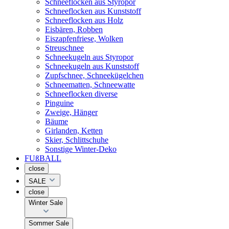
Schneeflocken aus Styropor
Schneeflocken aus Kunststoff
Schneeflocken aus Holz
Eisbären, Robben
Eiszapfenfriese, Wolken
Streuschnee
Schneekugeln aus Styropor
Schneekugeln aus Kunststoff
Zupfschnee, Schneekügelchen
Schneematten, Schneewatte
Schneeflocken diverse
Pinguine
Zweige, Hänger
Bäume
Girlanden, Ketten
Skier, Schlittschuhe
Sonstige Winter-Deko
FUßBALL
close
SALE
close
Winter Sale
Sommer Sale