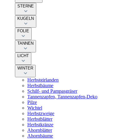
STERNE
KUGELN
FOLIE
TANNEN
LICHT
WINTER
Herbstgirlanden
Herbstbäume
Schilf- und Pampasgräser
Tannenzapfen, Tannenzapfen-Deko
Pilze
Wichtel
Herbstzweige
Herbstblätter
Herbstkränze
Ahornblätter
Ahornbäume