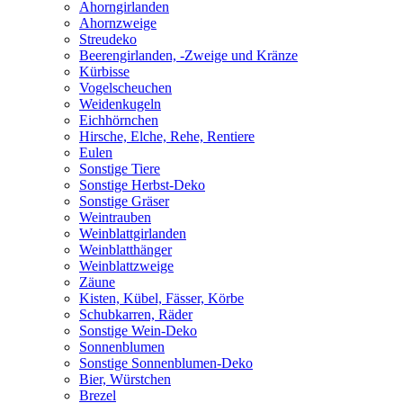
Ahorngirlanden
Ahornzweige
Streudeko
Beerengirlanden, -Zweige und Kränze
Kürbisse
Vogelscheuchen
Weidenkugeln
Eichhörnchen
Hirsche, Elche, Rehe, Rentiere
Eulen
Sonstige Tiere
Sonstige Herbst-Deko
Sonstige Gräser
Weintrauben
Weinblattgirlanden
Weinblatthänger
Weinblattzweige
Zäune
Kisten, Kübel, Fässer, Körbe
Schubkarren, Räder
Sonstige Wein-Deko
Sonnenblumen
Sonstige Sonnenblumen-Deko
Bier, Würstchen
Brezel