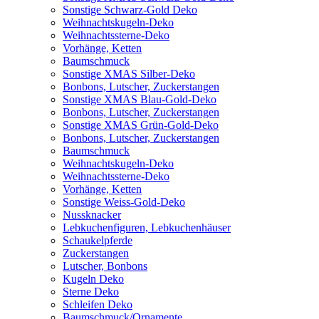
Sonstige Schwarz-Gold Deko
Weihnachtskugeln-Deko
Weihnachtssterne-Deko
Vorhänge, Ketten
Baumschmuck
Sonstige XMAS Silber-Deko
Bonbons, Lutscher, Zuckerstangen
Sonstige XMAS Blau-Gold-Deko
Bonbons, Lutscher, Zuckerstangen
Sonstige XMAS Grün-Gold-Deko
Bonbons, Lutscher, Zuckerstangen
Baumschmuck
Weihnachtskugeln-Deko
Weihnachtssterne-Deko
Vorhänge, Ketten
Sonstige Weiss-Gold-Deko
Nussknacker
Lebkuchenfiguren, Lebkuchenhäuser
Schaukelpferde
Zuckerstangen
Lutscher, Bonbons
Kugeln Deko
Sterne Deko
Schleifen Deko
Baumschmuck/Ornamente