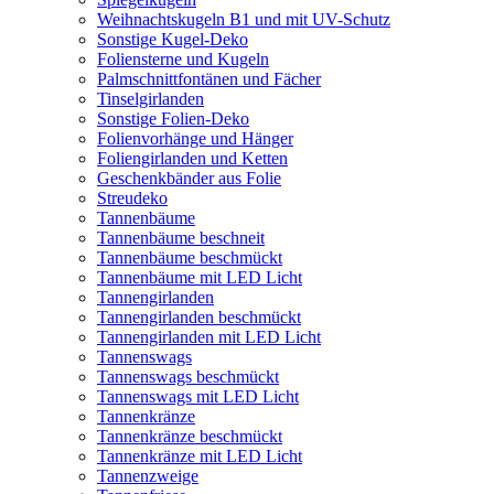
Weihnachtskugeln B1 und mit UV-Schutz
Sonstige Kugel-Deko
Foliensterne und Kugeln
Palmschnittfontänen und Fächer
Tinselgirlanden
Sonstige Folien-Deko
Folienvorhänge und Hänger
Foliengirlanden und Ketten
Geschenkbänder aus Folie
Streudeko
Tannenbäume
Tannenbäume beschneit
Tannenbäume beschmückt
Tannenbäume mit LED Licht
Tannengirlanden
Tannengirlanden beschmückt
Tannengirlanden mit LED Licht
Tannenswags
Tannenswags beschmückt
Tannenswags mit LED Licht
Tannenkränze
Tannenkränze beschmückt
Tannenkränze mit LED Licht
Tannenzweige