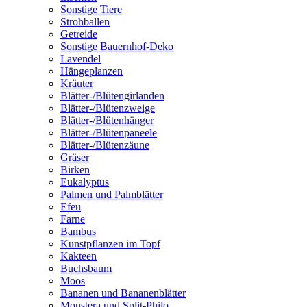
Sonstige Tiere
Strohballen
Getreide
Sonstige Bauernhof-Deko
Lavendel
Hängeplanzen
Kräuter
Blätter-/Blütengirlanden
Blätter-/Blütenzweige
Blätter-/Blütenhänger
Blätter-/Blütenpaneele
Blätter-/Blütenzäune
Gräser
Birken
Eukalyptus
Palmen und Palmblätter
Efeu
Farne
Bambus
Kunstpflanzen im Topf
Kakteen
Buchsbaum
Moos
Bananen und Bananenblätter
Monstera und Split-Philo