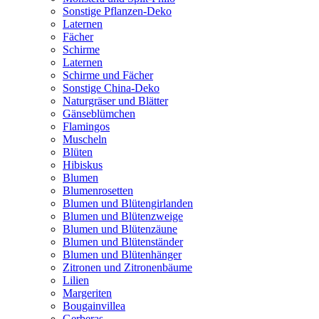
Sonstige Pflanzen-Deko
Laternen
Fächer
Schirme
Laternen
Schirme und Fächer
Sonstige China-Deko
Naturgräser und Blätter
Gänseblümchen
Flamingos
Muscheln
Blüten
Hibiskus
Blumen
Blumenrosetten
Blumen und Blütengirlanden
Blumen und Blütenzweige
Blumen und Blütenzäune
Blumen und Blütenständer
Blumen und Blütenhänger
Zitronen und Zitronenbäume
Lilien
Margeriten
Bougainvillea
Gerberas