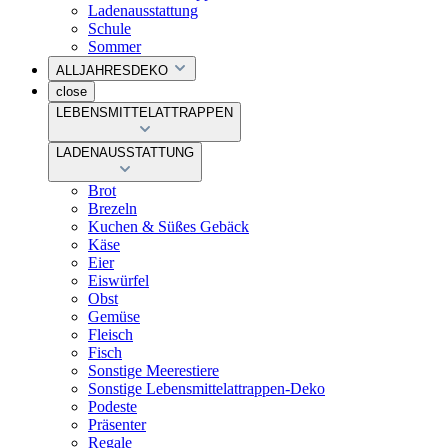
Ladenausstattung
Schule
Sommer
ALLJAHRESDEKO
close
LEBENSMITTELATTRAPPEN
LADENAUSSTATTUNG
Brot
Brezeln
Kuchen & Süßes Gebäck
Käse
Eier
Eiswürfel
Obst
Gemüse
Fleisch
Fisch
Sonstige Meerestiere
Sonstige Lebensmittelattrappen-Deko
Podeste
Präsenter
Regale