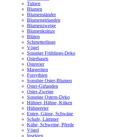
Tulpen
Blumen
Blumenständer
Blumengirlanden
Blumenzweige
Blumenkränze
Blüten
Schmetterlinge
Vögel
Sonstige Frühlings-Deko
Osterhasen
Ostereier
Margeriten
Forsythien
Sonstige Oster-Blumen
Oster-Girlanden
Oster-Zweige
Sonstige Ostern-Deko
Hühner, Hähne, Küken
Hühnereier
Enten, Gänse, Schwäne
Schafe, Lämmer
Kühe, Schweine, Pferde
Vögel
Insekten