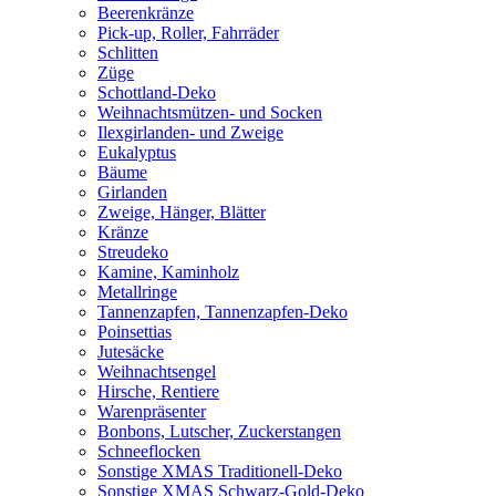
Beerenkränze
Pick-up, Roller, Fahrräder
Schlitten
Züge
Schottland-Deko
Weihnachtsmützen- und Socken
Ilexgirlanden- und Zweige
Eukalyptus
Bäume
Girlanden
Zweige, Hänger, Blätter
Kränze
Streudeko
Kamine, Kaminholz
Metallringe
Tannenzapfen, Tannenzapfen-Deko
Poinsettias
Jutesäcke
Weihnachtsengel
Hirsche, Rentiere
Warenpräsenter
Bonbons, Lutscher, Zuckerstangen
Schneeflocken
Sonstige XMAS Traditionell-Deko
Sonstige XMAS Schwarz-Gold-Deko