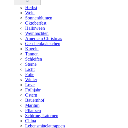
Herbst
Wein
Sonnenblumen
Oktoberfest
Halloween
Weihnachten
American Christmas
Geschenkpäckchen
Kugeln
Tannen
Schleifen
Sterne
Licht
Folie
Winter
Love
Frühjahr
Ostern
Bauernhof
Maritim
Pflanzen
Schirme, Laternen
China
Lebensmittelattrappen