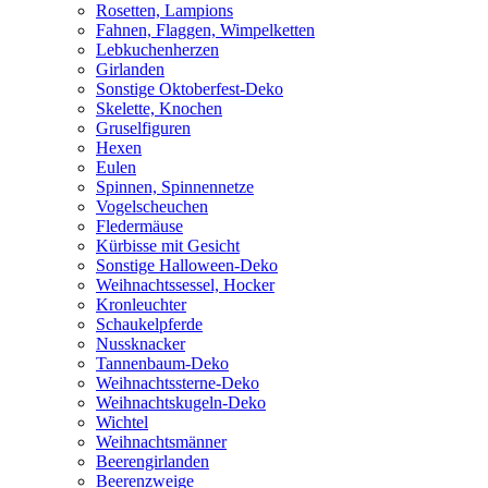
Rosetten, Lampions
Fahnen, Flaggen, Wimpelketten
Lebkuchenherzen
Girlanden
Sonstige Oktoberfest-Deko
Skelette, Knochen
Gruselfiguren
Hexen
Eulen
Spinnen, Spinnennetze
Vogelscheuchen
Fledermäuse
Kürbisse mit Gesicht
Sonstige Halloween-Deko
Weihnachtssessel, Hocker
Kronleuchter
Schaukelpferde
Nussknacker
Tannenbaum-Deko
Weihnachtssterne-Deko
Weihnachtskugeln-Deko
Wichtel
Weihnachtsmänner
Beerengirlanden
Beerenzweige