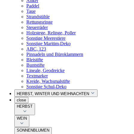
Anker
Paddel
Taue
Strandstühle
Rettungsringe
Steuerräder
Holzstege, Relinge, Poller
Sonstige Meerestiere
Sonstige Maritim-Deko
ABC, 123
Pinnadeln und Büroklammern
Bleistifte
Buntstifte
Lineale, Geodreicke
Textmarker
Kreide, Wachsmalstifte
Sonstige Schul-Deko
HERBST, WINTER UND WEIHNACHTEN
close
HERBST
WEIN
SONNENBLUMEN