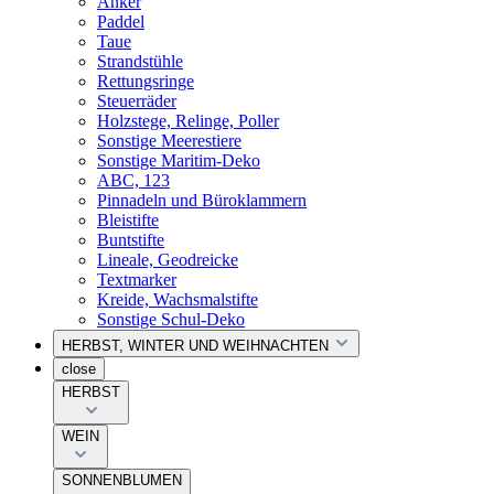
Anker
Paddel
Taue
Strandstühle
Rettungsringe
Steuerräder
Holzstege, Relinge, Poller
Sonstige Meerestiere
Sonstige Maritim-Deko
ABC, 123
Pinnadeln und Büroklammern
Bleistifte
Buntstifte
Lineale, Geodreicke
Textmarker
Kreide, Wachsmalstifte
Sonstige Schul-Deko
HERBST, WINTER UND WEIHNACHTEN
close
HERBST
WEIN
SONNENBLUMEN