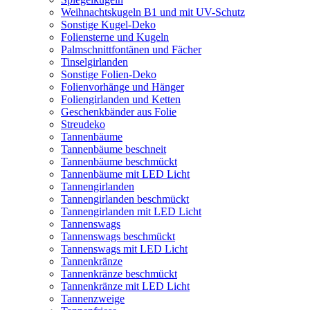
Weihnachtskugeln B1 und mit UV-Schutz
Sonstige Kugel-Deko
Foliensterne und Kugeln
Palmschnittfontänen und Fächer
Tinselgirlanden
Sonstige Folien-Deko
Folienvorhänge und Hänger
Foliengirlanden und Ketten
Geschenkbänder aus Folie
Streudeko
Tannenbäume
Tannenbäume beschneit
Tannenbäume beschmückt
Tannenbäume mit LED Licht
Tannengirlanden
Tannengirlanden beschmückt
Tannengirlanden mit LED Licht
Tannenswags
Tannenswags beschmückt
Tannenswags mit LED Licht
Tannenkränze
Tannenkränze beschmückt
Tannenkränze mit LED Licht
Tannenzweige