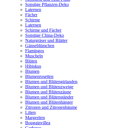
Sonstige Pflanzen-Deko
Laternen
Fächer
Schirme
Laternen
Schirme und Fächer
Sonstige China-Deko
Naturgräser und Blätter
Gänseblümchen
Flamingos
Muscheln
Blüten
Hibiskus
Blumen
Blumenrosetten
Blumen und Blütengirlanden
Blumen und Blütenzweige
Blumen und Blütenzäune
Blumen und Blütenständer
Blumen und Blütenhänger
Zitronen und Zitronenbäume
Lilien
Margeriten
Bougainvillea
Gerberas