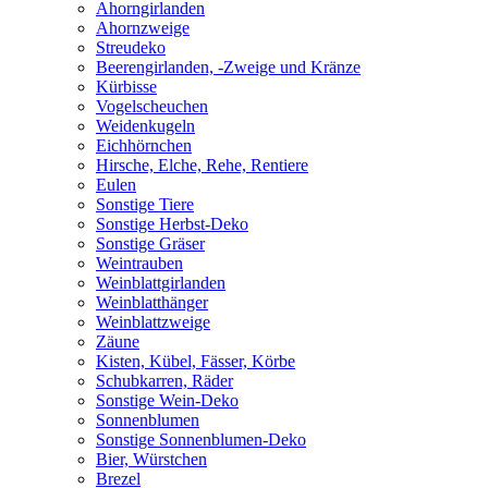
Ahorngirlanden
Ahornzweige
Streudeko
Beerengirlanden, -Zweige und Kränze
Kürbisse
Vogelscheuchen
Weidenkugeln
Eichhörnchen
Hirsche, Elche, Rehe, Rentiere
Eulen
Sonstige Tiere
Sonstige Herbst-Deko
Sonstige Gräser
Weintrauben
Weinblattgirlanden
Weinblatthänger
Weinblattzweige
Zäune
Kisten, Kübel, Fässer, Körbe
Schubkarren, Räder
Sonstige Wein-Deko
Sonnenblumen
Sonstige Sonnenblumen-Deko
Bier, Würstchen
Brezel