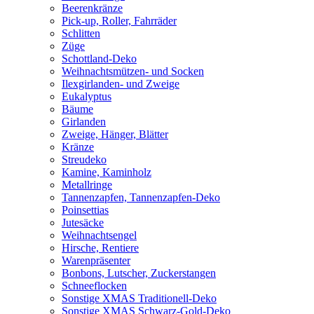
Beerenkränze
Pick-up, Roller, Fahrräder
Schlitten
Züge
Schottland-Deko
Weihnachtsmützen- und Socken
Ilexgirlanden- und Zweige
Eukalyptus
Bäume
Girlanden
Zweige, Hänger, Blätter
Kränze
Streudeko
Kamine, Kaminholz
Metallringe
Tannenzapfen, Tannenzapfen-Deko
Poinsettias
Jutesäcke
Weihnachtsengel
Hirsche, Rentiere
Warenpräsenter
Bonbons, Lutscher, Zuckerstangen
Schneeflocken
Sonstige XMAS Traditionell-Deko
Sonstige XMAS Schwarz-Gold-Deko