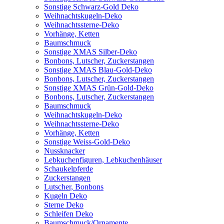
Sonstige Schwarz-Gold Deko
Weihnachtskugeln-Deko
Weihnachtssterne-Deko
Vorhänge, Ketten
Baumschmuck
Sonstige XMAS Silber-Deko
Bonbons, Lutscher, Zuckerstangen
Sonstige XMAS Blau-Gold-Deko
Bonbons, Lutscher, Zuckerstangen
Sonstige XMAS Grün-Gold-Deko
Bonbons, Lutscher, Zuckerstangen
Baumschmuck
Weihnachtskugeln-Deko
Weihnachtssterne-Deko
Vorhänge, Ketten
Sonstige Weiss-Gold-Deko
Nussknacker
Lebkuchenfiguren, Lebkuchenhäuser
Schaukelpferde
Zuckerstangen
Lutscher, Bonbons
Kugeln Deko
Sterne Deko
Schleifen Deko
Baumschmuck/Ornamente