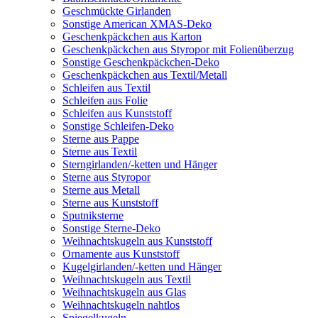
Geschmückte Girlanden
Sonstige American XMAS-Deko
Geschenkpäckchen aus Karton
Geschenkpäckchen aus Styropor mit Folienüberzug
Sonstige Geschenkpäckchen-Deko
Geschenkpäckchen aus Textil/Metall
Schleifen aus Textil
Schleifen aus Folie
Schleifen aus Kunststoff
Sonstige Schleifen-Deko
Sterne aus Pappe
Sterne aus Textil
Sterngirlanden/-ketten und Hänger
Sterne aus Styropor
Sterne aus Metall
Sterne aus Kunststoff
Sputniksterne
Sonstige Sterne-Deko
Weihnachtskugeln aus Kunststoff
Ornamente aus Kunststoff
Kugelgirlanden/-ketten und Hänger
Weihnachtskugeln aus Textil
Weihnachtskugeln aus Glas
Weihnachtskugeln nahtlos
Spiegelkugeln