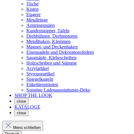
Tische
Kisten
Etagere
Metallringe
Armringspulen
Kundenstopper, Tafeln
Drehbühnen, Drehmotoren
Metallhaken, Klemmen
Magnet- und Deckenhaken
Eisennadeln und Dekorationsfedern
Saugnäpfe, Klebescheiben
Holzscheiben und Stämme
Acrylartikel
Styroporartikel
Spiegelkugeln
Etikettierpistolen
Sonstige Ladenausstattungs-Deko
SHOP THE LOOK
close
KATALOGE
close
Menü schließen
Deutsch