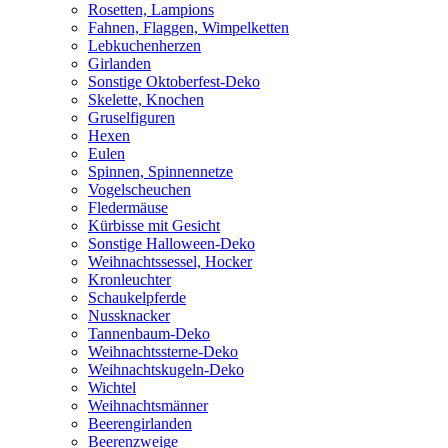
Rosetten, Lampions
Fahnen, Flaggen, Wimpelketten
Lebkuchenherzen
Girlanden
Sonstige Oktoberfest-Deko
Skelette, Knochen
Gruselfiguren
Hexen
Eulen
Spinnen, Spinnennetze
Vogelscheuchen
Fledermäuse
Kürbisse mit Gesicht
Sonstige Halloween-Deko
Weihnachtssessel, Hocker
Kronleuchter
Schaukelpferde
Nussknacker
Tannenbaum-Deko
Weihnachtssterne-Deko
Weihnachtskugeln-Deko
Wichtel
Weihnachtsmänner
Beerengirlanden
Beerenzweige