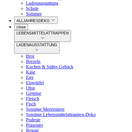
Ladenausstattung
Schule
Sommer
ALLJAHRESDEKO
close
LEBENSMITTELATTRAPPEN
LADENAUSSTATTUNG
Brot
Brezeln
Kuchen & Süßes Gebäck
Käse
Eier
Eiswürfel
Obst
Gemüse
Fleisch
Fisch
Sonstige Meerestiere
Sonstige Lebensmittelattrappen-Deko
Podeste
Präsenter
Regale