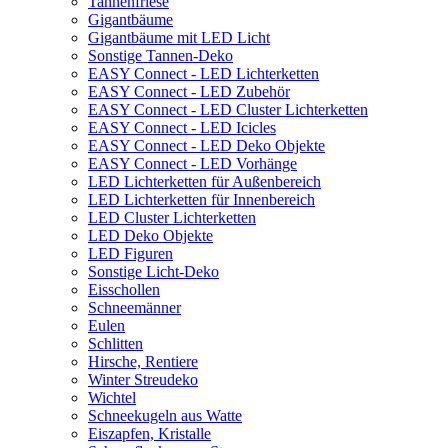
Tannenfriese
Gigantbäume
Gigantbäume mit LED Licht
Sonstige Tannen-Deko
EASY Connect - LED Lichterketten
EASY Connect - LED Zubehör
EASY Connect - LED Cluster Lichterketten
EASY Connect - LED Icicles
EASY Connect - LED Deko Objekte
EASY Connect - LED Vorhänge
LED Lichterketten für Außenbereich
LED Lichterketten für Innenbereich
LED Cluster Lichterketten
LED Deko Objekte
LED Figuren
Sonstige Licht-Deko
Eisschollen
Schneemänner
Eulen
Schlitten
Hirsche, Rentiere
Winter Streudeko
Wichtel
Schneekugeln aus Watte
Eiszapfen, Kristalle