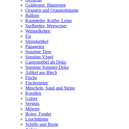
Goldregen, Blauregen
Orangen und Orangenbäume
Ballons
Raumteiler, Koffer, Leiter
Surfbretter, Wegweiser
Wimpelketten
Eis
Strandartikel
Papageien
Sonstige Tiere
Sonstige Vögel
Gartenmöbel als Deko
Sonstige Sommer-Deko
Artikel aus Blech
Fische
Fischernetze
Muscheln, Sand und Steine
Korallen
Gräser
Seegras
Möwen
Bojen, Fender
Leuchttürme
Schiffe und Boote