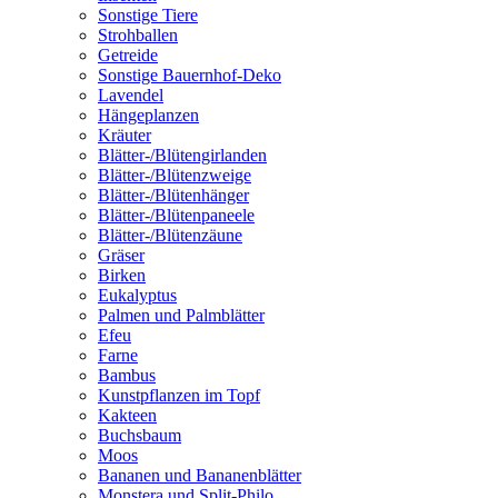
Sonstige Tiere
Strohballen
Getreide
Sonstige Bauernhof-Deko
Lavendel
Hängeplanzen
Kräuter
Blätter-/Blütengirlanden
Blätter-/Blütenzweige
Blätter-/Blütenhänger
Blätter-/Blütenpaneele
Blätter-/Blütenzäune
Gräser
Birken
Eukalyptus
Palmen und Palmblätter
Efeu
Farne
Bambus
Kunstpflanzen im Topf
Kakteen
Buchsbaum
Moos
Bananen und Bananenblätter
Monstera und Split-Philo