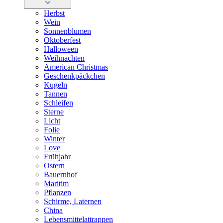
Herbst
Wein
Sonnenblumen
Oktoberfest
Halloween
Weihnachten
American Christmas
Geschenkpäckchen
Kugeln
Tannen
Schleifen
Sterne
Licht
Folie
Winter
Love
Frühjahr
Ostern
Bauernhof
Maritim
Pflanzen
Schirme, Laternen
China
Lebensmittelattrappen