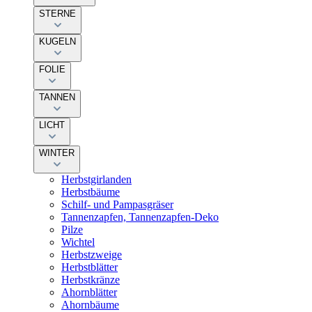
STERNE
KUGELN
FOLIE
TANNEN
LICHT
WINTER
Herbstgirlanden
Herbstbäume
Schilf- und Pampasgräser
Tannenzapfen, Tannenzapfen-Deko
Pilze
Wichtel
Herbstzweige
Herbstblätter
Herbstkränze
Ahornblätter
Ahornbäume