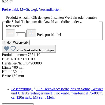
9,95 €*
Preise exkl. MwSt. zzgl. Versandkosten
Produkt Anzahl: Gib den gewünschten Wert ein oder benutze
die Schaltflächen um die Anzahl zu erhöhen oder zu
reduzieren.
Preis pro bündel
In den Warenkorb
Zum Merkzettel hinzufügen
Produktnummer:
7371110
EAN
4012073711109
Hersteller-Nr.
1404900000
Länge
700 mm
Höhe
130 mm
Breite
150 mm
Beschreibung
Ein Deko-Accessoire, das an Sonne, Wasser
und Urlaubsfeeling erinnert. Trockenblumen-bündel 75-80cm,
ca. 120g gelb. Mit se…
Mehr