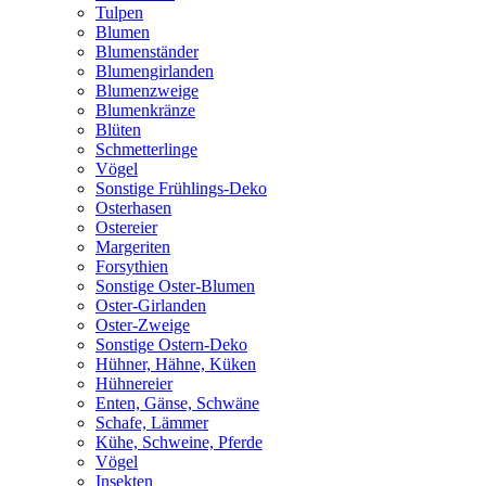
Tulpen
Blumen
Blumenständer
Blumengirlanden
Blumenzweige
Blumenkränze
Blüten
Schmetterlinge
Vögel
Sonstige Frühlings-Deko
Osterhasen
Ostereier
Margeriten
Forsythien
Sonstige Oster-Blumen
Oster-Girlanden
Oster-Zweige
Sonstige Ostern-Deko
Hühner, Hähne, Küken
Hühnereier
Enten, Gänse, Schwäne
Schafe, Lämmer
Kühe, Schweine, Pferde
Vögel
Insekten