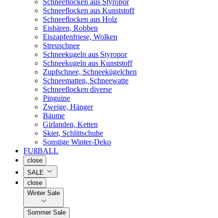
Schneeflocken aus Styropor
Schneeflocken aus Kunststoff
Schneeflocken aus Holz
Eisbären, Robben
Eiszapfenfriese, Wolken
Streuschnee
Schneekugeln aus Styropor
Schneekugeln aus Kunststoff
Zupfschnee, Schneekügelchen
Schneematten, Schneewatte
Schneeflocken diverse
Pinguine
Zweige, Hänger
Bäume
Girlanden, Ketten
Skier, Schlittschuhe
Sonstige Winter-Deko
FUßBALL
close
SALE
close
Winter Sale
Sommer Sale