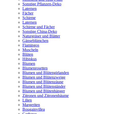
Sonstige Pflanzen-Deko
Laternen
Fächer
Schirme
Laternen
Schirme und Fächer
Sonstige China-Deko
Naturgräser und Blätter
Gänseblümchen
Flamingos
Muscheln
Blüten
Hibiskus
Blumen
Blumenrosetten
Blumen und Blütengirlanden
Blumen und Blütenzweige
Blumen und Blütenzäune
Blumen und Blütenständer
Blumen und Blütenhänger
Zitronen und Zitronenbäume
Lilien
Margeriten
Bougainvillea
Gerberas