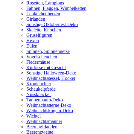
Rosetten, Lampions
Fahnen, Flaggen, Wimpelketten
Lebkuchenherzen
Girlanden
Sonstige Oktoberfest-Deko
Skelette, Knochen
Gruselfiguren
Hexen
Eulen
Spinnen, Spinnennetze
Vogelscheuchen
Fledermäuse
Kürbisse mit Gesicht
Sonstige Halloween-Deko
Weihnachtssessel, Hocker
Kronleuchter
Schaukelpferde
Nussknacker
Tannenbaum-Deko
Weihnachtssterne-Deko
Weihnachtskugeln-Deko
Wichtel
Weihnachtsmänner
Beerengirlanden
Beerenzweige