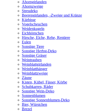
Ahorngirlanden
Ahornzweige
Streudeko
Beerengirlanden, -Zweige und Kränze
Kürbisse
Vogelscheuchen
Weidenkugeln
Eichhörnchen
Hirsche, Elche, Rehe, Rentiere
Eulen
Sonstige Tiere
Sonstige Herbst-Deko
Sonstige Gräser
Weintrauben
Weinblattgirlanden
Weinblatthänger
Weinblattzweige
Zäune
Kisten, Kübel, Fässer, Körbe
Schubkarren, Räder
Sonstige Wein-Deko
Sonnenblumen
Sonstige Sonnenblumen-Deko
Bier, Würstchen
Brezel