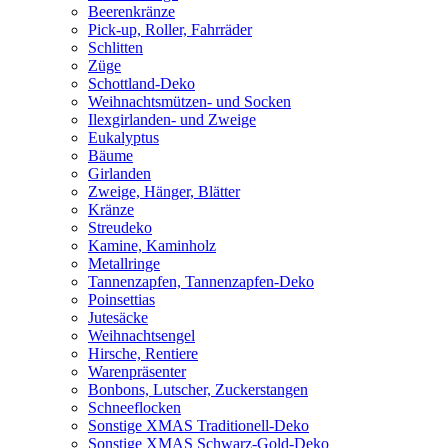
Beerenkränze
Pick-up, Roller, Fahrräder
Schlitten
Züge
Schottland-Deko
Weihnachtsmützen- und Socken
Ilexgirlanden- und Zweige
Eukalyptus
Bäume
Girlanden
Zweige, Hänger, Blätter
Kränze
Streudeko
Kamine, Kaminholz
Metallringe
Tannenzapfen, Tannenzapfen-Deko
Poinsettias
Jutesäcke
Weihnachtsengel
Hirsche, Rentiere
Warenpräsenter
Bonbons, Lutscher, Zuckerstangen
Schneeflocken
Sonstige XMAS Traditionell-Deko
Sonstige XMAS Schwarz-Gold-Deko