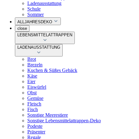
Ladenausstattung
Schule
Sommer
ALLJAHRESDEKO
close
LEBENSMITTELATTRAPPEN
LADENAUSSTATTUNG
Brot
Brezeln
Kuchen & Süßes Gebäck
Käse
Eier
Eiswürfel
Obst
Gemüse
Fleisch
Fisch
Sonstige Meerestiere
Sonstige Lebensmittelattrappen-Deko
Podeste
Präsenter
Regale