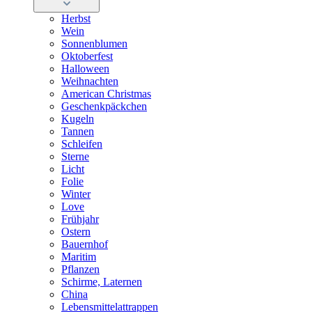
Herbst
Wein
Sonnenblumen
Oktoberfest
Halloween
Weihnachten
American Christmas
Geschenkpäckchen
Kugeln
Tannen
Schleifen
Sterne
Licht
Folie
Winter
Love
Frühjahr
Ostern
Bauernhof
Maritim
Pflanzen
Schirme, Laternen
China
Lebensmittelattrappen