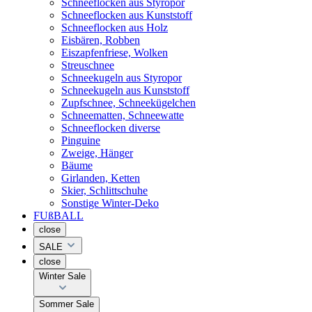
Schneeflocken aus Styropor
Schneeflocken aus Kunststoff
Schneeflocken aus Holz
Eisbären, Robben
Eiszapfenfriese, Wolken
Streuschnee
Schneekugeln aus Styropor
Schneekugeln aus Kunststoff
Zupfschnee, Schneekügelchen
Schneematten, Schneewatte
Schneeflocken diverse
Pinguine
Zweige, Hänger
Bäume
Girlanden, Ketten
Skier, Schlittschuhe
Sonstige Winter-Deko
FUßBALL
close
SALE
close
Winter Sale
Sommer Sale