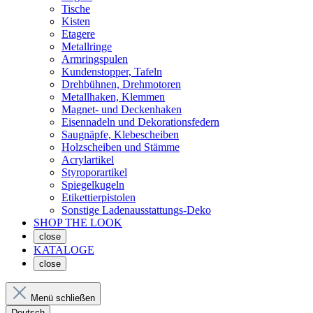
Tische
Kisten
Etagere
Metallringe
Armringspulen
Kundenstopper, Tafeln
Drehbühnen, Drehmotoren
Metallhaken, Klemmen
Magnet- und Deckenhaken
Eisennadeln und Dekorationsfedern
Saugnäpfe, Klebescheiben
Holzscheiben und Stämme
Acrylartikel
Styroporartikel
Spiegelkugeln
Etikettierpistolen
Sonstige Ladenausstattungs-Deko
SHOP THE LOOK
close
KATALOGE
close
Menü schließen
Deutsch