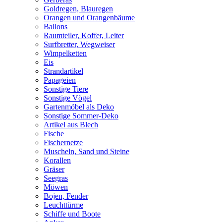
Goldregen, Blauregen
Orangen und Orangenbäume
Ballons
Raumteiler, Koffer, Leiter
Surfbretter, Wegweiser
Wimpelketten
Eis
Strandartikel
Papageien
Sonstige Tiere
Sonstige Vögel
Gartenmöbel als Deko
Sonstige Sommer-Deko
Artikel aus Blech
Fische
Fischernetze
Muscheln, Sand und Steine
Korallen
Gräser
Seegras
Möwen
Bojen, Fender
Leuchttürme
Schiffe und Boote