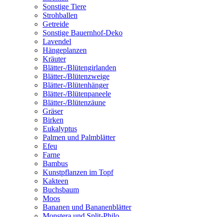
Sonstige Tiere
Strohballen
Getreide
Sonstige Bauernhof-Deko
Lavendel
Hängeplanzen
Kräuter
Blätter-/Blütengirlanden
Blätter-/Blütenzweige
Blätter-/Blütenhänger
Blätter-/Blütenpaneele
Blätter-/Blütenzäune
Gräser
Birken
Eukalyptus
Palmen und Palmblätter
Efeu
Farne
Bambus
Kunstpflanzen im Topf
Kakteen
Buchsbaum
Moos
Bananen und Bananenblätter
Monstera und Split-Philo