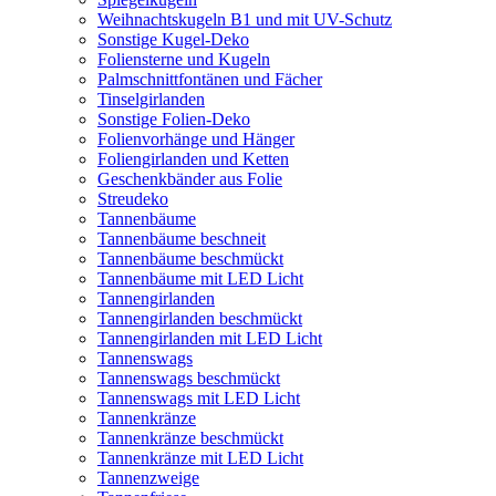
Weihnachtskugeln B1 und mit UV-Schutz
Sonstige Kugel-Deko
Foliensterne und Kugeln
Palmschnittfontänen und Fächer
Tinselgirlanden
Sonstige Folien-Deko
Folienvorhänge und Hänger
Foliengirlanden und Ketten
Geschenkbänder aus Folie
Streudeko
Tannenbäume
Tannenbäume beschneit
Tannenbäume beschmückt
Tannenbäume mit LED Licht
Tannengirlanden
Tannengirlanden beschmückt
Tannengirlanden mit LED Licht
Tannenswags
Tannenswags beschmückt
Tannenswags mit LED Licht
Tannenkränze
Tannenkränze beschmückt
Tannenkränze mit LED Licht
Tannenzweige