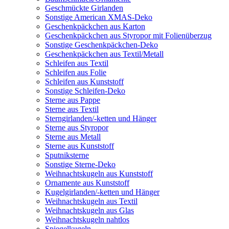
Geschmückte Girlanden
Sonstige American XMAS-Deko
Geschenkpäckchen aus Karton
Geschenkpäckchen aus Styropor mit Folienüberzug
Sonstige Geschenkpäckchen-Deko
Geschenkpäckchen aus Textil/Metall
Schleifen aus Textil
Schleifen aus Folie
Schleifen aus Kunststoff
Sonstige Schleifen-Deko
Sterne aus Pappe
Sterne aus Textil
Sterngirlanden/-ketten und Hänger
Sterne aus Styropor
Sterne aus Metall
Sterne aus Kunststoff
Sputniksterne
Sonstige Sterne-Deko
Weihnachtskugeln aus Kunststoff
Ornamente aus Kunststoff
Kugelgirlanden/-ketten und Hänger
Weihnachtskugeln aus Textil
Weihnachtskugeln aus Glas
Weihnachtskugeln nahtlos
Spiegelkugeln