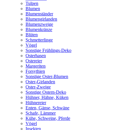
Tulpen
Blumen
Blumenständer
Blumengirlanden
Blumenzweige
Blumenkränze
Blüten
Schmetterlinge
Vögel
Sonstige Frühlings-Deko
Osterhasen
Ostereier
Margeriten
Forsythien
Sonstige Oster-Blumen
Oster-Girlanden
Oster-Zweige
Sonstige Ostern-Deko
Hühner, Hähne, Küken
Hühnereier
Enten, Gänse, Schwäne
Schafe, Lämmer
Kühe, Schweine, Pferde
Vögel
Insekten