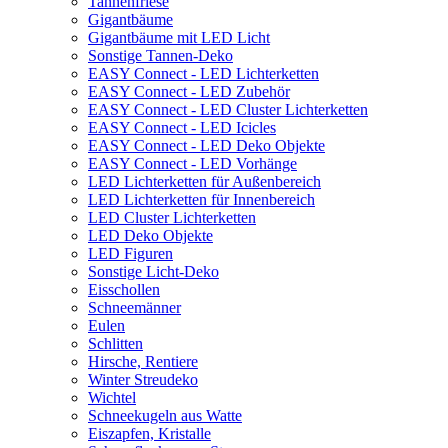
Tannenfriese
Gigantbäume
Gigantbäume mit LED Licht
Sonstige Tannen-Deko
EASY Connect - LED Lichterketten
EASY Connect - LED Zubehör
EASY Connect - LED Cluster Lichterketten
EASY Connect - LED Icicles
EASY Connect - LED Deko Objekte
EASY Connect - LED Vorhänge
LED Lichterketten für Außenbereich
LED Lichterketten für Innenbereich
LED Cluster Lichterketten
LED Deko Objekte
LED Figuren
Sonstige Licht-Deko
Eisschollen
Schneemänner
Eulen
Schlitten
Hirsche, Rentiere
Winter Streudeko
Wichtel
Schneekugeln aus Watte
Eiszapfen, Kristalle