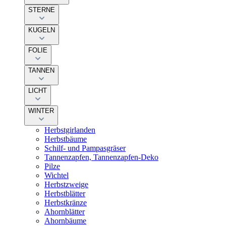
STERNE
KUGELN
FOLIE
TANNEN
LICHT
WINTER
Herbstgirlanden
Herbstbäume
Schilf- und Pampasgräser
Tannenzapfen, Tannenzapfen-Deko
Pilze
Wichtel
Herbstzweige
Herbstblätter
Herbstkränze
Ahornblätter
Ahornbäume