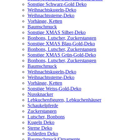
Sonstige Schwarz-Gold Deko
Weihnachtskugeln-Deko
Weihnachtssterne-Deko
Vorhänge, Ketten
Baumschmuck
Sonstige XMAS Silber-Deko
Bonbons, Lutscher, Zuckerstangen
Sonstige XMAS Blau-Gold-Deko
Bonbons, Lutscher, Zuckerstangen
Sonstige XMAS Grün-Gold-Deko
Bonbons, Lutscher, Zuckerstangen
Baumschmuck
Weihnachtskugeln-Deko
Weihnachtssterne-Deko
Vorhänge, Ketten
Sonstige Weiss-Gold-Deko
Nussknacker
Lebkuchenfiguren, Lebkuchenhäuser
Schaukelpferde
Zuckerstangen
Lutscher, Bonbons
Kugeln Deko
Sterne Deko
Schleifen Deko
Baumschmuck/Ornamente