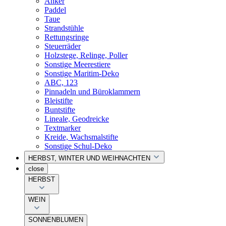
Anker
Paddel
Taue
Strandstühle
Rettungsringe
Steuerräder
Holzstege, Relinge, Poller
Sonstige Meerestiere
Sonstige Maritim-Deko
ABC, 123
Pinnadeln und Büroklammern
Bleistifte
Buntstifte
Lineale, Geodreicke
Textmarker
Kreide, Wachsmalstifte
Sonstige Schul-Deko
HERBST, WINTER UND WEIHNACHTEN
close
HERBST
WEIN
SONNENBLUMEN