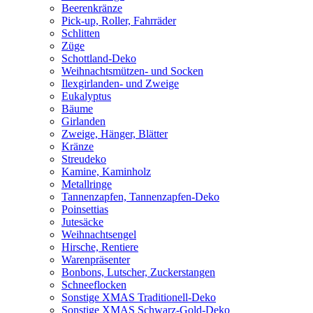
Beerenkränze
Pick-up, Roller, Fahrräder
Schlitten
Züge
Schottland-Deko
Weihnachtsmützen- und Socken
Ilexgirlanden- und Zweige
Eukalyptus
Bäume
Girlanden
Zweige, Hänger, Blätter
Kränze
Streudeko
Kamine, Kaminholz
Metallringe
Tannenzapfen, Tannenzapfen-Deko
Poinsettias
Jutesäcke
Weihnachtsengel
Hirsche, Rentiere
Warenpräsenter
Bonbons, Lutscher, Zuckerstangen
Schneeflocken
Sonstige XMAS Traditionell-Deko
Sonstige XMAS Schwarz-Gold-Deko