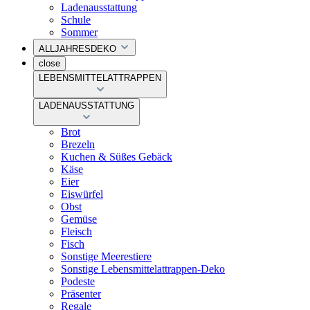
Ladenausstattung
Schule
Sommer
ALLJAHRESDEKO
close
LEBENSMITTELATTRAPPEN
LADENAUSSTATTUNG
Brot
Brezeln
Kuchen & Süßes Gebäck
Käse
Eier
Eiswürfel
Obst
Gemüse
Fleisch
Fisch
Sonstige Meerestiere
Sonstige Lebensmittelattrappen-Deko
Podeste
Präsenter
Regale