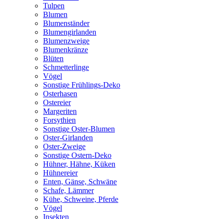
Tulpen
Blumen
Blumenständer
Blumengirlanden
Blumenzweige
Blumenkränze
Blüten
Schmetterlinge
Vögel
Sonstige Frühlings-Deko
Osterhasen
Ostereier
Margeriten
Forsythien
Sonstige Oster-Blumen
Oster-Girlanden
Oster-Zweige
Sonstige Ostern-Deko
Hühner, Hähne, Küken
Hühnereier
Enten, Gänse, Schwäne
Schafe, Lämmer
Kühe, Schweine, Pferde
Vögel
Insekten