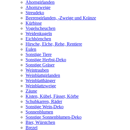
Ahorngirlanden
Ahornzweige
Streudeko
Beerengirlanden, -Zweige und Kränze
Kürbisse
Vogelscheuchen
Weidenkugeln
Eichhörnchen
Hirsche, Elche, Rehe, Rentiere
Eulen
Sonstige Tiere
Sonstige Herbst-Deko
Sonstige Gräser
Weintrauben
Weinblattgirlanden
Weinblatthänger
Weinblattzweige
Zäune
Kisten, Kübel, Fässer, Körbe
Schubkarren, Räder
Sonstige Wein-Deko
Sonnenblumen
Sonstige Sonnenblumen-Deko
Bier, Würstchen
Brezel