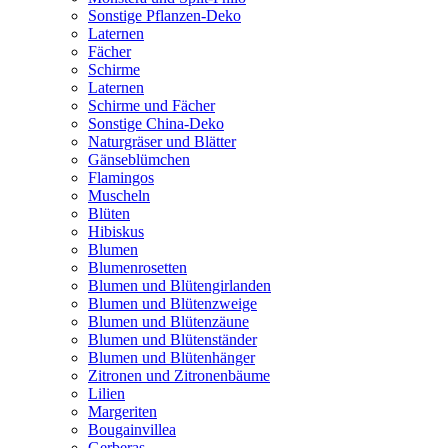
Sonstige Pflanzen-Deko
Laternen
Fächer
Schirme
Laternen
Schirme und Fächer
Sonstige China-Deko
Naturgräser und Blätter
Gänseblümchen
Flamingos
Muscheln
Blüten
Hibiskus
Blumen
Blumenrosetten
Blumen und Blütengirlanden
Blumen und Blütenzweige
Blumen und Blütenzäune
Blumen und Blütenständer
Blumen und Blütenhänger
Zitronen und Zitronenbäume
Lilien
Margeriten
Bougainvillea
Gerberas