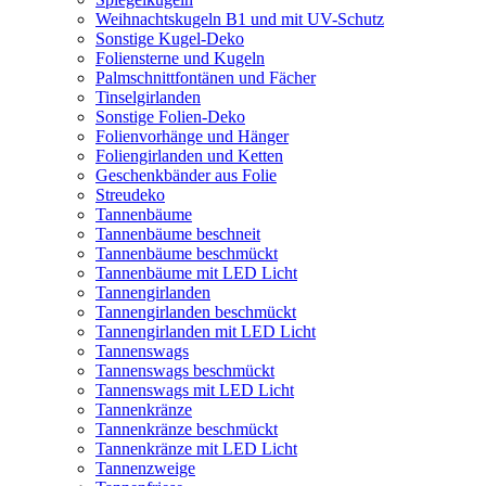
Weihnachtskugeln B1 und mit UV-Schutz
Sonstige Kugel-Deko
Foliensterne und Kugeln
Palmschnittfontänen und Fächer
Tinselgirlanden
Sonstige Folien-Deko
Folienvorhänge und Hänger
Foliengirlanden und Ketten
Geschenkbänder aus Folie
Streudeko
Tannenbäume
Tannenbäume beschneit
Tannenbäume beschmückt
Tannenbäume mit LED Licht
Tannengirlanden
Tannengirlanden beschmückt
Tannengirlanden mit LED Licht
Tannenswags
Tannenswags beschmückt
Tannenswags mit LED Licht
Tannenkränze
Tannenkränze beschmückt
Tannenkränze mit LED Licht
Tannenzweige