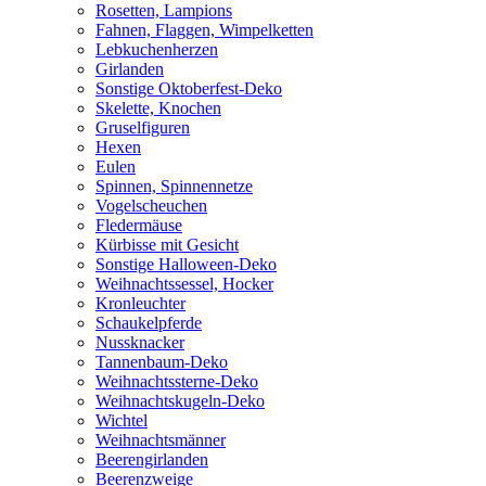
Rosetten, Lampions
Fahnen, Flaggen, Wimpelketten
Lebkuchenherzen
Girlanden
Sonstige Oktoberfest-Deko
Skelette, Knochen
Gruselfiguren
Hexen
Eulen
Spinnen, Spinnennetze
Vogelscheuchen
Fledermäuse
Kürbisse mit Gesicht
Sonstige Halloween-Deko
Weihnachtssessel, Hocker
Kronleuchter
Schaukelpferde
Nussknacker
Tannenbaum-Deko
Weihnachtssterne-Deko
Weihnachtskugeln-Deko
Wichtel
Weihnachtsmänner
Beerengirlanden
Beerenzweige