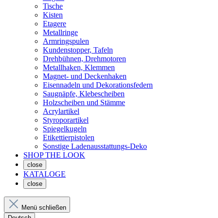
Tische
Kisten
Etagere
Metallringe
Armringspulen
Kundenstopper, Tafeln
Drehbühnen, Drehmotoren
Metallhaken, Klemmen
Magnet- und Deckenhaken
Eisennadeln und Dekorationsfedern
Saugnäpfe, Klebescheiben
Holzscheiben und Stämme
Acrylartikel
Styroporartikel
Spiegelkugeln
Etikettierpistolen
Sonstige Ladenausstattungs-Deko
SHOP THE LOOK
close
KATALOGE
close
Menü schließen
Deutsch