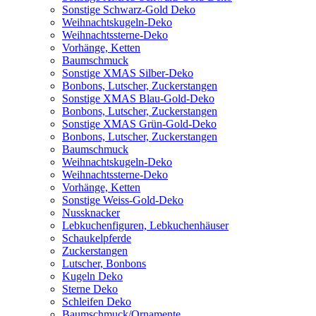
Sonstige Schwarz-Gold Deko
Weihnachtskugeln-Deko
Weihnachtssterne-Deko
Vorhänge, Ketten
Baumschmuck
Sonstige XMAS Silber-Deko
Bonbons, Lutscher, Zuckerstangen
Sonstige XMAS Blau-Gold-Deko
Bonbons, Lutscher, Zuckerstangen
Sonstige XMAS Grün-Gold-Deko
Bonbons, Lutscher, Zuckerstangen
Baumschmuck
Weihnachtskugeln-Deko
Weihnachtssterne-Deko
Vorhänge, Ketten
Sonstige Weiss-Gold-Deko
Nussknacker
Lebkuchenfiguren, Lebkuchenhäuser
Schaukelpferde
Zuckerstangen
Lutscher, Bonbons
Kugeln Deko
Sterne Deko
Schleifen Deko
Baumschmuck/Ornamente