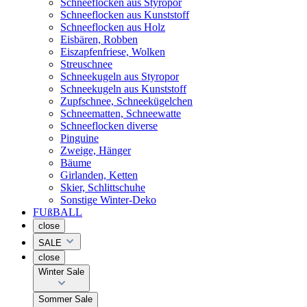
Schneeflocken aus Styropor
Schneeflocken aus Kunststoff
Schneeflocken aus Holz
Eisbären, Robben
Eiszapfenfriese, Wolken
Streuschnee
Schneekugeln aus Styropor
Schneekugeln aus Kunststoff
Zupfschnee, Schneekügelchen
Schneematten, Schneewatte
Schneeflocken diverse
Pinguine
Zweige, Hänger
Bäume
Girlanden, Ketten
Skier, Schlittschuhe
Sonstige Winter-Deko
FUßBALL
close
SALE
close
Winter Sale
Sommer Sale