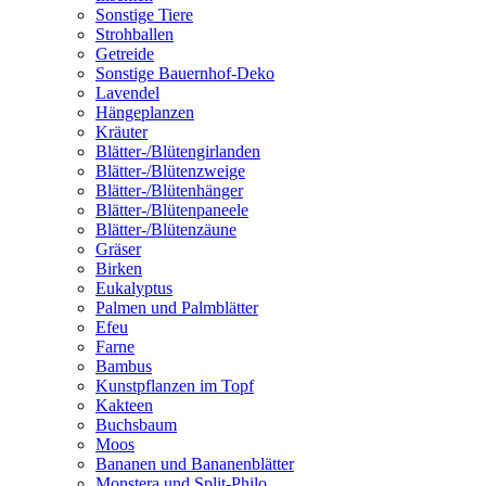
Sonstige Tiere
Strohballen
Getreide
Sonstige Bauernhof-Deko
Lavendel
Hängeplanzen
Kräuter
Blätter-/Blütengirlanden
Blätter-/Blütenzweige
Blätter-/Blütenhänger
Blätter-/Blütenpaneele
Blätter-/Blütenzäune
Gräser
Birken
Eukalyptus
Palmen und Palmblätter
Efeu
Farne
Bambus
Kunstpflanzen im Topf
Kakteen
Buchsbaum
Moos
Bananen und Bananenblätter
Monstera und Split-Philo