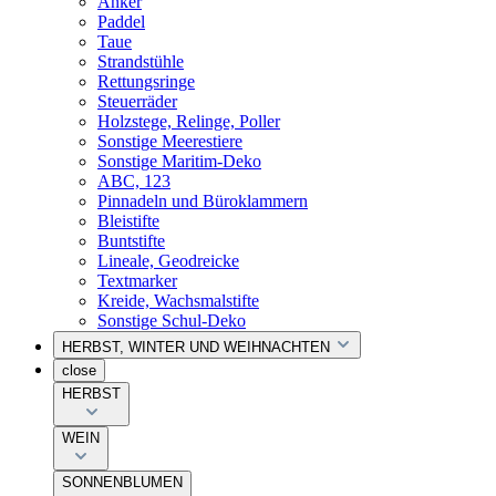
Anker
Paddel
Taue
Strandstühle
Rettungsringe
Steuerräder
Holzstege, Relinge, Poller
Sonstige Meerestiere
Sonstige Maritim-Deko
ABC, 123
Pinnadeln und Büroklammern
Bleistifte
Buntstifte
Lineale, Geodreicke
Textmarker
Kreide, Wachsmalstifte
Sonstige Schul-Deko
HERBST, WINTER UND WEIHNACHTEN
close
HERBST
WEIN
SONNENBLUMEN