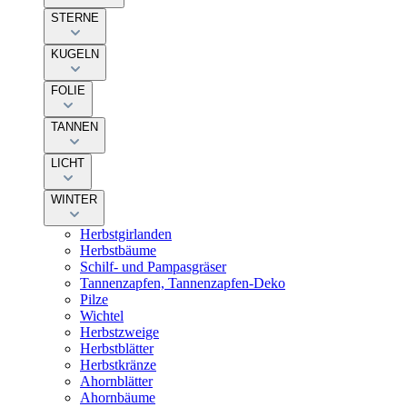
STERNE
KUGELN
FOLIE
TANNEN
LICHT
WINTER
Herbstgirlanden
Herbstbäume
Schilf- und Pampasgräser
Tannenzapfen, Tannenzapfen-Deko
Pilze
Wichtel
Herbstzweige
Herbstblätter
Herbstkränze
Ahornblätter
Ahornbäume