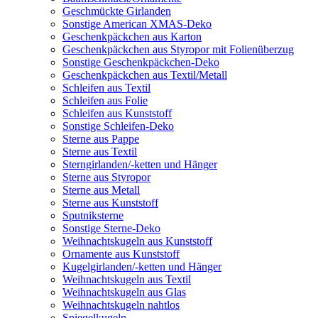
Geschmückte Girlanden
Sonstige American XMAS-Deko
Geschenkpäckchen aus Karton
Geschenkpäckchen aus Styropor mit Folienüberzug
Sonstige Geschenkpäckchen-Deko
Geschenkpäckchen aus Textil/Metall
Schleifen aus Textil
Schleifen aus Folie
Schleifen aus Kunststoff
Sonstige Schleifen-Deko
Sterne aus Pappe
Sterne aus Textil
Sterngirlanden/-ketten und Hänger
Sterne aus Styropor
Sterne aus Metall
Sterne aus Kunststoff
Sputniksterne
Sonstige Sterne-Deko
Weihnachtskugeln aus Kunststoff
Ornamente aus Kunststoff
Kugelgirlanden/-ketten und Hänger
Weihnachtskugeln aus Textil
Weihnachtskugeln aus Glas
Weihnachtskugeln nahtlos
Spiegelkugeln