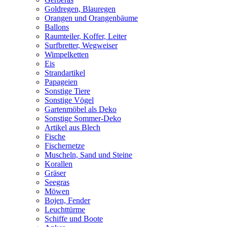
Goldregen, Blauregen
Orangen und Orangenbäume
Ballons
Raumteiler, Koffer, Leiter
Surfbretter, Wegweiser
Wimpelketten
Eis
Strandartikel
Papageien
Sonstige Tiere
Sonstige Vögel
Gartenmöbel als Deko
Sonstige Sommer-Deko
Artikel aus Blech
Fische
Fischernetze
Muscheln, Sand und Steine
Korallen
Gräser
Seegras
Möwen
Bojen, Fender
Leuchttürme
Schiffe und Boote