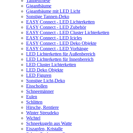
Tannenfriese
Gigantbäume
Gigantbäume mit LED Licht
Sonstige Tannen-Deko
EASY Connect - LED Lichterketten
EASY Connect - LED Zubehör
EASY Connect - LED Cluster Lichterketten
EASY Connect - LED Icicles
EASY Connect - LED Deko Objekte
EASY Connect - LED Vorhänge
LED Lichterketten für Außenbereich
LED Lichterketten für Innenbereich
LED Cluster Lichterketten
LED Deko Objekte
LED Figuren
Sonstige Licht-Deko
Eisschollen
Schneemänner
Eulen
Schlitten
Hirsche, Rentiere
Winter Streudeko
Wichtel
Schneekugeln aus Watte
Eiszapfen, Kristalle