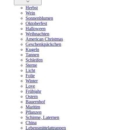
Herbst
Wein
Sonnenblumen
Oktoberfest
Halloween
Weihnachten
American Christmas
Geschenkpäckchen
Kugeln
Tannen
Schleifen
Sterne
Licht
Folie
Winter
Love
Frühjahr
Ostern
Bauernhof
Maritim
Pflanzen
Schirme, Laternen
China
Lebensmittelattrappen