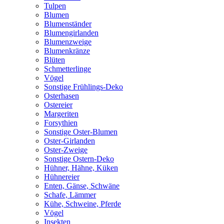
Tulpen
Blumen
Blumenständer
Blumengirlanden
Blumenzweige
Blumenkränze
Blüten
Schmetterlinge
Vögel
Sonstige Frühlings-Deko
Osterhasen
Ostereier
Margeriten
Forsythien
Sonstige Oster-Blumen
Oster-Girlanden
Oster-Zweige
Sonstige Ostern-Deko
Hühner, Hähne, Küken
Hühnereier
Enten, Gänse, Schwäne
Schafe, Lämmer
Kühe, Schweine, Pferde
Vögel
Insekten