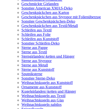
Geschmückte Girlanden
Sonstige American XMAS-Deko
Geschenkpäckchen aus Karton
Geschenkpäckchen aus Styropor mit Folienüberzug
Sonstige Geschenkpäckchen-Deko
Geschenkpäckchen aus Textil/Metall
Schleifen aus Textil
Schleifen aus Folie
Schleifen aus Kunststoff
Sonstige Schleifen-Deko
Sterne aus Pappe
Sterne aus Textil
Sterngirlanden/-ketten und Hänger
Sterne aus Styropor
Sterne aus Metall
Sterne aus Kunststoff
Sputniksterne
Sonstige Sterne-Deko
Weihnachtskugeln aus Kunststoff
Ornamente aus Kunststoff
Kugelgirlanden/-ketten und Hänger
Weihnachtskugeln aus Textil
Weihnachtskugeln aus Glas
Weihnachtskugeln nahtlos
Spiegelkugeln