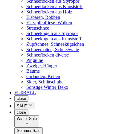
Schneeflocken aus Styropor
Schneeflocken aus Kunststoff
Schneeflocken aus Holz
Eisbären, Robben
Eiszapfenfriese, Wolken
Streuschnee
Schneekugeln aus Styropor
Schneekugeln aus Kunststoff
Zupfschnee, Schneekügelchen
Schneematten, Schneewatte
Schneeflocken diverse
Pinguine
Zweige, Hänger
Bäume
Girlanden, Ketten
Skier, Schlittschuhe
Sonstige Winter-Deko
FUßBALL
close
SALE
close
Winter Sale
Sommer Sale