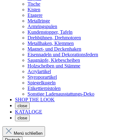
Tische
Kisten
Etagere
Metallringe
Armringspulen
Kundenstopper, Tafeln
Drehbühnen, Drehmotoren
Metallhaken, Klemmen
Magnet- und Deckenhaken
Eisennadeln und Dekorationsfedern
Saugnäpfe, Klebescheiben
Holzscheiben und Stämme
Acrylartikel
Styroporartikel
Spiegelkugeln
Etikettierpistolen
Sonstige Ladenausstattungs-Deko
SHOP THE LOOK
close
KATALOGE
close
Menü schließen
Deutsch