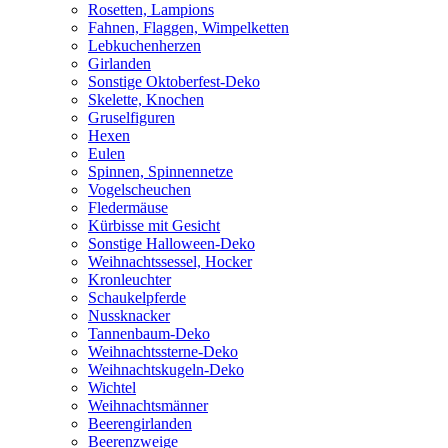
Rosetten, Lampions
Fahnen, Flaggen, Wimpelketten
Lebkuchenherzen
Girlanden
Sonstige Oktoberfest-Deko
Skelette, Knochen
Gruselfiguren
Hexen
Eulen
Spinnen, Spinnennetze
Vogelscheuchen
Fledermäuse
Kürbisse mit Gesicht
Sonstige Halloween-Deko
Weihnachtssessel, Hocker
Kronleuchter
Schaukelpferde
Nussknacker
Tannenbaum-Deko
Weihnachtssterne-Deko
Weihnachtskugeln-Deko
Wichtel
Weihnachtsmänner
Beerengirlanden
Beerenzweige