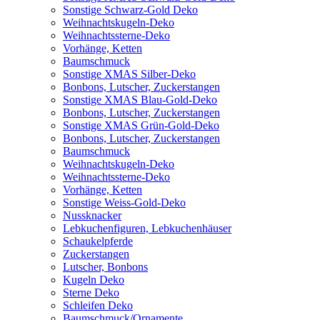
Sonstige Schwarz-Gold Deko
Weihnachtskugeln-Deko
Weihnachtssterne-Deko
Vorhänge, Ketten
Baumschmuck
Sonstige XMAS Silber-Deko
Bonbons, Lutscher, Zuckerstangen
Sonstige XMAS Blau-Gold-Deko
Bonbons, Lutscher, Zuckerstangen
Sonstige XMAS Grün-Gold-Deko
Bonbons, Lutscher, Zuckerstangen
Baumschmuck
Weihnachtskugeln-Deko
Weihnachtssterne-Deko
Vorhänge, Ketten
Sonstige Weiss-Gold-Deko
Nussknacker
Lebkuchenfiguren, Lebkuchenhäuser
Schaukelpferde
Zuckerstangen
Lutscher, Bonbons
Kugeln Deko
Sterne Deko
Schleifen Deko
Baumschmuck/Ornamente