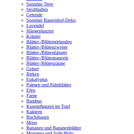
Sonstige Tiere
Strohballen
Getreide
Sonstige Bauernhof-Deko
Lavendel
Hängeplanzen
Kräuter
Blätter-/Blütengirlanden
Blätter-/Blütenzweige
Blätter-/Blütenhänger
Blätter-/Blütenpaneele
Blätter-/Blütenzäune
Gräser
Birken
Eukalyptus
Palmen und Palmblätter
Efeu
Farne
Bambus
Kunstpflanzen im Topf
Kakteen
Buchsbaum
Moos
Bananen und Bananenblätter
Monstera und Split-Philo