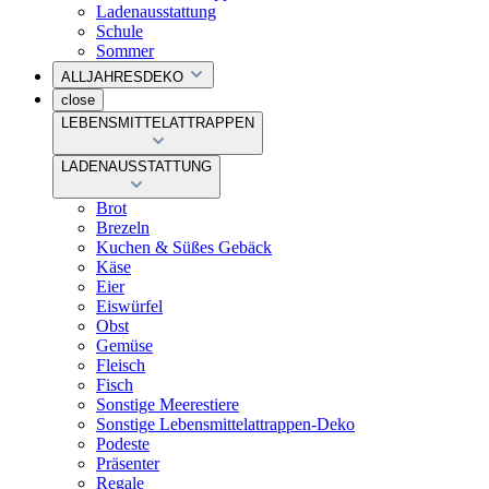
Ladenausstattung
Schule
Sommer
ALLJAHRESDEKO
close
LEBENSMITTELATTRAPPEN
LADENAUSSTATTUNG
Brot
Brezeln
Kuchen & Süßes Gebäck
Käse
Eier
Eiswürfel
Obst
Gemüse
Fleisch
Fisch
Sonstige Meerestiere
Sonstige Lebensmittelattrappen-Deko
Podeste
Präsenter
Regale