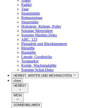
Anker
Paddel
Taue
Strandstühle
Rettungsringe
Steuerräder
Holzstege, Relinge, Poller
Sonstige Meerestiere
Sonstige Maritim-Deko
ABC, 123
Pinnadeln und Büroklammern
Bleistifte
Buntstifte
Lineale, Geodreicke
Textmarker
Kreide, Wachsmalstifte
Sonstige Schul-Deko
HERBST, WINTER UND WEIHNACHTEN
close
HERBST
WEIN
SONNENBLUMEN