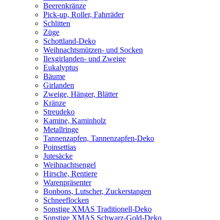
Beerenkränze
Pick-up, Roller, Fahrräder
Schlitten
Züge
Schottland-Deko
Weihnachtsmützen- und Socken
Ilexgirlanden- und Zweige
Eukalyptus
Bäume
Girlanden
Zweige, Hänger, Blätter
Kränze
Streudeko
Kamine, Kaminholz
Metallringe
Tannenzapfen, Tannenzapfen-Deko
Poinsettias
Jutesäcke
Weihnachtsengel
Hirsche, Rentiere
Warenpräsenter
Bonbons, Lutscher, Zuckerstangen
Schneeflocken
Sonstige XMAS Traditionell-Deko
Sonstige XMAS Schwarz-Gold-Deko