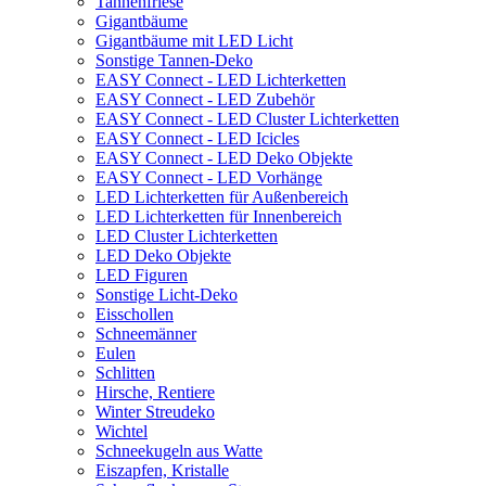
Tannenfriese
Gigantbäume
Gigantbäume mit LED Licht
Sonstige Tannen-Deko
EASY Connect - LED Lichterketten
EASY Connect - LED Zubehör
EASY Connect - LED Cluster Lichterketten
EASY Connect - LED Icicles
EASY Connect - LED Deko Objekte
EASY Connect - LED Vorhänge
LED Lichterketten für Außenbereich
LED Lichterketten für Innenbereich
LED Cluster Lichterketten
LED Deko Objekte
LED Figuren
Sonstige Licht-Deko
Eisschollen
Schneemänner
Eulen
Schlitten
Hirsche, Rentiere
Winter Streudeko
Wichtel
Schneekugeln aus Watte
Eiszapfen, Kristalle