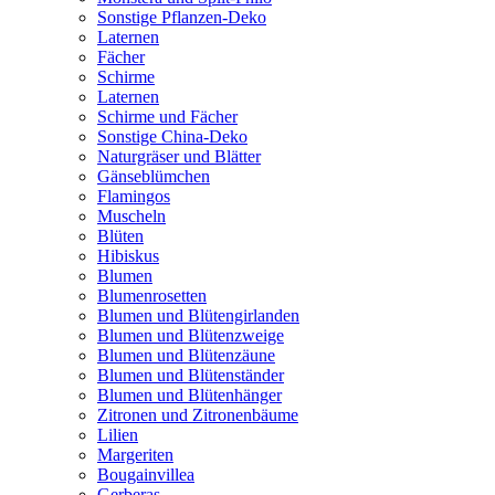
Sonstige Pflanzen-Deko
Laternen
Fächer
Schirme
Laternen
Schirme und Fächer
Sonstige China-Deko
Naturgräser und Blätter
Gänseblümchen
Flamingos
Muscheln
Blüten
Hibiskus
Blumen
Blumenrosetten
Blumen und Blütengirlanden
Blumen und Blütenzweige
Blumen und Blütenzäune
Blumen und Blütenständer
Blumen und Blütenhänger
Zitronen und Zitronenbäume
Lilien
Margeriten
Bougainvillea
Gerberas