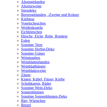
Ahorngirlanden
Ahornzweige
Streudeko
Beerengirlanden, -Zweige und Kränze
Kürbisse
Vogelscheuchen
Weidenkugeln
Eichhörnchen
Hirsche, Elche, Rehe, Rentiere
Eulen
Sonstige Tiere
Sonstige Herbst-Deko
Sonstige Gräser
Weintrauben
Weinblattgirlanden
Weinblatthänger
Weinblattzweige
Zäune
Kisten, Kübel, Fässer, Körbe
Schubkarren, Räder
Sonstige Wein-Deko
Sonnenblumen
Sonstige Sonnenblumen-Deko
Bier, Würstchen
Brezel