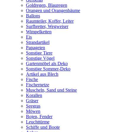
Goldregen, Blauregen
Orangen und Orangenbäume
Ballons
Raumteiler, Koffer, Leiter
Surfbretter, Wegweiser
Wimpelketten
Eis
Strandartikel
Papageien
Sonstige Tiere
Sonstige Vögel
Gartenmöbel als Deko
Sonstige Sommer-Deko
Artikel aus Blech
Fische
Fischernetze
Muscheln, Sand und Steine
Korallen
Gräser
Seegras
Möwen
Bojen, Fender
Leuchttürme
Schiffe und Boote