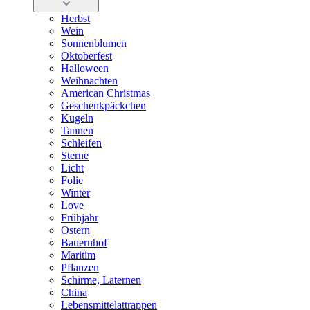
Herbst
Wein
Sonnenblumen
Oktoberfest
Halloween
Weihnachten
American Christmas
Geschenkpäckchen
Kugeln
Tannen
Schleifen
Sterne
Licht
Folie
Winter
Love
Frühjahr
Ostern
Bauernhof
Maritim
Pflanzen
Schirme, Laternen
China
Lebensmittelattrappen