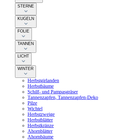
STERNE
KUGELN
FOLIE
TANNEN
LICHT
WINTER
Herbstgirlanden
Herbstbäume
Schilf- und Pampasgräser
Tannenzapfen, Tannenzapfen-Deko
Pilze
Wichtel
Herbstzweige
Herbstblätter
Herbstkränze
Ahornblätter
Ahornbäume