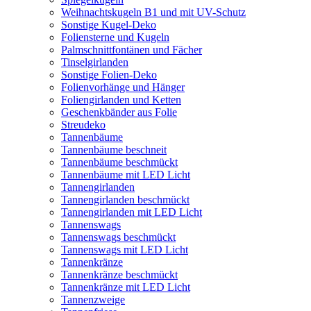
Weihnachtskugeln B1 und mit UV-Schutz
Sonstige Kugel-Deko
Foliensterne und Kugeln
Palmschnittfontänen und Fächer
Tinselgirlanden
Sonstige Folien-Deko
Folienvorhänge und Hänger
Foliengirlanden und Ketten
Geschenkbänder aus Folie
Streudeko
Tannenbäume
Tannenbäume beschneit
Tannenbäume beschmückt
Tannenbäume mit LED Licht
Tannengirlanden
Tannengirlanden beschmückt
Tannengirlanden mit LED Licht
Tannenswags
Tannenswags beschmückt
Tannenswags mit LED Licht
Tannenkränze
Tannenkränze beschmückt
Tannenkränze mit LED Licht
Tannenzweige