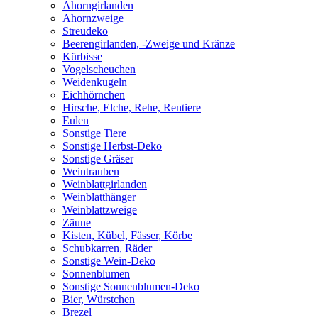
Ahorngirlanden
Ahornzweige
Streudeko
Beerengirlanden, -Zweige und Kränze
Kürbisse
Vogelscheuchen
Weidenkugeln
Eichhörnchen
Hirsche, Elche, Rehe, Rentiere
Eulen
Sonstige Tiere
Sonstige Herbst-Deko
Sonstige Gräser
Weintrauben
Weinblattgirlanden
Weinblatthänger
Weinblattzweige
Zäune
Kisten, Kübel, Fässer, Körbe
Schubkarren, Räder
Sonstige Wein-Deko
Sonnenblumen
Sonstige Sonnenblumen-Deko
Bier, Würstchen
Brezel