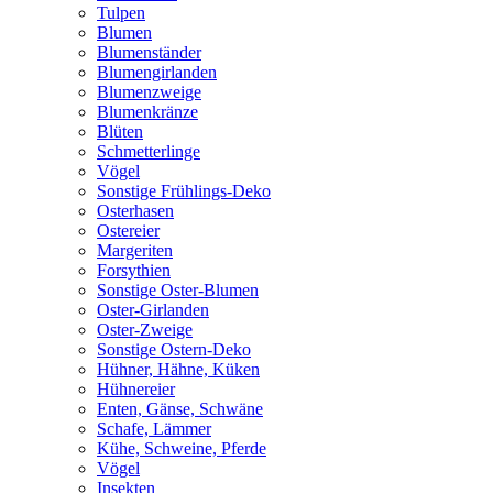
Tulpen
Blumen
Blumenständer
Blumengirlanden
Blumenzweige
Blumenkränze
Blüten
Schmetterlinge
Vögel
Sonstige Frühlings-Deko
Osterhasen
Ostereier
Margeriten
Forsythien
Sonstige Oster-Blumen
Oster-Girlanden
Oster-Zweige
Sonstige Ostern-Deko
Hühner, Hähne, Küken
Hühnereier
Enten, Gänse, Schwäne
Schafe, Lämmer
Kühe, Schweine, Pferde
Vögel
Insekten