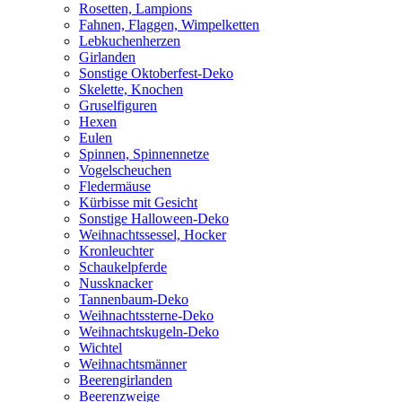
Rosetten, Lampions
Fahnen, Flaggen, Wimpelketten
Lebkuchenherzen
Girlanden
Sonstige Oktoberfest-Deko
Skelette, Knochen
Gruselfiguren
Hexen
Eulen
Spinnen, Spinnennetze
Vogelscheuchen
Fledermäuse
Kürbisse mit Gesicht
Sonstige Halloween-Deko
Weihnachtssessel, Hocker
Kronleuchter
Schaukelpferde
Nussknacker
Tannenbaum-Deko
Weihnachtssterne-Deko
Weihnachtskugeln-Deko
Wichtel
Weihnachtsmänner
Beerengirlanden
Beerenzweige