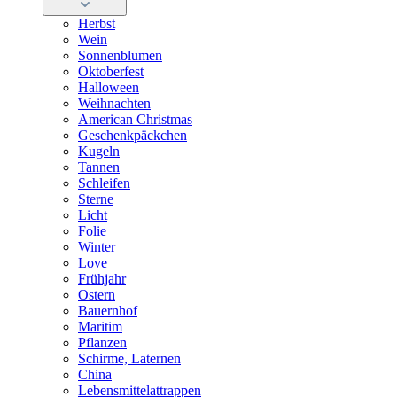
Herbst
Wein
Sonnenblumen
Oktoberfest
Halloween
Weihnachten
American Christmas
Geschenkpäckchen
Kugeln
Tannen
Schleifen
Sterne
Licht
Folie
Winter
Love
Frühjahr
Ostern
Bauernhof
Maritim
Pflanzen
Schirme, Laternen
China
Lebensmittelattrappen