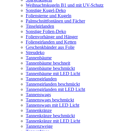
Weihnachtskugeln B1 und mit UV-Schutz
Sonstige Kugel-Deko
Foliensterne und Kugeln
Palmschnittfontänen und Fächer
Tinselgirlanden
Sonstige Folien-Deko
Folienvorhänge und Hänger
Foliengirlanden und Ketten
Geschenkbänder aus Folie
Streudeko
Tannenbäume
Tannenbäume beschneit
Tannenbäume beschmückt
Tannenbäume mit LED Licht
Tannengirlanden
Tannengirlanden beschmückt
Tannengirlanden mit LED Licht
Tannenswags
Tannenswags beschmückt
Tannenswags mit LED Licht
Tannenkränze
Tannenkränze beschmückt
Tannenkränze mit LED Licht
Tannenzweige