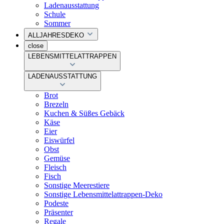
Ladenausstattung
Schule
Sommer
ALLJAHRESDEKO
close
LEBENSMITTELATTRAPPEN
LADENAUSSTATTUNG
Brot
Brezeln
Kuchen & Süßes Gebäck
Käse
Eier
Eiswürfel
Obst
Gemüse
Fleisch
Fisch
Sonstige Meerestiere
Sonstige Lebensmittelattrappen-Deko
Podeste
Präsenter
Regale