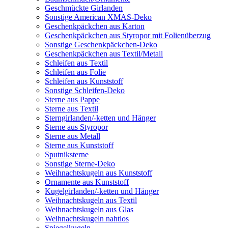
Geschmückte Girlanden
Sonstige American XMAS-Deko
Geschenkpäckchen aus Karton
Geschenkpäckchen aus Styropor mit Folienüberzug
Sonstige Geschenkpäckchen-Deko
Geschenkpäckchen aus Textil/Metall
Schleifen aus Textil
Schleifen aus Folie
Schleifen aus Kunststoff
Sonstige Schleifen-Deko
Sterne aus Pappe
Sterne aus Textil
Sterngirlanden/-ketten und Hänger
Sterne aus Styropor
Sterne aus Metall
Sterne aus Kunststoff
Sputniksterne
Sonstige Sterne-Deko
Weihnachtskugeln aus Kunststoff
Ornamente aus Kunststoff
Kugelgirlanden/-ketten und Hänger
Weihnachtskugeln aus Textil
Weihnachtskugeln aus Glas
Weihnachtskugeln nahtlos
Spiegelkugeln