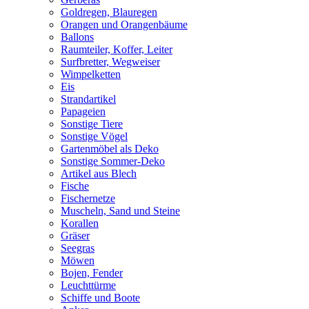
Goldregen, Blauregen
Orangen und Orangenbäume
Ballons
Raumteiler, Koffer, Leiter
Surfbretter, Wegweiser
Wimpelketten
Eis
Strandartikel
Papageien
Sonstige Tiere
Sonstige Vögel
Gartenmöbel als Deko
Sonstige Sommer-Deko
Artikel aus Blech
Fische
Fischernetze
Muscheln, Sand und Steine
Korallen
Gräser
Seegras
Möwen
Bojen, Fender
Leuchttürme
Schiffe und Boote