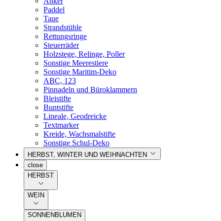
Anker
Paddel
Taue
Strandstühle
Rettungsringe
Steuerräder
Holzstege, Relinge, Poller
Sonstige Meerestiere
Sonstige Maritim-Deko
ABC, 123
Pinnadeln und Büroklammern
Bleistifte
Buntstifte
Lineale, Geodreicke
Textmarker
Kreide, Wachsmalstifte
Sonstige Schul-Deko
HERBST, WINTER UND WEIHNACHTEN
close
HERBST
WEIN
SONNENBLUMEN