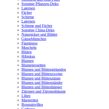
Sonstige Pflanzen-Deko
Laternen
Fächer
Schirme
Laternen
Schirme und Fächer
Sonstige China-Deko
Naturgräser und Blätter
Gänseblümchen
Flamingos
Muscheln
Blüten
Hibiskus
Blumen
Blumenrosetten
Blumen und Blütengirlanden
Blumen und Blütenzweige
Blumen und Blütenzäune
Blumen und Blütenständer
Blumen und Blütenhänger
Zitronen und Zitronenbäume
Lilien
Margeriten
Bougainvillea
Gerberas