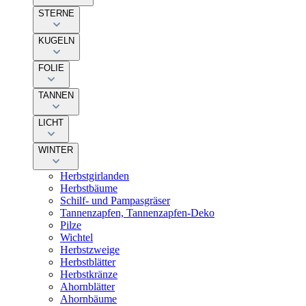
STERNE
KUGELN
FOLIE
TANNEN
LICHT
WINTER
Herbstgirlanden
Herbstbäume
Schilf- und Pampasgräser
Tannenzapfen, Tannenzapfen-Deko
Pilze
Wichtel
Herbstzweige
Herbstblätter
Herbstkränze
Ahornblätter
Ahornbäume