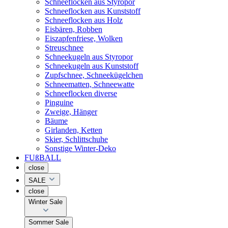
Schneeflocken aus Styropor
Schneeflocken aus Kunststoff
Schneeflocken aus Holz
Eisbären, Robben
Eiszapfenfriese, Wolken
Streuschnee
Schneekugeln aus Styropor
Schneekugeln aus Kunststoff
Zupfschnee, Schneekügelchen
Schneematten, Schneewatte
Schneeflocken diverse
Pinguine
Zweige, Hänger
Bäume
Girlanden, Ketten
Skier, Schlittschuhe
Sonstige Winter-Deko
FUßBALL
close
SALE
close
Winter Sale
Sommer Sale