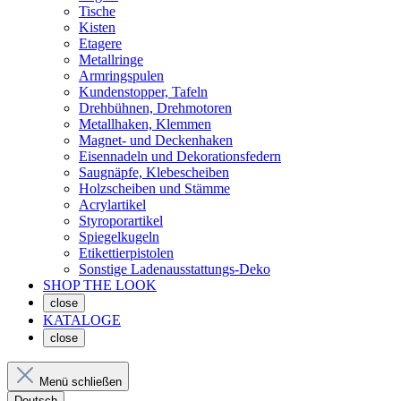
Tische
Kisten
Etagere
Metallringe
Armringspulen
Kundenstopper, Tafeln
Drehbühnen, Drehmotoren
Metallhaken, Klemmen
Magnet- und Deckenhaken
Eisennadeln und Dekorationsfedern
Saugnäpfe, Klebescheiben
Holzscheiben und Stämme
Acrylartikel
Styroporartikel
Spiegelkugeln
Etikettierpistolen
Sonstige Ladenausstattungs-Deko
SHOP THE LOOK
close
KATALOGE
close
Menü schließen
Deutsch