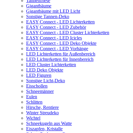
Tannenfriese
Gigantbäume
Gigantbäume mit LED Licht
Sonstige Tannen-Deko
EASY Connect - LED Lichterketten
EASY Connect - LED Zubehör
EASY Connect - LED Cluster Lichterketten
EASY Connect - LED Icicles
EASY Connect - LED Deko Objekte
EASY Connect - LED Vorhänge
LED Lichterketten für Außenbereich
LED Lichterketten für Innenbereich
LED Cluster Lichterketten
LED Deko Objekte
LED Figuren
Sonstige Licht-Deko
Eisschollen
Schneemänner
Eulen
Schlitten
Hirsche, Rentiere
Winter Streudeko
Wichtel
Schneekugeln aus Watte
Eiszapfen, Kristalle