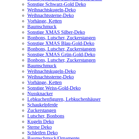
Sonstige Schwarz-Gold Deko
Weihnachtskugeln-Deko
Weihnachtssterne-Deko
Vorhänge, Ketten
Baumschmuck
Sonstige XMAS Silber-Deko
Bonbons, Lutscher, Zuckerstangen
Sonstige XMAS Blau-Gold-Deko
Bonbons, Lutscher, Zuckerstangen
Sonstige XMAS Grün-Gold-Deko
Bonbons, Lutscher, Zuckerstangen
Baumschmuck
Weihnachtskugeln-Deko
Weihnachtssterne-Deko
Vorhänge, Ketten
Sonstige Weiss-Gold-Deko
Nussknacker
Lebkuchenfiguren, Lebkuchenhäuser
Schaukelpferde
Zuckerstangen
Lutscher, Bonbons
Kugeln Deko
Sterne Deko
Schleifen Deko
Baumschmuck/Ornamente