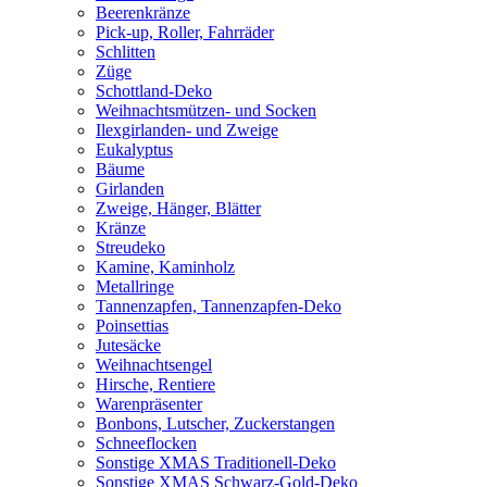
Beerenkränze
Pick-up, Roller, Fahrräder
Schlitten
Züge
Schottland-Deko
Weihnachtsmützen- und Socken
Ilexgirlanden- und Zweige
Eukalyptus
Bäume
Girlanden
Zweige, Hänger, Blätter
Kränze
Streudeko
Kamine, Kaminholz
Metallringe
Tannenzapfen, Tannenzapfen-Deko
Poinsettias
Jutesäcke
Weihnachtsengel
Hirsche, Rentiere
Warenpräsenter
Bonbons, Lutscher, Zuckerstangen
Schneeflocken
Sonstige XMAS Traditionell-Deko
Sonstige XMAS Schwarz-Gold-Deko