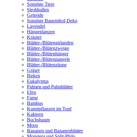
Sonstige Tiere
Strohballen
Getreide
Sonstige Bauernhof-Deko
Lavendel
Hängeplanzen
Kräuter
Blätter-/Blütengirlanden
Blätter-/Blütenzweige
Blätter-/Blütenhänger
Blätter-/Blütenpaneele
Blätter-/Blütenzäune
Gräser
Birken
Eukalyptus
Palmen und Palmblätter
Efeu
Farne
Bambus
Kunstpflanzen im Topf
Kakteen
Buchsbaum
Moos
Bananen und Bananenblätter
Monstera und Split-Philo