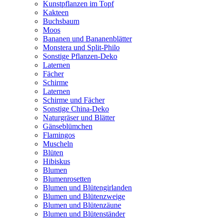
Kunstpflanzen im Topf
Kakteen
Buchsbaum
Moos
Bananen und Bananenblätter
Monstera und Split-Philo
Sonstige Pflanzen-Deko
Laternen
Fächer
Schirme
Laternen
Schirme und Fächer
Sonstige China-Deko
Naturgräser und Blätter
Gänseblümchen
Flamingos
Muscheln
Blüten
Hibiskus
Blumen
Blumenrosetten
Blumen und Blütengirlanden
Blumen und Blütenzweige
Blumen und Blütenzäune
Blumen und Blütenständer