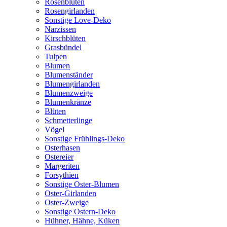
Rosenblüten
Rosengirlanden
Sonstige Love-Deko
Narzissen
Kirschblüten
Grasbündel
Tulpen
Blumen
Blumenständer
Blumengirlanden
Blumenzweige
Blumenkränze
Blüten
Schmetterlinge
Vögel
Sonstige Frühlings-Deko
Osterhasen
Ostereier
Margeriten
Forsythien
Sonstige Oster-Blumen
Oster-Girlanden
Oster-Zweige
Sonstige Ostern-Deko
Hühner, Hähne, Küken