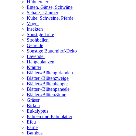
Hühnereier
Enten, Gänse, Schwäne
Schafe, Lämmer
Kühe, Schweine, Pferde
Vögel
Insekten
Sonstige Tiere
Strohballen
Getreide
Sonstige Bauernhof-Deko
Lavendel
Hängeplanzen
Kräuter
Blätter-/Blütengirlanden
Blätter-/Blütenzweige
Blätter-/Blütenhänger
Blätter-/Blütenpaneele
Blätter-/Blütenzäune
Gräser
Birken
Eukalyptus
Palmen und Palmblätter
Efeu
Farne
Bambus