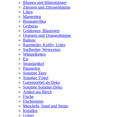
Blumen und Blütenhänger
Zitronen und Zitronenbäume
Lilien
Margeriten
Bougainvillea
Gerberas
Goldregen, Blauregen
Orangen und Orangenbäume
Ballons
Raumteiler, Koffer, Leiter
Surfbretter, Wegweiser
Wimpelketten
Eis
Strandartikel
Papageien
Sonstige Tiere
Sonstige Vögel
Gartenmöbel als Deko
Sonstige Sommer-Deko
Artikel aus Blech
Fische
Fischernetze
Muscheln, Sand und Steine
Korallen
Gräser