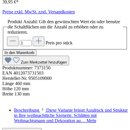
39,95 €*
Preise exkl. MwSt. zzgl. Versandkosten
Produkt Anzahl: Gib den gewünschten Wert ein oder benutze
die Schaltflächen um die Anzahl zu erhöhen oder zu
reduzieren.
Preis pro stück
In den Warenkorb
Zum Merkzettel hinzufügen
Produktnummer:
7373150
EAN
4012073731503
Hersteller-Nr.
9505109000
Länge
460 mm
Höhe
120 mm
Breite
130 mm
Beschreibung
Diese Variante bringt Ausdruck und Struktur
in Ihre weihnachtliche Szenerie. Schlitten mit
Weihnachtsmann und Dekoration au…
Mehr