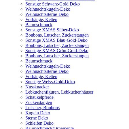
Sonstige Schwarz-Gold Deko
Weihnachtskugeln-Deko
Weihnachtssterne-Deko
Vorhänge, Ketten
Baumschmuck
Sonstige XMAS Silber-Deko
Bonbons, Lutscher, Zuckerstangen
Sonstige XMAS Blau-Gold-Deko
Bonbons, Lutscher, Zuckerstangen
Sonstige XMAS Grün-Gold-Deko
Bonbons, Lutscher, Zuckerstangen
Baumschmuck
Weihnachtskugeln-Deko
Weihnachtssterne-Deko
Vorhänge, Ketten
Sonstige Weiss-Gold-Deko
Nussknacker
Lebkuchenfiguren, Lebkuchenhäuser
Schaukelpferde
Zuckerstangen
Lutscher, Bonbons
Kugeln Deko
Sterne Deko
Schleifen Deko
Baumschmuck/Ornamente