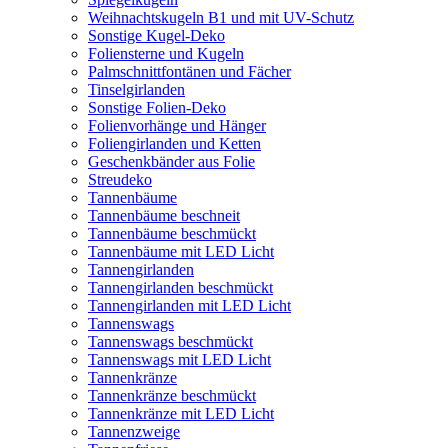
Weihnachtskugeln B1 und mit UV-Schutz
Sonstige Kugel-Deko
Foliensterne und Kugeln
Palmschnittfontänen und Fächer
Tinselgirlanden
Sonstige Folien-Deko
Folienvorhänge und Hänger
Foliengirlanden und Ketten
Geschenkbänder aus Folie
Streudeko
Tannenbäume
Tannenbäume beschneit
Tannenbäume beschmückt
Tannenbäume mit LED Licht
Tannengirlanden
Tannengirlanden beschmückt
Tannengirlanden mit LED Licht
Tannenswags
Tannenswags beschmückt
Tannenswags mit LED Licht
Tannenkränze
Tannenkränze beschmückt
Tannenkränze mit LED Licht
Tannenzweige