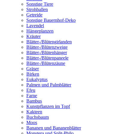
Sonstige Tiere
Strohballen
Getreide
Sonstige Bauernhof-Deko
Lavendel
Hängeplanzen
Kräuter
Blätter-/Blütengirlanden
Blätter-/Blütenzweige
Blätter-/Blütenhänger
Blätter-/Blütenpaneele
Blätter-/Blütenzäune
Gräser
Birken
Eukalyptus
Palmen und Palmblätter
Efeu
Farne
Bambus
Kunstpflanzen im Topf
Kakteen
Buchsbaum
Moos
Bananen und Bananenblätter
Monstera und Split-Philo