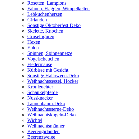
Rosetten, Lampions
Fahnen, Flaggen, Wimpelketten
Lebkuchenherzen
Girlanden
Sonstige Oktoberfest-Deko
Skelette, Knochen
Gruselfiguren
Hexen
Eulen
Spinnen, Spinnennetze
Vogelscheuchen
Fledermäuse
Kürbisse mit Gesicht
Sonstige Halloween-Deko
Weihnachtssessel, Hocker
Kronleuchter
Schaukelpferde
Nussknacker
Tannenbaum-Deko
Weihnachtssterne-Deko
Weihnachtskugeln-Deko
Wichtel
Weihnachtsmänner
Beerengirlanden
Beerenzweige