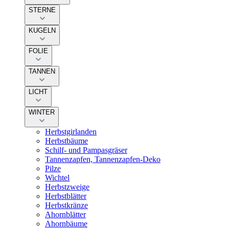
STERNE
KUGELN
FOLIE
TANNEN
LICHT
WINTER
Herbstgirlanden
Herbstbäume
Schilf- und Pampasgräser
Tannenzapfen, Tannenzapfen-Deko
Pilze
Wichtel
Herbstzweige
Herbstblätter
Herbstkränze
Ahornblätter
Ahornbäume