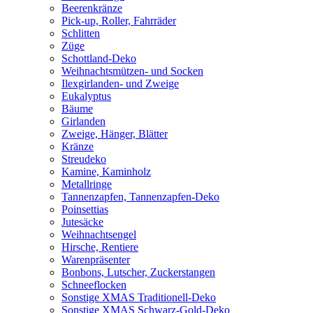
Beerenkränze
Pick-up, Roller, Fahrräder
Schlitten
Züge
Schottland-Deko
Weihnachtsmützen- und Socken
Ilexgirlanden- und Zweige
Eukalyptus
Bäume
Girlanden
Zweige, Hänger, Blätter
Kränze
Streudeko
Kamine, Kaminholz
Metallringe
Tannenzapfen, Tannenzapfen-Deko
Poinsettias
Jutesäcke
Weihnachtsengel
Hirsche, Rentiere
Warenpräsenter
Bonbons, Lutscher, Zuckerstangen
Schneeflocken
Sonstige XMAS Traditionell-Deko
Sonstige XMAS Schwarz-Gold-Deko