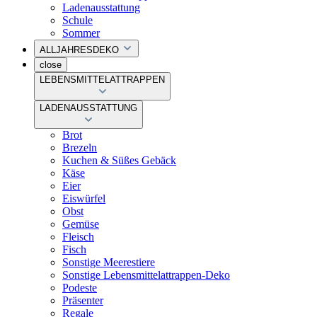
Ladenausstattung
Schule
Sommer
ALLJAHRESDEKO
close
LEBENSMITTELATTRAPPEN
LADENAUSSTATTUNG
Brot
Brezeln
Kuchen & Süßes Gebäck
Käse
Eier
Eiswürfel
Obst
Gemüse
Fleisch
Fisch
Sonstige Meerestiere
Sonstige Lebensmittelattrappen-Deko
Podeste
Präsenter
Regale