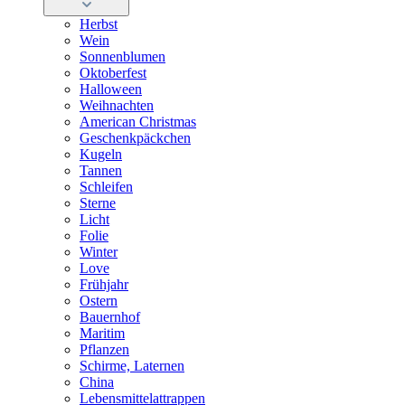
Herbst
Wein
Sonnenblumen
Oktoberfest
Halloween
Weihnachten
American Christmas
Geschenkpäckchen
Kugeln
Tannen
Schleifen
Sterne
Licht
Folie
Winter
Love
Frühjahr
Ostern
Bauernhof
Maritim
Pflanzen
Schirme, Laternen
China
Lebensmittelattrappen