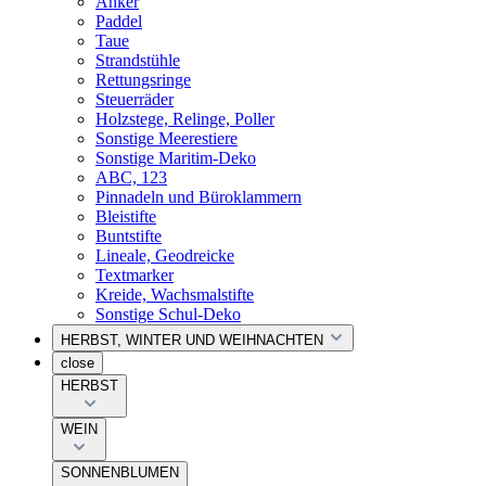
Anker
Paddel
Taue
Strandstühle
Rettungsringe
Steuerräder
Holzstege, Relinge, Poller
Sonstige Meerestiere
Sonstige Maritim-Deko
ABC, 123
Pinnadeln und Büroklammern
Bleistifte
Buntstifte
Lineale, Geodreicke
Textmarker
Kreide, Wachsmalstifte
Sonstige Schul-Deko
HERBST, WINTER UND WEIHNACHTEN
close
HERBST
WEIN
SONNENBLUMEN