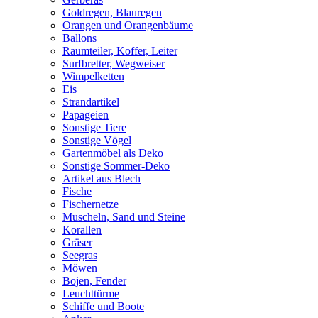
Goldregen, Blauregen
Orangen und Orangenbäume
Ballons
Raumteiler, Koffer, Leiter
Surfbretter, Wegweiser
Wimpelketten
Eis
Strandartikel
Papageien
Sonstige Tiere
Sonstige Vögel
Gartenmöbel als Deko
Sonstige Sommer-Deko
Artikel aus Blech
Fische
Fischernetze
Muscheln, Sand und Steine
Korallen
Gräser
Seegras
Möwen
Bojen, Fender
Leuchttürme
Schiffe und Boote