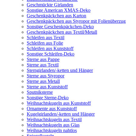
Geschmückte Girlanden
Sonstige American XMAS-Deko
Geschenkpäckchen aus Karton
Geschenkpäckchen aus Styropor mit Folienüberzug
Sonstige Geschenkpäckchen-Deko
Geschenkpäckchen aus Textil/Metall
Schleifen aus Textil
Schleifen aus Folie
Schleifen aus Kunststoff
Sonstige Schleifen-Deko
Sterne aus Pappe
Sterne aus Textil
Sterngirlanden/-ketten und Hänger
Sterne aus Styropor
Sterne aus Metall
Sterne aus Kunststoff
Sputniksterne
Sonstige Sterne-Deko
Weihnachtskugeln aus Kunststoff
Ornamente aus Kunststoff
Kugelgirlanden/-ketten und Hänger
Weihnachtskugeln aus Textil
Weihnachtskugeln aus Glas
Weihnachtskugeln nahtlos
Spiegelkugeln