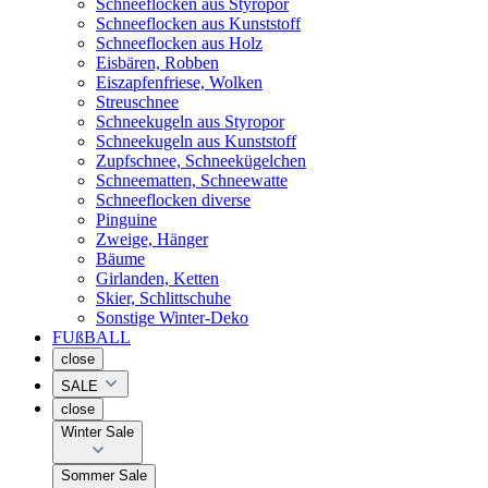
Schneeflocken aus Styropor
Schneeflocken aus Kunststoff
Schneeflocken aus Holz
Eisbären, Robben
Eiszapfenfriese, Wolken
Streuschnee
Schneekugeln aus Styropor
Schneekugeln aus Kunststoff
Zupfschnee, Schneekügelchen
Schneematten, Schneewatte
Schneeflocken diverse
Pinguine
Zweige, Hänger
Bäume
Girlanden, Ketten
Skier, Schlittschuhe
Sonstige Winter-Deko
FUßBALL
close
SALE
close
Winter Sale
Sommer Sale