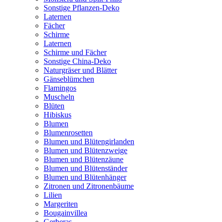
Sonstige Pflanzen-Deko
Laternen
Fächer
Schirme
Laternen
Schirme und Fächer
Sonstige China-Deko
Naturgräser und Blätter
Gänseblümchen
Flamingos
Muscheln
Blüten
Hibiskus
Blumen
Blumenrosetten
Blumen und Blütengirlanden
Blumen und Blütenzweige
Blumen und Blütenzäune
Blumen und Blütenständer
Blumen und Blütenhänger
Zitronen und Zitronenbäume
Lilien
Margeriten
Bougainvillea
Gerberas