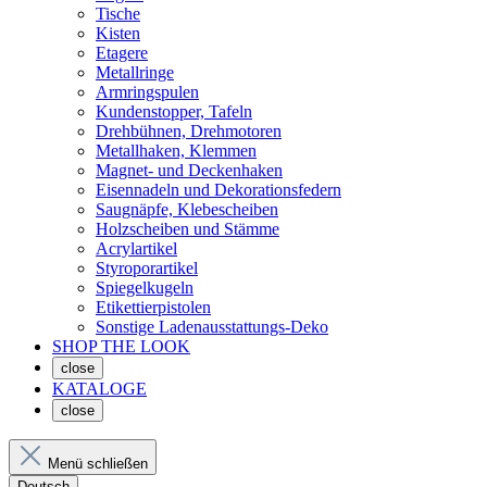
Tische
Kisten
Etagere
Metallringe
Armringspulen
Kundenstopper, Tafeln
Drehbühnen, Drehmotoren
Metallhaken, Klemmen
Magnet- und Deckenhaken
Eisennadeln und Dekorationsfedern
Saugnäpfe, Klebescheiben
Holzscheiben und Stämme
Acrylartikel
Styroporartikel
Spiegelkugeln
Etikettierpistolen
Sonstige Ladenausstattungs-Deko
SHOP THE LOOK
close
KATALOGE
close
Menü schließen
Deutsch