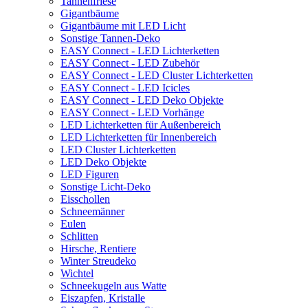
Tannenfriese
Gigantbäume
Gigantbäume mit LED Licht
Sonstige Tannen-Deko
EASY Connect - LED Lichterketten
EASY Connect - LED Zubehör
EASY Connect - LED Cluster Lichterketten
EASY Connect - LED Icicles
EASY Connect - LED Deko Objekte
EASY Connect - LED Vorhänge
LED Lichterketten für Außenbereich
LED Lichterketten für Innenbereich
LED Cluster Lichterketten
LED Deko Objekte
LED Figuren
Sonstige Licht-Deko
Eisschollen
Schneemänner
Eulen
Schlitten
Hirsche, Rentiere
Winter Streudeko
Wichtel
Schneekugeln aus Watte
Eiszapfen, Kristalle