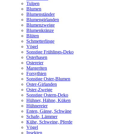
Tulpen
Blumen
Blumenständer
Blumengirlanden
Blumenzweige
Blumenkränze
Blüten
Schmetterlinge
Vögel
Sonstige Frühlings-Deko
Osterhasen
Ostereier
Margeriten
Forsythien
Sonstige Oster-Blumen
Oster-Girlanden
Oster-Zweige
Sonstige Ostern-Deko
Hühner, Hähne, Küken
Hühnereier
Enten, Gänse, Schwäne
Schafe, Lämmer
Kühe, Schweine, Pferde
Vögel
Insekten