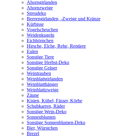
Ahorngirlanden
Ahornzweige
Streudeko
Beerengirlanden, -Zweige und Kränze
Kürbisse
Vogelscheuchen
Weidenkugeln
Eichhörnchen
Hirsche, Elche, Rehe, Rentiere
Eulen
Sonstige Tiere
Sonstige Herbst-Deko
Sonstige Gräser
Weintrauben
Weinblattgirlanden
Weinblatthänger
Weinblattzweige
Zäune
Kisten, Kübel, Fässer, Körbe
Schubkarren, Räder
Sonstige Wein-Deko
Sonnenblumen
Sonstige Sonnenblumen-Deko
Bier, Würstchen
Brezel