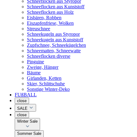
Schneeflocken aus Styropor
Schneeflocken aus Kunststoff
Schneeflocken aus Holz
Eisbären, Robben
Eiszapfenfriese, Wolken
Streuschnee
Schneekugeln aus Styropor
Schneekugeln aus Kunststoff
Zupfschnee, Schneekügelchen
Schneematten, Schneewatte
Schneeflocken diverse
Pinguine
Zweige, Hänger
Bäume
Girlanden, Ketten
Skier, Schlittschuhe
Sonstige Winter-Deko
FUßBALL
close
SALE
close
Winter Sale
Sommer Sale