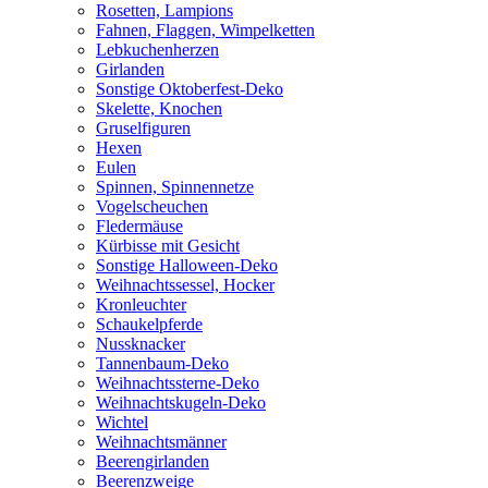
Rosetten, Lampions
Fahnen, Flaggen, Wimpelketten
Lebkuchenherzen
Girlanden
Sonstige Oktoberfest-Deko
Skelette, Knochen
Gruselfiguren
Hexen
Eulen
Spinnen, Spinnennetze
Vogelscheuchen
Fledermäuse
Kürbisse mit Gesicht
Sonstige Halloween-Deko
Weihnachtssessel, Hocker
Kronleuchter
Schaukelpferde
Nussknacker
Tannenbaum-Deko
Weihnachtssterne-Deko
Weihnachtskugeln-Deko
Wichtel
Weihnachtsmänner
Beerengirlanden
Beerenzweige