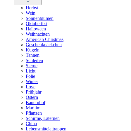
Herbst
Wein
Sonnenblumen
Oktoberfest
Halloween
Weihnachten
American Christmas
Geschenkpäckchen
Kugeln
Tannen
Schleifen
Sterne
Licht
Folie
Winter
Love
Frühjahr
Ostern
Bauernhof
Maritim
Pflanzen
Schirme, Laternen
China
Lebensmittelattrappen