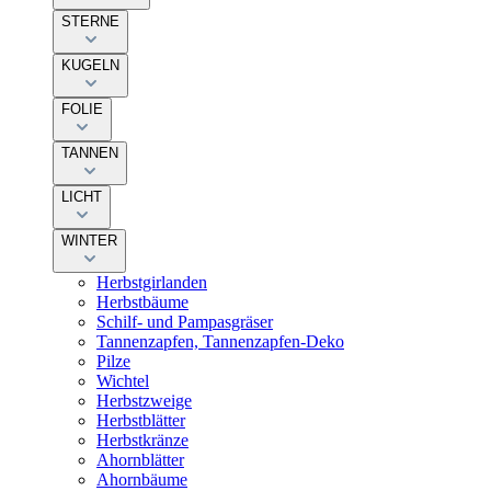
STERNE
KUGELN
FOLIE
TANNEN
LICHT
WINTER
Herbstgirlanden
Herbstbäume
Schilf- und Pampasgräser
Tannenzapfen, Tannenzapfen-Deko
Pilze
Wichtel
Herbstzweige
Herbstblätter
Herbstkränze
Ahornblätter
Ahornbäume