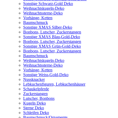
Sonstige Schwarz-Gold Deko
Weihnachtskugeln-Deko
Weihnachtssterne-Deko
Vorhänge, Ketten
Baumschmuck
Sonstige XMAS Silber-Deko
Bonbons, Lutscher, Zuckerstangen
Sonstige XMAS Blau-Gold-Deko
Bonbons, Lutscher, Zuckerstangen
Sonstige XMAS Grün-Gold-Deko
Bonbons, Lutscher, Zuckerstangen
Baumschmuck
Weihnachtskugeln-Deko
Weihnachtssterne-Deko
Vorhänge, Ketten
Sonstige Weiss-Gold-Deko
Nussknacker
Lebkuchenfiguren, Lebkuchenhäuser
Schaukelpferde
Zuckerstangen
Lutscher, Bonbons
Kugeln Deko
Sterne Deko
Schleifen Deko
Baumschmuck/Ornamente