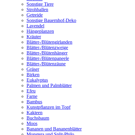
Sonstige Tiere
Strohballen
Getreide
Sonstige Bauernhof-Deko
Lavendel
Hängeplanzen
Kräuter
Blätter-/Blütengirlanden
Blätter-/Blütenzweige
Blätter-/Blütenhänger
Blätter-/Blütenpaneele
Blätter-/Blütenzäune
Gräser
Birken
Eukalyptus
Palmen und Palmblätter
Efeu
Farne
Bambus
Kunstpflanzen im Topf
Kakteen
Buchsbaum
Moos
Bananen und Bananenblätter
Monstera und Split-Philo