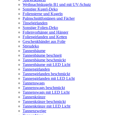
Weihnachtskugeln B1 und mit UV-Schutz
Sonstige Kugel-Deko
Foliensterne und Kugeln
Palmschnittfontänen und Fächer
Tinselgirlanden
Sonstige Folien-Deko
Folienvorhänge und Hänger
Foliengirlanden und Ketten
Geschenkbänder aus Folie
Streudeko
Tannenbäume
Tannenbäume beschneit
Tannenbäume beschmückt
Tannenbäume mit LED Licht
Tannengirlanden
Tannengirlanden beschmückt
Tannengirlanden mit LED Licht
Tannenswags
Tannenswags beschmückt
Tannenswags mit LED Licht
Tannenkränze
Tannenkränze beschmückt
Tannenkränze mit LED Licht
Tannenzweige