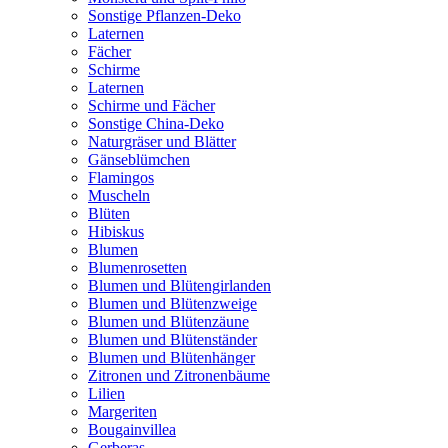
Sonstige Pflanzen-Deko
Laternen
Fächer
Schirme
Laternen
Schirme und Fächer
Sonstige China-Deko
Naturgräser und Blätter
Gänseblümchen
Flamingos
Muscheln
Blüten
Hibiskus
Blumen
Blumenrosetten
Blumen und Blütengirlanden
Blumen und Blütenzweige
Blumen und Blütenzäune
Blumen und Blütenständer
Blumen und Blütenhänger
Zitronen und Zitronenbäume
Lilien
Margeriten
Bougainvillea
Gerberas