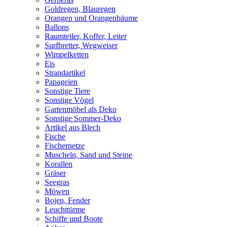
Goldregen, Blauregen
Orangen und Orangenbäume
Ballons
Raumteiler, Koffer, Leiter
Surfbretter, Wegweiser
Wimpelketten
Eis
Strandartikel
Papageien
Sonstige Tiere
Sonstige Vögel
Gartenmöbel als Deko
Sonstige Sommer-Deko
Artikel aus Blech
Fische
Fischernetze
Muscheln, Sand und Steine
Korallen
Gräser
Seegras
Möwen
Bojen, Fender
Leuchttürme
Schiffe und Boote