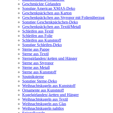
Geschmückte Girlanden
Sonstige American XMAS-Deko
Geschenkpäckchen aus Karton
Geschenkpäckchen aus Styropor mit Folienüberzug
Sonstige Geschenkpäckchen-Deko
Geschenkpäckchen aus Textil/Metall
Schleifen aus Textil
Schleifen aus Folie
Schleifen aus Kunststoff
Sonstige Schleifen-Deko
Sterne aus Pappe
Sterne aus Textil
Sterngirlanden/-ketten und Hänger
Sterne aus Styropor
Sterne aus Metall
Sterne aus Kunststoff
Sputniksterne
Sonstige Sterne-Deko
Weihnachtskugeln aus Kunststoff
Ornamente aus Kunststoff
Kugelgirlanden/-ketten und Hänger
Weihnachtskugeln aus Textil
Weihnachtskugeln aus Glas
Weihnachtskugeln nahtlos
Spiegelkugeln