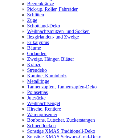
Beerenkränze
Pick-up, Roller, Fahrräder
Schlitten
Züge
Schottland-Deko
Weihnachtsmützen- und Socken
Ilexgirlanden- und Zweige
Eukalyptus
Bäume
Girlanden
Zweige, Hänger, Blätter
Kränze
Streudeko
Kamine, Kaminholz
Metallringe
Tannenzapfen, Tannenzapfen-Deko
Poinsettias
Jutesäcke
Weihnachtsengel
Hirsche, Rentiere
Warenpräsenter
Bonbons, Lutscher, Zuckerstangen
Schneeflocken
Sonstige XMAS Traditionell-Deko
Sonstige XMAS Schwarz-Gold-Deko