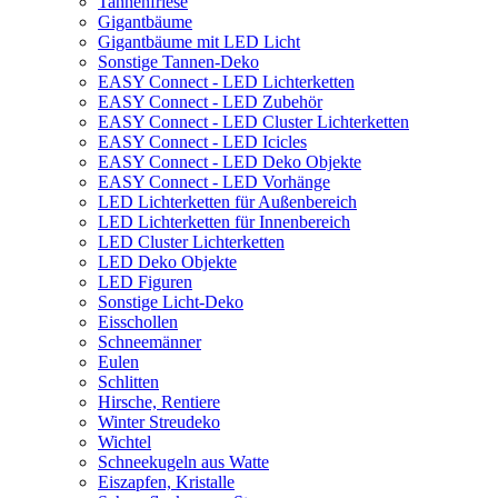
Tannenfriese
Gigantbäume
Gigantbäume mit LED Licht
Sonstige Tannen-Deko
EASY Connect - LED Lichterketten
EASY Connect - LED Zubehör
EASY Connect - LED Cluster Lichterketten
EASY Connect - LED Icicles
EASY Connect - LED Deko Objekte
EASY Connect - LED Vorhänge
LED Lichterketten für Außenbereich
LED Lichterketten für Innenbereich
LED Cluster Lichterketten
LED Deko Objekte
LED Figuren
Sonstige Licht-Deko
Eisschollen
Schneemänner
Eulen
Schlitten
Hirsche, Rentiere
Winter Streudeko
Wichtel
Schneekugeln aus Watte
Eiszapfen, Kristalle