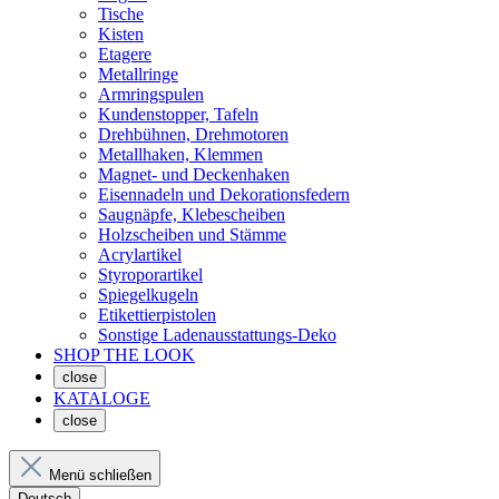
Tische
Kisten
Etagere
Metallringe
Armringspulen
Kundenstopper, Tafeln
Drehbühnen, Drehmotoren
Metallhaken, Klemmen
Magnet- und Deckenhaken
Eisennadeln und Dekorationsfedern
Saugnäpfe, Klebescheiben
Holzscheiben und Stämme
Acrylartikel
Styroporartikel
Spiegelkugeln
Etikettierpistolen
Sonstige Ladenausstattungs-Deko
SHOP THE LOOK
close
KATALOGE
close
Menü schließen
Deutsch