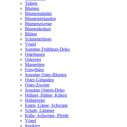
Tulpen
Blumen
Blumenständer
Blumengirlanden
Blumenzweige
Blumenkränze
Blüten
Schmetterlinge
Vögel
Sonstige Frühlings-Deko
Osterhasen
Ostereier
Margeriten
Forsythien
Sonstige Oster-Blumen
Oster-Girlanden
Oster-Zweige
Sonstige Ostern-Deko
Hühner, Hähne, Küken
Hühnereier
Enten, Gänse, Schwäne
Schafe, Lämmer
Kühe, Schweine, Pferde
Vögel
Insekten