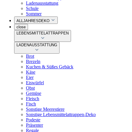
Ladenausstattung
Schule
Sommer
ALLJAHRESDEKO
close
LEBENSMITTELATTRAPPEN
LADENAUSSTATTUNG
Brot
Brezeln
Kuchen & Süßes Gebäck
Käse
Eier
Eiswürfel
Obst
Gemüse
Fleisch
Fisch
Sonstige Meerestiere
Sonstige Lebensmittelattrappen-Deko
Podeste
Präsenter
Regale