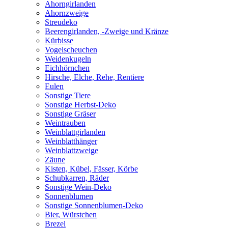
Ahorngirlanden
Ahornzweige
Streudeko
Beerengirlanden, -Zweige und Kränze
Kürbisse
Vogelscheuchen
Weidenkugeln
Eichhörnchen
Hirsche, Elche, Rehe, Rentiere
Eulen
Sonstige Tiere
Sonstige Herbst-Deko
Sonstige Gräser
Weintrauben
Weinblattgirlanden
Weinblatthänger
Weinblattzweige
Zäune
Kisten, Kübel, Fässer, Körbe
Schubkarren, Räder
Sonstige Wein-Deko
Sonnenblumen
Sonstige Sonnenblumen-Deko
Bier, Würstchen
Brezel