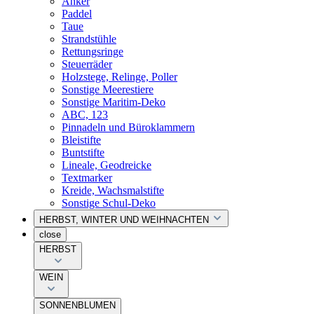
Anker
Paddel
Taue
Strandstühle
Rettungsringe
Steuerräder
Holzstege, Relinge, Poller
Sonstige Meerestiere
Sonstige Maritim-Deko
ABC, 123
Pinnadeln und Büroklammern
Bleistifte
Buntstifte
Lineale, Geodreicke
Textmarker
Kreide, Wachsmalstifte
Sonstige Schul-Deko
HERBST, WINTER UND WEIHNACHTEN
close
HERBST
WEIN
SONNENBLUMEN