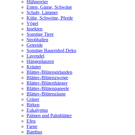
Hühnereier
Enten, Gänse, Schwäne
Schafe, Lämmer
Kühe, Schweine, Pferde
Vögel
Insekten
Sonstige Tiere
Strohballen
Getreide
Sonstige Bauernhof-Deko
Lavendel
Hängeplanzen
Kräuter
Blätter-/Blütengirlanden
Blätter-/Blütenzweige
Blätter-/Blütenhänger
Blätter-/Blütenpaneele
Blätter-/Blütenzäune
Gräser
Birken
Eukalyptus
Palmen und Palmblätter
Efeu
Farne
Bambus