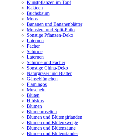
Kunstpflanzen im Topf
Kakteen
Buchsbaum
Moos
Bananen und Bananenblätter
Monstera und Split-Philo
Sonstige Pflanzen-Deko
Laternen
Fächer
Schirme
Laternen
Schirme und Fächer
Sonstige China-Deko
Naturgräser und Blätter
Gänseblümchen
Flamingos
Muscheln
Blüten
Hibiskus
Blumen
Blumenrosetten
Blumen und Blütengirlanden
Blumen und Blütenzweige
Blumen und Blütenzäune
Blumen und Blütenständer