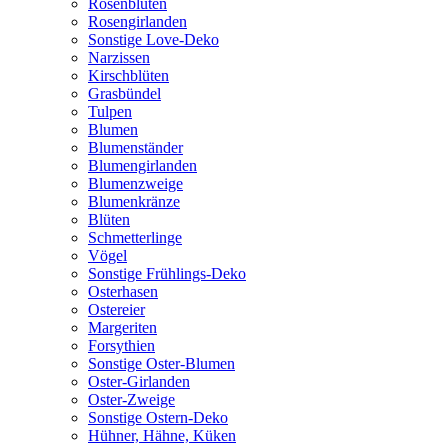
Rosenblüten
Rosengirlanden
Sonstige Love-Deko
Narzissen
Kirschblüten
Grasbündel
Tulpen
Blumen
Blumenständer
Blumengirlanden
Blumenzweige
Blumenkränze
Blüten
Schmetterlinge
Vögel
Sonstige Frühlings-Deko
Osterhasen
Ostereier
Margeriten
Forsythien
Sonstige Oster-Blumen
Oster-Girlanden
Oster-Zweige
Sonstige Ostern-Deko
Hühner, Hähne, Küken