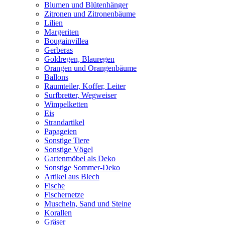
Blumen und Blütenhänger
Zitronen und Zitronenbäume
Lilien
Margeriten
Bougainvillea
Gerberas
Goldregen, Blauregen
Orangen und Orangenbäume
Ballons
Raumteiler, Koffer, Leiter
Surfbretter, Wegweiser
Wimpelketten
Eis
Strandartikel
Papageien
Sonstige Tiere
Sonstige Vögel
Gartenmöbel als Deko
Sonstige Sommer-Deko
Artikel aus Blech
Fische
Fischernetze
Muscheln, Sand und Steine
Korallen
Gräser