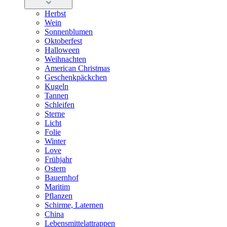
Herbst
Wein
Sonnenblumen
Oktoberfest
Halloween
Weihnachten
American Christmas
Geschenkpäckchen
Kugeln
Tannen
Schleifen
Sterne
Licht
Folie
Winter
Love
Frühjahr
Ostern
Bauernhof
Maritim
Pflanzen
Schirme, Laternen
China
Lebensmittelattrappen