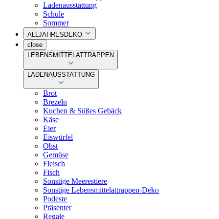
Ladenausstattung
Schule
Sommer
ALLJAHRESDEKO
close
LEBENSMITTELATTRAPPEN
LADENAUSSTATTUNG
Brot
Brezeln
Kuchen & Süßes Gebäck
Käse
Eier
Eiswürfel
Obst
Gemüse
Fleisch
Fisch
Sonstige Meerestiere
Sonstige Lebensmittelattrappen-Deko
Podeste
Präsenter
Regale