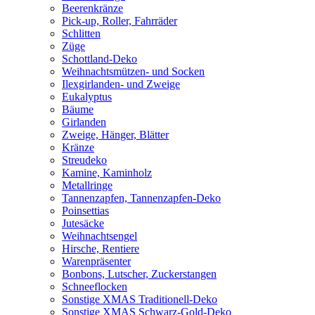
Beerenkränze
Pick-up, Roller, Fahrräder
Schlitten
Züge
Schottland-Deko
Weihnachtsmützen- und Socken
Ilexgirlanden- und Zweige
Eukalyptus
Bäume
Girlanden
Zweige, Hänger, Blätter
Kränze
Streudeko
Kamine, Kaminholz
Metallringe
Tannenzapfen, Tannenzapfen-Deko
Poinsettias
Jutesäcke
Weihnachtsengel
Hirsche, Rentiere
Warenpräsenter
Bonbons, Lutscher, Zuckerstangen
Schneeflocken
Sonstige XMAS Traditionell-Deko
Sonstige XMAS Schwarz-Gold-Deko