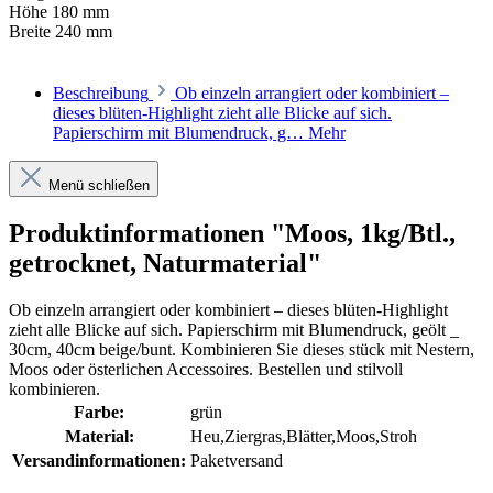
Höhe
180 mm
Breite
240 mm
Beschreibung
Ob einzeln arrangiert oder kombiniert –
dieses blüten-Highlight zieht alle Blicke auf sich.
Papierschirm mit Blumendruck, g…
Mehr
Menü schließen
Produktinformationen "Moos, 1kg/Btl.,
getrocknet, Naturmaterial"
Ob einzeln arrangiert oder kombiniert – dieses blüten-Highlight
zieht alle Blicke auf sich. Papierschirm mit Blumendruck, geölt _
30cm, 40cm beige/bunt. Kombinieren Sie dieses stück mit Nestern,
Moos oder österlichen Accessoires. Bestellen und stilvoll
kombinieren.
Farbe:
grün
Material:
Heu,Ziergras,Blätter,Moos,Stroh
Versandinformationen:
Paketversand