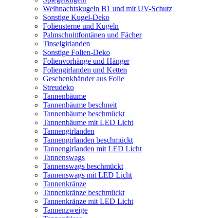
Weihnachtskugeln B1 und mit UV-Schutz
Sonstige Kugel-Deko
Foliensterne und Kugeln
Palmschnittfontänen und Fächer
Tinselgirlanden
Sonstige Folien-Deko
Folienvorhänge und Hänger
Foliengirlanden und Ketten
Geschenkbänder aus Folie
Streudeko
Tannenbäume
Tannenbäume beschneit
Tannenbäume beschmückt
Tannenbäume mit LED Licht
Tannengirlanden
Tannengirlanden beschmückt
Tannengirlanden mit LED Licht
Tannenswags
Tannenswags beschmückt
Tannenswags mit LED Licht
Tannenkränze
Tannenkränze beschmückt
Tannenkränze mit LED Licht
Tannenzweige