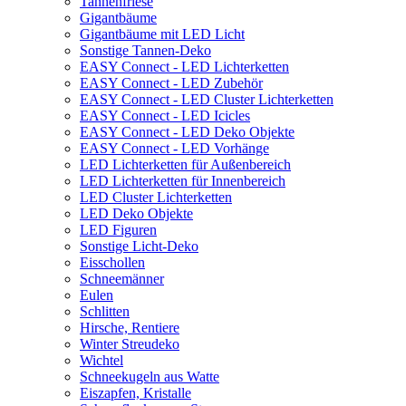
Tannenfriese
Gigantbäume
Gigantbäume mit LED Licht
Sonstige Tannen-Deko
EASY Connect - LED Lichterketten
EASY Connect - LED Zubehör
EASY Connect - LED Cluster Lichterketten
EASY Connect - LED Icicles
EASY Connect - LED Deko Objekte
EASY Connect - LED Vorhänge
LED Lichterketten für Außenbereich
LED Lichterketten für Innenbereich
LED Cluster Lichterketten
LED Deko Objekte
LED Figuren
Sonstige Licht-Deko
Eisschollen
Schneemänner
Eulen
Schlitten
Hirsche, Rentiere
Winter Streudeko
Wichtel
Schneekugeln aus Watte
Eiszapfen, Kristalle