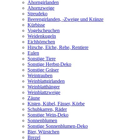
Ahorngirlanden
Ahornzweige
Streudeko
Beerengirlanden, -Zweige und Kränze
Kürbisse
Vogelscheuchen
Weidenkugeln
Eichhörnchen
Hirsche, Elche, Rehe, Rentiere
Eulen
Sonstige Tiere
Sonstige Herbst-Deko
Sonstige Gräser
Weintrauben
Weinblattgirlanden
Weinblatthänger
Weinblattzweige
Zäune
Kisten, Kübel, Fässer, Körbe
Schubkarren, Räder
Sonstige Wein-Deko
Sonnenblumen
Sonstige Sonnenblumen-Deko
Bier, Würstchen
Brezel