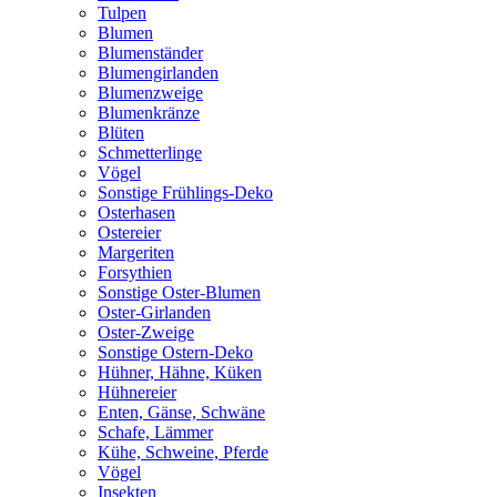
Tulpen
Blumen
Blumenständer
Blumengirlanden
Blumenzweige
Blumenkränze
Blüten
Schmetterlinge
Vögel
Sonstige Frühlings-Deko
Osterhasen
Ostereier
Margeriten
Forsythien
Sonstige Oster-Blumen
Oster-Girlanden
Oster-Zweige
Sonstige Ostern-Deko
Hühner, Hähne, Küken
Hühnereier
Enten, Gänse, Schwäne
Schafe, Lämmer
Kühe, Schweine, Pferde
Vögel
Insekten