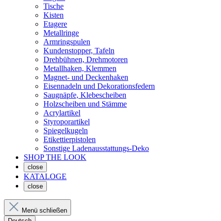
Tische
Kisten
Etagere
Metallringe
Armringspulen
Kundenstopper, Tafeln
Drehbühnen, Drehmotoren
Metallhaken, Klemmen
Magnet- und Deckenhaken
Eisennadeln und Dekorationsfedern
Saugnäpfe, Klebescheiben
Holzscheiben und Stämme
Acrylartikel
Styroporartikel
Spiegelkugeln
Etikettierpistolen
Sonstige Ladenausstattungs-Deko
SHOP THE LOOK
close
KATALOGE
close
Menü schließen
Deutsch