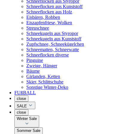
Schneeflocken aus Styropor
Schneeflocken aus Kunststoff
Schneeflocken aus Holz
Eisbären, Robben
Eiszapfenfriese, Wolken
Streuschnee
Schneekugeln aus Styropor
Schneekugeln aus Kunststoff
Zupfschnee, Schneekügelchen
Schneematten, Schneewatte
Schneeflocken diverse
Pinguine
Zweige, Hänger
Bäume
Girlanden, Ketten
Skier, Schlittschuhe
Sonstige Winter-Deko
FUßBALL
close
SALE
close
Winter Sale
Sommer Sale