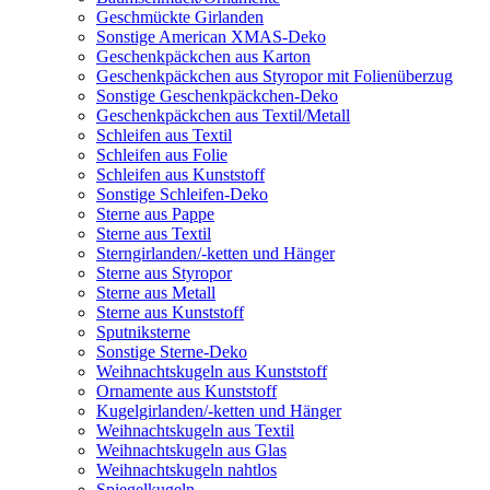
Geschmückte Girlanden
Sonstige American XMAS-Deko
Geschenkpäckchen aus Karton
Geschenkpäckchen aus Styropor mit Folienüberzug
Sonstige Geschenkpäckchen-Deko
Geschenkpäckchen aus Textil/Metall
Schleifen aus Textil
Schleifen aus Folie
Schleifen aus Kunststoff
Sonstige Schleifen-Deko
Sterne aus Pappe
Sterne aus Textil
Sterngirlanden/-ketten und Hänger
Sterne aus Styropor
Sterne aus Metall
Sterne aus Kunststoff
Sputniksterne
Sonstige Sterne-Deko
Weihnachtskugeln aus Kunststoff
Ornamente aus Kunststoff
Kugelgirlanden/-ketten und Hänger
Weihnachtskugeln aus Textil
Weihnachtskugeln aus Glas
Weihnachtskugeln nahtlos
Spiegelkugeln