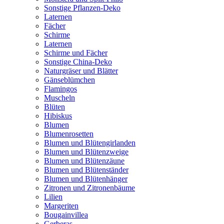
Sonstige Pflanzen-Deko
Laternen
Fächer
Schirme
Laternen
Schirme und Fächer
Sonstige China-Deko
Naturgräser und Blätter
Gänseblümchen
Flamingos
Muscheln
Blüten
Hibiskus
Blumen
Blumenrosetten
Blumen und Blütengirlanden
Blumen und Blütenzweige
Blumen und Blütenzäune
Blumen und Blütenständer
Blumen und Blütenhänger
Zitronen und Zitronenbäume
Lilien
Margeriten
Bougainvillea
Gerberas