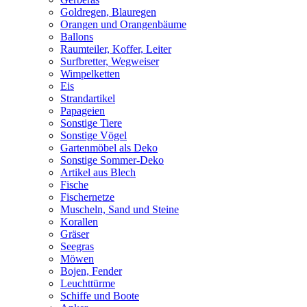
Goldregen, Blauregen
Orangen und Orangenbäume
Ballons
Raumteiler, Koffer, Leiter
Surfbretter, Wegweiser
Wimpelketten
Eis
Strandartikel
Papageien
Sonstige Tiere
Sonstige Vögel
Gartenmöbel als Deko
Sonstige Sommer-Deko
Artikel aus Blech
Fische
Fischernetze
Muscheln, Sand und Steine
Korallen
Gräser
Seegras
Möwen
Bojen, Fender
Leuchttürme
Schiffe und Boote