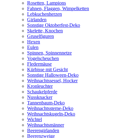
Rosetten, Lampions
Fahnen, Flaggen, Wimpelketten
Lebkuchenherzen
Girlanden
Sonstige Oktoberfest-Deko
Skelette, Knochen
Gruselfiguren
Hexen
Eulen
Spinnen, Spinnennetze
Vogelscheuchen
Fledermäuse
Kürbisse mit Gesicht
Sonstige Halloween-Deko
Weihnachtssessel, Hocker
Kronleuchter
Schaukelpferde
Nussknacker
Tannenbaum-Deko
Weihnachtssterne-Deko
Weihnachtskugeln-Deko
Wichtel
Weihnachtsmänner
Beerengirlanden
Beerenzweige