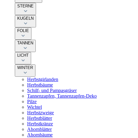
STERNE
KUGELN
FOLIE
TANNEN
LICHT
WINTER
Herbstgirlanden
Herbstbäume
Schilf- und Pampasgräser
Tannenzapfen, Tannenzapfen-Deko
Pilze
Wichtel
Herbstzweige
Herbstblätter
Herbstkränze
Ahornblätter
Ahornbäume