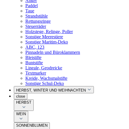
Anker
Paddel
Taue
Strandstühle
Rettungsringe
Steuerräder
Holzstege, Relinge, Poller
Sonstige Meerestiere
Sonstige Maritim-Deko
ABC, 123
Pinnadeln und Büroklammern
Bleistifte
Buntstifte
Lineale, Geodreicke
Textmarker
Kreide, Wachsmalstifte
Sonstige Schul-Deko
HERBST, WINTER UND WEIHNACHTEN
close
HERBST
WEIN
SONNENBLUMEN