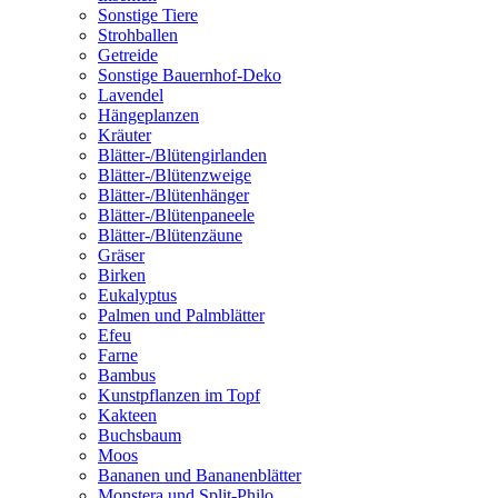
Sonstige Tiere
Strohballen
Getreide
Sonstige Bauernhof-Deko
Lavendel
Hängeplanzen
Kräuter
Blätter-/Blütengirlanden
Blätter-/Blütenzweige
Blätter-/Blütenhänger
Blätter-/Blütenpaneele
Blätter-/Blütenzäune
Gräser
Birken
Eukalyptus
Palmen und Palmblätter
Efeu
Farne
Bambus
Kunstpflanzen im Topf
Kakteen
Buchsbaum
Moos
Bananen und Bananenblätter
Monstera und Split-Philo