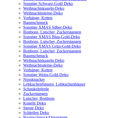
Sonstige Schwarz-Gold Deko
Weihnachtskugeln-Deko
Weihnachtssterne-Deko
Vorhänge, Ketten
Baumschmuck
Sonstige XMAS Silber-Deko
Bonbons, Lutscher, Zuckerstangen
Sonstige XMAS Blau-Gold-Deko
Bonbons, Lutscher, Zuckerstangen
Sonstige XMAS Grün-Gold-Deko
Bonbons, Lutscher, Zuckerstangen
Baumschmuck
Weihnachtskugeln-Deko
Weihnachtssterne-Deko
Vorhänge, Ketten
Sonstige Weiss-Gold-Deko
Nussknacker
Lebkuchenfiguren, Lebkuchenhäuser
Schaukelpferde
Zuckerstangen
Lutscher, Bonbons
Kugeln Deko
Sterne Deko
Schleifen Deko
Baumschmuck/Ornamente