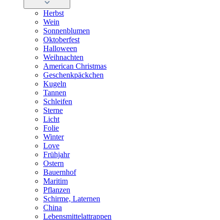
Herbst
Wein
Sonnenblumen
Oktoberfest
Halloween
Weihnachten
American Christmas
Geschenkpäckchen
Kugeln
Tannen
Schleifen
Sterne
Licht
Folie
Winter
Love
Frühjahr
Ostern
Bauernhof
Maritim
Pflanzen
Schirme, Laternen
China
Lebensmittelattrappen