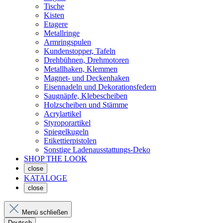
Tische
Kisten
Etagere
Metallringe
Armringspulen
Kundenstopper, Tafeln
Drehbühnen, Drehmotoren
Metallhaken, Klemmen
Magnet- und Deckenhaken
Eisennadeln und Dekorationsfedern
Saugnäpfe, Klebescheiben
Holzscheiben und Stämme
Acrylartikel
Styroporartikel
Spiegelkugeln
Etikettierpistolen
Sonstige Ladenausstattungs-Deko
SHOP THE LOOK
close
KATALOGE
close
Menü schließen
Deutsch