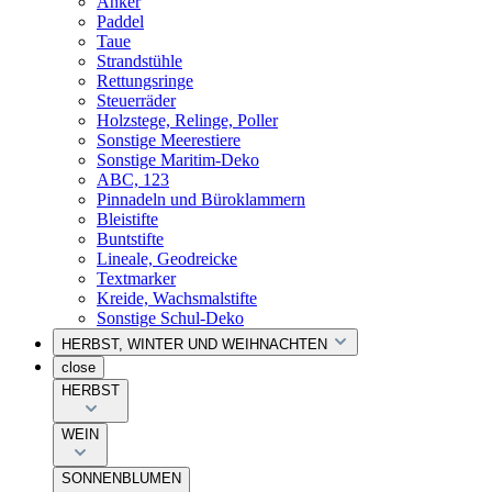
Anker
Paddel
Taue
Strandstühle
Rettungsringe
Steuerräder
Holzstege, Relinge, Poller
Sonstige Meerestiere
Sonstige Maritim-Deko
ABC, 123
Pinnadeln und Büroklammern
Bleistifte
Buntstifte
Lineale, Geodreicke
Textmarker
Kreide, Wachsmalstifte
Sonstige Schul-Deko
HERBST, WINTER UND WEIHNACHTEN
close
HERBST
WEIN
SONNENBLUMEN