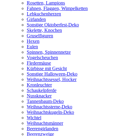
Rosetten, Lampions
Fahnen, Flaggen, Wimpelketten
Lebkuchenherzen
Girlanden
Sonstige Oktoberfest-Deko
Skelette, Knochen
Gruselfiguren
Hexen
Eulen
Spinnen, Spinnennetze
Vogelscheuchen
Fledermäuse
Kürbisse mit Gesicht
Sonstige Halloween-Deko
Weihnachtssessel, Hocker
Kronleuchter
Schaukelpferde
Nussknacker
Tannenbaum-Deko
Weihnachtssterne-Deko
Weihnachtskugeln-Deko
Wichtel
Weihnachtsmänner
Beerengirlanden
Beerenzweige