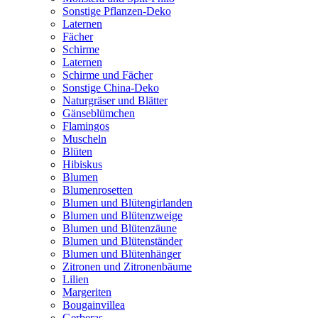
Sonstige Pflanzen-Deko
Laternen
Fächer
Schirme
Laternen
Schirme und Fächer
Sonstige China-Deko
Naturgräser und Blätter
Gänseblümchen
Flamingos
Muscheln
Blüten
Hibiskus
Blumen
Blumenrosetten
Blumen und Blütengirlanden
Blumen und Blütenzweige
Blumen und Blütenzäune
Blumen und Blütenständer
Blumen und Blütenhänger
Zitronen und Zitronenbäume
Lilien
Margeriten
Bougainvillea
Gerberas