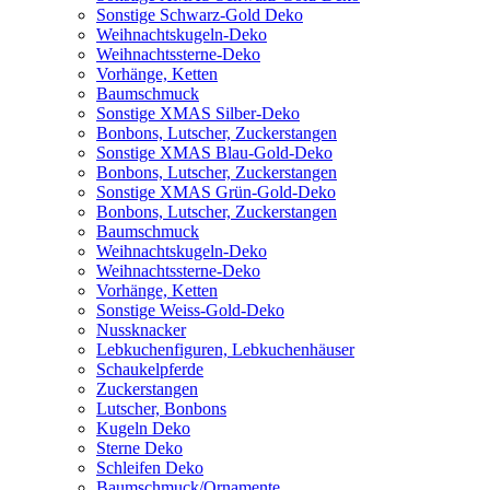
Sonstige Schwarz-Gold Deko
Weihnachtskugeln-Deko
Weihnachtssterne-Deko
Vorhänge, Ketten
Baumschmuck
Sonstige XMAS Silber-Deko
Bonbons, Lutscher, Zuckerstangen
Sonstige XMAS Blau-Gold-Deko
Bonbons, Lutscher, Zuckerstangen
Sonstige XMAS Grün-Gold-Deko
Bonbons, Lutscher, Zuckerstangen
Baumschmuck
Weihnachtskugeln-Deko
Weihnachtssterne-Deko
Vorhänge, Ketten
Sonstige Weiss-Gold-Deko
Nussknacker
Lebkuchenfiguren, Lebkuchenhäuser
Schaukelpferde
Zuckerstangen
Lutscher, Bonbons
Kugeln Deko
Sterne Deko
Schleifen Deko
Baumschmuck/Ornamente