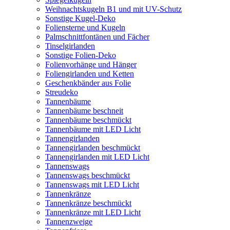
Weihnachtskugeln B1 und mit UV-Schutz
Sonstige Kugel-Deko
Foliensterne und Kugeln
Palmschnittfontänen und Fächer
Tinselgirlanden
Sonstige Folien-Deko
Folienvorhänge und Hänger
Foliengirlanden und Ketten
Geschenkbänder aus Folie
Streudeko
Tannenbäume
Tannenbäume beschneit
Tannenbäume beschmückt
Tannenbäume mit LED Licht
Tannengirlanden
Tannengirlanden beschmückt
Tannengirlanden mit LED Licht
Tannenswags
Tannenswags beschmückt
Tannenswags mit LED Licht
Tannenkränze
Tannenkränze beschmückt
Tannenkränze mit LED Licht
Tannenzweige