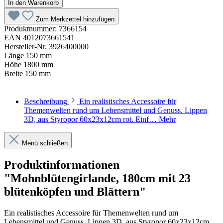
In den Warenkorb
Zum Merkzettel hinzufügen
Produktnummer:
7366154
EAN
4012073661541
Hersteller-Nr.
3926400000
Länge
150 mm
Höhe
1800 mm
Breite
150 mm
Beschreibung
Ein realistisches Accessoire für
Themenwelten rund um Lebensmittel und Genuss. Lippen
3D, aus Styropor 60x23x12cm rot. Einf…
Mehr
Menü schließen
Produktinformationen
"Mohnblütengirlande, 180cm mit 23
blütenköpfen und Blättern"
Ein realistisches Accessoire für Themenwelten rund um
Lebensmittel und Genuss. Lippen 3D, aus Styropor 60x23x12cm