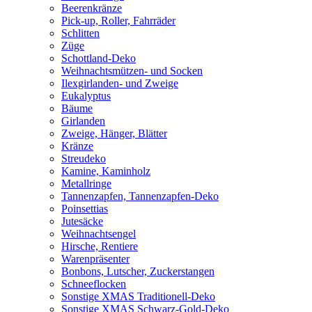
Beerenkränze
Pick-up, Roller, Fahrräder
Schlitten
Züge
Schottland-Deko
Weihnachtsmützen- und Socken
Ilexgirlanden- und Zweige
Eukalyptus
Bäume
Girlanden
Zweige, Hänger, Blätter
Kränze
Streudeko
Kamine, Kaminholz
Metallringe
Tannenzapfen, Tannenzapfen-Deko
Poinsettias
Jutesäcke
Weihnachtsengel
Hirsche, Rentiere
Warenpräsenter
Bonbons, Lutscher, Zuckerstangen
Schneeflocken
Sonstige XMAS Traditionell-Deko
Sonstige XMAS Schwarz-Gold-Deko