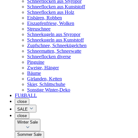
Schneeflocken aus Styropor
Schneeflocken aus Kunststoff
Schneeflocken aus Holz
Eisbären, Robben
Eiszapfenfriese, Wolken
Streuschnee
Schneekugeln aus Styropor
Schneekugeln aus Kunststoff
Zupfschnee, Schneekügelchen
Schneematten, Schneewatte
Schneeflocken diverse
Pinguine
Zweige, Hänger
Bäume
Girlanden, Ketten
Skier, Schlittschuhe
Sonstige Winter-Deko
FUßBALL
close
SALE
close
Winter Sale
Sommer Sale