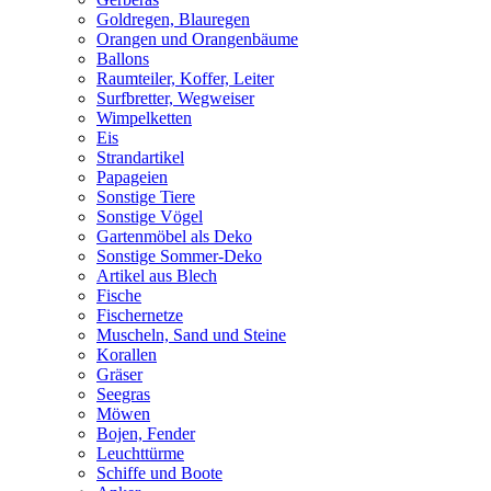
Goldregen, Blauregen
Orangen und Orangenbäume
Ballons
Raumteiler, Koffer, Leiter
Surfbretter, Wegweiser
Wimpelketten
Eis
Strandartikel
Papageien
Sonstige Tiere
Sonstige Vögel
Gartenmöbel als Deko
Sonstige Sommer-Deko
Artikel aus Blech
Fische
Fischernetze
Muscheln, Sand und Steine
Korallen
Gräser
Seegras
Möwen
Bojen, Fender
Leuchttürme
Schiffe und Boote