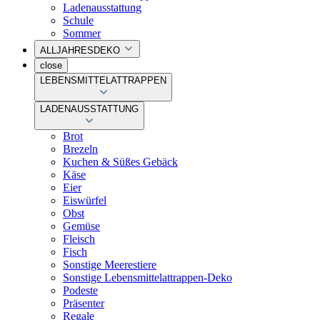
Ladenausstattung
Schule
Sommer
ALLJAHRESDEKO
close
LEBENSMITTELATTRAPPEN
LADENAUSSTATTUNG
Brot
Brezeln
Kuchen & Süßes Gebäck
Käse
Eier
Eiswürfel
Obst
Gemüse
Fleisch
Fisch
Sonstige Meerestiere
Sonstige Lebensmittelattrappen-Deko
Podeste
Präsenter
Regale