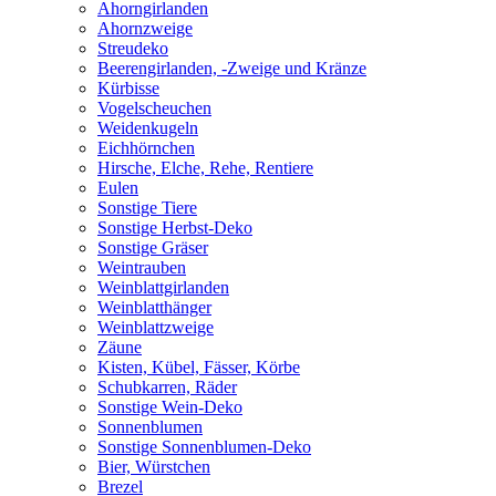
Ahorngirlanden
Ahornzweige
Streudeko
Beerengirlanden, -Zweige und Kränze
Kürbisse
Vogelscheuchen
Weidenkugeln
Eichhörnchen
Hirsche, Elche, Rehe, Rentiere
Eulen
Sonstige Tiere
Sonstige Herbst-Deko
Sonstige Gräser
Weintrauben
Weinblattgirlanden
Weinblatthänger
Weinblattzweige
Zäune
Kisten, Kübel, Fässer, Körbe
Schubkarren, Räder
Sonstige Wein-Deko
Sonnenblumen
Sonstige Sonnenblumen-Deko
Bier, Würstchen
Brezel