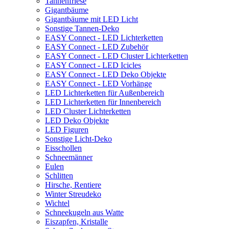
Tannenfriese
Gigantbäume
Gigantbäume mit LED Licht
Sonstige Tannen-Deko
EASY Connect - LED Lichterketten
EASY Connect - LED Zubehör
EASY Connect - LED Cluster Lichterketten
EASY Connect - LED Icicles
EASY Connect - LED Deko Objekte
EASY Connect - LED Vorhänge
LED Lichterketten für Außenbereich
LED Lichterketten für Innenbereich
LED Cluster Lichterketten
LED Deko Objekte
LED Figuren
Sonstige Licht-Deko
Eisschollen
Schneemänner
Eulen
Schlitten
Hirsche, Rentiere
Winter Streudeko
Wichtel
Schneekugeln aus Watte
Eiszapfen, Kristalle