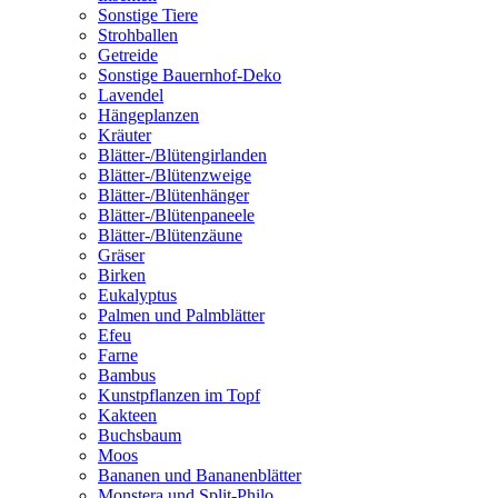
Sonstige Tiere
Strohballen
Getreide
Sonstige Bauernhof-Deko
Lavendel
Hängeplanzen
Kräuter
Blätter-/Blütengirlanden
Blätter-/Blütenzweige
Blätter-/Blütenhänger
Blätter-/Blütenpaneele
Blätter-/Blütenzäune
Gräser
Birken
Eukalyptus
Palmen und Palmblätter
Efeu
Farne
Bambus
Kunstpflanzen im Topf
Kakteen
Buchsbaum
Moos
Bananen und Bananenblätter
Monstera und Split-Philo