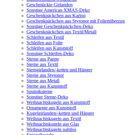
Geschmückte Girlanden
Sonstige American XMAS-Deko
Geschenkpäckchen aus Karton
Geschenkpäckchen aus Styropor mit Folienüberzug
Sonstige Geschenkpäckchen-Deko
Geschenkpäckchen aus Textil/Metall
Schleifen aus Textil
Schleifen aus Folie
Schleifen aus Kunststoff
Sonstige Schleifen-Deko
Sterne aus Pappe
Sterne aus Textil
Sterngirlanden/-ketten und Hänger
Sterne aus Styropor
Sterne aus Metall
Sterne aus Kunststoff
Sputniksterne
Sonstige Sterne-Deko
Weihnachtskugeln aus Kunststoff
Ornamente aus Kunststoff
Kugelgirlanden/-ketten und Hänger
Weihnachtskugeln aus Textil
Weihnachtskugeln aus Glas
Weihnachtskugeln nahtlos
Spiegelkugeln