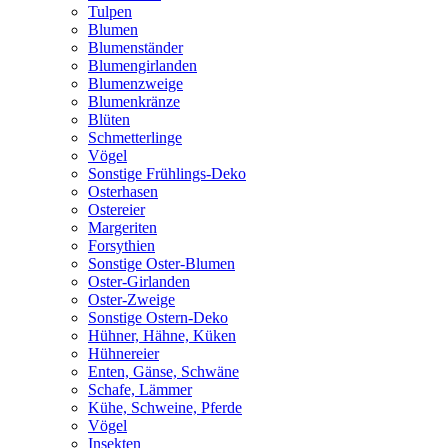
Tulpen
Blumen
Blumenständer
Blumengirlanden
Blumenzweige
Blumenkränze
Blüten
Schmetterlinge
Vögel
Sonstige Frühlings-Deko
Osterhasen
Ostereier
Margeriten
Forsythien
Sonstige Oster-Blumen
Oster-Girlanden
Oster-Zweige
Sonstige Ostern-Deko
Hühner, Hähne, Küken
Hühnereier
Enten, Gänse, Schwäne
Schafe, Lämmer
Kühe, Schweine, Pferde
Vögel
Insekten