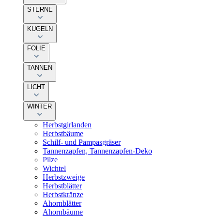
STERNE
KUGELN
FOLIE
TANNEN
LICHT
WINTER
Herbstgirlanden
Herbstbäume
Schilf- und Pampasgräser
Tannenzapfen, Tannenzapfen-Deko
Pilze
Wichtel
Herbstzweige
Herbstblätter
Herbstkränze
Ahornblätter
Ahornbäume