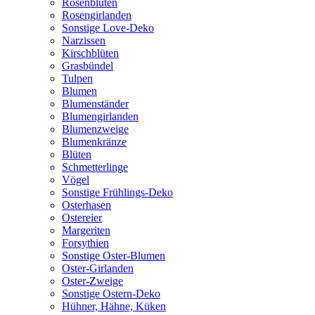
Rosenblüten
Rosengirlanden
Sonstige Love-Deko
Narzissen
Kirschblüten
Grasbündel
Tulpen
Blumen
Blumenständer
Blumengirlanden
Blumenzweige
Blumenkränze
Blüten
Schmetterlinge
Vögel
Sonstige Frühlings-Deko
Osterhasen
Ostereier
Margeriten
Forsythien
Sonstige Oster-Blumen
Oster-Girlanden
Oster-Zweige
Sonstige Ostern-Deko
Hühner, Hähne, Küken