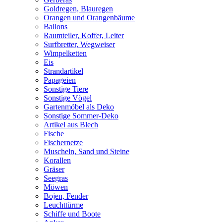
Goldregen, Blauregen
Orangen und Orangenbäume
Ballons
Raumteiler, Koffer, Leiter
Surfbretter, Wegweiser
Wimpelketten
Eis
Strandartikel
Papageien
Sonstige Tiere
Sonstige Vögel
Gartenmöbel als Deko
Sonstige Sommer-Deko
Artikel aus Blech
Fische
Fischernetze
Muscheln, Sand und Steine
Korallen
Gräser
Seegras
Möwen
Bojen, Fender
Leuchttürme
Schiffe und Boote