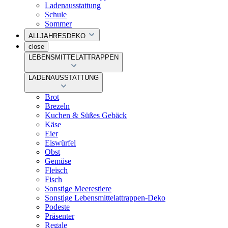
Ladenausstattung
Schule
Sommer
ALLJAHRESDEKO
close
LEBENSMITTELATTRAPPEN
LADENAUSSTATTUNG
Brot
Brezeln
Kuchen & Süßes Gebäck
Käse
Eier
Eiswürfel
Obst
Gemüse
Fleisch
Fisch
Sonstige Meerestiere
Sonstige Lebensmittelattrappen-Deko
Podeste
Präsenter
Regale