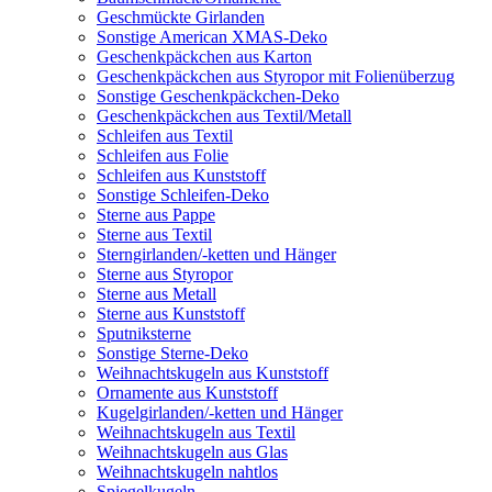
Geschmückte Girlanden
Sonstige American XMAS-Deko
Geschenkpäckchen aus Karton
Geschenkpäckchen aus Styropor mit Folienüberzug
Sonstige Geschenkpäckchen-Deko
Geschenkpäckchen aus Textil/Metall
Schleifen aus Textil
Schleifen aus Folie
Schleifen aus Kunststoff
Sonstige Schleifen-Deko
Sterne aus Pappe
Sterne aus Textil
Sterngirlanden/-ketten und Hänger
Sterne aus Styropor
Sterne aus Metall
Sterne aus Kunststoff
Sputniksterne
Sonstige Sterne-Deko
Weihnachtskugeln aus Kunststoff
Ornamente aus Kunststoff
Kugelgirlanden/-ketten und Hänger
Weihnachtskugeln aus Textil
Weihnachtskugeln aus Glas
Weihnachtskugeln nahtlos
Spiegelkugeln