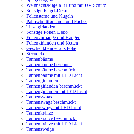
Weihnachtskugeln B1 und mit UV-Schutz
Sonstige Kugel-Deko
Foliensterne und Kugeln
Palmschnittfontänen und Fächer
Tinselgirlanden
Sonstige Folien-Deko
Folienvorhänge und Hänger
Foliengirlanden und Ketten
Geschenkbänder aus Folie
Streudeko
Tannenbäume
Tannenbäume beschneit
Tannenbäume beschmückt
Tannenbäume mit LED Licht
Tannengirlanden
Tannengirlanden beschmückt
Tannengirlanden mit LED Licht
Tannenswags
Tannenswags beschmückt
Tannenswags mit LED Licht
Tannenkränze
Tannenkränze beschmückt
Tannenkränze mit LED Licht
Tannenzweige