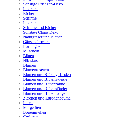
Sonstige Pflanzen-Deko
Laternen
Fächer
Schirme
Laternen
Schirme und Fächer
Sonstige China-Deko
Naturgräser und Blätter
Gänseblümchen
Flamingos
Muscheln
Blüten
Hibiskus
Blumen
Blumenrosetten
Blumen und Blütengirlanden
Blumen und Blütenzweige
Blumen und Blütenzäune
Blumen und Blütenständer
Blumen und Blütenhänger
Zitronen und Zitronenbäume
Lilien
Margeriten
Bougainvillea
Gerberas