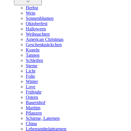
Herbst
Wein
Sonnenblumen
Oktoberfest
Halloween
Weihnachten
American Christmas
Geschenkpäckchen
Kugeln
Tannen
Schleifen
Sterne
Licht
Folie
Winter
Love
Frühjahr
Ostern
Bauernhof
Maritim
Pflanzen
Schirme, Laternen
China
Lebensmittelattrappen