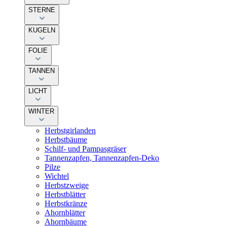
STERNE
KUGELN
FOLIE
TANNEN
LICHT
WINTER
Herbstgirlanden
Herbstbäume
Schilf- und Pampasgräser
Tannenzapfen, Tannenzapfen-Deko
Pilze
Wichtel
Herbstzweige
Herbstblätter
Herbstkränze
Ahornblätter
Ahornbäume