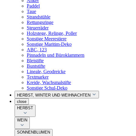
Anker
Paddel
Taue
Strandstühle
Rettungsringe
Steuerräder
Holzstege, Relinge, Poller
Sonstige Meerestiere
Sonstige Maritim-Deko
ABC, 123
Pinnadeln und Büroklammern
Bleistifte
Buntstifte
Lineale, Geodreicke
Textmarker
Kreide, Wachsmalstifte
Sonstige Schul-Deko
HERBST, WINTER UND WEIHNACHTEN
close
HERBST
WEIN
SONNENBLUMEN