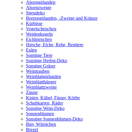
Ahorngirlanden
Ahornzweige
Streudeko
Beerengirlanden, -Zweige und Kränze
Kürbisse
Vogelscheuchen
Weidenkugeln
Eichhörnchen
Hirsche, Elche, Rehe, Rentiere
Eulen
Sonstige Tiere
Sonstige Herbst-Deko
Sonstige Gräser
Weintrauben
Weinblattgirlanden
Weinblatthänger
Weinblattzweige
Zäune
Kisten, Kübel, Fässer, Körbe
Schubkarren, Räder
Sonstige Wein-Deko
Sonnenblumen
Sonstige Sonnenblumen-Deko
Bier, Würstchen
Brezel