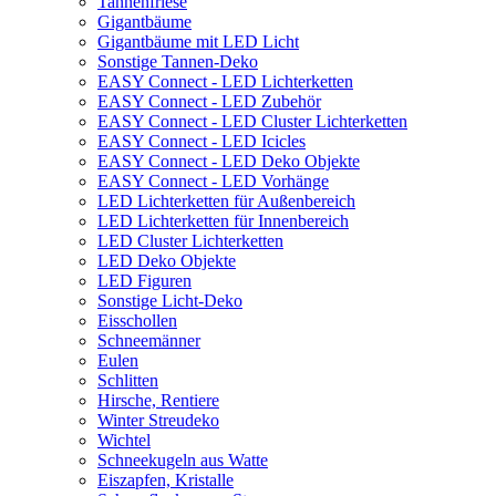
Tannenfriese
Gigantbäume
Gigantbäume mit LED Licht
Sonstige Tannen-Deko
EASY Connect - LED Lichterketten
EASY Connect - LED Zubehör
EASY Connect - LED Cluster Lichterketten
EASY Connect - LED Icicles
EASY Connect - LED Deko Objekte
EASY Connect - LED Vorhänge
LED Lichterketten für Außenbereich
LED Lichterketten für Innenbereich
LED Cluster Lichterketten
LED Deko Objekte
LED Figuren
Sonstige Licht-Deko
Eisschollen
Schneemänner
Eulen
Schlitten
Hirsche, Rentiere
Winter Streudeko
Wichtel
Schneekugeln aus Watte
Eiszapfen, Kristalle