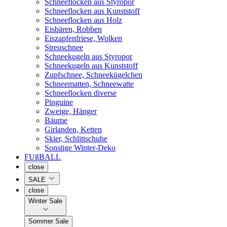
Schneeflocken aus Styropor
Schneeflocken aus Kunststoff
Schneeflocken aus Holz
Eisbären, Robben
Eiszapfenfriese, Wolken
Streuschnee
Schneekugeln aus Styropor
Schneekugeln aus Kunststoff
Zupfschnee, Schneekügelchen
Schneematten, Schneewatte
Schneeflocken diverse
Pinguine
Zweige, Hänger
Bäume
Girlanden, Ketten
Skier, Schlittschuhe
Sonstige Winter-Deko
FUßBALL
close
SALE
close
Winter Sale
Sommer Sale