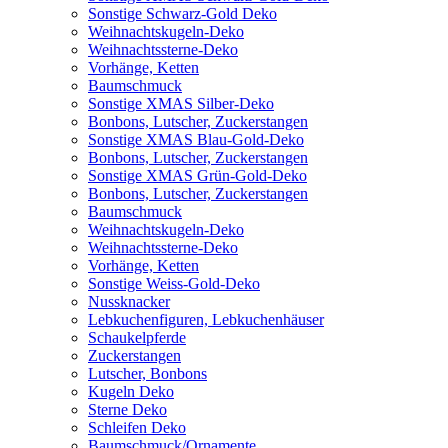
Sonstige Schwarz-Gold Deko
Weihnachtskugeln-Deko
Weihnachtssterne-Deko
Vorhänge, Ketten
Baumschmuck
Sonstige XMAS Silber-Deko
Bonbons, Lutscher, Zuckerstangen
Sonstige XMAS Blau-Gold-Deko
Bonbons, Lutscher, Zuckerstangen
Sonstige XMAS Grün-Gold-Deko
Bonbons, Lutscher, Zuckerstangen
Baumschmuck
Weihnachtskugeln-Deko
Weihnachtssterne-Deko
Vorhänge, Ketten
Sonstige Weiss-Gold-Deko
Nussknacker
Lebkuchenfiguren, Lebkuchenhäuser
Schaukelpferde
Zuckerstangen
Lutscher, Bonbons
Kugeln Deko
Sterne Deko
Schleifen Deko
Baumschmuck/Ornamente