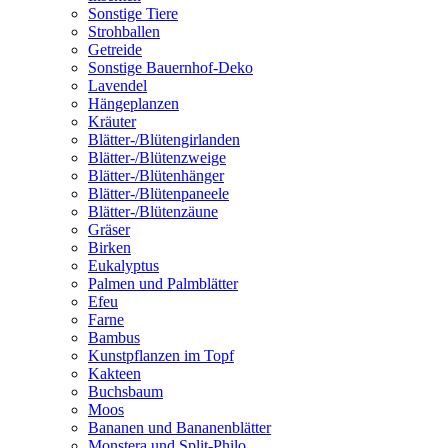
Sonstige Tiere
Strohballen
Getreide
Sonstige Bauernhof-Deko
Lavendel
Hängeplanzen
Kräuter
Blätter-/Blütengirlanden
Blätter-/Blütenzweige
Blätter-/Blütenhänger
Blätter-/Blütenpaneele
Blätter-/Blütenzäune
Gräser
Birken
Eukalyptus
Palmen und Palmblätter
Efeu
Farne
Bambus
Kunstpflanzen im Topf
Kakteen
Buchsbaum
Moos
Bananen und Bananenblätter
Monstera und Split-Philo