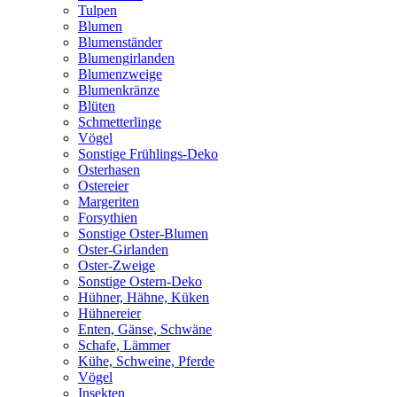
Tulpen
Blumen
Blumenständer
Blumengirlanden
Blumenzweige
Blumenkränze
Blüten
Schmetterlinge
Vögel
Sonstige Frühlings-Deko
Osterhasen
Ostereier
Margeriten
Forsythien
Sonstige Oster-Blumen
Oster-Girlanden
Oster-Zweige
Sonstige Ostern-Deko
Hühner, Hähne, Küken
Hühnereier
Enten, Gänse, Schwäne
Schafe, Lämmer
Kühe, Schweine, Pferde
Vögel
Insekten