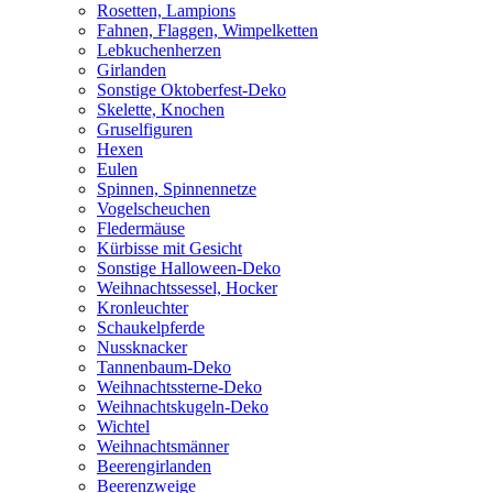
Rosetten, Lampions
Fahnen, Flaggen, Wimpelketten
Lebkuchenherzen
Girlanden
Sonstige Oktoberfest-Deko
Skelette, Knochen
Gruselfiguren
Hexen
Eulen
Spinnen, Spinnennetze
Vogelscheuchen
Fledermäuse
Kürbisse mit Gesicht
Sonstige Halloween-Deko
Weihnachtssessel, Hocker
Kronleuchter
Schaukelpferde
Nussknacker
Tannenbaum-Deko
Weihnachtssterne-Deko
Weihnachtskugeln-Deko
Wichtel
Weihnachtsmänner
Beerengirlanden
Beerenzweige