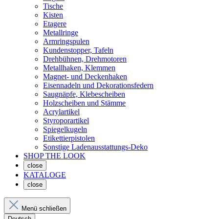
Tische
Kisten
Etagere
Metallringe
Armringspulen
Kundenstopper, Tafeln
Drehbühnen, Drehmotoren
Metallhaken, Klemmen
Magnet- und Deckenhaken
Eisennadeln und Dekorationsfedern
Saugnäpfe, Klebescheiben
Holzscheiben und Stämme
Acrylartikel
Styroporartikel
Spiegelkugeln
Etikettierpistolen
Sonstige Ladenausstattungs-Deko
SHOP THE LOOK
close
KATALOGE
close
Menü schließen
Deutsch