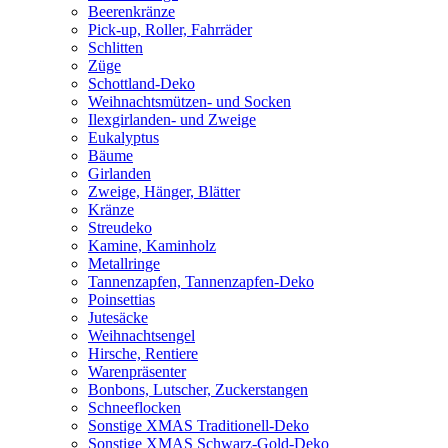
Beerenkränze
Pick-up, Roller, Fahrräder
Schlitten
Züge
Schottland-Deko
Weihnachtsmützen- und Socken
Ilexgirlanden- und Zweige
Eukalyptus
Bäume
Girlanden
Zweige, Hänger, Blätter
Kränze
Streudeko
Kamine, Kaminholz
Metallringe
Tannenzapfen, Tannenzapfen-Deko
Poinsettias
Jutesäcke
Weihnachtsengel
Hirsche, Rentiere
Warenpräsenter
Bonbons, Lutscher, Zuckerstangen
Schneeflocken
Sonstige XMAS Traditionell-Deko
Sonstige XMAS Schwarz-Gold-Deko