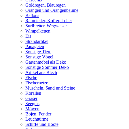
Goldregen, Blauregen
Orangen und Orangenbäume
Ballons
Raumteiler, Koffer, Leiter
Surfbretter, Wegweiser
Wimpelketten
Eis
Strandartikel
Papageien
Sonstige Tiere
Sonstige Vögel
Gartenmöbel als Deko
Sonstige Sommer-Deko
Artikel aus Blech
Fische
Fischernetze
Muscheln, Sand und Steine
Korallen
Gräser
Seegras
Möwen
Bojen, Fender
Leuchttürme
Schiffe und Boote