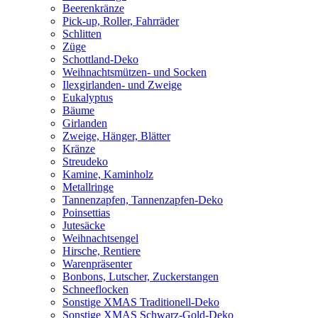
Beerenkränze
Pick-up, Roller, Fahrräder
Schlitten
Züge
Schottland-Deko
Weihnachtsmützen- und Socken
Ilexgirlanden- und Zweige
Eukalyptus
Bäume
Girlanden
Zweige, Hänger, Blätter
Kränze
Streudeko
Kamine, Kaminholz
Metallringe
Tannenzapfen, Tannenzapfen-Deko
Poinsettias
Jutesäcke
Weihnachtsengel
Hirsche, Rentiere
Warenpräsenter
Bonbons, Lutscher, Zuckerstangen
Schneeflocken
Sonstige XMAS Traditionell-Deko
Sonstige XMAS Schwarz-Gold-Deko