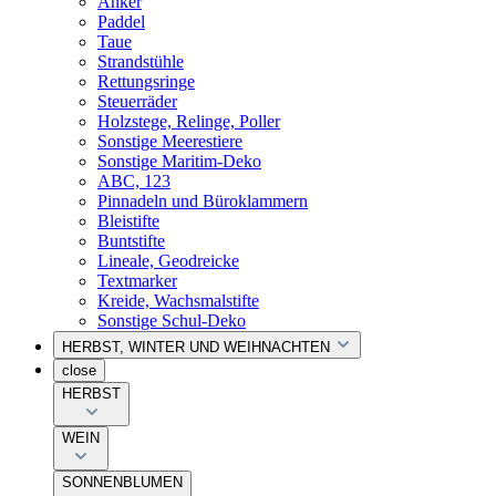
Anker
Paddel
Taue
Strandstühle
Rettungsringe
Steuerräder
Holzstege, Relinge, Poller
Sonstige Meerestiere
Sonstige Maritim-Deko
ABC, 123
Pinnadeln und Büroklammern
Bleistifte
Buntstifte
Lineale, Geodreicke
Textmarker
Kreide, Wachsmalstifte
Sonstige Schul-Deko
HERBST, WINTER UND WEIHNACHTEN
close
HERBST
WEIN
SONNENBLUMEN