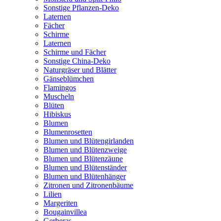
Sonstige Pflanzen-Deko
Laternen
Fächer
Schirme
Laternen
Schirme und Fächer
Sonstige China-Deko
Naturgräser und Blätter
Gänseblümchen
Flamingos
Muscheln
Blüten
Hibiskus
Blumen
Blumenrosetten
Blumen und Blütengirlanden
Blumen und Blütenzweige
Blumen und Blütenzäune
Blumen und Blütenständer
Blumen und Blütenhänger
Zitronen und Zitronenbäume
Lilien
Margeriten
Bougainvillea
Gerberas