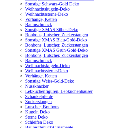
Sonstige Schwarz-Gold Deko
Weihnachtskugeln-Deko
Weihnachtssterne-Deko
Vorhänge, Ketten
Baumschmuck
Sonstige XMAS Silber-Deko
Bonbons, Lutscher, Zuckerstangen
Sonstige XMAS Blau-Gold-Deko
Bonbons, Lutscher, Zuckerstangen
Sonstige XMAS Grün-Gold-Deko
Bonbons, Lutscher, Zuckerstangen
Baumschmuck
Weihnachtskugeln-Deko
Weihnachtssterne-Deko
Vorhänge, Ketten
Sonstige Weiss-Gold-Deko
Nussknacker
Lebkuchenfiguren, Lebkuchenhäuser
Schaukelpferde
Zuckerstangen
Lutscher, Bonbons
Kugeln Deko
Sterne Deko
Schleifen Deko
Baumschmuck/Ornamente