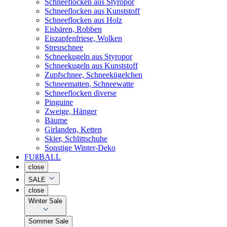
Schneeflocken aus Styropor
Schneeflocken aus Kunststoff
Schneeflocken aus Holz
Eisbären, Robben
Eiszapfenfriese, Wolken
Streuschnee
Schneekugeln aus Styropor
Schneekugeln aus Kunststoff
Zupfschnee, Schneekügelchen
Schneematten, Schneewatte
Schneeflocken diverse
Pinguine
Zweige, Hänger
Bäume
Girlanden, Ketten
Skier, Schlittschuhe
Sonstige Winter-Deko
FUßBALL
close
SALE
close
Winter Sale
Sommer Sale