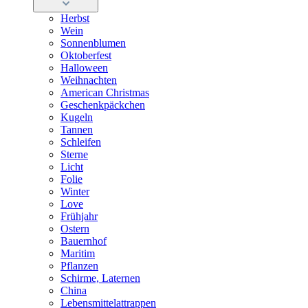
Herbst
Wein
Sonnenblumen
Oktoberfest
Halloween
Weihnachten
American Christmas
Geschenkpäckchen
Kugeln
Tannen
Schleifen
Sterne
Licht
Folie
Winter
Love
Frühjahr
Ostern
Bauernhof
Maritim
Pflanzen
Schirme, Laternen
China
Lebensmittelattrappen