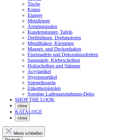
Tische
Kisten
Etagere
Metallringe
Armringspulen
Kundenstopper, Tafeln
Drehbühnen, Drehmotoren
Metallhaken, Klemmen
Magnet- und Deckenhaken
Eisennadeln und Dekorationsfedern
Saugnäpfe, Klebescheiben
Holzscheiben und Stämme
Acrylartikel
Styroporartikel
Spiegelkugeln
Etikettierpistolen
Sonstige Ladenausstattungs-Deko
SHOP THE LOOK
close
KATALOGE
close
Menü schließen
Deutsch