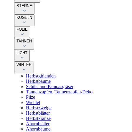
STERNE
KUGELN
FOLIE
TANNEN
LICHT
WINTER
Herbstgirlanden
Herbstbäume
Schilf- und Pampasgräser
Tannenzapfen, Tannenzapfen-Deko
Pilze
Wichtel
Herbstzweige
Herbstblätter
Herbstkränze
Ahornblätter
Ahornbäume