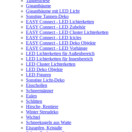
Tannenfriese
Gigantbäume
Gigantbäume mit LED Licht
Sonstige Tannen-Deko
EASY Connect - LED Lichterketten
EASY Connect - LED Zubehör
EASY Connect - LED Cluster Lichterketten
EASY Connect - LED Icicles
EASY Connect - LED Deko Objekte
EASY Connect - LED Vorhänge
LED Lichterketten für Außenbereich
LED Lichterketten für Innenbereich
LED Cluster Lichterketten
LED Deko Objekte
LED Figuren
Sonstige Licht-Deko
Eisschollen
Schneemänner
Eulen
Schlitten
Hirsche, Rentiere
Winter Streudeko
Wichtel
Schneekugeln aus Watte
Eiszapfen, Kristalle