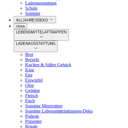
Ladenausstattung
Schule
Sommer
ALLJAHRESDEKO
close
LEBENSMITTELATTRAPPEN
LADENAUSSTATTUNG
Brot
Brezeln
Kuchen & Süßes Gebäck
Käse
Eier
Eiswürfel
Obst
Gemüse
Fleisch
Fisch
Sonstige Meerestiere
Sonstige Lebensmittelattrappen-Deko
Podeste
Präsenter
Regale