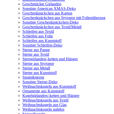
Geschmückte Girlanden
Sonstige American XMAS-Deko
Geschenkpäckchen aus Karton
Geschenkpäckchen aus Styropor mit Folienüberzug
Sonstige Geschenkpäckchen-Deko
Geschenkpäckchen aus Textil/Metall
Schleifen aus Textil
Schleifen aus Folie
Schleifen aus Kunststoff
Sonstige Schleifen-Deko
Sterne aus Pappe
Sterne aus Textil
Sterngirlanden/-ketten und Hänger
Sterne aus Styropor
Sterne aus Metall
Sterne aus Kunststoff
Sputniksterne
Sonstige Sterne-Deko
Weihnachtskugeln aus Kunststoff
Ornamente aus Kunststoff
Kugelgirlanden/-ketten und Hänger
Weihnachtskugeln aus Textil
Weihnachtskugeln aus Glas
Weihnachtskugeln nahtlos
Spiegelkugeln