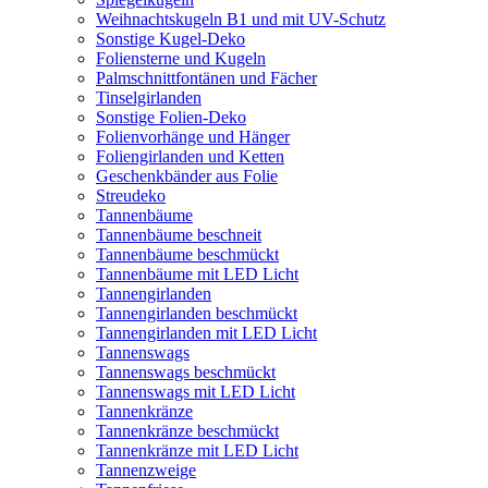
Weihnachtskugeln B1 und mit UV-Schutz
Sonstige Kugel-Deko
Foliensterne und Kugeln
Palmschnittfontänen und Fächer
Tinselgirlanden
Sonstige Folien-Deko
Folienvorhänge und Hänger
Foliengirlanden und Ketten
Geschenkbänder aus Folie
Streudeko
Tannenbäume
Tannenbäume beschneit
Tannenbäume beschmückt
Tannenbäume mit LED Licht
Tannengirlanden
Tannengirlanden beschmückt
Tannengirlanden mit LED Licht
Tannenswags
Tannenswags beschmückt
Tannenswags mit LED Licht
Tannenkränze
Tannenkränze beschmückt
Tannenkränze mit LED Licht
Tannenzweige