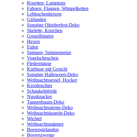
Rosetten, Lampions
Fahnen, Flaggen, Wimpelketten
Lebkuchenherzen
Girlanden
Sonstige Oktoberfest-Deko
Skelette, Knochen
Gruselfiguren
Hexen
Eulen
Spinnen, Spinnennetze
Vogelscheuchen
Fledermäuse
Kürbisse mit Gesicht
Sonstige Halloween-Deko
Weihnachtssessel, Hocker
Kronleuchter
Schaukelpferde
Nussknacker
Tannenbaum-Deko
Weihnachtssterne-Deko
Weihnachtskugeln-Deko
Wichtel
Weihnachtsmänner
Beerengirlanden
Beerenzweige