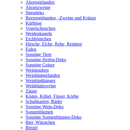
Ahorngirlanden
Ahornzweige
Streudeko
Beerengirlanden, -Zweige und Kränze
Kürbisse
Vogelscheuchen
Weidenkugeln
Eichhörnchen
Hirsche, Elche, Rehe, Rentiere
Eulen
Sonstige Tiere
Sonstige Herbst-Deko
Sonstige Gräser
Weintrauben
Weinblattgirlanden
Weinblatthänger
Weinblattzweige
Zäune
Kisten, Kübel, Fässer, Körbe
Schubkarren, Räder
Sonstige Wein-Deko
Sonnenblumen
Sonstige Sonnenblumen-Deko
Bier, Würstchen
Brezel