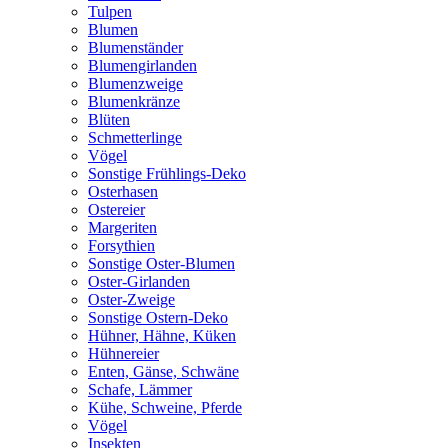
Tulpen
Blumen
Blumenständer
Blumengirlanden
Blumenzweige
Blumenkränze
Blüten
Schmetterlinge
Vögel
Sonstige Frühlings-Deko
Osterhasen
Ostereier
Margeriten
Forsythien
Sonstige Oster-Blumen
Oster-Girlanden
Oster-Zweige
Sonstige Ostern-Deko
Hühner, Hähne, Küken
Hühnereier
Enten, Gänse, Schwäne
Schafe, Lämmer
Kühe, Schweine, Pferde
Vögel
Insekten