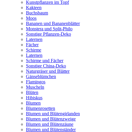
Kunstpflanzen im Topf
Kakteen
Buchsbaum
Moos
Bananen und Bananenblätter
Monstera und Split-Philo
Sonstige Pflanzen-Deko
Laternen
Fächer
Schirme
Laternen
Schirme und Fächer
Sonstige China-Deko
Naturgräser und Blätter
Gänseblümchen
Flamingos
Muscheln
Blüten
Hibiskus
Blumen
Blumenrosetten
Blumen und Blütengirlanden
Blumen und Blütenzweige
Blumen und Blütenzäune
Blumen und Blütenständer