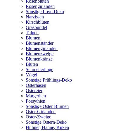
Rosenblüten
Rosengirlanden
Sonstige Love-Deko
Narzissen
Kirschblüten
Grasbündel
Tulpen
Blumen
Blumenständer
Blumengirlanden
Blumenzweige
Blumenkränze
Blüten
Schmetterlinge
Vögel
Sonstige Frühlings-Deko
Osterhasen
Ostereier
Margeriten
Forsythien
Sonstige Oster-Blumen
Oster-Girlanden
Oster-Zweige
Sonstige Ostern-Deko
Hühner, Hähne, Küken