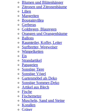
Blumen und Blütenhänger
Zitronen und Zitronenbäume
Lilien
Margeriten
Bougainvillea
Gerberas
Goldregen, Blauregen
Orangen und Orangenbäume
Ballons
Raumteiler, Koffer, Leiter
Surfbretter, Wegweiser
Wimpelketten
Eis
Strandartikel
Papageien
Sonstige Tiere
Sonstige Vögel
Gartenmöbel als Deko
Sonstige Sommer-Deko
Artikel aus Blech
Fische
Fischernetze
Muscheln, Sand und Steine
Korallen
Gräser