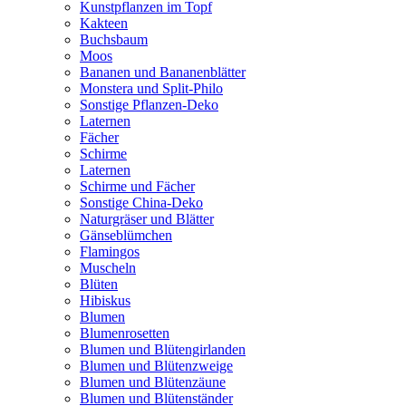
Kunstpflanzen im Topf
Kakteen
Buchsbaum
Moos
Bananen und Bananenblätter
Monstera und Split-Philo
Sonstige Pflanzen-Deko
Laternen
Fächer
Schirme
Laternen
Schirme und Fächer
Sonstige China-Deko
Naturgräser und Blätter
Gänseblümchen
Flamingos
Muscheln
Blüten
Hibiskus
Blumen
Blumenrosetten
Blumen und Blütengirlanden
Blumen und Blütenzweige
Blumen und Blütenzäune
Blumen und Blütenständer