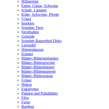
Hühnereier
Enten, Gänse, Schwäne
Schafe, Lämmer
Kühe, Schweine, Pferde
Vögel
Insekten
Sonstige Tiere
Strohballen
Getreide
Sonstige Bauernhof-Deko
Lavendel
Hängeplanzen
Kräuter
Blätter-/Blütengirlanden
Blätter-/Blütenzweige
Blätter-/Blütenhänger
Blätter-/Blütenpaneele
Blätter-/Blütenzäune
Gräser
Birken
Eukalyptus
Palmen und Palmblätter
Efeu
Farne
Bambus