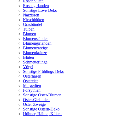
Rosenblüten
Rosengirlanden
Sonstige Love-Deko
Narzissen
Kirschblüten
Grasbündel
Tulpen
Blumen
Blumenständer
Blumengirlanden
Blumenzweige
Blumenkränze
Blüten
Schmetterlinge
Vögel
Sonstige Frühlings-Deko
Osterhasen
Ostereier
Margeriten
Forsythien
Sonstige Oster-Blumen
Oster-Girlanden
Oster-Zweige
Sonstige Ostern-Deko
Hühner, Hähne, Küken