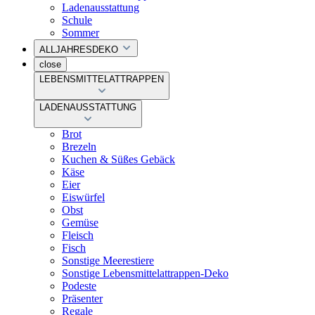
Ladenausstattung
Schule
Sommer
ALLJAHRESDEKO
close
LEBENSMITTELATTRAPPEN
LADENAUSSTATTUNG
Brot
Brezeln
Kuchen & Süßes Gebäck
Käse
Eier
Eiswürfel
Obst
Gemüse
Fleisch
Fisch
Sonstige Meerestiere
Sonstige Lebensmittelattrappen-Deko
Podeste
Präsenter
Regale