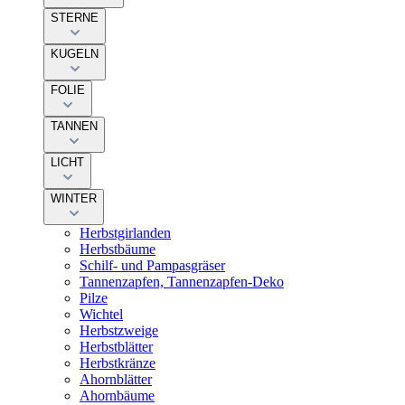
STERNE
KUGELN
FOLIE
TANNEN
LICHT
WINTER
Herbstgirlanden
Herbstbäume
Schilf- und Pampasgräser
Tannenzapfen, Tannenzapfen-Deko
Pilze
Wichtel
Herbstzweige
Herbstblätter
Herbstkränze
Ahornblätter
Ahornbäume