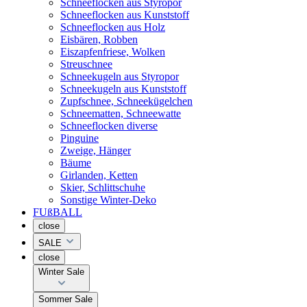
Schneeflocken aus Styropor
Schneeflocken aus Kunststoff
Schneeflocken aus Holz
Eisbären, Robben
Eiszapfenfriese, Wolken
Streuschnee
Schneekugeln aus Styropor
Schneekugeln aus Kunststoff
Zupfschnee, Schneekügelchen
Schneematten, Schneewatte
Schneeflocken diverse
Pinguine
Zweige, Hänger
Bäume
Girlanden, Ketten
Skier, Schlittschuhe
Sonstige Winter-Deko
FUßBALL
close
SALE
close
Winter Sale
Sommer Sale