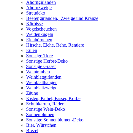
Ahorngirlanden
Ahornzweige
Streudeko
Beerengirlanden, -Zweige und Kränze
Kürbisse
Vogelscheuchen
Weidenkugeln
Eichhörnchen
Hirsche, Elche, Rehe, Rentiere
Eulen
Sonstige Tiere
Sonstige Herbst-Deko
Sonstige Gräser
Weintrauben
Weinblattgirlanden
Weinblatthänger
Weinblattzweige
Zäune
Kisten, Kübel, Fässer, Körbe
Schubkarren, Räder
Sonstige Wein-Deko
Sonnenblumen
Sonstige Sonnenblumen-Deko
Bier, Würstchen
Brezel