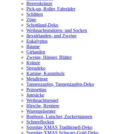
Beerenkränze
Pick-up, Roller, Fahrräder
Schlitten
Züge
Schottland-Deko
Weihnachtsmützen- und Socken
Ilexgirlanden- und Zweige
Eukalyptus
Bäume
Girlanden
Zweige, Hänger, Blätter
Kränze
Streudeko
Kamine, Kaminholz
Metallringe
Tannenzapfen, Tannenzapfen-Deko
Poinsettias
Jutesäcke
Weihnachtsengel
Hirsche, Rentiere
Warenpräsenter
Bonbons, Lutscher, Zuckerstangen
Schneeflocken
Sonstige XMAS Traditionell-Deko
Sonstige XMAS Schwarz-Gold-Deko