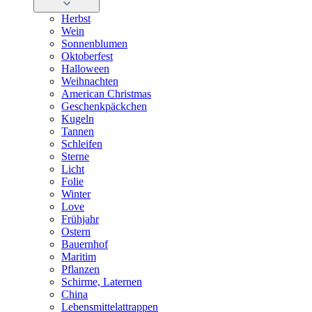
Herbst
Wein
Sonnenblumen
Oktoberfest
Halloween
Weihnachten
American Christmas
Geschenkpäckchen
Kugeln
Tannen
Schleifen
Sterne
Licht
Folie
Winter
Love
Frühjahr
Ostern
Bauernhof
Maritim
Pflanzen
Schirme, Laternen
China
Lebensmittelattrappen