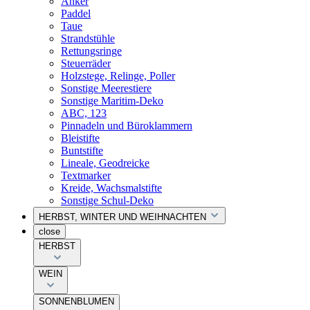
Anker
Paddel
Taue
Strandstühle
Rettungsringe
Steuerräder
Holzstege, Relinge, Poller
Sonstige Meerestiere
Sonstige Maritim-Deko
ABC, 123
Pinnadeln und Büroklammern
Bleistifte
Buntstifte
Lineale, Geodreicke
Textmarker
Kreide, Wachsmalstifte
Sonstige Schul-Deko
HERBST, WINTER UND WEIHNACHTEN
close
HERBST
WEIN
SONNENBLUMEN