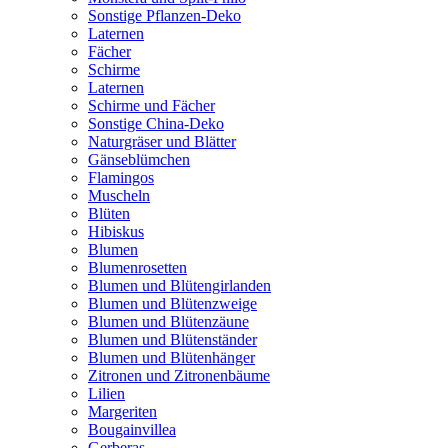
Sonstige Pflanzen-Deko
Laternen
Fächer
Schirme
Laternen
Schirme und Fächer
Sonstige China-Deko
Naturgräser und Blätter
Gänseblümchen
Flamingos
Muscheln
Blüten
Hibiskus
Blumen
Blumenrosetten
Blumen und Blütengirlanden
Blumen und Blütenzweige
Blumen und Blütenzäune
Blumen und Blütenständer
Blumen und Blütenhänger
Zitronen und Zitronenbäume
Lilien
Margeriten
Bougainvillea
Gerberas