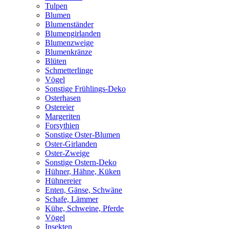
Tulpen
Blumen
Blumenständer
Blumengirlanden
Blumenzweige
Blumenkränze
Blüten
Schmetterlinge
Vögel
Sonstige Frühlings-Deko
Osterhasen
Ostereier
Margeriten
Forsythien
Sonstige Oster-Blumen
Oster-Girlanden
Oster-Zweige
Sonstige Ostern-Deko
Hühner, Hähne, Küken
Hühnereier
Enten, Gänse, Schwäne
Schafe, Lämmer
Kühe, Schweine, Pferde
Vögel
Insekten