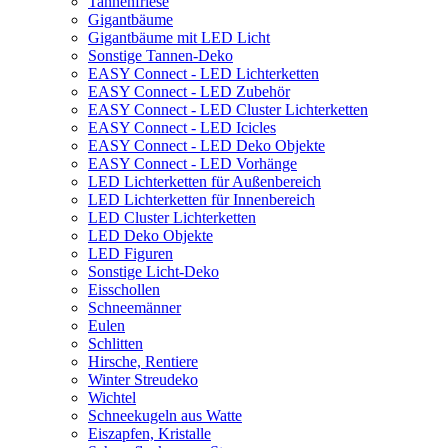
Tannenfriese
Gigantbäume
Gigantbäume mit LED Licht
Sonstige Tannen-Deko
EASY Connect - LED Lichterketten
EASY Connect - LED Zubehör
EASY Connect - LED Cluster Lichterketten
EASY Connect - LED Icicles
EASY Connect - LED Deko Objekte
EASY Connect - LED Vorhänge
LED Lichterketten für Außenbereich
LED Lichterketten für Innenbereich
LED Cluster Lichterketten
LED Deko Objekte
LED Figuren
Sonstige Licht-Deko
Eisschollen
Schneemänner
Eulen
Schlitten
Hirsche, Rentiere
Winter Streudeko
Wichtel
Schneekugeln aus Watte
Eiszapfen, Kristalle