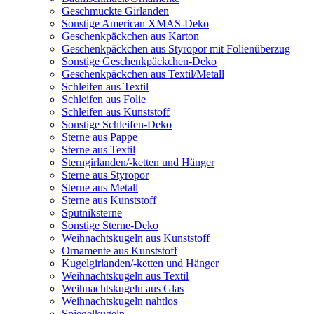
Geschmückte Girlanden
Sonstige American XMAS-Deko
Geschenkpäckchen aus Karton
Geschenkpäckchen aus Styropor mit Folienüberzug
Sonstige Geschenkpäckchen-Deko
Geschenkpäckchen aus Textil/Metall
Schleifen aus Textil
Schleifen aus Folie
Schleifen aus Kunststoff
Sonstige Schleifen-Deko
Sterne aus Pappe
Sterne aus Textil
Sterngirlanden/-ketten und Hänger
Sterne aus Styropor
Sterne aus Metall
Sterne aus Kunststoff
Sputniksterne
Sonstige Sterne-Deko
Weihnachtskugeln aus Kunststoff
Ornamente aus Kunststoff
Kugelgirlanden/-ketten und Hänger
Weihnachtskugeln aus Textil
Weihnachtskugeln aus Glas
Weihnachtskugeln nahtlos
Spiegelkugeln