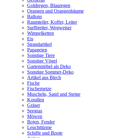
Goldregen, Blauregen
Orangen und Orangenbäume
Ballons
Raumteiler, Koffer, Leiter
Surfbretter, Wegweiser
Wimpelketten
Eis
Strandartikel
Papageien
Sonstige Tiere
Sonstige Vögel
Gartenmöbel als Deko
Sonstige Sommer-Deko
Artikel aus Blech
Fische
Fischernetze
Muscheln, Sand und Steine
Korallen
Gräser
Seegras
Möwen
Bojen, Fender
Leuchttürme
Schiffe und Boote