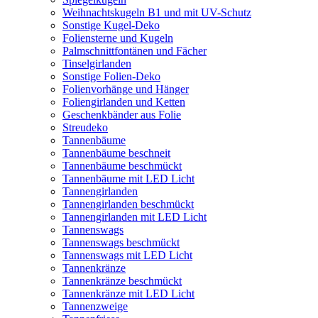
Weihnachtskugeln B1 und mit UV-Schutz
Sonstige Kugel-Deko
Foliensterne und Kugeln
Palmschnittfontänen und Fächer
Tinselgirlanden
Sonstige Folien-Deko
Folienvorhänge und Hänger
Foliengirlanden und Ketten
Geschenkbänder aus Folie
Streudeko
Tannenbäume
Tannenbäume beschneit
Tannenbäume beschmückt
Tannenbäume mit LED Licht
Tannengirlanden
Tannengirlanden beschmückt
Tannengirlanden mit LED Licht
Tannenswags
Tannenswags beschmückt
Tannenswags mit LED Licht
Tannenkränze
Tannenkränze beschmückt
Tannenkränze mit LED Licht
Tannenzweige