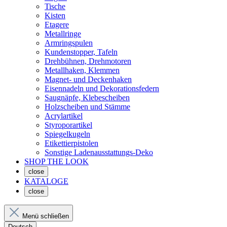
Tische
Kisten
Etagere
Metallringe
Armringspulen
Kundenstopper, Tafeln
Drehbühnen, Drehmotoren
Metallhaken, Klemmen
Magnet- und Deckenhaken
Eisennadeln und Dekorationsfedern
Saugnäpfe, Klebescheiben
Holzscheiben und Stämme
Acrylartikel
Styroporartikel
Spiegelkugeln
Etikettierpistolen
Sonstige Ladenausstattungs-Deko
SHOP THE LOOK
close
KATALOGE
close
Menü schließen
Deutsch