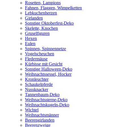
Rosetten, Lampions
Fahnen, Flaggen, Wimpelketten
Lebkuchenherzen
Girlanden
Sonstige Oktoberfest-Deko
Skelette, Knochen
Gruselfiguren
Hexen
Eulen
Spinnen, Spinnennetze
Vogelscheuchen
Fledermäuse
Kürbisse mit Gesicht
Sonstige Halloween-Deko
Weihnachtssessel, Hocker
Kronleuchter
Schaukelpferde
Nussknacker
Tannenbaum-Deko
Weihnachtssterne-Deko
Weihnachtskugeln-Deko
Wichtel
Weihnachtsmänner
Beerengirlanden
Beerenzweige