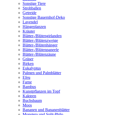
Sonstige Tiere
Strohballen
Getreide
Sonstige Bauernhof-Deko
Lavendel
Hängeplanzen
Kräuter
Blätter-/Blütengirlanden
Blätter-/Blütenzweige
Blätter-/Blütenhänger
Blätter-/Blütenpaneele
Blätter-/Blütenzäune
Gräser
Birken
Eukalyptus
Palmen und Palmblätter
Efeu
Farne
Bambus
Kunstpflanzen im Topf
Kakteen
Buchsbaum
Moos
Bananen und Bananenblätter
Monstera und Split-Philo