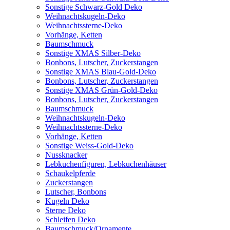
Sonstige Schwarz-Gold Deko
Weihnachtskugeln-Deko
Weihnachtssterne-Deko
Vorhänge, Ketten
Baumschmuck
Sonstige XMAS Silber-Deko
Bonbons, Lutscher, Zuckerstangen
Sonstige XMAS Blau-Gold-Deko
Bonbons, Lutscher, Zuckerstangen
Sonstige XMAS Grün-Gold-Deko
Bonbons, Lutscher, Zuckerstangen
Baumschmuck
Weihnachtskugeln-Deko
Weihnachtssterne-Deko
Vorhänge, Ketten
Sonstige Weiss-Gold-Deko
Nussknacker
Lebkuchenfiguren, Lebkuchenhäuser
Schaukelpferde
Zuckerstangen
Lutscher, Bonbons
Kugeln Deko
Sterne Deko
Schleifen Deko
Baumschmuck/Ornamente