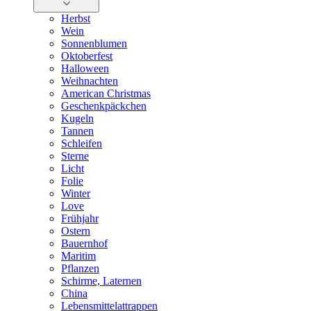
Herbst
Wein
Sonnenblumen
Oktoberfest
Halloween
Weihnachten
American Christmas
Geschenkpäckchen
Kugeln
Tannen
Schleifen
Sterne
Licht
Folie
Winter
Love
Frühjahr
Ostern
Bauernhof
Maritim
Pflanzen
Schirme, Laternen
China
Lebensmittelattrappen