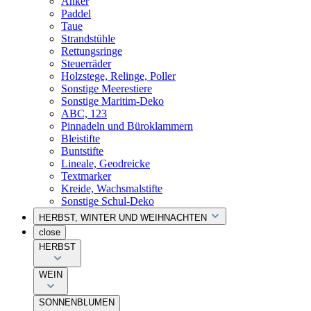
Anker
Paddel
Taue
Strandstühle
Rettungsringe
Steuerräder
Holzstege, Relinge, Poller
Sonstige Meerestiere
Sonstige Maritim-Deko
ABC, 123
Pinnadeln und Büroklammern
Bleistifte
Buntstifte
Lineale, Geodreicke
Textmarker
Kreide, Wachsmalstifte
Sonstige Schul-Deko
HERBST, WINTER UND WEIHNACHTEN
close
HERBST
WEIN
SONNENBLUMEN