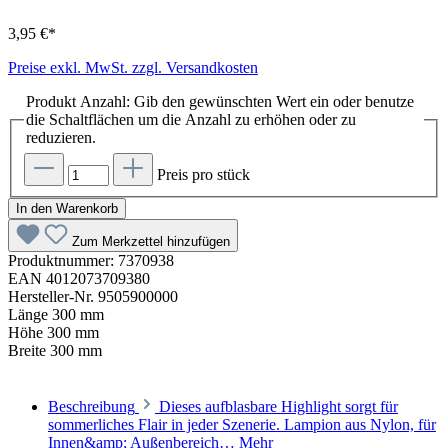
3,95 €*
Preise exkl. MwSt. zzgl. Versandkosten
Produkt Anzahl: Gib den gewünschten Wert ein oder benutze
die Schaltflächen um die Anzahl zu erhöhen oder zu
reduzieren.
Preis pro stück
In den Warenkorb
Zum Merkzettel hinzufügen
Produktnummer:
7370938
EAN
4012073709380
Hersteller-Nr.
9505900000
Länge
300 mm
Höhe
300 mm
Breite
300 mm
Beschreibung
Dieses aufblasbare Highlight sorgt für
sommerliches Flair in jeder Szenerie. Lampion aus Nylon, für
Innen&amp; Außenbereich…
Mehr