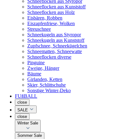
Schneeflocken aus Styropor
Schneeflocken aus Kunststoff
Schneeflocken aus Holz
Eisbären, Robben
Eiszapfenfriese, Wolken
Streuschnee
Schneekugeln aus Styropor
Schneekugeln aus Kunststoff
Zupfschnee, Schneekügelchen
Schneematten, Schneewatte
Schneeflocken diverse
Pinguine
Zweige, Hänger
Bäume
Girlanden, Ketten
Skier, Schlittschuhe
Sonstige Winter-Deko
FUßBALL
close
SALE
close
Winter Sale
Sommer Sale