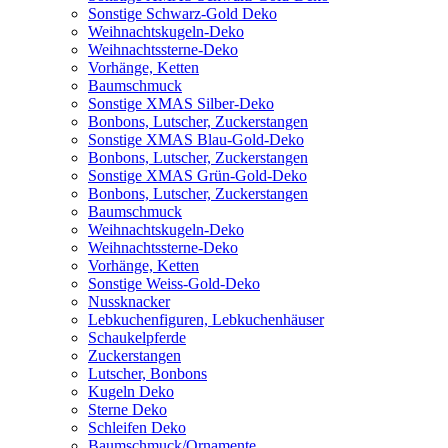
Sonstige Schwarz-Gold Deko
Weihnachtskugeln-Deko
Weihnachtssterne-Deko
Vorhänge, Ketten
Baumschmuck
Sonstige XMAS Silber-Deko
Bonbons, Lutscher, Zuckerstangen
Sonstige XMAS Blau-Gold-Deko
Bonbons, Lutscher, Zuckerstangen
Sonstige XMAS Grün-Gold-Deko
Bonbons, Lutscher, Zuckerstangen
Baumschmuck
Weihnachtskugeln-Deko
Weihnachtssterne-Deko
Vorhänge, Ketten
Sonstige Weiss-Gold-Deko
Nussknacker
Lebkuchenfiguren, Lebkuchenhäuser
Schaukelpferde
Zuckerstangen
Lutscher, Bonbons
Kugeln Deko
Sterne Deko
Schleifen Deko
Baumschmuck/Ornamente