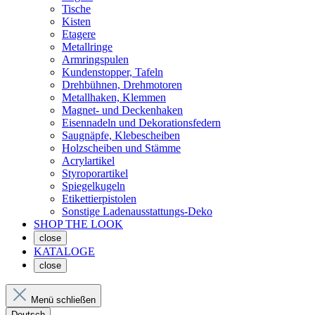
Tische
Kisten
Etagere
Metallringe
Armringspulen
Kundenstopper, Tafeln
Drehbühnen, Drehmotoren
Metallhaken, Klemmen
Magnet- und Deckenhaken
Eisennadeln und Dekorationsfedern
Saugnäpfe, Klebescheiben
Holzscheiben und Stämme
Acrylartikel
Styroporartikel
Spiegelkugeln
Etikettierpistolen
Sonstige Ladenausstattungs-Deko
SHOP THE LOOK
close
KATALOGE
close
Menü schließen
Deutsch