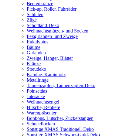
Beerenkränze
Pick-up, Roller, Fahrräder
Schlitten
Züge
Schottland-Deko
Weihnachtsmützen- und Socken
Ilexgirlanden- und Zweige
Eukalyptus
Bäume
Girlanden
Zweige, Hänger, Blätter
Kränze
Streudeko
Kamine, Kaminholz
Metallringe
Tannenzapfen, Tannenzapfen-Deko
Poinsettias
Jutesäcke
Weihnachtsengel
Hirsche, Rentiere
Warenpräsenter
Bonbons, Lutscher, Zuckerstangen
Schneeflocken
Sonstige XMAS Traditionell-Deko
Sonstige XMAS Schwarz-Gold-Deko