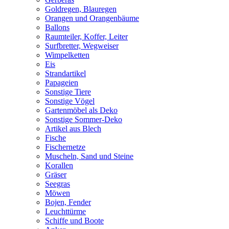
Goldregen, Blauregen
Orangen und Orangenbäume
Ballons
Raumteiler, Koffer, Leiter
Surfbretter, Wegweiser
Wimpelketten
Eis
Strandartikel
Papageien
Sonstige Tiere
Sonstige Vögel
Gartenmöbel als Deko
Sonstige Sommer-Deko
Artikel aus Blech
Fische
Fischernetze
Muscheln, Sand und Steine
Korallen
Gräser
Seegras
Möwen
Bojen, Fender
Leuchttürme
Schiffe und Boote