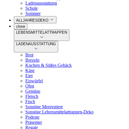
Ladenausstattung
Schule
Sommer
ALLJAHRESDEKO
close
LEBENSMITTELATTRAPPEN
LADENAUSSTATTUNG
Brot
Brezeln
Kuchen & Süßes Gebäck
Käse
Eier
Eiswürfel
Obst
Gemüse
Fleisch
Fisch
Sonstige Meerestiere
Sonstige Lebensmittelattrappen-Deko
Podeste
Präsenter
Regale