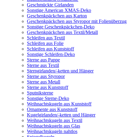
Geschmückte Girlanden
Sonstige American XMAS-Deko
Geschenkpäckchen aus Karton
Geschenkpäckchen aus Styropor mit Folienüberzug
Sonstige Geschenkpäckchen-Deko
Geschenkpäckchen aus Textil/Metall
Schleifen aus Textil
Schleifen aus Folie
Schleifen aus Kunststoff
Sonstige Schleifen-Deko
Sterne aus Pappe
Sterne aus Textil
Sterngirlanden/-ketten und Hänger
Sterne aus Styropor
Sterne aus Metall
Sterne aus Kunststoff
Sputniksterne
Sonstige Sterne-Deko
Weihnachtskugeln aus Kunststoff
Ornamente aus Kunststoff
Kugelgirlanden/-ketten und Hänger
Weihnachtskugeln aus Textil
Weihnachtskugeln aus Glas
Weihnachtskugeln nahtlos
Spiegelkugeln