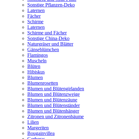
Sonstige Pflanzen-Deko
Laternen
Fächer
Schirme
Laternen
Schirme und Fächer
Sonstige China-Deko
Naturgräser und Blätter
Gänseblümchen
Flamingos
Muscheln
Blüten
Hibiskus
Blumen
Blumenrosetten
Blumen und Blütengirlanden
Blumen und Blütenzweige
Blumen und Blütenzäune
Blumen und Blütenständer
Blumen und Blütenhänger
Zitronen und Zitronenbäume
Lilien
Margeriten
Bougainvillea
Gerberas