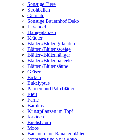
Sonstige Tiere
Strohballen
Getreide
Sonstige Bauernhof-Deko
Lavendel
Hängeplanzen
Kräuter
Blätter-/Blütengirlanden
Blätter-/Blütenzweige
Blätter-/Blütenhänger
Blätter-/Blütenpaneele
Blätter-/Blütenzäune
Gräser
Birken
Eukalyptus
Palmen und Palmblätter
Efeu
Farne
Bambus
Kunstpflanzen im Topf
Kakteen
Buchsbaum
Moos
Bananen und Bananenblätter
Monstera und Split-Philo