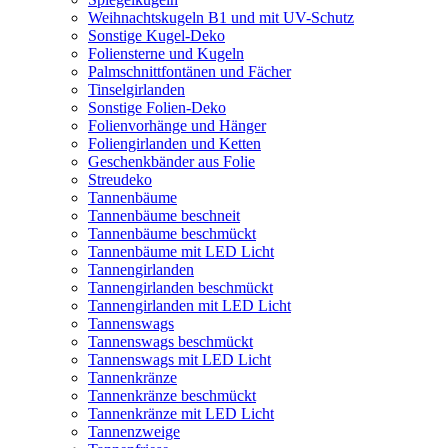
Weihnachtskugeln B1 und mit UV-Schutz
Sonstige Kugel-Deko
Foliensterne und Kugeln
Palmschnittfontänen und Fächer
Tinselgirlanden
Sonstige Folien-Deko
Folienvorhänge und Hänger
Foliengirlanden und Ketten
Geschenkbänder aus Folie
Streudeko
Tannenbäume
Tannenbäume beschneit
Tannenbäume beschmückt
Tannenbäume mit LED Licht
Tannengirlanden
Tannengirlanden beschmückt
Tannengirlanden mit LED Licht
Tannenswags
Tannenswags beschmückt
Tannenswags mit LED Licht
Tannenkränze
Tannenkränze beschmückt
Tannenkränze mit LED Licht
Tannenzweige