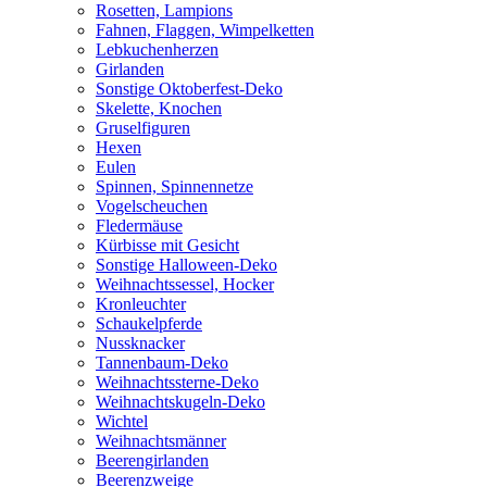
Rosetten, Lampions
Fahnen, Flaggen, Wimpelketten
Lebkuchenherzen
Girlanden
Sonstige Oktoberfest-Deko
Skelette, Knochen
Gruselfiguren
Hexen
Eulen
Spinnen, Spinnennetze
Vogelscheuchen
Fledermäuse
Kürbisse mit Gesicht
Sonstige Halloween-Deko
Weihnachtssessel, Hocker
Kronleuchter
Schaukelpferde
Nussknacker
Tannenbaum-Deko
Weihnachtssterne-Deko
Weihnachtskugeln-Deko
Wichtel
Weihnachtsmänner
Beerengirlanden
Beerenzweige