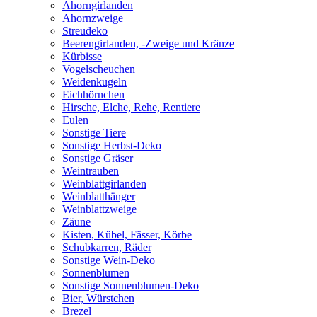
Ahorngirlanden
Ahornzweige
Streudeko
Beerengirlanden, -Zweige und Kränze
Kürbisse
Vogelscheuchen
Weidenkugeln
Eichhörnchen
Hirsche, Elche, Rehe, Rentiere
Eulen
Sonstige Tiere
Sonstige Herbst-Deko
Sonstige Gräser
Weintrauben
Weinblattgirlanden
Weinblatthänger
Weinblattzweige
Zäune
Kisten, Kübel, Fässer, Körbe
Schubkarren, Räder
Sonstige Wein-Deko
Sonnenblumen
Sonstige Sonnenblumen-Deko
Bier, Würstchen
Brezel