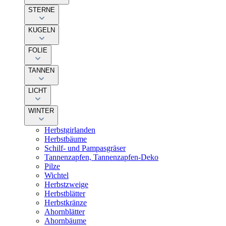
STERNE
KUGELN
FOLIE
TANNEN
LICHT
WINTER
Herbstgirlanden
Herbstbäume
Schilf- und Pampasgräser
Tannenzapfen, Tannenzapfen-Deko
Pilze
Wichtel
Herbstzweige
Herbstblätter
Herbstkränze
Ahornblätter
Ahornbäume