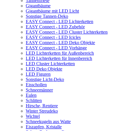
Tannenfriese
Gigantbäume
Gigantbäume mit LED Licht
Sonstige Tannen-Deko
EASY Connect - LED Lichterketten
EASY Connect - LED Zubehör
EASY Connect - LED Cluster Lichterketten
EASY Connect - LED Icicles
EASY Connect - LED Deko Objekte
EASY Connect - LED Vorhänge
LED Lichterketten für Außenbereich
LED Lichterketten für Innenbereich
LED Cluster Lichterketten
LED Deko Objekte
LED Figuren
Sonstige Licht-Deko
Eisschollen
Schneemänner
Eulen
Schlitten
Hirsche, Rentiere
Winter Streudeko
Wichtel
Schneekugeln aus Watte
Eiszapfen, Kristalle