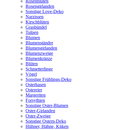
Rosenblüten
Rosengirlanden
Sonstige Love-Deko
Narzissen
Kirschblüten
Grasbündel
Tulpen
Blumen
Blumenständer
Blumengirlanden
Blumenzweige
Blumenkränze
Blüten
Schmetterlinge
Vögel
Sonstige Frühlings-Deko
Osterhasen
Ostereier
Margeriten
Forsythien
Sonstige Oster-Blumen
Oster-Girlanden
Oster-Zweige
Sonstige Ostern-Deko
Hühner, Hähne, Küken