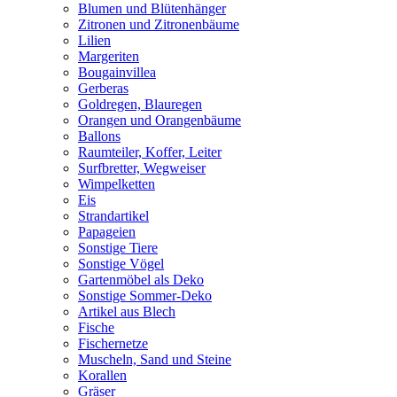
Blumen und Blütenhänger
Zitronen und Zitronenbäume
Lilien
Margeriten
Bougainvillea
Gerberas
Goldregen, Blauregen
Orangen und Orangenbäume
Ballons
Raumteiler, Koffer, Leiter
Surfbretter, Wegweiser
Wimpelketten
Eis
Strandartikel
Papageien
Sonstige Tiere
Sonstige Vögel
Gartenmöbel als Deko
Sonstige Sommer-Deko
Artikel aus Blech
Fische
Fischernetze
Muscheln, Sand und Steine
Korallen
Gräser