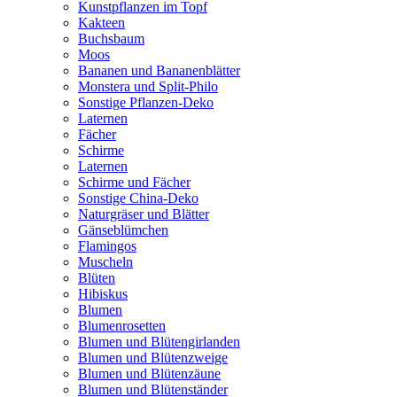
Kunstpflanzen im Topf
Kakteen
Buchsbaum
Moos
Bananen und Bananenblätter
Monstera und Split-Philo
Sonstige Pflanzen-Deko
Laternen
Fächer
Schirme
Laternen
Schirme und Fächer
Sonstige China-Deko
Naturgräser und Blätter
Gänseblümchen
Flamingos
Muscheln
Blüten
Hibiskus
Blumen
Blumenrosetten
Blumen und Blütengirlanden
Blumen und Blütenzweige
Blumen und Blütenzäune
Blumen und Blütenständer