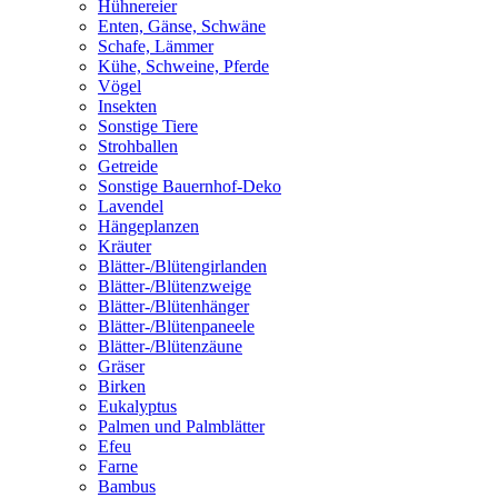
Hühnereier
Enten, Gänse, Schwäne
Schafe, Lämmer
Kühe, Schweine, Pferde
Vögel
Insekten
Sonstige Tiere
Strohballen
Getreide
Sonstige Bauernhof-Deko
Lavendel
Hängeplanzen
Kräuter
Blätter-/Blütengirlanden
Blätter-/Blütenzweige
Blätter-/Blütenhänger
Blätter-/Blütenpaneele
Blätter-/Blütenzäune
Gräser
Birken
Eukalyptus
Palmen und Palmblätter
Efeu
Farne
Bambus