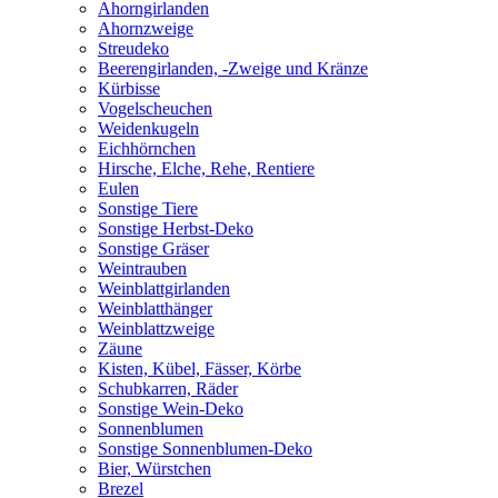
Ahorngirlanden
Ahornzweige
Streudeko
Beerengirlanden, -Zweige und Kränze
Kürbisse
Vogelscheuchen
Weidenkugeln
Eichhörnchen
Hirsche, Elche, Rehe, Rentiere
Eulen
Sonstige Tiere
Sonstige Herbst-Deko
Sonstige Gräser
Weintrauben
Weinblattgirlanden
Weinblatthänger
Weinblattzweige
Zäune
Kisten, Kübel, Fässer, Körbe
Schubkarren, Räder
Sonstige Wein-Deko
Sonnenblumen
Sonstige Sonnenblumen-Deko
Bier, Würstchen
Brezel