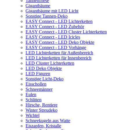
Tannenfriese
Gigantbäume
Gigantbäume mit LED Licht
Sonstige Tannen-Deko
EASY Connect - LED Lichterketten
EASY Connect - LED Zubehör
EASY Connect - LED Cluster Lichterketten
EASY Connect - LED Icicles
EASY Connect - LED Deko Objekte
EASY Connect - LED Vorhänge
LED Lichterketten für Außenbereich
LED Lichterketten für Innenbereich
LED Cluster Lichterketten
LED Deko Objekte
LED Figuren
Sonstige Licht-Deko
Eisschollen
Schneemänner
Eulen
Schlitten
Hirsche, Rentiere
Winter Streudeko
Wichtel
Schneekugeln aus Watte
Eiszapfen, Kristalle