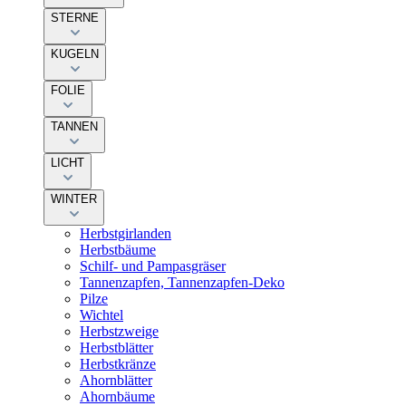
STERNE
KUGELN
FOLIE
TANNEN
LICHT
WINTER
Herbstgirlanden
Herbstbäume
Schilf- und Pampasgräser
Tannenzapfen, Tannenzapfen-Deko
Pilze
Wichtel
Herbstzweige
Herbstblätter
Herbstkränze
Ahornblätter
Ahornbäume