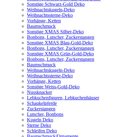
Sonstige Schwarz-Gold Deko
Weihnachtskugeln-Deko
Weihnachtssterne-Deko
Vorhänge, Ketten
Baumschmuck
Sonstige XMAS Silber-Deko
Bonbons, Lutscher, Zuckerstangen
Sonstige XMAS Blau-Gold-Deko
Bonbons, Lutscher, Zuckerstangen
Sonstige XMAS Grün-Gold-Deko
Bonbons, Lutscher, Zuckerstangen
Baumschmuck
Weihnachtskugeln-Deko
Weihnachtssterne-Deko
Vorhänge, Ketten
Sonstige Weiss-Gold-Deko
Nussknacker
Lebkuchenfiguren, Lebkuchenhäuser
Schaukelpferde
Zuckerstangen
Lutscher, Bonbons
Kugeln Deko
Sterne Deko
Schleifen Deko
Baumschmuck/Ornamente