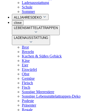
Ladenausstattung
Schule
Sommer
ALLJAHRESDEKO
close
LEBENSMITTELATTRAPPEN
LADENAUSSTATTUNG
Brot
Brezeln
Kuchen & Süßes Gebäck
Käse
Eier
Eiswürfel
Obst
Gemüse
Fleisch
Fisch
Sonstige Meerestiere
Sonstige Lebensmittelattrappen-Deko
Podeste
Präsenter
Regale