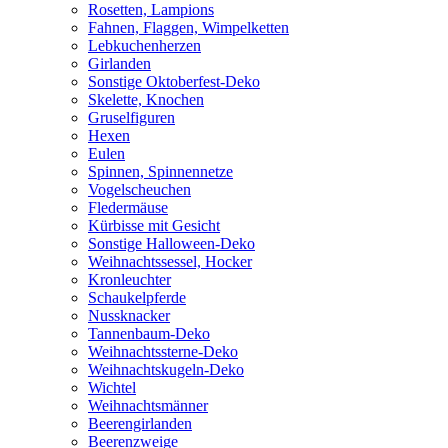
Rosetten, Lampions
Fahnen, Flaggen, Wimpelketten
Lebkuchenherzen
Girlanden
Sonstige Oktoberfest-Deko
Skelette, Knochen
Gruselfiguren
Hexen
Eulen
Spinnen, Spinnennetze
Vogelscheuchen
Fledermäuse
Kürbisse mit Gesicht
Sonstige Halloween-Deko
Weihnachtssessel, Hocker
Kronleuchter
Schaukelpferde
Nussknacker
Tannenbaum-Deko
Weihnachtssterne-Deko
Weihnachtskugeln-Deko
Wichtel
Weihnachtsmänner
Beerengirlanden
Beerenzweige