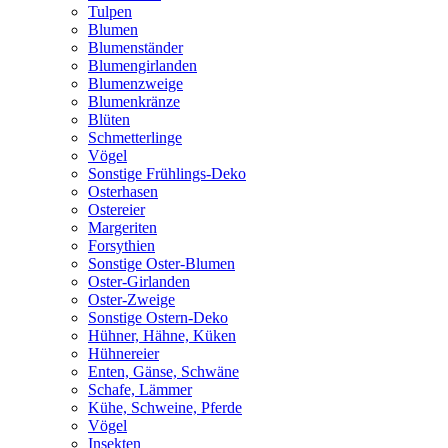
Tulpen
Blumen
Blumenständer
Blumengirlanden
Blumenzweige
Blumenkränze
Blüten
Schmetterlinge
Vögel
Sonstige Frühlings-Deko
Osterhasen
Ostereier
Margeriten
Forsythien
Sonstige Oster-Blumen
Oster-Girlanden
Oster-Zweige
Sonstige Ostern-Deko
Hühner, Hähne, Küken
Hühnereier
Enten, Gänse, Schwäne
Schafe, Lämmer
Kühe, Schweine, Pferde
Vögel
Insekten