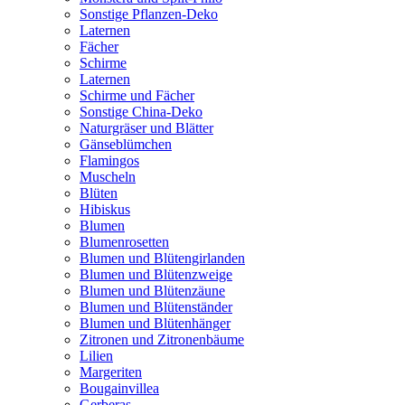
Sonstige Pflanzen-Deko
Laternen
Fächer
Schirme
Laternen
Schirme und Fächer
Sonstige China-Deko
Naturgräser und Blätter
Gänseblümchen
Flamingos
Muscheln
Blüten
Hibiskus
Blumen
Blumenrosetten
Blumen und Blütengirlanden
Blumen und Blütenzweige
Blumen und Blütenzäune
Blumen und Blütenständer
Blumen und Blütenhänger
Zitronen und Zitronenbäume
Lilien
Margeriten
Bougainvillea
Gerberas