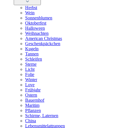
Herbst
Wein
Sonnenblumen
Oktoberfest
Halloween
Weihnachten
American Christmas
Geschenkpäckchen
Kugeln
Tannen
Schleifen
Sterne
Licht
Folie
Winter
Love
Frühjahr
Ostern
Bauernhof
Maritim
Pflanzen
Schirme, Laternen
China
Lebensmittelattrappen