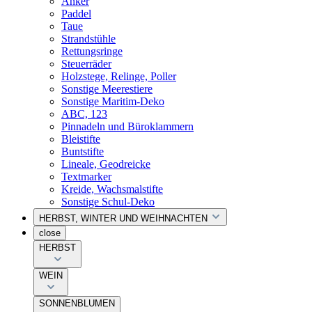
Anker
Paddel
Taue
Strandstühle
Rettungsringe
Steuerräder
Holzstege, Relinge, Poller
Sonstige Meerestiere
Sonstige Maritim-Deko
ABC, 123
Pinnadeln und Büroklammern
Bleistifte
Buntstifte
Lineale, Geodreicke
Textmarker
Kreide, Wachsmalstifte
Sonstige Schul-Deko
HERBST, WINTER UND WEIHNACHTEN
close
HERBST
WEIN
SONNENBLUMEN