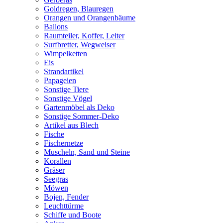
Goldregen, Blauregen
Orangen und Orangenbäume
Ballons
Raumteiler, Koffer, Leiter
Surfbretter, Wegweiser
Wimpelketten
Eis
Strandartikel
Papageien
Sonstige Tiere
Sonstige Vögel
Gartenmöbel als Deko
Sonstige Sommer-Deko
Artikel aus Blech
Fische
Fischernetze
Muscheln, Sand und Steine
Korallen
Gräser
Seegras
Möwen
Bojen, Fender
Leuchttürme
Schiffe und Boote