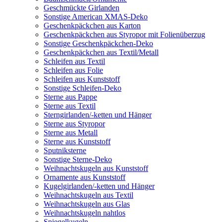
Geschmückte Girlanden
Sonstige American XMAS-Deko
Geschenkpäckchen aus Karton
Geschenkpäckchen aus Styropor mit Folienüberzug
Sonstige Geschenkpäckchen-Deko
Geschenkpäckchen aus Textil/Metall
Schleifen aus Textil
Schleifen aus Folie
Schleifen aus Kunststoff
Sonstige Schleifen-Deko
Sterne aus Pappe
Sterne aus Textil
Sterngirlanden/-ketten und Hänger
Sterne aus Styropor
Sterne aus Metall
Sterne aus Kunststoff
Sputniksterne
Sonstige Sterne-Deko
Weihnachtskugeln aus Kunststoff
Ornamente aus Kunststoff
Kugelgirlanden/-ketten und Hänger
Weihnachtskugeln aus Textil
Weihnachtskugeln aus Glas
Weihnachtskugeln nahtlos
Spiegelkugeln