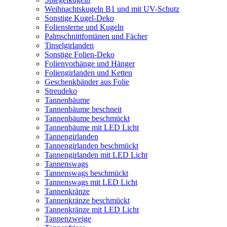
Weihnachtskugeln B1 und mit UV-Schutz
Sonstige Kugel-Deko
Foliensterne und Kugeln
Palmschnittfontänen und Fächer
Tinselgirlanden
Sonstige Folien-Deko
Folienvorhänge und Hänger
Foliengirlanden und Ketten
Geschenkbänder aus Folie
Streudeko
Tannenbäume
Tannenbäume beschneit
Tannenbäume beschmückt
Tannenbäume mit LED Licht
Tannengirlanden
Tannengirlanden beschmückt
Tannengirlanden mit LED Licht
Tannenswags
Tannenswags beschmückt
Tannenswags mit LED Licht
Tannenkränze
Tannenkränze beschmückt
Tannenkränze mit LED Licht
Tannenzweige