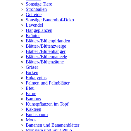
Sonstige Tiere
Strohballen
Getreide
Sonstige Bauernhof-Deko
Lavendel
Hängeplanzen
Kräuter
Blätter-/Blütengirlanden
Blätter-/Blütenzweige
Blätter-/Blütenhänger
Blätter-/Blütenpaneele
Blätter-/Blütenzäune
Gräser
Birken
Eukalyptus
Palmen und Palmblätter
Efeu
Farne
Bambus
Kunstpflanzen im Topf
Kakteen
Buchsbaum
Moos
Bananen und Bananenblätter
Monstera und Split-Philo