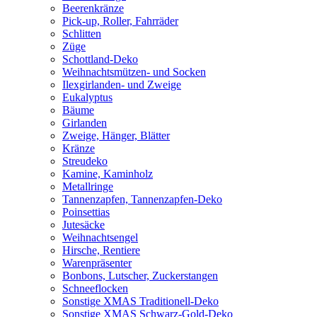
Beerenkränze
Pick-up, Roller, Fahrräder
Schlitten
Züge
Schottland-Deko
Weihnachtsmützen- und Socken
Ilexgirlanden- und Zweige
Eukalyptus
Bäume
Girlanden
Zweige, Hänger, Blätter
Kränze
Streudeko
Kamine, Kaminholz
Metallringe
Tannenzapfen, Tannenzapfen-Deko
Poinsettias
Jutesäcke
Weihnachtsengel
Hirsche, Rentiere
Warenpräsenter
Bonbons, Lutscher, Zuckerstangen
Schneeflocken
Sonstige XMAS Traditionell-Deko
Sonstige XMAS Schwarz-Gold-Deko