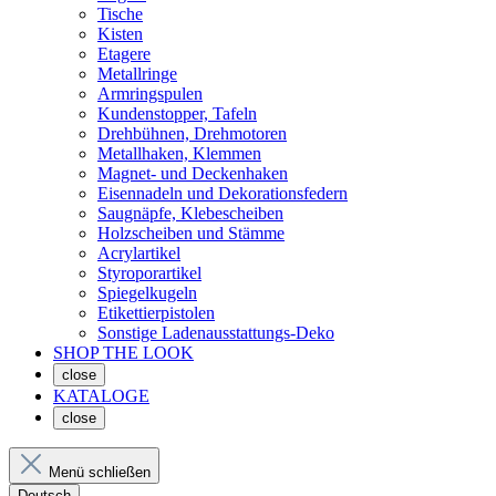
Tische
Kisten
Etagere
Metallringe
Armringspulen
Kundenstopper, Tafeln
Drehbühnen, Drehmotoren
Metallhaken, Klemmen
Magnet- und Deckenhaken
Eisennadeln und Dekorationsfedern
Saugnäpfe, Klebescheiben
Holzscheiben und Stämme
Acrylartikel
Styroporartikel
Spiegelkugeln
Etikettierpistolen
Sonstige Ladenausstattungs-Deko
SHOP THE LOOK
close
KATALOGE
close
Menü schließen
Deutsch