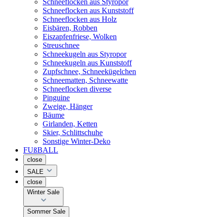
Schneeflocken aus Styropor
Schneeflocken aus Kunststoff
Schneeflocken aus Holz
Eisbären, Robben
Eiszapfenfriese, Wolken
Streuschnee
Schneekugeln aus Styropor
Schneekugeln aus Kunststoff
Zupfschnee, Schneekügelchen
Schneematten, Schneewatte
Schneeflocken diverse
Pinguine
Zweige, Hänger
Bäume
Girlanden, Ketten
Skier, Schlittschuhe
Sonstige Winter-Deko
FUßBALL
close
SALE
close
Winter Sale
Sommer Sale