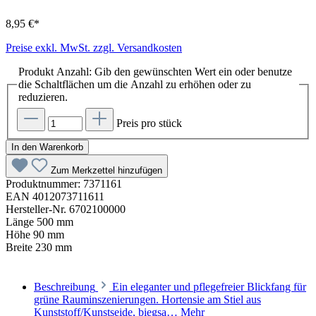
8,95 €*
Preise exkl. MwSt. zzgl. Versandkosten
Produkt Anzahl: Gib den gewünschten Wert ein oder benutze
die Schaltflächen um die Anzahl zu erhöhen oder zu
reduzieren.
Preis pro stück
In den Warenkorb
Zum Merkzettel hinzufügen
Produktnummer:
7371161
EAN
4012073711611
Hersteller-Nr.
6702100000
Länge
500 mm
Höhe
90 mm
Breite
230 mm
Beschreibung
Ein eleganter und pflegefreier Blickfang für
grüne Rauminszenierungen. Hortensie am Stiel aus
Kunststoff/Kunstseide, biegsa…
Mehr