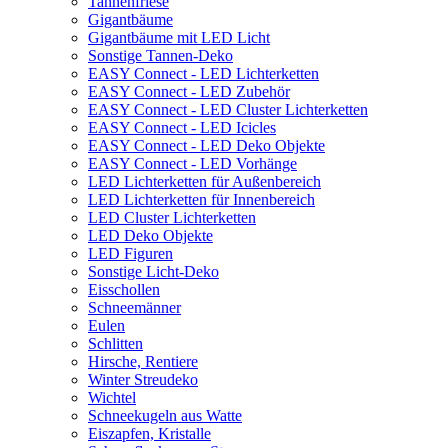
Tannenfriese
Gigantbäume
Gigantbäume mit LED Licht
Sonstige Tannen-Deko
EASY Connect - LED Lichterketten
EASY Connect - LED Zubehör
EASY Connect - LED Cluster Lichterketten
EASY Connect - LED Icicles
EASY Connect - LED Deko Objekte
EASY Connect - LED Vorhänge
LED Lichterketten für Außenbereich
LED Lichterketten für Innenbereich
LED Cluster Lichterketten
LED Deko Objekte
LED Figuren
Sonstige Licht-Deko
Eisschollen
Schneemänner
Eulen
Schlitten
Hirsche, Rentiere
Winter Streudeko
Wichtel
Schneekugeln aus Watte
Eiszapfen, Kristalle