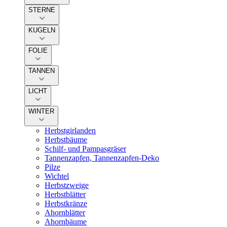
STERNE
KUGELN
FOLIE
TANNEN
LICHT
WINTER
Herbstgirlanden
Herbstbäume
Schilf- und Pampasgräser
Tannenzapfen, Tannenzapfen-Deko
Pilze
Wichtel
Herbstzweige
Herbstblätter
Herbstkränze
Ahornblätter
Ahornbäume