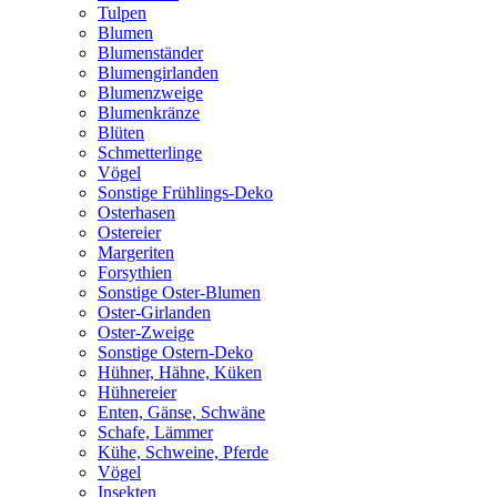
Tulpen
Blumen
Blumenständer
Blumengirlanden
Blumenzweige
Blumenkränze
Blüten
Schmetterlinge
Vögel
Sonstige Frühlings-Deko
Osterhasen
Ostereier
Margeriten
Forsythien
Sonstige Oster-Blumen
Oster-Girlanden
Oster-Zweige
Sonstige Ostern-Deko
Hühner, Hähne, Küken
Hühnereier
Enten, Gänse, Schwäne
Schafe, Lämmer
Kühe, Schweine, Pferde
Vögel
Insekten