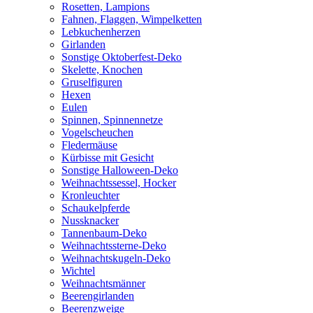
Rosetten, Lampions
Fahnen, Flaggen, Wimpelketten
Lebkuchenherzen
Girlanden
Sonstige Oktoberfest-Deko
Skelette, Knochen
Gruselfiguren
Hexen
Eulen
Spinnen, Spinnennetze
Vogelscheuchen
Fledermäuse
Kürbisse mit Gesicht
Sonstige Halloween-Deko
Weihnachtssessel, Hocker
Kronleuchter
Schaukelpferde
Nussknacker
Tannenbaum-Deko
Weihnachtssterne-Deko
Weihnachtskugeln-Deko
Wichtel
Weihnachtsmänner
Beerengirlanden
Beerenzweige