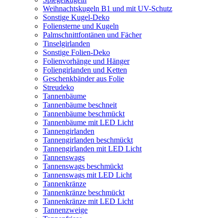
Weihnachtskugeln B1 und mit UV-Schutz
Sonstige Kugel-Deko
Foliensterne und Kugeln
Palmschnittfontänen und Fächer
Tinselgirlanden
Sonstige Folien-Deko
Folienvorhänge und Hänger
Foliengirlanden und Ketten
Geschenkbänder aus Folie
Streudeko
Tannenbäume
Tannenbäume beschneit
Tannenbäume beschmückt
Tannenbäume mit LED Licht
Tannengirlanden
Tannengirlanden beschmückt
Tannengirlanden mit LED Licht
Tannenswags
Tannenswags beschmückt
Tannenswags mit LED Licht
Tannenkränze
Tannenkränze beschmückt
Tannenkränze mit LED Licht
Tannenzweige