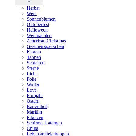
Herbst
Wein
Sonnenblumen
Oktoberfest
Halloween
Weihnachten
American Christmas
Geschenkpäckchen
Kugeln
Tannen
Schleifen
Sterne
Licht
Folie
Winter
Love
Frühjahr
Ostern
Bauernhof
Maritim
Pflanzen
Schirme, Laternen
China
Lebensmittelattrappen