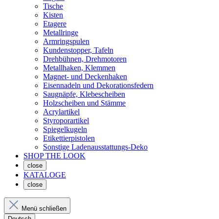
Tische
Kisten
Etagere
Metallringe
Armringspulen
Kundenstopper, Tafeln
Drehbühnen, Drehmotoren
Metallhaken, Klemmen
Magnet- und Deckenhaken
Eisennadeln und Dekorationsfedern
Saugnäpfe, Klebescheiben
Holzscheiben und Stämme
Acrylartikel
Styroporartikel
Spiegelkugeln
Etikettierpistolen
Sonstige Ladenausstattungs-Deko
SHOP THE LOOK
close
KATALOGE
close
Menü schließen
Deutsch