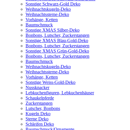
Sonstige Schwarz-Gold Deko
Weihnachtskugeln-Deko
Weihnachtssterne-Deko
Vorhänge, Ketten
Baumschmuck
Sonstige XMAS Silber-Deko
Bonbons, Lutscher, Zuckerstangen
Sonstige XMAS Blau-Gold-Deko
Bonbons, Lutscher, Zuckerstangen
Sonstige XMAS Grün-Gold-Deko
Bonbons, Lutscher, Zuckerstangen
Baumschmuck
Weihnachtskugeln-Deko
Weihnachtssterne-Deko
Vorhänge, Ketten
Sonstige Weiss-Gold-Deko
Nussknacker
Lebkuchenfiguren, Lebkuchenhäuser
Schaukelpferde
Zuckerstangen
Lutscher, Bonbons
Kugeln Deko
Sterne Deko
Schleifen Deko
Baumschmuck/Ornamente