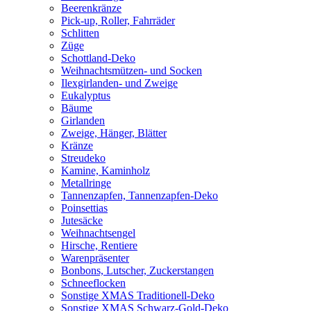
Beerenkränze
Pick-up, Roller, Fahrräder
Schlitten
Züge
Schottland-Deko
Weihnachtsmützen- und Socken
Ilexgirlanden- und Zweige
Eukalyptus
Bäume
Girlanden
Zweige, Hänger, Blätter
Kränze
Streudeko
Kamine, Kaminholz
Metallringe
Tannenzapfen, Tannenzapfen-Deko
Poinsettias
Jutesäcke
Weihnachtsengel
Hirsche, Rentiere
Warenpräsenter
Bonbons, Lutscher, Zuckerstangen
Schneeflocken
Sonstige XMAS Traditionell-Deko
Sonstige XMAS Schwarz-Gold-Deko