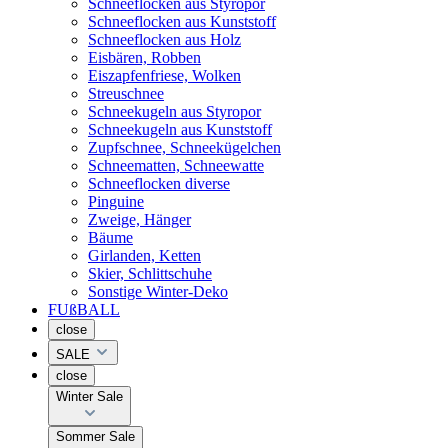
Schneeflocken aus Styropor
Schneeflocken aus Kunststoff
Schneeflocken aus Holz
Eisbären, Robben
Eiszapfenfriese, Wolken
Streuschnee
Schneekugeln aus Styropor
Schneekugeln aus Kunststoff
Zupfschnee, Schneekügelchen
Schneematten, Schneewatte
Schneeflocken diverse
Pinguine
Zweige, Hänger
Bäume
Girlanden, Ketten
Skier, Schlittschuhe
Sonstige Winter-Deko
FUßBALL
close
SALE
close
Winter Sale
Sommer Sale