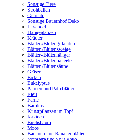
Sonstige Tiere
Strohballen
Getreide
Sonstige Bauernhof-Deko
Lavendel
Hängeplanzen
Kräuter
Blätter-/Blütengirlanden
Blätter-/Blütenzweige
Blätter-/Blütenhänger
Blätter-/Blütenpaneele
Blätter-/Blütenzäune
Gräser
Birken
Eukalyptus
Palmen und Palmblätter
Efeu
Farne
Bambus
Kunstpflanzen im Topf
Kakteen
Buchsbaum
Moos
Bananen und Bananenblätter
Monstera und Split-Philo