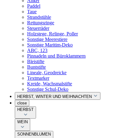
Anker
Paddel
Taue
Strandstühle
Rettungsringe
Steuerräder
Holzstege, Relinge, Poller
Sonstige Meerestiere
Sonstige Maritim-Deko
ABC, 123
Pinnadeln und Büroklammern
Bleistifte
Buntstifte
Lineale, Geodreicke
Textmarker
Kreide, Wachsmalstifte
Sonstige Schul-Deko
HERBST, WINTER UND WEIHNACHTEN
close
HERBST
WEIN
SONNENBLUMEN