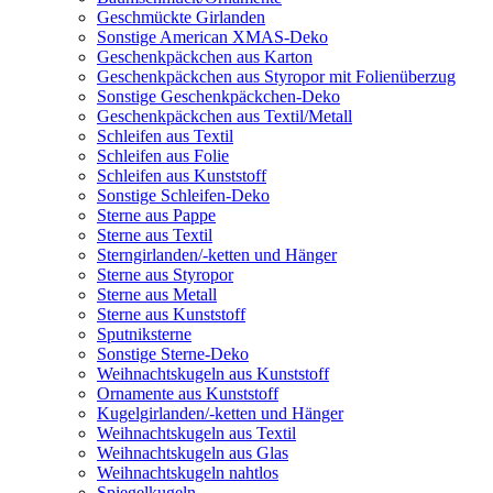
Geschmückte Girlanden
Sonstige American XMAS-Deko
Geschenkpäckchen aus Karton
Geschenkpäckchen aus Styropor mit Folienüberzug
Sonstige Geschenkpäckchen-Deko
Geschenkpäckchen aus Textil/Metall
Schleifen aus Textil
Schleifen aus Folie
Schleifen aus Kunststoff
Sonstige Schleifen-Deko
Sterne aus Pappe
Sterne aus Textil
Sterngirlanden/-ketten und Hänger
Sterne aus Styropor
Sterne aus Metall
Sterne aus Kunststoff
Sputniksterne
Sonstige Sterne-Deko
Weihnachtskugeln aus Kunststoff
Ornamente aus Kunststoff
Kugelgirlanden/-ketten und Hänger
Weihnachtskugeln aus Textil
Weihnachtskugeln aus Glas
Weihnachtskugeln nahtlos
Spiegelkugeln