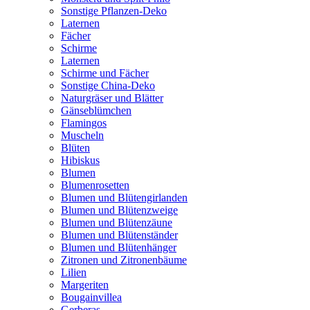
Sonstige Pflanzen-Deko
Laternen
Fächer
Schirme
Laternen
Schirme und Fächer
Sonstige China-Deko
Naturgräser und Blätter
Gänseblümchen
Flamingos
Muscheln
Blüten
Hibiskus
Blumen
Blumenrosetten
Blumen und Blütengirlanden
Blumen und Blütenzweige
Blumen und Blütenzäune
Blumen und Blütenständer
Blumen und Blütenhänger
Zitronen und Zitronenbäume
Lilien
Margeriten
Bougainvillea
Gerberas