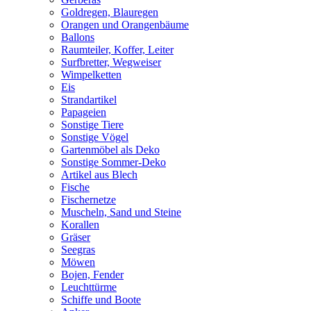
Goldregen, Blauregen
Orangen und Orangenbäume
Ballons
Raumteiler, Koffer, Leiter
Surfbretter, Wegweiser
Wimpelketten
Eis
Strandartikel
Papageien
Sonstige Tiere
Sonstige Vögel
Gartenmöbel als Deko
Sonstige Sommer-Deko
Artikel aus Blech
Fische
Fischernetze
Muscheln, Sand und Steine
Korallen
Gräser
Seegras
Möwen
Bojen, Fender
Leuchttürme
Schiffe und Boote