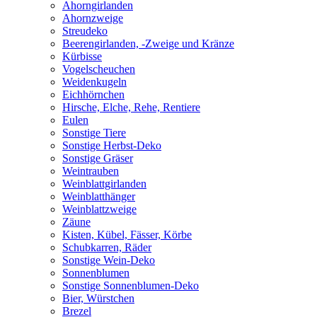
Ahorngirlanden
Ahornzweige
Streudeko
Beerengirlanden, -Zweige und Kränze
Kürbisse
Vogelscheuchen
Weidenkugeln
Eichhörnchen
Hirsche, Elche, Rehe, Rentiere
Eulen
Sonstige Tiere
Sonstige Herbst-Deko
Sonstige Gräser
Weintrauben
Weinblattgirlanden
Weinblatthänger
Weinblattzweige
Zäune
Kisten, Kübel, Fässer, Körbe
Schubkarren, Räder
Sonstige Wein-Deko
Sonnenblumen
Sonstige Sonnenblumen-Deko
Bier, Würstchen
Brezel