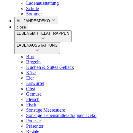
Ladenausstattung
Schule
Sommer
ALLJAHRESDEKO
close
LEBENSMITTELATTRAPPEN
LADENAUSSTATTUNG
Brot
Brezeln
Kuchen & Süßes Gebäck
Käse
Eier
Eiswürfel
Obst
Gemüse
Fleisch
Fisch
Sonstige Meerestiere
Sonstige Lebensmittelattrappen-Deko
Podeste
Präsenter
Regale