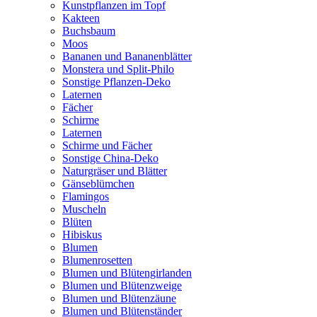
Kunstpflanzen im Topf
Kakteen
Buchsbaum
Moos
Bananen und Bananenblätter
Monstera und Split-Philo
Sonstige Pflanzen-Deko
Laternen
Fächer
Schirme
Laternen
Schirme und Fächer
Sonstige China-Deko
Naturgräser und Blätter
Gänseblümchen
Flamingos
Muscheln
Blüten
Hibiskus
Blumen
Blumenrosetten
Blumen und Blütengirlanden
Blumen und Blütenzweige
Blumen und Blütenzäune
Blumen und Blütenständer