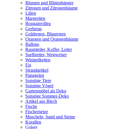
Blumen und Blütenhänger
Zitronen und Zitronenbäume
Lilien
Margeriten
Bougainvillea
Gerberas
Goldregen, Blauregen
Orangen und Orangenbäume
Ballons
Raumteiler, Koffer, Leiter
Surfbretter, Wegweiser
Wimpelketten
Eis
Strandartikel
Papageien
Sonstige Tiere
Sonstige Vögel
Gartenmöbel als Deko
Sonstige Sommer-Deko
Artikel aus Blech
Fische
Fischernetze
Muscheln, Sand und Steine
Korallen
Gräser