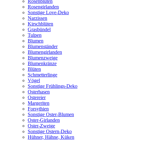
Rosenblüten
Rosengirlanden
Sonstige Love-Deko
Narzissen
Kirschblüten
Grasbündel
Tulpen
Blumen
Blumenständer
Blumengirlanden
Blumenzweige
Blumenkränze
Blüten
Schmetterlinge
Vögel
Sonstige Frühlings-Deko
Osterhasen
Ostereier
Margeriten
Forsythien
Sonstige Oster-Blumen
Oster-Girlanden
Oster-Zweige
Sonstige Ostern-Deko
Hühner, Hähne, Küken