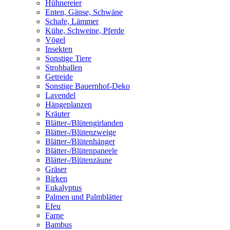
Hühnereier
Enten, Gänse, Schwäne
Schafe, Lämmer
Kühe, Schweine, Pferde
Vögel
Insekten
Sonstige Tiere
Strohballen
Getreide
Sonstige Bauernhof-Deko
Lavendel
Hängeplanzen
Kräuter
Blätter-/Blütengirlanden
Blätter-/Blütenzweige
Blätter-/Blütenhänger
Blätter-/Blütenpaneele
Blätter-/Blütenzäune
Gräser
Birken
Eukalyptus
Palmen und Palmblätter
Efeu
Farne
Bambus