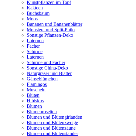
Kunstpflanzen im Topf
Kakteen
Buchsbaum
Moos
Bananen und Bananenblätter
Monstera und Split-Philo
Sonstige Pflanzen-Deko
Laternen
Fächer
Schirme
Laternen
Schirme und Fächer
Sonstige China-Deko
Naturgräser und Blätter
Gänseblümchen
Flamingos
Muscheln
Blüten
Hibiskus
Blumen
Blumenrosetten
Blumen und Blütengirlanden
Blumen und Blütenzweige
Blumen und Blütenzäune
Blumen und Blütenständer