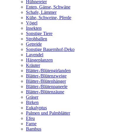
Hühnereier
Enten, Gänse, Schwäne
Schafe, Lämmer
Kühe, Schweine, Pferde
Vögel
Insekten
Sonstige Tiere
Strohballen
Getreide
Sonstige Bauernhof-Deko
Lavendel
Hängeplanzen
Kräuter
Blätter-/Blütengirlanden
Blätter-/Blütenzweige
Blätter-/Blütenhänger
Blätter-/Blütenpaneele
Blätter-/Blütenzäune
Gräser
Birken
Eukalyptus
Palmen und Palmblätter
Efeu
Farne
Bambus