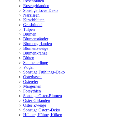
Rosenblüten
Rosengirlanden
Sonstige Love-Deko
Narzissen
Kirschblüten
Grasbündel
Tulpen
Blumen
Blumenständer
Blumengirlanden
Blumenzweige
Blumenkränze
Blüten
Schmetterlinge
Vögel
Sonstige Frühlings-Deko
Osterhasen
Ostereier
Margeriten
Forsythien
Sonstige Oster-Blumen
Oster-Girlanden
Oster-Zweige
Sonstige Ostern-Deko
Hühner, Hähne, Küken