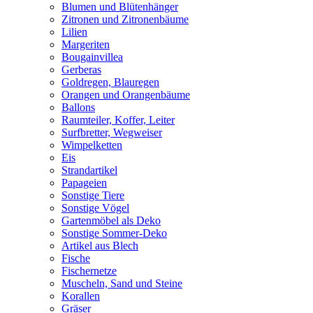
Blumen und Blütenhänger
Zitronen und Zitronenbäume
Lilien
Margeriten
Bougainvillea
Gerberas
Goldregen, Blauregen
Orangen und Orangenbäume
Ballons
Raumteiler, Koffer, Leiter
Surfbretter, Wegweiser
Wimpelketten
Eis
Strandartikel
Papageien
Sonstige Tiere
Sonstige Vögel
Gartenmöbel als Deko
Sonstige Sommer-Deko
Artikel aus Blech
Fische
Fischernetze
Muscheln, Sand und Steine
Korallen
Gräser