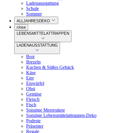
Ladenausstattung
Schule
Sommer
ALLJAHRESDEKO
close
LEBENSMITTELATTRAPPEN
LADENAUSSTATTUNG
Brot
Brezeln
Kuchen & Süßes Gebäck
Käse
Eier
Eiswürfel
Obst
Gemüse
Fleisch
Fisch
Sonstige Meerestiere
Sonstige Lebensmittelattrappen-Deko
Podeste
Präsenter
Regale