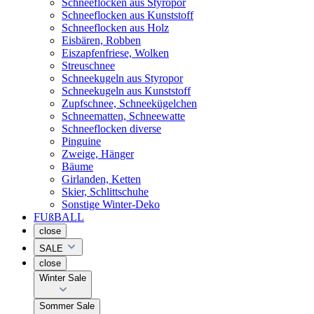
Schneeflocken aus Styropor
Schneeflocken aus Kunststoff
Schneeflocken aus Holz
Eisbären, Robben
Eiszapfenfriese, Wolken
Streuschnee
Schneekugeln aus Styropor
Schneekugeln aus Kunststoff
Zupfschnee, Schneekügelchen
Schneematten, Schneewatte
Schneeflocken diverse
Pinguine
Zweige, Hänger
Bäume
Girlanden, Ketten
Skier, Schlittschuhe
Sonstige Winter-Deko
FUßBALL
close
SALE
close
Winter Sale
Sommer Sale