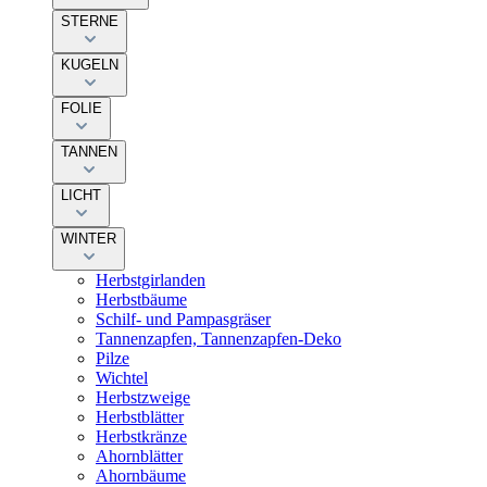
STERNE
KUGELN
FOLIE
TANNEN
LICHT
WINTER
Herbstgirlanden
Herbstbäume
Schilf- und Pampasgräser
Tannenzapfen, Tannenzapfen-Deko
Pilze
Wichtel
Herbstzweige
Herbstblätter
Herbstkränze
Ahornblätter
Ahornbäume