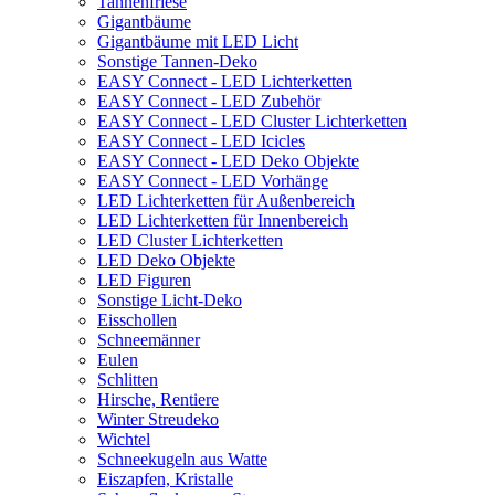
Tannenfriese
Gigantbäume
Gigantbäume mit LED Licht
Sonstige Tannen-Deko
EASY Connect - LED Lichterketten
EASY Connect - LED Zubehör
EASY Connect - LED Cluster Lichterketten
EASY Connect - LED Icicles
EASY Connect - LED Deko Objekte
EASY Connect - LED Vorhänge
LED Lichterketten für Außenbereich
LED Lichterketten für Innenbereich
LED Cluster Lichterketten
LED Deko Objekte
LED Figuren
Sonstige Licht-Deko
Eisschollen
Schneemänner
Eulen
Schlitten
Hirsche, Rentiere
Winter Streudeko
Wichtel
Schneekugeln aus Watte
Eiszapfen, Kristalle