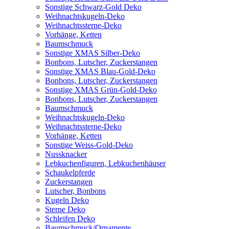
Sonstige Schwarz-Gold Deko
Weihnachtskugeln-Deko
Weihnachtssterne-Deko
Vorhänge, Ketten
Baumschmuck
Sonstige XMAS Silber-Deko
Bonbons, Lutscher, Zuckerstangen
Sonstige XMAS Blau-Gold-Deko
Bonbons, Lutscher, Zuckerstangen
Sonstige XMAS Grün-Gold-Deko
Bonbons, Lutscher, Zuckerstangen
Baumschmuck
Weihnachtskugeln-Deko
Weihnachtssterne-Deko
Vorhänge, Ketten
Sonstige Weiss-Gold-Deko
Nussknacker
Lebkuchenfiguren, Lebkuchenhäuser
Schaukelpferde
Zuckerstangen
Lutscher, Bonbons
Kugeln Deko
Sterne Deko
Schleifen Deko
Baumschmuck/Ornamente