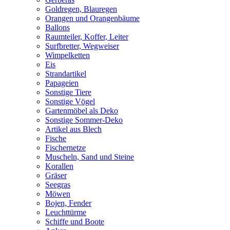
Goldregen, Blauregen
Orangen und Orangenbäume
Ballons
Raumteiler, Koffer, Leiter
Surfbretter, Wegweiser
Wimpelketten
Eis
Strandartikel
Papageien
Sonstige Tiere
Sonstige Vögel
Gartenmöbel als Deko
Sonstige Sommer-Deko
Artikel aus Blech
Fische
Fischernetze
Muscheln, Sand und Steine
Korallen
Gräser
Seegras
Möwen
Bojen, Fender
Leuchttürme
Schiffe und Boote