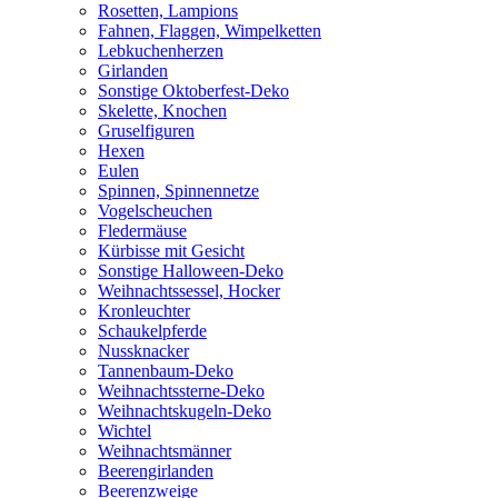
Rosetten, Lampions
Fahnen, Flaggen, Wimpelketten
Lebkuchenherzen
Girlanden
Sonstige Oktoberfest-Deko
Skelette, Knochen
Gruselfiguren
Hexen
Eulen
Spinnen, Spinnennetze
Vogelscheuchen
Fledermäuse
Kürbisse mit Gesicht
Sonstige Halloween-Deko
Weihnachtssessel, Hocker
Kronleuchter
Schaukelpferde
Nussknacker
Tannenbaum-Deko
Weihnachtssterne-Deko
Weihnachtskugeln-Deko
Wichtel
Weihnachtsmänner
Beerengirlanden
Beerenzweige