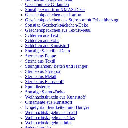
Geschmückte Girlanden
Sonstige American XMAS-Deko
Geschenkpäckchen aus Karton
Geschenkpäckchen aus Styropor mit Folienüberzug
Sonstige Geschenkpäckchen-Deko
Geschenkpäckchen aus Textil/Metall
Schleifen aus Textil
Schleifen aus Folie
Schleifen aus Kunststoff
Sonstige Schleifen-Deko
Sterne aus Pappe
Sterne aus Textil
Sterngirlanden/-ketten und Hänger
Sterne aus Styropor
Sterne aus Metall
Sterne aus Kunststoff
Sputniksterne
Sonstige Sterne-Deko
Weihnachtskugeln aus Kunststoff
Ornamente aus Kunststoff
Kugelgirlanden/-ketten und Hänger
Weihnachtskugeln aus Textil
Weihnachtskugeln aus Glas
Weihnachtskugeln nahtlos
Spiegelkugeln