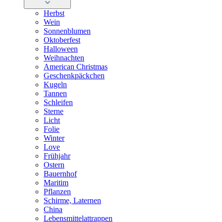
Herbst
Wein
Sonnenblumen
Oktoberfest
Halloween
Weihnachten
American Christmas
Geschenkpäckchen
Kugeln
Tannen
Schleifen
Sterne
Licht
Folie
Winter
Love
Frühjahr
Ostern
Bauernhof
Maritim
Pflanzen
Schirme, Laternen
China
Lebensmittelattrappen