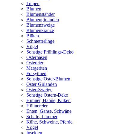
Tulpen
Blumen
Blumenständer
Blumengirlanden
Blumenzweige
Blumenkränze
Blüten
Schmetterlinge
Vögel
Sonstige Frühlings-Deko
Osterhasen
Ostereier
Margeriten
Forsythien
Sonstige Oster-Blumen
Oster-Girlanden
Oster-Zweige
Sonstige Ostern-Deko
Hühner, Hähne, Küken
Hühnereier
Enten, Gänse, Schwäne
Schafe, Lämmer
Kühe, Schweine, Pferde
Vögel
Insekten