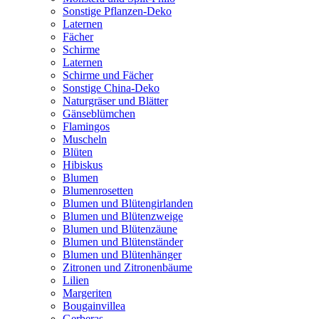
Sonstige Pflanzen-Deko
Laternen
Fächer
Schirme
Laternen
Schirme und Fächer
Sonstige China-Deko
Naturgräser und Blätter
Gänseblümchen
Flamingos
Muscheln
Blüten
Hibiskus
Blumen
Blumenrosetten
Blumen und Blütengirlanden
Blumen und Blütenzweige
Blumen und Blütenzäune
Blumen und Blütenständer
Blumen und Blütenhänger
Zitronen und Zitronenbäume
Lilien
Margeriten
Bougainvillea
Gerberas