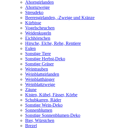
Ahorngirlanden
Ahornzweige
Streudeko
Beerengirlanden, -Zweige und Kränze
Kürbisse
Vogelscheuchen
Weidenkugeln
Eichhörnchen
Hirsche, Elche, Rehe, Rentiere
Eulen
Sonstige Tiere
Sonstige Herbst-Deko
Sonstige Gräser
Weintrauben
Weinblattgirlanden
Weinblatthänger
Weinblattzweige
Zäune
Kisten, Kübel, Fässer, Körbe
Schubkarren, Räder
Sonstige Wein-Deko
Sonnenblumen
Sonstige Sonnenblumen-Deko
Bier, Würstchen
Brezel