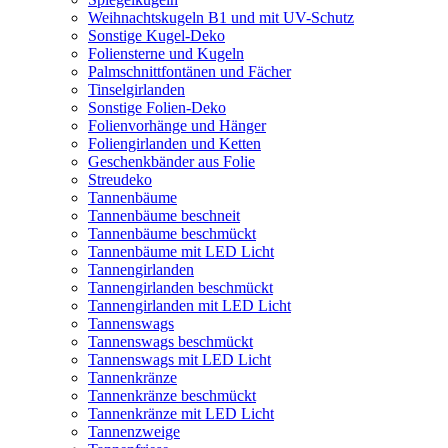
Weihnachtskugeln B1 und mit UV-Schutz
Sonstige Kugel-Deko
Foliensterne und Kugeln
Palmschnittfontänen und Fächer
Tinselgirlanden
Sonstige Folien-Deko
Folienvorhänge und Hänger
Foliengirlanden und Ketten
Geschenkbänder aus Folie
Streudeko
Tannenbäume
Tannenbäume beschneit
Tannenbäume beschmückt
Tannenbäume mit LED Licht
Tannengirlanden
Tannengirlanden beschmückt
Tannengirlanden mit LED Licht
Tannenswags
Tannenswags beschmückt
Tannenswags mit LED Licht
Tannenkränze
Tannenkränze beschmückt
Tannenkränze mit LED Licht
Tannenzweige