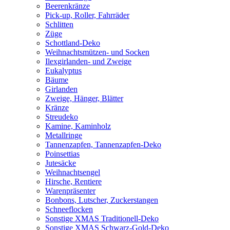
Beerenkränze
Pick-up, Roller, Fahrräder
Schlitten
Züge
Schottland-Deko
Weihnachtsmützen- und Socken
Ilexgirlanden- und Zweige
Eukalyptus
Bäume
Girlanden
Zweige, Hänger, Blätter
Kränze
Streudeko
Kamine, Kaminholz
Metallringe
Tannenzapfen, Tannenzapfen-Deko
Poinsettias
Jutesäcke
Weihnachtsengel
Hirsche, Rentiere
Warenpräsenter
Bonbons, Lutscher, Zuckerstangen
Schneeflocken
Sonstige XMAS Traditionell-Deko
Sonstige XMAS Schwarz-Gold-Deko