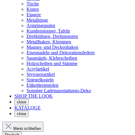
Tische
Kisten
Etagere
Metallringe
Armringspulen
Kundenstopper, Tafeln
Drehbühnen, Drehmotoren
Metallhaken, Klemmen
Magnet- und Deckenhaken
Eisennadeln und Dekorationsfedern
Saugnäpfe, Klebescheiben
Holzscheiben und Stämme
Acrylartikel
Styroporartikel
Spiegelkugeln
Etikettierpistolen
Sonstige Ladenausstattungs-Deko
SHOP THE LOOK
close
KATALOGE
close
Menü schließen
Deutsch