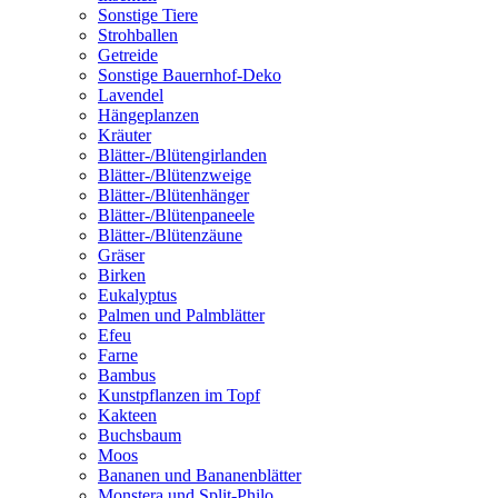
Sonstige Tiere
Strohballen
Getreide
Sonstige Bauernhof-Deko
Lavendel
Hängeplanzen
Kräuter
Blätter-/Blütengirlanden
Blätter-/Blütenzweige
Blätter-/Blütenhänger
Blätter-/Blütenpaneele
Blätter-/Blütenzäune
Gräser
Birken
Eukalyptus
Palmen und Palmblätter
Efeu
Farne
Bambus
Kunstpflanzen im Topf
Kakteen
Buchsbaum
Moos
Bananen und Bananenblätter
Monstera und Split-Philo