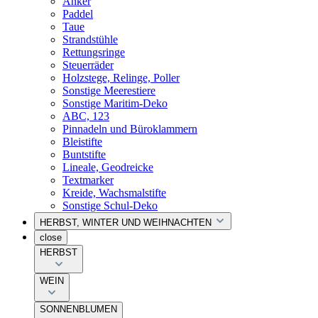
Anker
Paddel
Taue
Strandstühle
Rettungsringe
Steuerräder
Holzstege, Relinge, Poller
Sonstige Meerestiere
Sonstige Maritim-Deko
ABC, 123
Pinnadeln und Büroklammern
Bleistifte
Buntstifte
Lineale, Geodreicke
Textmarker
Kreide, Wachsmalstifte
Sonstige Schul-Deko
HERBST, WINTER UND WEIHNACHTEN
close
HERBST
WEIN
SONNENBLUMEN