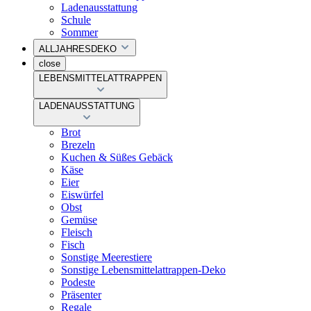
Ladenausstattung
Schule
Sommer
ALLJAHRESDEKO
close
LEBENSMITTELATTRAPPEN
LADENAUSSTATTUNG
Brot
Brezeln
Kuchen & Süßes Gebäck
Käse
Eier
Eiswürfel
Obst
Gemüse
Fleisch
Fisch
Sonstige Meerestiere
Sonstige Lebensmittelattrappen-Deko
Podeste
Präsenter
Regale