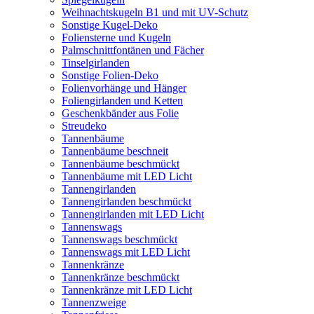
Weihnachtskugeln B1 und mit UV-Schutz
Sonstige Kugel-Deko
Foliensterne und Kugeln
Palmschnittfontänen und Fächer
Tinselgirlanden
Sonstige Folien-Deko
Folienvorhänge und Hänger
Foliengirlanden und Ketten
Geschenkbänder aus Folie
Streudeko
Tannenbäume
Tannenbäume beschneit
Tannenbäume beschmückt
Tannenbäume mit LED Licht
Tannengirlanden
Tannengirlanden beschmückt
Tannengirlanden mit LED Licht
Tannenswags
Tannenswags beschmückt
Tannenswags mit LED Licht
Tannenkränze
Tannenkränze beschmückt
Tannenkränze mit LED Licht
Tannenzweige