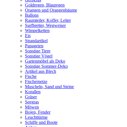
Goldregen, Blauregen
Orangen und Orangenbäume
Ballons
Raumteiler, Koffer, Leiter
Surfbretter, Wegweiser
Wimpelketten
Eis
Strandartikel
Papageien
Sonstige Tiere
Sonstige Vögel
Gartenmöbel als Deko
Sonstige Sommer-Deko
Artikel aus Blech
Fische
Fischernetze
Muscheln, Sand und Steine
Korallen
Gräser
Seegras
Möwen
Bojen, Fender
Leuchttürme
Schiffe und Boote