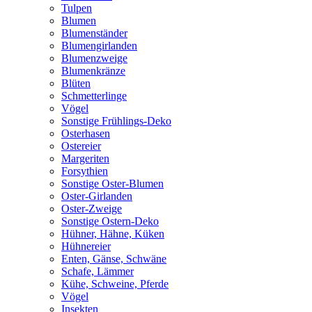
Tulpen
Blumen
Blumenständer
Blumengirlanden
Blumenzweige
Blumenkränze
Blüten
Schmetterlinge
Vögel
Sonstige Frühlings-Deko
Osterhasen
Ostereier
Margeriten
Forsythien
Sonstige Oster-Blumen
Oster-Girlanden
Oster-Zweige
Sonstige Ostern-Deko
Hühner, Hähne, Küken
Hühnereier
Enten, Gänse, Schwäne
Schafe, Lämmer
Kühe, Schweine, Pferde
Vögel
Insekten