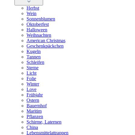
Herbst
Wein
Sonnenblumen
Oktoberfest
Halloween
Weihnachten
American Christmas
Geschenkpäckchen
Kugeln
Tannen
Schleifen
Sterne
Licht
Folie
Winter
Love
Frühjahr
Ostern
Bauernhof
Maritim
Pflanzen
Schirme, Laternen
China
Lebensmittelattrappen