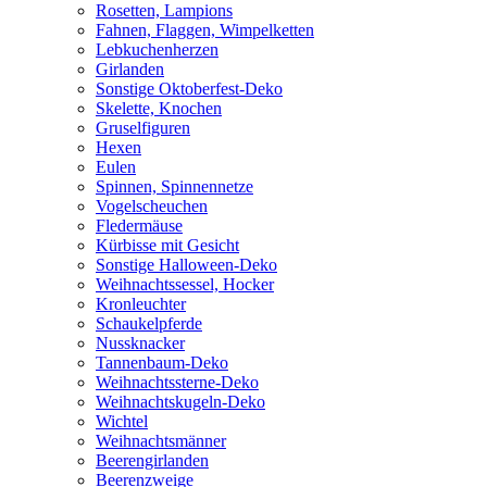
Rosetten, Lampions
Fahnen, Flaggen, Wimpelketten
Lebkuchenherzen
Girlanden
Sonstige Oktoberfest-Deko
Skelette, Knochen
Gruselfiguren
Hexen
Eulen
Spinnen, Spinnennetze
Vogelscheuchen
Fledermäuse
Kürbisse mit Gesicht
Sonstige Halloween-Deko
Weihnachtssessel, Hocker
Kronleuchter
Schaukelpferde
Nussknacker
Tannenbaum-Deko
Weihnachtssterne-Deko
Weihnachtskugeln-Deko
Wichtel
Weihnachtsmänner
Beerengirlanden
Beerenzweige