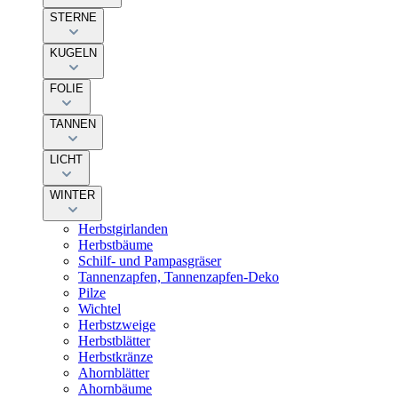
STERNE
KUGELN
FOLIE
TANNEN
LICHT
WINTER
Herbstgirlanden
Herbstbäume
Schilf- und Pampasgräser
Tannenzapfen, Tannenzapfen-Deko
Pilze
Wichtel
Herbstzweige
Herbstblätter
Herbstkränze
Ahornblätter
Ahornbäume