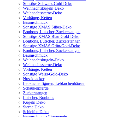
Sonstige Schwarz-Gold Deko
Weihnachtskugeln-Deko
Weihnachtssterne-Deko
Vorhänge, Ketten
Baumschmuck
Sonstige XMAS Silber-Deko
Bonbons, Lutscher, Zuckerstangen
Sonstige XMAS Blau-Gold-Deko
Bonbons, Lutscher, Zuckerstangen
Sonstige XMAS Grün-Gold-Deko
Bonbons, Lutscher, Zuckerstangen
Baumschmuck
Weihnachtskugeln-Deko
Weihnachtssterne-Deko
Vorhänge, Ketten
Sonstige Weiss-Gold-Deko
Nussknacker
Lebkuchenfiguren, Lebkuchenhäuser
Schaukelpferde
Zuckerstangen
Lutscher, Bonbons
Kugeln Deko
Sterne Deko
Schleifen Deko
Baumschmuck/Ornamente