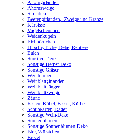
Ahorngirlanden
Ahornzweige
Streudeko
Beerengirlanden, -Zweige und Kränze
Kürbisse
Vogelscheuchen
Weidenkugeln
Eichhörnchen
Hirsche, Elche, Rehe, Rentiere
Eulen
Sonstige Tiere
Sonstige Herbst-Deko
Sonstige Gräser
Weintrauben
Weinblattgirlanden
Weinblatthänger
Weinblattzweige
Zäune
Kisten, Kübel, Fässer, Körbe
Schubkarren, Räder
Sonstige Wein-Deko
Sonnenblumen
Sonstige Sonnenblumen-Deko
Bier, Würstchen
Brezel