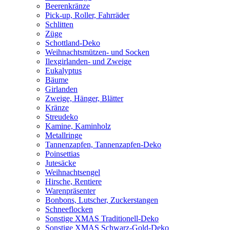
Beerenkränze
Pick-up, Roller, Fahrräder
Schlitten
Züge
Schottland-Deko
Weihnachtsmützen- und Socken
Ilexgirlanden- und Zweige
Eukalyptus
Bäume
Girlanden
Zweige, Hänger, Blätter
Kränze
Streudeko
Kamine, Kaminholz
Metallringe
Tannenzapfen, Tannenzapfen-Deko
Poinsettias
Jutesäcke
Weihnachtsengel
Hirsche, Rentiere
Warenpräsenter
Bonbons, Lutscher, Zuckerstangen
Schneeflocken
Sonstige XMAS Traditionell-Deko
Sonstige XMAS Schwarz-Gold-Deko