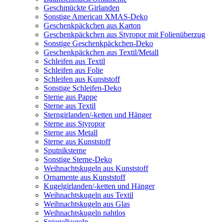
Geschmückte Girlanden
Sonstige American XMAS-Deko
Geschenkpäckchen aus Karton
Geschenkpäckchen aus Styropor mit Folienüberzug
Sonstige Geschenkpäckchen-Deko
Geschenkpäckchen aus Textil/Metall
Schleifen aus Textil
Schleifen aus Folie
Schleifen aus Kunststoff
Sonstige Schleifen-Deko
Sterne aus Pappe
Sterne aus Textil
Sterngirlanden/-ketten und Hänger
Sterne aus Styropor
Sterne aus Metall
Sterne aus Kunststoff
Sputniksterne
Sonstige Sterne-Deko
Weihnachtskugeln aus Kunststoff
Ornamente aus Kunststoff
Kugelgirlanden/-ketten und Hänger
Weihnachtskugeln aus Textil
Weihnachtskugeln aus Glas
Weihnachtskugeln nahtlos
Spiegelkugeln