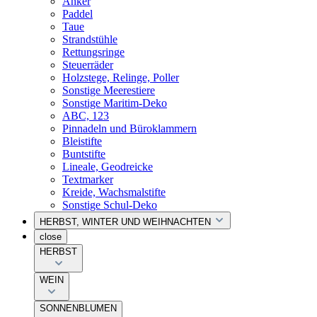
Anker
Paddel
Taue
Strandstühle
Rettungsringe
Steuerräder
Holzstege, Relinge, Poller
Sonstige Meerestiere
Sonstige Maritim-Deko
ABC, 123
Pinnadeln und Büroklammern
Bleistifte
Buntstifte
Lineale, Geodreicke
Textmarker
Kreide, Wachsmalstifte
Sonstige Schul-Deko
HERBST, WINTER UND WEIHNACHTEN
close
HERBST
WEIN
SONNENBLUMEN