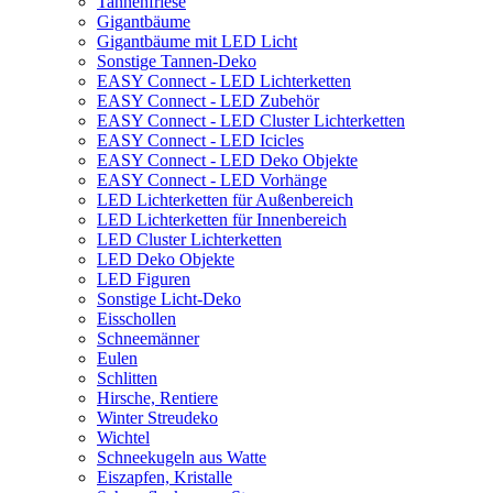
Tannenfriese
Gigantbäume
Gigantbäume mit LED Licht
Sonstige Tannen-Deko
EASY Connect - LED Lichterketten
EASY Connect - LED Zubehör
EASY Connect - LED Cluster Lichterketten
EASY Connect - LED Icicles
EASY Connect - LED Deko Objekte
EASY Connect - LED Vorhänge
LED Lichterketten für Außenbereich
LED Lichterketten für Innenbereich
LED Cluster Lichterketten
LED Deko Objekte
LED Figuren
Sonstige Licht-Deko
Eisschollen
Schneemänner
Eulen
Schlitten
Hirsche, Rentiere
Winter Streudeko
Wichtel
Schneekugeln aus Watte
Eiszapfen, Kristalle