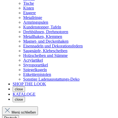
Tische
Kisten
Etagere
Metallringe
Armringspulen
Kundenstopper, Tafeln
Drehbühnen, Drehmotoren
Metallhaken, Klemmen
Magnet- und Deckenhaken
Eisennadeln und Dekorationsfedern
Saugnäpfe, Klebescheiben
Holzscheiben und Stämme
Acrylartikel
Styroporartikel
Spiegelkugeln
Etikettierpistolen
Sonstige Ladenausstattungs-Deko
SHOP THE LOOK
close
KATALOGE
close
Menü schließen
Deutsch