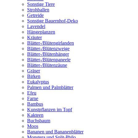
Sonstige Tiere
Strohballen
Getreide
Sonstige Bauernhof-Deko
Lavendel
Hängeplanzen
Kräuter
Blätter-/Blütengirlanden
Blätter-/Blütenzweige
Blätter-/Blütenhänger
Blätter-/Blütenpaneele
Blätter-/Blütenzäune
Gräser
Birken
Eukalyptus
Palmen und Palmblätter
Efeu
Farne
Bambus
Kunstpflanzen im Topf
Kakteen
Buchsbaum
Moos
Bananen und Bananenblätter
Monstera und Split-Philo