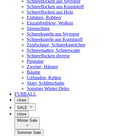
Schneeflocken aus Styropor
Schneeflocken aus Kunststoff
Schneeflocken aus Holz
Eisbären, Robben
Eiszapfenfriese, Wolken
Streuschnee
Schneekugeln aus Styropor
Schneekugeln aus Kunststoff
Zupfschnee, Schneekügelchen
Schneematten, Schneewatte
Schneeflocken diverse
Pinguine
Zweige, Hänger
Bäume
Girlanden, Ketten
Skier, Schlittschuhe
Sonstige Winter-Deko
FUßBALL
close
SALE
close
Winter Sale
Sommer Sale