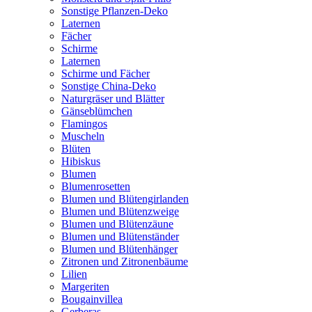
Sonstige Pflanzen-Deko
Laternen
Fächer
Schirme
Laternen
Schirme und Fächer
Sonstige China-Deko
Naturgräser und Blätter
Gänseblümchen
Flamingos
Muscheln
Blüten
Hibiskus
Blumen
Blumenrosetten
Blumen und Blütengirlanden
Blumen und Blütenzweige
Blumen und Blütenzäune
Blumen und Blütenständer
Blumen und Blütenhänger
Zitronen und Zitronenbäume
Lilien
Margeriten
Bougainvillea
Gerberas