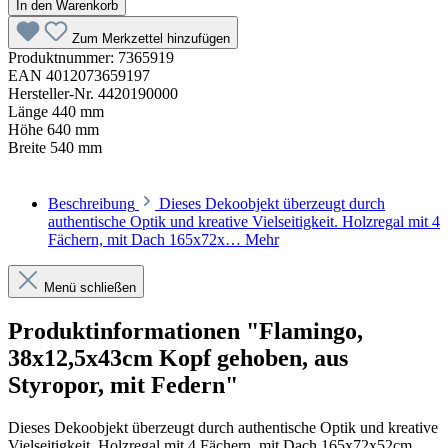
In den Warenkorb
Zum Merkzettel hinzufügen
Produktnummer:
7365919
EAN
4012073659197
Hersteller-Nr.
4420190000
Länge
440 mm
Höhe
640 mm
Breite
540 mm
Beschreibung
Dieses Dekoobjekt überzeugt durch
authentische Optik und kreative Vielseitigkeit. Holzregal mit 4
Fächern, mit Dach 165x72x…
Mehr
Menü schließen
Produktinformationen "Flamingo,
38x12,5x43cm Kopf gehoben, aus
Styropor, mit Federn"
Dieses Dekoobjekt überzeugt durch authentische Optik und kreative
Vielseitigkeit. Holzregal mit 4 Fächern, mit Dach 165x72x52cm