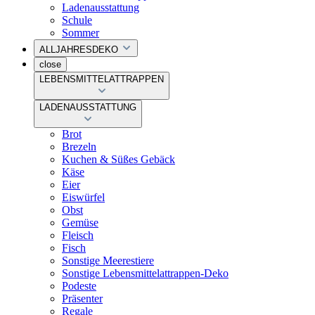
Ladenausstattung
Schule
Sommer
ALLJAHRESDEKO
close
LEBENSMITTELATTRAPPEN
LADENAUSSTATTUNG
Brot
Brezeln
Kuchen & Süßes Gebäck
Käse
Eier
Eiswürfel
Obst
Gemüse
Fleisch
Fisch
Sonstige Meerestiere
Sonstige Lebensmittelattrappen-Deko
Podeste
Präsenter
Regale