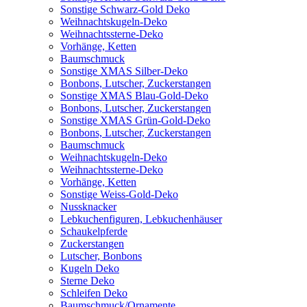
Sonstige Schwarz-Gold Deko
Weihnachtskugeln-Deko
Weihnachtssterne-Deko
Vorhänge, Ketten
Baumschmuck
Sonstige XMAS Silber-Deko
Bonbons, Lutscher, Zuckerstangen
Sonstige XMAS Blau-Gold-Deko
Bonbons, Lutscher, Zuckerstangen
Sonstige XMAS Grün-Gold-Deko
Bonbons, Lutscher, Zuckerstangen
Baumschmuck
Weihnachtskugeln-Deko
Weihnachtssterne-Deko
Vorhänge, Ketten
Sonstige Weiss-Gold-Deko
Nussknacker
Lebkuchenfiguren, Lebkuchenhäuser
Schaukelpferde
Zuckerstangen
Lutscher, Bonbons
Kugeln Deko
Sterne Deko
Schleifen Deko
Baumschmuck/Ornamente