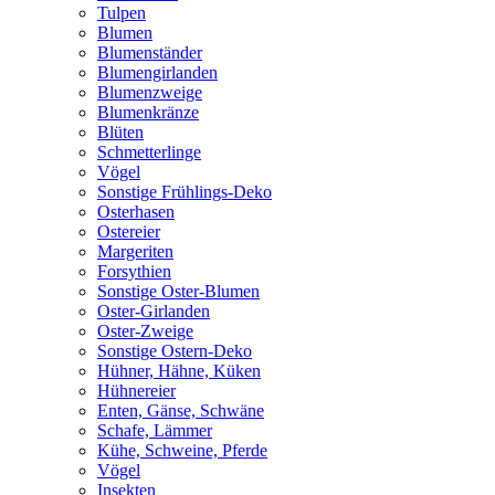
Tulpen
Blumen
Blumenständer
Blumengirlanden
Blumenzweige
Blumenkränze
Blüten
Schmetterlinge
Vögel
Sonstige Frühlings-Deko
Osterhasen
Ostereier
Margeriten
Forsythien
Sonstige Oster-Blumen
Oster-Girlanden
Oster-Zweige
Sonstige Ostern-Deko
Hühner, Hähne, Küken
Hühnereier
Enten, Gänse, Schwäne
Schafe, Lämmer
Kühe, Schweine, Pferde
Vögel
Insekten