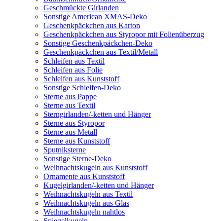
Geschmückte Girlanden
Sonstige American XMAS-Deko
Geschenkpäckchen aus Karton
Geschenkpäckchen aus Styropor mit Folienüberzug
Sonstige Geschenkpäckchen-Deko
Geschenkpäckchen aus Textil/Metall
Schleifen aus Textil
Schleifen aus Folie
Schleifen aus Kunststoff
Sonstige Schleifen-Deko
Sterne aus Pappe
Sterne aus Textil
Sterngirlanden/-ketten und Hänger
Sterne aus Styropor
Sterne aus Metall
Sterne aus Kunststoff
Sputniksterne
Sonstige Sterne-Deko
Weihnachtskugeln aus Kunststoff
Ornamente aus Kunststoff
Kugelgirlanden/-ketten und Hänger
Weihnachtskugeln aus Textil
Weihnachtskugeln aus Glas
Weihnachtskugeln nahtlos
Spiegelkugeln