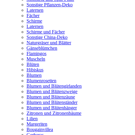
Sonstige Pflanzen-Deko
Laternen
Fächer
Schirme
Laternen
Schirme und Fächer
Sonstige China-Deko
Naturgräser und Blätter
Gänseblümchen
Flamingos
Muscheln
Blüten
Hibiskus
Blumen
Blumenrosetten
Blumen und Blütengirlanden
Blumen und Blütenzweige
Blumen und Blütenzäune
Blumen und Blütenständer
Blumen und Blütenhänger
Zitronen und Zitronenbäume
Lilien
Margeriten
Bougainvillea
Gerberas