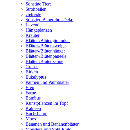
Sonstige Tiere
Strohballen
Getreide
Sonstige Bauernhof-Deko
Lavendel
Hängeplanzen
Kräuter
Blätter-/Blütengirlanden
Blätter-/Blütenzweige
Blätter-/Blütenhänger
Blätter-/Blütenpaneele
Blätter-/Blütenzäune
Gräser
Birken
Eukalyptus
Palmen und Palmblätter
Efeu
Farne
Bambus
Kunstpflanzen im Topf
Kakteen
Buchsbaum
Moos
Bananen und Bananenblätter
Monstera und Split-Philo