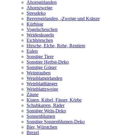
Ahorngirlanden
Ahornzweige
Streudeko
Beerengirlanden, -Zweige und Kränze
Kürbisse
Vogelscheuchen
Weidenkugeln
Eichhörnchen
Hirsche, Elche, Rehe, Rentiere
Eulen
Sonstige Tiere
Sonstige Herbst-Deko
Sonstige Gräser
Weintrauben
Weinblattgirlanden
Weinblatthänger
Weinblattzweige
Zäune
Kisten, Kübel, Fässer, Körbe
Schubkarren, Räder
Sonstige Wein-Deko
Sonnenblumen
Sonstige Sonnenblumen-Deko
Bier, Würstchen
Brezel