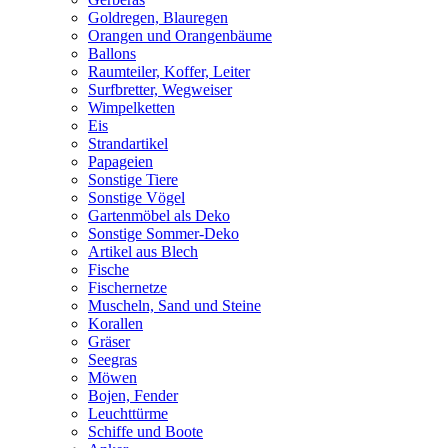
Goldregen, Blauregen
Orangen und Orangenbäume
Ballons
Raumteiler, Koffer, Leiter
Surfbretter, Wegweiser
Wimpelketten
Eis
Strandartikel
Papageien
Sonstige Tiere
Sonstige Vögel
Gartenmöbel als Deko
Sonstige Sommer-Deko
Artikel aus Blech
Fische
Fischernetze
Muscheln, Sand und Steine
Korallen
Gräser
Seegras
Möwen
Bojen, Fender
Leuchttürme
Schiffe und Boote