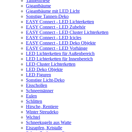
Tannenfriese
Gigantbäume
Gigantbäume mit LED Licht
Sonstige Tannen-Deko
EASY Connect - LED Lichterketten
EASY Connect - LED Zubehör
EASY Connect - LED Cluster Lichterketten
EASY Connect - LED Icicles
EASY Connect - LED Deko Objekte
EASY Connect - LED Vorhänge
LED Lichterketten für Außenbereich
LED Lichterketten für Innenbereich
LED Cluster Lichterketten
LED Deko Objekte
LED Figuren
Sonstige Licht-Deko
Eisschollen
Schneemänner
Eulen
Schlitten
Hirsche, Rentiere
Winter Streudeko
Wichtel
Schneekugeln aus Watte
Eiszapfen, Kristalle