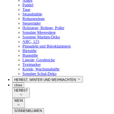
Anker
Paddel
Taue
Strandstühle
Rettungsringe
Steuerräder
Holzstege, Relinge, Poller
Sonstige Meerestiere
Sonstige Maritim-Deko
ABC, 123
Pinnadeln und Büroklammern
Bleistifte
Buntstifte
Lineale, Geodreicke
Textmarker
Kreide, Wachsmalstifte
Sonstige Schul-Deko
HERBST, WINTER UND WEIHNACHTEN
close
HERBST
WEIN
SONNENBLUMEN