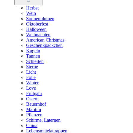
Herbst
Wein
Sonnenblumen
Oktoberfest
Halloween
Weihnachten
American Christmas
Geschenkpäckchen
Kugeln
Tannen
Schleifen
Sterne
Licht
Folie
Winter
Love
Frühjahr
Ostern
Bauernhof
Maritim
Pflanzen
Schirme, Laternen
China
Lebensmittelattrappen