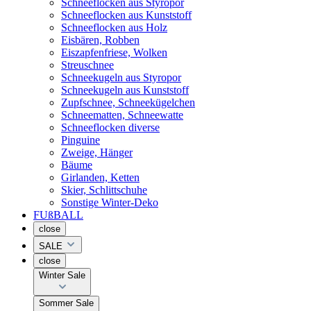
Schneeflocken aus Styropor
Schneeflocken aus Kunststoff
Schneeflocken aus Holz
Eisbären, Robben
Eiszapfenfriese, Wolken
Streuschnee
Schneekugeln aus Styropor
Schneekugeln aus Kunststoff
Zupfschnee, Schneekügelchen
Schneematten, Schneewatte
Schneeflocken diverse
Pinguine
Zweige, Hänger
Bäume
Girlanden, Ketten
Skier, Schlittschuhe
Sonstige Winter-Deko
FUßBALL
close
SALE
close
Winter Sale
Sommer Sale