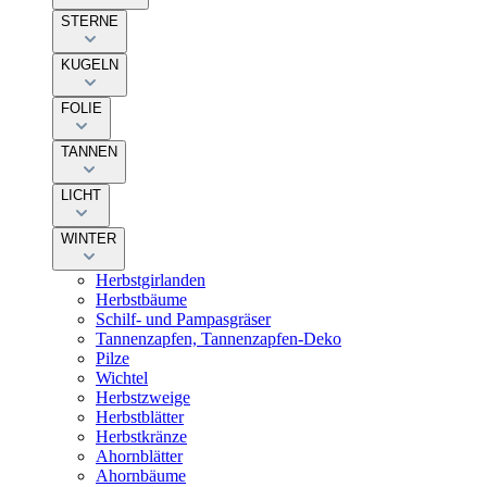
STERNE
KUGELN
FOLIE
TANNEN
LICHT
WINTER
Herbstgirlanden
Herbstbäume
Schilf- und Pampasgräser
Tannenzapfen, Tannenzapfen-Deko
Pilze
Wichtel
Herbstzweige
Herbstblätter
Herbstkränze
Ahornblätter
Ahornbäume