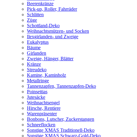
Beerenkränze
Pick-up, Roller, Fahrräder
Schlitten
Züge
Schottland-Deko
Weihnachtsmützen- und Socken
Ilexgirlanden- und Zweige
Eukalyptus
Bäume
Girlanden
Zweige, Hänger, Blätter
Kränze
Streudeko
Kamine, Kaminholz
Metallringe
Tannenzapfen, Tannenzapfen-Deko
Poinsettias
Jutesäcke
Weihnachtsengel
Hirsche, Rentiere
Warenpräsenter
Bonbons, Lutscher, Zuckerstangen
Schneeflocken
Sonstige XMAS Traditionell-Deko
Sonstige XMAS Schwarz-Gold-Deko