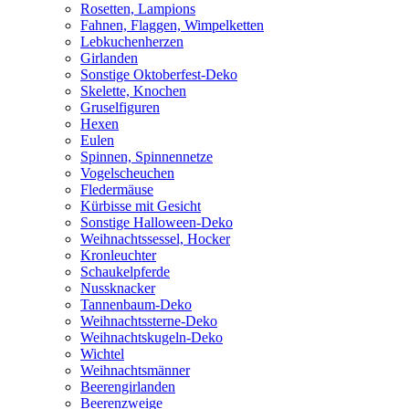
Rosetten, Lampions
Fahnen, Flaggen, Wimpelketten
Lebkuchenherzen
Girlanden
Sonstige Oktoberfest-Deko
Skelette, Knochen
Gruselfiguren
Hexen
Eulen
Spinnen, Spinnennetze
Vogelscheuchen
Fledermäuse
Kürbisse mit Gesicht
Sonstige Halloween-Deko
Weihnachtssessel, Hocker
Kronleuchter
Schaukelpferde
Nussknacker
Tannenbaum-Deko
Weihnachtssterne-Deko
Weihnachtskugeln-Deko
Wichtel
Weihnachtsmänner
Beerengirlanden
Beerenzweige