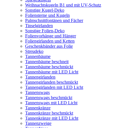
Weihnachtskugeln B1 und mit UV-Schutz
Sonstige Kugel-Deko
Foliensterne und Kugeln
Palmschnittfontänen und Fächer
Tinselgirlanden
Sonstige Folien-Deko
Folienvorhänge und Hänger
Foliengirlanden und Ketten
Geschenkbänder aus Folie
Streudeko
Tannenbäume
Tannenbäume beschneit
Tannenbäume beschmückt
Tannenbäume mit LED Licht
Tannengirlanden
Tannengirlanden beschmückt
Tannengirlanden mit LED Licht
Tannenswags
Tannenswags beschmückt
Tannenswags mit LED Licht
Tannenkränze
Tannenkränze beschmückt
Tannenkränze mit LED Licht
Tannenzweige