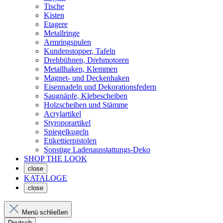
Tische
Kisten
Etagere
Metallringe
Armringspulen
Kundenstopper, Tafeln
Drehbühnen, Drehmotoren
Metallhaken, Klemmen
Magnet- und Deckenhaken
Eisennadeln und Dekorationsfedern
Saugnäpfe, Klebescheiben
Holzscheiben und Stämme
Acrylartikel
Styroporartikel
Spiegelkugeln
Etikettierpistolen
Sonstige Ladenausstattungs-Deko
SHOP THE LOOK
close
KATALOGE
close
Menü schließen
Deutsch