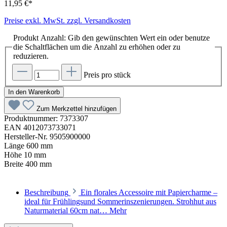
11,95 €*
Preise exkl. MwSt. zzgl. Versandkosten
Produkt Anzahl: Gib den gewünschten Wert ein oder benutze
die Schaltflächen um die Anzahl zu erhöhen oder zu
reduzieren.
Preis pro stück
In den Warenkorb
Zum Merkzettel hinzufügen
Produktnummer:
7373307
EAN
4012073733071
Hersteller-Nr.
9505900000
Länge
600 mm
Höhe
10 mm
Breite
400 mm
Beschreibung
Ein florales Accessoire mit Papiercharme –
ideal für Frühlingsund Sommerinszenierungen. Strohhut aus
Naturmaterial 60cm nat…
Mehr