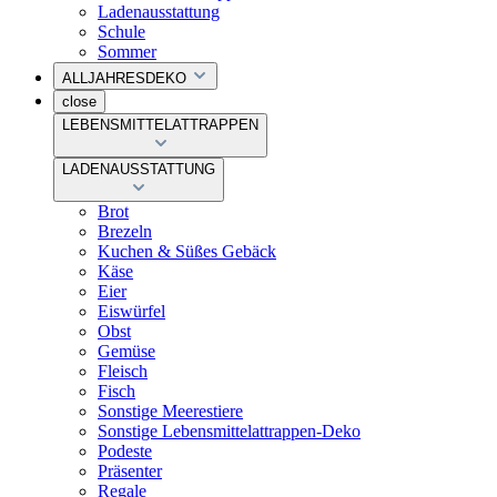
Ladenausstattung
Schule
Sommer
ALLJAHRESDEKO
close
LEBENSMITTELATTRAPPEN
LADENAUSSTATTUNG
Brot
Brezeln
Kuchen & Süßes Gebäck
Käse
Eier
Eiswürfel
Obst
Gemüse
Fleisch
Fisch
Sonstige Meerestiere
Sonstige Lebensmittelattrappen-Deko
Podeste
Präsenter
Regale