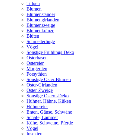
Tulpen
Blumen
Blumenständer
Blumengirlanden
Blumenzweige
Blumenkränze
Blüten
Schmetterlinge
Vögel
Sonstige Frühlings-Deko
Osterhasen
Ostereier
Margeriten
Forsythien
Sonstige Oster-Blumen
Oster-Girlanden
Oster-Zweige
Sonstige Ostern-Deko
Hühner, Hähne, Küken
Hühnereier
Enten, Gänse, Schwäne
Schafe, Lämmer
Kühe, Schweine, Pferde
Vögel
Insekten