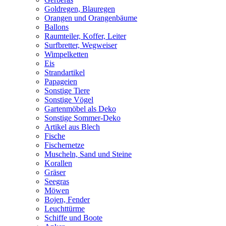
Goldregen, Blauregen
Orangen und Orangenbäume
Ballons
Raumteiler, Koffer, Leiter
Surfbretter, Wegweiser
Wimpelketten
Eis
Strandartikel
Papageien
Sonstige Tiere
Sonstige Vögel
Gartenmöbel als Deko
Sonstige Sommer-Deko
Artikel aus Blech
Fische
Fischernetze
Muscheln, Sand und Steine
Korallen
Gräser
Seegras
Möwen
Bojen, Fender
Leuchttürme
Schiffe und Boote