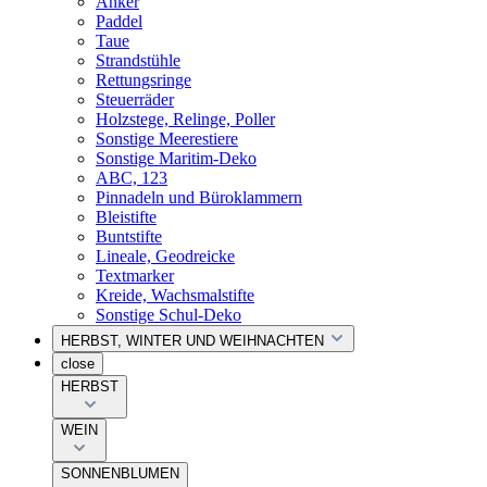
Anker
Paddel
Taue
Strandstühle
Rettungsringe
Steuerräder
Holzstege, Relinge, Poller
Sonstige Meerestiere
Sonstige Maritim-Deko
ABC, 123
Pinnadeln und Büroklammern
Bleistifte
Buntstifte
Lineale, Geodreicke
Textmarker
Kreide, Wachsmalstifte
Sonstige Schul-Deko
HERBST, WINTER UND WEIHNACHTEN
close
HERBST
WEIN
SONNENBLUMEN