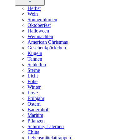
Herbst
Wein
Sonnenblumen
Oktoberfest
Halloween
Weihnachten
American Christmas
Geschenkpäckchen
Kugeln
Tannen
Schleifen
Sterne
Licht
Folie
Winter
Love
Frühjahr
Ostern
Bauernhof
Maritim
Pflanzen
Schirme, Laternen
China
Lebensmittelattrappen