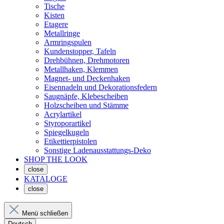
Tische
Kisten
Etagere
Metallringe
Armringspulen
Kundenstopper, Tafeln
Drehbühnen, Drehmotoren
Metallhaken, Klemmen
Magnet- und Deckenhaken
Eisennadeln und Dekorationsfedern
Saugnäpfe, Klebescheiben
Holzscheiben und Stämme
Acrylartikel
Styroporartikel
Spiegelkugeln
Etikettierpistolen
Sonstige Ladenausstattungs-Deko
SHOP THE LOOK
close
KATALOGE
close
Menü schließen
Deutsch