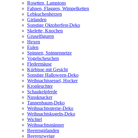
Rosetten, Lampions
Fahnen, Flaggen, Wimpelketten
Lebkuchenherzen
Girlanden
Sonstige Oktoberfest-Deko
Skelette, Knochen
Gruselfiguren
Hexen
Eulen
Spinnen, Spinnennetze
Vogelscheuchen
Fledermäuse
Kürbisse mit Gesicht
Sonstige Halloween-Deko
Weihnachtssessel, Hocker
Kronleuchter
Schaukelpferde
Nussknacker
Tannenbaum-Deko
Weihnachtssterne-Deko
Weihnachtskugeln-Deko
Wichtel
Weihnachtsmänner
Beerengirlanden
Beerenzweige