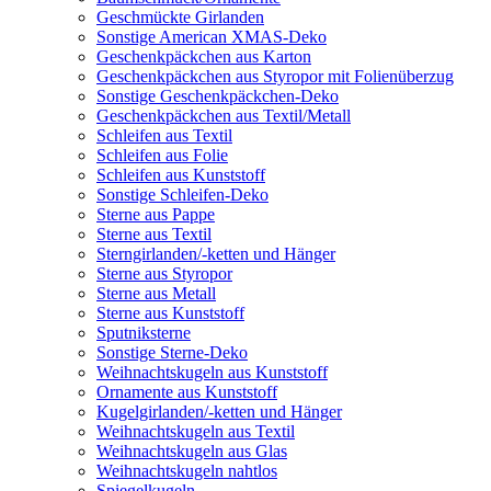
Geschmückte Girlanden
Sonstige American XMAS-Deko
Geschenkpäckchen aus Karton
Geschenkpäckchen aus Styropor mit Folienüberzug
Sonstige Geschenkpäckchen-Deko
Geschenkpäckchen aus Textil/Metall
Schleifen aus Textil
Schleifen aus Folie
Schleifen aus Kunststoff
Sonstige Schleifen-Deko
Sterne aus Pappe
Sterne aus Textil
Sterngirlanden/-ketten und Hänger
Sterne aus Styropor
Sterne aus Metall
Sterne aus Kunststoff
Sputniksterne
Sonstige Sterne-Deko
Weihnachtskugeln aus Kunststoff
Ornamente aus Kunststoff
Kugelgirlanden/-ketten und Hänger
Weihnachtskugeln aus Textil
Weihnachtskugeln aus Glas
Weihnachtskugeln nahtlos
Spiegelkugeln