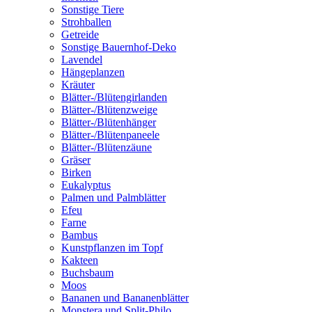
Sonstige Tiere
Strohballen
Getreide
Sonstige Bauernhof-Deko
Lavendel
Hängeplanzen
Kräuter
Blätter-/Blütengirlanden
Blätter-/Blütenzweige
Blätter-/Blütenhänger
Blätter-/Blütenpaneele
Blätter-/Blütenzäune
Gräser
Birken
Eukalyptus
Palmen und Palmblätter
Efeu
Farne
Bambus
Kunstpflanzen im Topf
Kakteen
Buchsbaum
Moos
Bananen und Bananenblätter
Monstera und Split-Philo