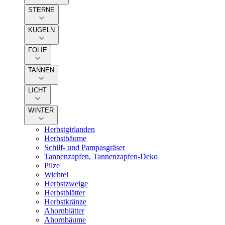
STERNE
KUGELN
FOLIE
TANNEN
LICHT
WINTER
Herbstgirlanden
Herbstbäume
Schilf- und Pampasgräser
Tannenzapfen, Tannenzapfen-Deko
Pilze
Wichtel
Herbstzweige
Herbstblätter
Herbstkränze
Ahornblätter
Ahornbäume