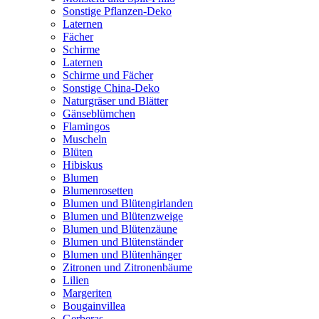
Sonstige Pflanzen-Deko
Laternen
Fächer
Schirme
Laternen
Schirme und Fächer
Sonstige China-Deko
Naturgräser und Blätter
Gänseblümchen
Flamingos
Muscheln
Blüten
Hibiskus
Blumen
Blumenrosetten
Blumen und Blütengirlanden
Blumen und Blütenzweige
Blumen und Blütenzäune
Blumen und Blütenständer
Blumen und Blütenhänger
Zitronen und Zitronenbäume
Lilien
Margeriten
Bougainvillea
Gerberas