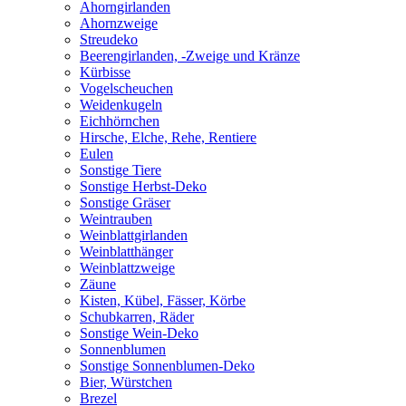
Ahorngirlanden
Ahornzweige
Streudeko
Beerengirlanden, -Zweige und Kränze
Kürbisse
Vogelscheuchen
Weidenkugeln
Eichhörnchen
Hirsche, Elche, Rehe, Rentiere
Eulen
Sonstige Tiere
Sonstige Herbst-Deko
Sonstige Gräser
Weintrauben
Weinblattgirlanden
Weinblatthänger
Weinblattzweige
Zäune
Kisten, Kübel, Fässer, Körbe
Schubkarren, Räder
Sonstige Wein-Deko
Sonnenblumen
Sonstige Sonnenblumen-Deko
Bier, Würstchen
Brezel