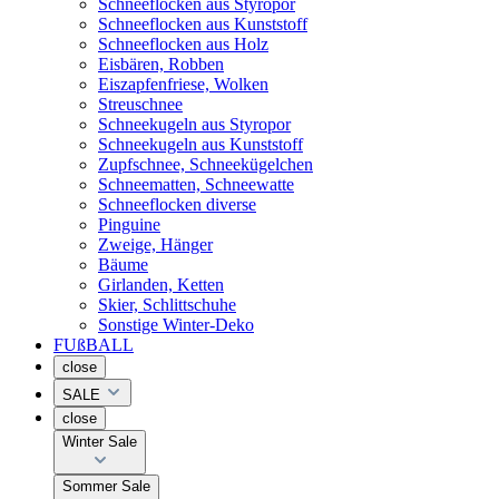
Schneeflocken aus Styropor
Schneeflocken aus Kunststoff
Schneeflocken aus Holz
Eisbären, Robben
Eiszapfenfriese, Wolken
Streuschnee
Schneekugeln aus Styropor
Schneekugeln aus Kunststoff
Zupfschnee, Schneekügelchen
Schneematten, Schneewatte
Schneeflocken diverse
Pinguine
Zweige, Hänger
Bäume
Girlanden, Ketten
Skier, Schlittschuhe
Sonstige Winter-Deko
FUßBALL
close
SALE
close
Winter Sale
Sommer Sale