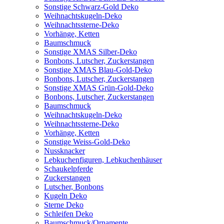
Sonstige Schwarz-Gold Deko
Weihnachtskugeln-Deko
Weihnachtssterne-Deko
Vorhänge, Ketten
Baumschmuck
Sonstige XMAS Silber-Deko
Bonbons, Lutscher, Zuckerstangen
Sonstige XMAS Blau-Gold-Deko
Bonbons, Lutscher, Zuckerstangen
Sonstige XMAS Grün-Gold-Deko
Bonbons, Lutscher, Zuckerstangen
Baumschmuck
Weihnachtskugeln-Deko
Weihnachtssterne-Deko
Vorhänge, Ketten
Sonstige Weiss-Gold-Deko
Nussknacker
Lebkuchenfiguren, Lebkuchenhäuser
Schaukelpferde
Zuckerstangen
Lutscher, Bonbons
Kugeln Deko
Sterne Deko
Schleifen Deko
Baumschmuck/Ornamente