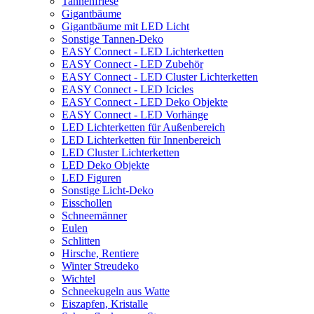
Tannenfriese
Gigantbäume
Gigantbäume mit LED Licht
Sonstige Tannen-Deko
EASY Connect - LED Lichterketten
EASY Connect - LED Zubehör
EASY Connect - LED Cluster Lichterketten
EASY Connect - LED Icicles
EASY Connect - LED Deko Objekte
EASY Connect - LED Vorhänge
LED Lichterketten für Außenbereich
LED Lichterketten für Innenbereich
LED Cluster Lichterketten
LED Deko Objekte
LED Figuren
Sonstige Licht-Deko
Eisschollen
Schneemänner
Eulen
Schlitten
Hirsche, Rentiere
Winter Streudeko
Wichtel
Schneekugeln aus Watte
Eiszapfen, Kristalle