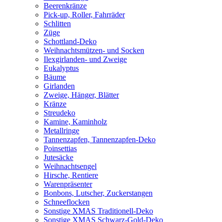
Beerenkränze
Pick-up, Roller, Fahrräder
Schlitten
Züge
Schottland-Deko
Weihnachtsmützen- und Socken
Ilexgirlanden- und Zweige
Eukalyptus
Bäume
Girlanden
Zweige, Hänger, Blätter
Kränze
Streudeko
Kamine, Kaminholz
Metallringe
Tannenzapfen, Tannenzapfen-Deko
Poinsettias
Jutesäcke
Weihnachtsengel
Hirsche, Rentiere
Warenpräsenter
Bonbons, Lutscher, Zuckerstangen
Schneeflocken
Sonstige XMAS Traditionell-Deko
Sonstige XMAS Schwarz-Gold-Deko