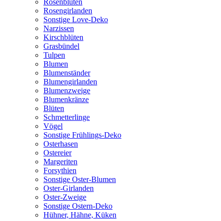
Rosenblüten
Rosengirlanden
Sonstige Love-Deko
Narzissen
Kirschblüten
Grasbündel
Tulpen
Blumen
Blumenständer
Blumengirlanden
Blumenzweige
Blumenkränze
Blüten
Schmetterlinge
Vögel
Sonstige Frühlings-Deko
Osterhasen
Ostereier
Margeriten
Forsythien
Sonstige Oster-Blumen
Oster-Girlanden
Oster-Zweige
Sonstige Ostern-Deko
Hühner, Hähne, Küken