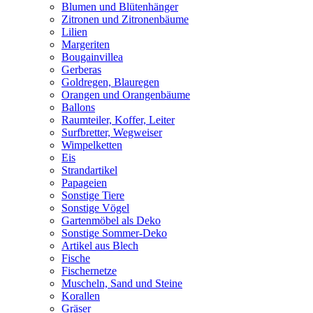
Blumen und Blütenhänger
Zitronen und Zitronenbäume
Lilien
Margeriten
Bougainvillea
Gerberas
Goldregen, Blauregen
Orangen und Orangenbäume
Ballons
Raumteiler, Koffer, Leiter
Surfbretter, Wegweiser
Wimpelketten
Eis
Strandartikel
Papageien
Sonstige Tiere
Sonstige Vögel
Gartenmöbel als Deko
Sonstige Sommer-Deko
Artikel aus Blech
Fische
Fischernetze
Muscheln, Sand und Steine
Korallen
Gräser