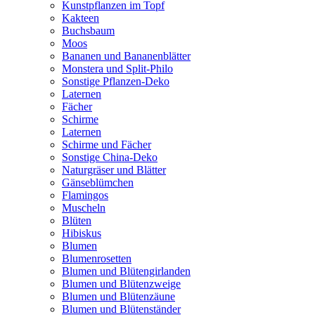
Kunstpflanzen im Topf
Kakteen
Buchsbaum
Moos
Bananen und Bananenblätter
Monstera und Split-Philo
Sonstige Pflanzen-Deko
Laternen
Fächer
Schirme
Laternen
Schirme und Fächer
Sonstige China-Deko
Naturgräser und Blätter
Gänseblümchen
Flamingos
Muscheln
Blüten
Hibiskus
Blumen
Blumenrosetten
Blumen und Blütengirlanden
Blumen und Blütenzweige
Blumen und Blütenzäune
Blumen und Blütenständer