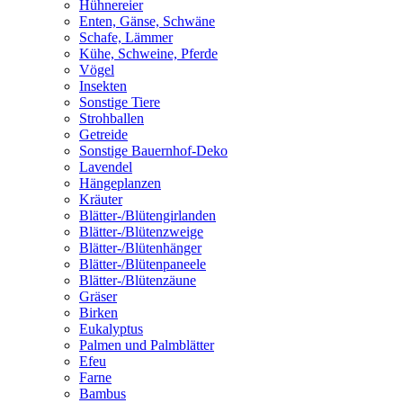
Hühnereier
Enten, Gänse, Schwäne
Schafe, Lämmer
Kühe, Schweine, Pferde
Vögel
Insekten
Sonstige Tiere
Strohballen
Getreide
Sonstige Bauernhof-Deko
Lavendel
Hängeplanzen
Kräuter
Blätter-/Blütengirlanden
Blätter-/Blütenzweige
Blätter-/Blütenhänger
Blätter-/Blütenpaneele
Blätter-/Blütenzäune
Gräser
Birken
Eukalyptus
Palmen und Palmblätter
Efeu
Farne
Bambus