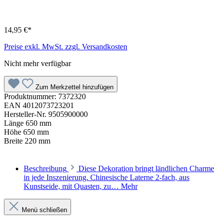
14,95 €*
Preise exkl. MwSt. zzgl. Versandkosten
Nicht mehr verfügbar
Zum Merkzettel hinzufügen
Produktnummer:
7372320
EAN
4012073723201
Hersteller-Nr.
9505900000
Länge
650 mm
Höhe
650 mm
Breite
220 mm
Beschreibung
Diese Dekoration bringt ländlichen Charme
in jede Inszenierung. Chinesische Laterne 2-fach, aus
Kunstseide, mit Quasten, zu…
Mehr
Menü schließen