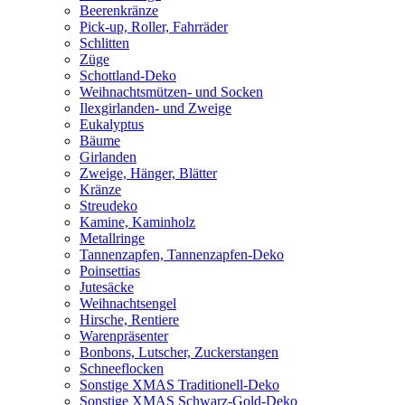
Beerenkränze
Pick-up, Roller, Fahrräder
Schlitten
Züge
Schottland-Deko
Weihnachtsmützen- und Socken
Ilexgirlanden- und Zweige
Eukalyptus
Bäume
Girlanden
Zweige, Hänger, Blätter
Kränze
Streudeko
Kamine, Kaminholz
Metallringe
Tannenzapfen, Tannenzapfen-Deko
Poinsettias
Jutesäcke
Weihnachtsengel
Hirsche, Rentiere
Warenpräsenter
Bonbons, Lutscher, Zuckerstangen
Schneeflocken
Sonstige XMAS Traditionell-Deko
Sonstige XMAS Schwarz-Gold-Deko