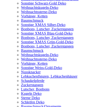
Sonstige Schwarz-Gold Deko
Weihnachtskugeln-Deko
Weihnachtssterne-Deko
Vorhänge, Ketten
Baumschmuck
Sonstige XMAS Silber-Deko
Bonbons, Lutscher, Zuckerstangen
Sonstige XMAS Blau-Gold-Deko
Bonbons, Lutscher, Zuckerstangen
Sonstige XMAS Grün-Gold-Deko
Bonbons, Lutscher, Zuckerstangen
Baumschmuck
Weihnachtskugeln-Deko
Weihnachtssterne-Deko
Vorhänge, Ketten
Sonstige Weiss-Gold-Deko
Nussknacker
Lebkuchenfiguren, Lebkuchenhäuser
Schaukelpferde
Zuckerstangen
Lutscher, Bonbons
Kugeln Deko
Sterne Deko
Schleifen Deko
Baumschmuck/Ornamente