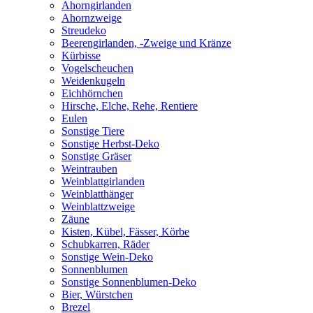
Ahorngirlanden
Ahornzweige
Streudeko
Beerengirlanden, -Zweige und Kränze
Kürbisse
Vogelscheuchen
Weidenkugeln
Eichhörnchen
Hirsche, Elche, Rehe, Rentiere
Eulen
Sonstige Tiere
Sonstige Herbst-Deko
Sonstige Gräser
Weintrauben
Weinblattgirlanden
Weinblatthänger
Weinblattzweige
Zäune
Kisten, Kübel, Fässer, Körbe
Schubkarren, Räder
Sonstige Wein-Deko
Sonnenblumen
Sonstige Sonnenblumen-Deko
Bier, Würstchen
Brezel