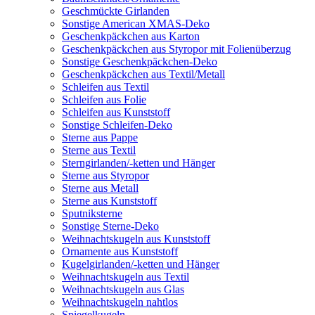
Geschmückte Girlanden
Sonstige American XMAS-Deko
Geschenkpäckchen aus Karton
Geschenkpäckchen aus Styropor mit Folienüberzug
Sonstige Geschenkpäckchen-Deko
Geschenkpäckchen aus Textil/Metall
Schleifen aus Textil
Schleifen aus Folie
Schleifen aus Kunststoff
Sonstige Schleifen-Deko
Sterne aus Pappe
Sterne aus Textil
Sterngirlanden/-ketten und Hänger
Sterne aus Styropor
Sterne aus Metall
Sterne aus Kunststoff
Sputniksterne
Sonstige Sterne-Deko
Weihnachtskugeln aus Kunststoff
Ornamente aus Kunststoff
Kugelgirlanden/-ketten und Hänger
Weihnachtskugeln aus Textil
Weihnachtskugeln aus Glas
Weihnachtskugeln nahtlos
Spiegelkugeln