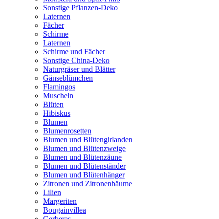
Sonstige Pflanzen-Deko
Laternen
Fächer
Schirme
Laternen
Schirme und Fächer
Sonstige China-Deko
Naturgräser und Blätter
Gänseblümchen
Flamingos
Muscheln
Blüten
Hibiskus
Blumen
Blumenrosetten
Blumen und Blütengirlanden
Blumen und Blütenzweige
Blumen und Blütenzäune
Blumen und Blütenständer
Blumen und Blütenhänger
Zitronen und Zitronenbäume
Lilien
Margeriten
Bougainvillea
Gerberas