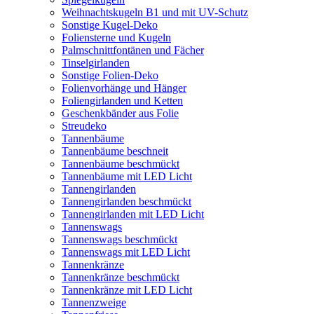
Weihnachtskugeln B1 und mit UV-Schutz
Sonstige Kugel-Deko
Foliensterne und Kugeln
Palmschnittfontänen und Fächer
Tinselgirlanden
Sonstige Folien-Deko
Folienvorhänge und Hänger
Foliengirlanden und Ketten
Geschenkbänder aus Folie
Streudeko
Tannenbäume
Tannenbäume beschneit
Tannenbäume beschmückt
Tannenbäume mit LED Licht
Tannengirlanden
Tannengirlanden beschmückt
Tannengirlanden mit LED Licht
Tannenswags
Tannenswags beschmückt
Tannenswags mit LED Licht
Tannenkränze
Tannenkränze beschmückt
Tannenkränze mit LED Licht
Tannenzweige