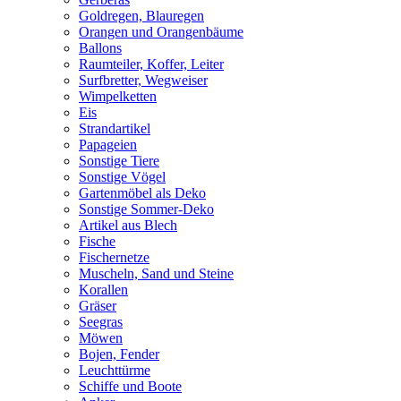
Goldregen, Blauregen
Orangen und Orangenbäume
Ballons
Raumteiler, Koffer, Leiter
Surfbretter, Wegweiser
Wimpelketten
Eis
Strandartikel
Papageien
Sonstige Tiere
Sonstige Vögel
Gartenmöbel als Deko
Sonstige Sommer-Deko
Artikel aus Blech
Fische
Fischernetze
Muscheln, Sand und Steine
Korallen
Gräser
Seegras
Möwen
Bojen, Fender
Leuchttürme
Schiffe und Boote