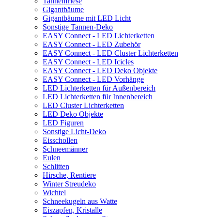
Tannenfriese
Gigantbäume
Gigantbäume mit LED Licht
Sonstige Tannen-Deko
EASY Connect - LED Lichterketten
EASY Connect - LED Zubehör
EASY Connect - LED Cluster Lichterketten
EASY Connect - LED Icicles
EASY Connect - LED Deko Objekte
EASY Connect - LED Vorhänge
LED Lichterketten für Außenbereich
LED Lichterketten für Innenbereich
LED Cluster Lichterketten
LED Deko Objekte
LED Figuren
Sonstige Licht-Deko
Eisschollen
Schneemänner
Eulen
Schlitten
Hirsche, Rentiere
Winter Streudeko
Wichtel
Schneekugeln aus Watte
Eiszapfen, Kristalle