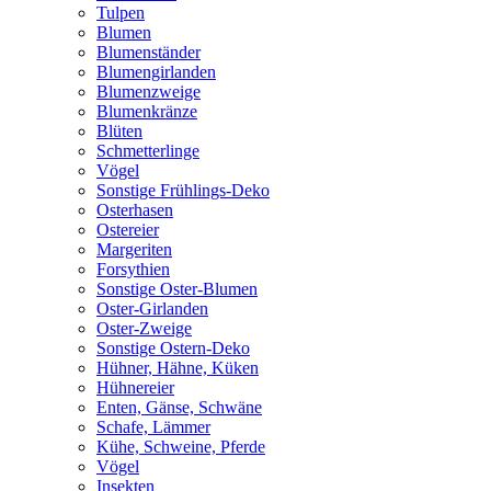
Tulpen
Blumen
Blumenständer
Blumengirlanden
Blumenzweige
Blumenkränze
Blüten
Schmetterlinge
Vögel
Sonstige Frühlings-Deko
Osterhasen
Ostereier
Margeriten
Forsythien
Sonstige Oster-Blumen
Oster-Girlanden
Oster-Zweige
Sonstige Ostern-Deko
Hühner, Hähne, Küken
Hühnereier
Enten, Gänse, Schwäne
Schafe, Lämmer
Kühe, Schweine, Pferde
Vögel
Insekten