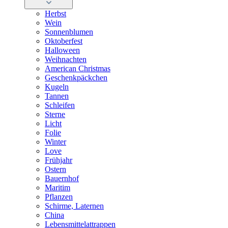
Herbst
Wein
Sonnenblumen
Oktoberfest
Halloween
Weihnachten
American Christmas
Geschenkpäckchen
Kugeln
Tannen
Schleifen
Sterne
Licht
Folie
Winter
Love
Frühjahr
Ostern
Bauernhof
Maritim
Pflanzen
Schirme, Laternen
China
Lebensmittelattrappen