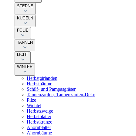
STERNE
KUGELN
FOLIE
TANNEN
LICHT
WINTER
Herbstgirlanden
Herbstbäume
Schilf- und Pampasgräser
Tannenzapfen, Tannenzapfen-Deko
Pilze
Wichtel
Herbstzweige
Herbstblätter
Herbstkränze
Ahornblätter
Ahornbäume