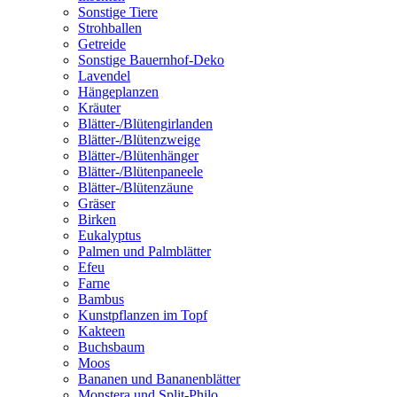
Sonstige Tiere
Strohballen
Getreide
Sonstige Bauernhof-Deko
Lavendel
Hängeplanzen
Kräuter
Blätter-/Blütengirlanden
Blätter-/Blütenzweige
Blätter-/Blütenhänger
Blätter-/Blütenpaneele
Blätter-/Blütenzäune
Gräser
Birken
Eukalyptus
Palmen und Palmblätter
Efeu
Farne
Bambus
Kunstpflanzen im Topf
Kakteen
Buchsbaum
Moos
Bananen und Bananenblätter
Monstera und Split-Philo