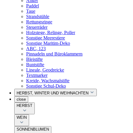
Anker
Paddel
Taue
Strandstühle
Rettungsringe
Steuerräder
Holzstege, Relinge, Poller
Sonstige Meerestiere
Sonstige Maritim-Deko
ABC, 123
Pinnadeln und Büroklammern
Bleistifte
Buntstifte
Lineale, Geodreicke
Textmarker
Kreide, Wachsmalstifte
Sonstige Schul-Deko
HERBST, WINTER UND WEIHNACHTEN
close
HERBST
WEIN
SONNENBLUMEN