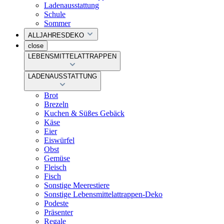
Ladenausstattung
Schule
Sommer
ALLJAHRESDEKO
close
LEBENSMITTELATTRAPPEN
LADENAUSSTATTUNG
Brot
Brezeln
Kuchen & Süßes Gebäck
Käse
Eier
Eiswürfel
Obst
Gemüse
Fleisch
Fisch
Sonstige Meerestiere
Sonstige Lebensmittelattrappen-Deko
Podeste
Präsenter
Regale