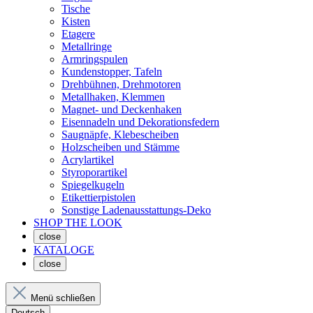
Tische
Kisten
Etagere
Metallringe
Armringspulen
Kundenstopper, Tafeln
Drehbühnen, Drehmotoren
Metallhaken, Klemmen
Magnet- und Deckenhaken
Eisennadeln und Dekorationsfedern
Saugnäpfe, Klebescheiben
Holzscheiben und Stämme
Acrylartikel
Styroporartikel
Spiegelkugeln
Etikettierpistolen
Sonstige Ladenausstattungs-Deko
SHOP THE LOOK
close
KATALOGE
close
Menü schließen
Deutsch