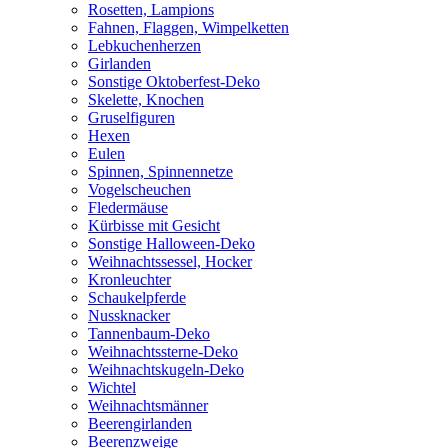
Rosetten, Lampions
Fahnen, Flaggen, Wimpelketten
Lebkuchenherzen
Girlanden
Sonstige Oktoberfest-Deko
Skelette, Knochen
Gruselfiguren
Hexen
Eulen
Spinnen, Spinnennetze
Vogelscheuchen
Fledermäuse
Kürbisse mit Gesicht
Sonstige Halloween-Deko
Weihnachtssessel, Hocker
Kronleuchter
Schaukelpferde
Nussknacker
Tannenbaum-Deko
Weihnachtssterne-Deko
Weihnachtskugeln-Deko
Wichtel
Weihnachtsmänner
Beerengirlanden
Beerenzweige