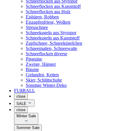
Schneeflocken aus Styropor
Schneeflocken aus Kunststoff
Schneeflocken aus Holz
Eisbären, Robben
Eiszapfenfriese, Wolken
Streuschnee
Schneekugeln aus Styropor
Schneekugeln aus Kunststoff
Zupfschnee, Schneekügelchen
Schneematten, Schneewatte
Schneeflocken diverse
Pinguine
Zweige, Hänger
Bäume
Girlanden, Ketten
Skier, Schlittschuhe
Sonstige Winter-Deko
FUßBALL
close
SALE
close
Winter Sale
Sommer Sale