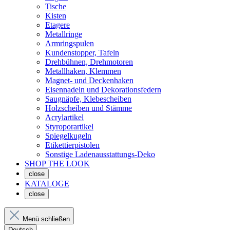
Tische
Kisten
Etagere
Metallringe
Armringspulen
Kundenstopper, Tafeln
Drehbühnen, Drehmotoren
Metallhaken, Klemmen
Magnet- und Deckenhaken
Eisennadeln und Dekorationsfedern
Saugnäpfe, Klebescheiben
Holzscheiben und Stämme
Acrylartikel
Styroporartikel
Spiegelkugeln
Etikettierpistolen
Sonstige Ladenausstattungs-Deko
SHOP THE LOOK
close
KATALOGE
close
Menü schließen
Deutsch