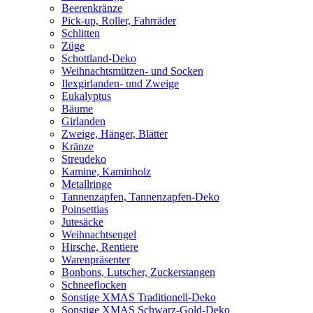
Beerenkränze
Pick-up, Roller, Fahrräder
Schlitten
Züge
Schottland-Deko
Weihnachtsmützen- und Socken
Ilexgirlanden- und Zweige
Eukalyptus
Bäume
Girlanden
Zweige, Hänger, Blätter
Kränze
Streudeko
Kamine, Kaminholz
Metallringe
Tannenzapfen, Tannenzapfen-Deko
Poinsettias
Jutesäcke
Weihnachtsengel
Hirsche, Rentiere
Warenpräsenter
Bonbons, Lutscher, Zuckerstangen
Schneeflocken
Sonstige XMAS Traditionell-Deko
Sonstige XMAS Schwarz-Gold-Deko