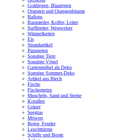
Goldregen, Blauregen
Orangen und Orangenbäume
Ballons
Raumteiler, Koffer, Leiter
Surfbretter, Wegweiser
Wimpelketten
Eis
Strandartikel
Papageien
Sonstige Tiere
Sonstige Vögel
Gartenmöbel als Deko
Sonstige Sommer-Deko
Artikel aus Blech
Fische
Fischernetze
Muscheln, Sand und Steine
Korallen
Gräser
Seegras
Möwen
Bojen, Fender
Leuchttürme
Schiffe und Boote