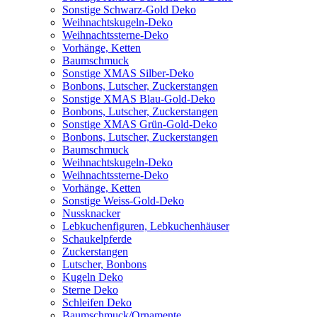
Sonstige Schwarz-Gold Deko
Weihnachtskugeln-Deko
Weihnachtssterne-Deko
Vorhänge, Ketten
Baumschmuck
Sonstige XMAS Silber-Deko
Bonbons, Lutscher, Zuckerstangen
Sonstige XMAS Blau-Gold-Deko
Bonbons, Lutscher, Zuckerstangen
Sonstige XMAS Grün-Gold-Deko
Bonbons, Lutscher, Zuckerstangen
Baumschmuck
Weihnachtskugeln-Deko
Weihnachtssterne-Deko
Vorhänge, Ketten
Sonstige Weiss-Gold-Deko
Nussknacker
Lebkuchenfiguren, Lebkuchenhäuser
Schaukelpferde
Zuckerstangen
Lutscher, Bonbons
Kugeln Deko
Sterne Deko
Schleifen Deko
Baumschmuck/Ornamente