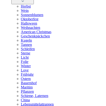
Herbst
Wein
Sonnenblumen
Oktoberfest
Halloween
Weihnachten
American Christmas
Geschenkpäckchen
Kugeln
Tannen
Schleifen
Sterne
Licht
Folie
Winter
Love
Frühjahr
Ostern
Bauernhof
Maritim
Pflanzen
Schirme, Laternen
China
Lebensmittelattrappen