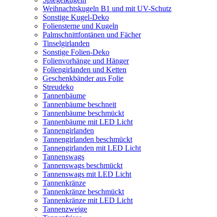
Weihnachtskugeln B1 und mit UV-Schutz
Sonstige Kugel-Deko
Foliensterne und Kugeln
Palmschnittfontänen und Fächer
Tinselgirlanden
Sonstige Folien-Deko
Folienvorhänge und Hänger
Foliengirlanden und Ketten
Geschenkbänder aus Folie
Streudeko
Tannenbäume
Tannenbäume beschneit
Tannenbäume beschmückt
Tannenbäume mit LED Licht
Tannengirlanden
Tannengirlanden beschmückt
Tannengirlanden mit LED Licht
Tannenswags
Tannenswags beschmückt
Tannenswags mit LED Licht
Tannenkränze
Tannenkränze beschmückt
Tannenkränze mit LED Licht
Tannenzweige