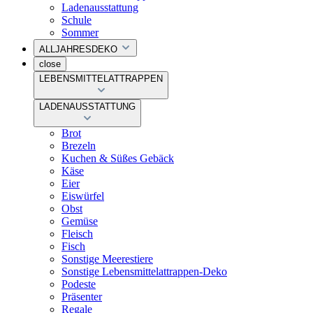
Ladenausstattung
Schule
Sommer
ALLJAHRESDEKO
close
LEBENSMITTELATTRAPPEN
LADENAUSSTATTUNG
Brot
Brezeln
Kuchen & Süßes Gebäck
Käse
Eier
Eiswürfel
Obst
Gemüse
Fleisch
Fisch
Sonstige Meerestiere
Sonstige Lebensmittelattrappen-Deko
Podeste
Präsenter
Regale