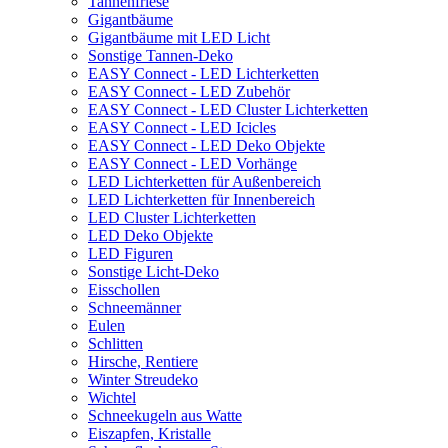
Tannenfriese
Gigantbäume
Gigantbäume mit LED Licht
Sonstige Tannen-Deko
EASY Connect - LED Lichterketten
EASY Connect - LED Zubehör
EASY Connect - LED Cluster Lichterketten
EASY Connect - LED Icicles
EASY Connect - LED Deko Objekte
EASY Connect - LED Vorhänge
LED Lichterketten für Außenbereich
LED Lichterketten für Innenbereich
LED Cluster Lichterketten
LED Deko Objekte
LED Figuren
Sonstige Licht-Deko
Eisschollen
Schneemänner
Eulen
Schlitten
Hirsche, Rentiere
Winter Streudeko
Wichtel
Schneekugeln aus Watte
Eiszapfen, Kristalle