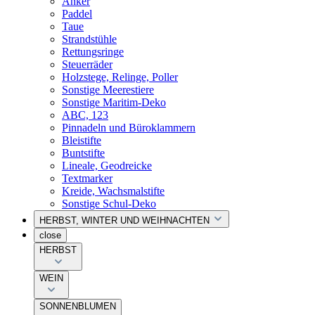
Anker
Paddel
Taue
Strandstühle
Rettungsringe
Steuerräder
Holzstege, Relinge, Poller
Sonstige Meerestiere
Sonstige Maritim-Deko
ABC, 123
Pinnadeln und Büroklammern
Bleistifte
Buntstifte
Lineale, Geodreicke
Textmarker
Kreide, Wachsmalstifte
Sonstige Schul-Deko
HERBST, WINTER UND WEIHNACHTEN
close
HERBST
WEIN
SONNENBLUMEN