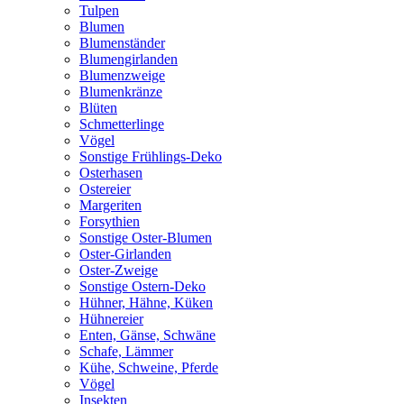
Tulpen
Blumen
Blumenständer
Blumengirlanden
Blumenzweige
Blumenkränze
Blüten
Schmetterlinge
Vögel
Sonstige Frühlings-Deko
Osterhasen
Ostereier
Margeriten
Forsythien
Sonstige Oster-Blumen
Oster-Girlanden
Oster-Zweige
Sonstige Ostern-Deko
Hühner, Hähne, Küken
Hühnereier
Enten, Gänse, Schwäne
Schafe, Lämmer
Kühe, Schweine, Pferde
Vögel
Insekten