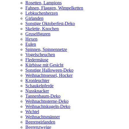
Rosetten, Lampions
Fahnen, Flaggen, Wimpelketten
Lebkuchenherzen
Girlanden
Sonstige Oktoberfest-Deko
Skelette, Knochen
Gruselfiguren
Hexen
Eulen
Spinnen, Spinnennetze
Vogelscheuchen
Fledermäuse
Kürbisse mit Gesicht
Sonstige Halloween-Deko
Weihnachtssessel, Hocker
Kronleuchter
Schaukelpferde
Nussknacker
Tannenbaum-Deko
Weihnachtssterne-Deko
Weihnachtskugeln-Deko
Wichtel
Weihnachtsmänner
Beerengirlanden
Beerenzweige