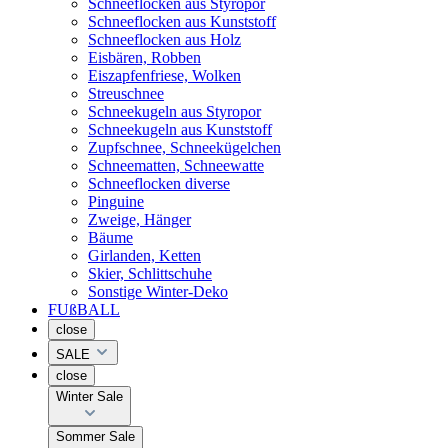
Schneeflocken aus Styropor
Schneeflocken aus Kunststoff
Schneeflocken aus Holz
Eisbären, Robben
Eiszapfenfriese, Wolken
Streuschnee
Schneekugeln aus Styropor
Schneekugeln aus Kunststoff
Zupfschnee, Schneekügelchen
Schneematten, Schneewatte
Schneeflocken diverse
Pinguine
Zweige, Hänger
Bäume
Girlanden, Ketten
Skier, Schlittschuhe
Sonstige Winter-Deko
FUßBALL
close
SALE
close
Winter Sale
Sommer Sale