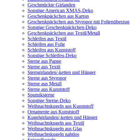
Geschmückte Girlanden
Sonstige American XMAS-Deko
Geschenkpäckchen aus Karton
Geschenkpäckchen aus Styropor mit Folienüberzug
Sonstige Geschenkpäckchen-Deko
Geschenkpäckchen aus Textil/Metall
Schleifen aus Textil
Schleifen aus Folie
Schleifen aus Kunststoff
Sonstige Schleifen-Deko
Sterne aus Pappe
Sterne aus Textil
Sterngirlanden/-ketten und Hänger
Sterne aus Styropor
Sterne aus Metall
Sterne aus Kunststoff
Sputniksterne
Sonstige Sterne-Deko
Weihnachtskugeln aus Kunststoff
Ornamente aus Kunststoff
Kugelgirlanden/-ketten und Hänger
Weihnachtskugeln aus Textil
Weihnachtskugeln aus Glas
Weihnachtskugeln nahtlos
Spiegelkugeln