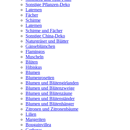
Sonstige Pflanzen-Deko
Laternen
Fächer
Schirme
Laternen
Schirme und Fächer
Sonstige China-Deko
Naturgräser und Blätter
Gänseblümchen
Flamingos
Muscheln
Blüten
Hibiskus
Blumen
Blumenrosetten
Blumen und Blütengirlanden
Blumen und Blütenzweige
Blumen und Blütenzäune
Blumen und Blütenständer
Blumen und Blütenhänger
Zitronen und Zitronenbäume
Lilien
Margeriten
Bougainvillea
Gerberas