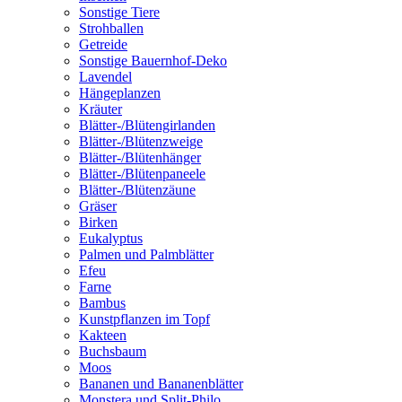
Sonstige Tiere
Strohballen
Getreide
Sonstige Bauernhof-Deko
Lavendel
Hängeplanzen
Kräuter
Blätter-/Blütengirlanden
Blätter-/Blütenzweige
Blätter-/Blütenhänger
Blätter-/Blütenpaneele
Blätter-/Blütenzäune
Gräser
Birken
Eukalyptus
Palmen und Palmblätter
Efeu
Farne
Bambus
Kunstpflanzen im Topf
Kakteen
Buchsbaum
Moos
Bananen und Bananenblätter
Monstera und Split-Philo