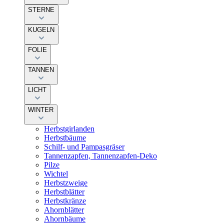
STERNE
KUGELN
FOLIE
TANNEN
LICHT
WINTER
Herbstgirlanden
Herbstbäume
Schilf- und Pampasgräser
Tannenzapfen, Tannenzapfen-Deko
Pilze
Wichtel
Herbstzweige
Herbstblätter
Herbstkränze
Ahornblätter
Ahornbäume