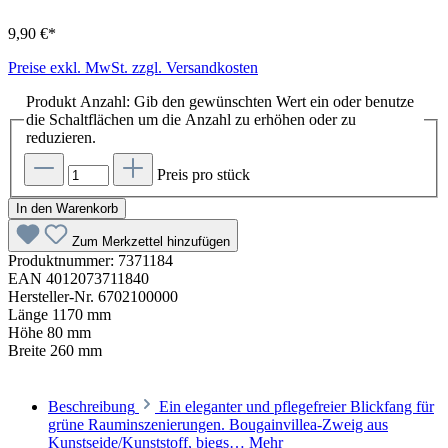
9,90 €*
Preise exkl. MwSt. zzgl. Versandkosten
Produkt Anzahl: Gib den gewünschten Wert ein oder benutze
die Schaltflächen um die Anzahl zu erhöhen oder zu
reduzieren.
Preis pro stück
In den Warenkorb
Zum Merkzettel hinzufügen
Produktnummer:
7371184
EAN
4012073711840
Hersteller-Nr.
6702100000
Länge
1170 mm
Höhe
80 mm
Breite
260 mm
Beschreibung
Ein eleganter und pflegefreier Blickfang für
grüne Rauminszenierungen. Bougainvillea-Zweig aus
Kunstseide/Kunststoff, biegs…
Mehr