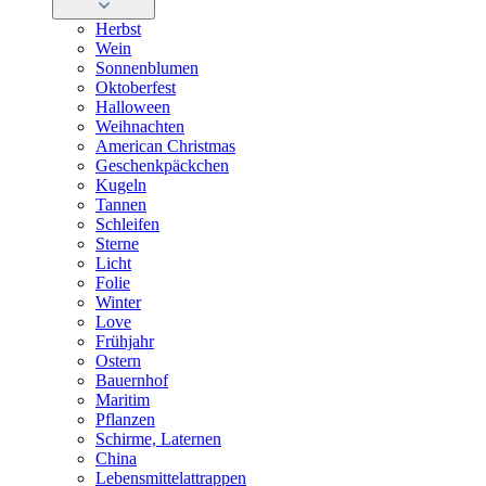
Herbst
Wein
Sonnenblumen
Oktoberfest
Halloween
Weihnachten
American Christmas
Geschenkpäckchen
Kugeln
Tannen
Schleifen
Sterne
Licht
Folie
Winter
Love
Frühjahr
Ostern
Bauernhof
Maritim
Pflanzen
Schirme, Laternen
China
Lebensmittelattrappen