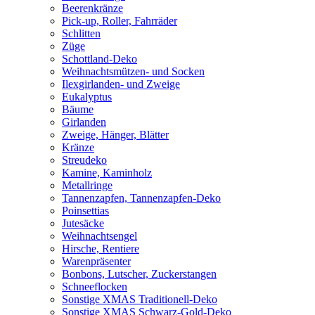
Beerenkränze
Pick-up, Roller, Fahrräder
Schlitten
Züge
Schottland-Deko
Weihnachtsmützen- und Socken
Ilexgirlanden- und Zweige
Eukalyptus
Bäume
Girlanden
Zweige, Hänger, Blätter
Kränze
Streudeko
Kamine, Kaminholz
Metallringe
Tannenzapfen, Tannenzapfen-Deko
Poinsettias
Jutesäcke
Weihnachtsengel
Hirsche, Rentiere
Warenpräsenter
Bonbons, Lutscher, Zuckerstangen
Schneeflocken
Sonstige XMAS Traditionell-Deko
Sonstige XMAS Schwarz-Gold-Deko