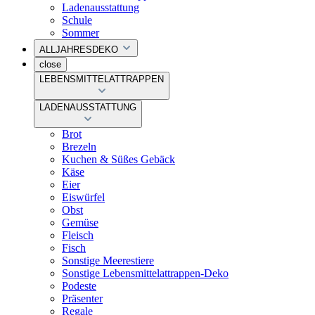
Ladenausstattung
Schule
Sommer
ALLJAHRESDEKO
close
LEBENSMITTELATTRAPPEN
LADENAUSSTATTUNG
Brot
Brezeln
Kuchen & Süßes Gebäck
Käse
Eier
Eiswürfel
Obst
Gemüse
Fleisch
Fisch
Sonstige Meerestiere
Sonstige Lebensmittelattrappen-Deko
Podeste
Präsenter
Regale