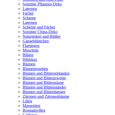
Sonstige Pflanzen-Deko
Laternen
Fächer
Schirme
Laternen
Schirme und Fächer
Sonstige China-Deko
Naturgräser und Blätter
Gänseblümchen
Flamingos
Muscheln
Blüten
Hibiskus
Blumen
Blumenrosetten
Blumen und Blütengirlanden
Blumen und Blütenzweige
Blumen und Blütenzäune
Blumen und Blütenständer
Blumen und Blütenhänger
Zitronen und Zitronenbäume
Lilien
Margeriten
Bougainvillea
Gerberas