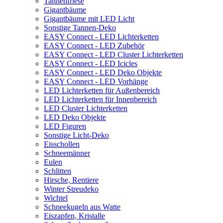
Tannenfriese
Gigantbäume
Gigantbäume mit LED Licht
Sonstige Tannen-Deko
EASY Connect - LED Lichterketten
EASY Connect - LED Zubehör
EASY Connect - LED Cluster Lichterketten
EASY Connect - LED Icicles
EASY Connect - LED Deko Objekte
EASY Connect - LED Vorhänge
LED Lichterketten für Außenbereich
LED Lichterketten für Innenbereich
LED Cluster Lichterketten
LED Deko Objekte
LED Figuren
Sonstige Licht-Deko
Eisschollen
Schneemänner
Eulen
Schlitten
Hirsche, Rentiere
Winter Streudeko
Wichtel
Schneekugeln aus Watte
Eiszapfen, Kristalle