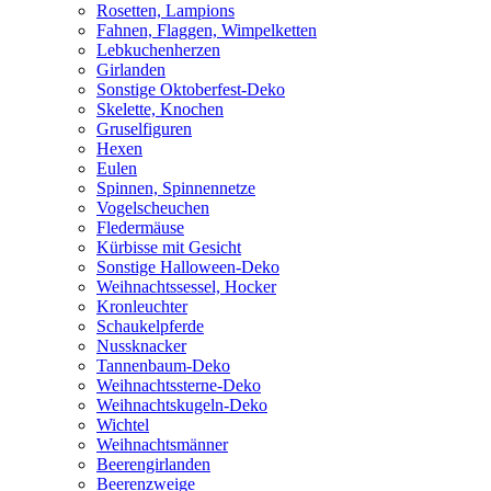
Rosetten, Lampions
Fahnen, Flaggen, Wimpelketten
Lebkuchenherzen
Girlanden
Sonstige Oktoberfest-Deko
Skelette, Knochen
Gruselfiguren
Hexen
Eulen
Spinnen, Spinnennetze
Vogelscheuchen
Fledermäuse
Kürbisse mit Gesicht
Sonstige Halloween-Deko
Weihnachtssessel, Hocker
Kronleuchter
Schaukelpferde
Nussknacker
Tannenbaum-Deko
Weihnachtssterne-Deko
Weihnachtskugeln-Deko
Wichtel
Weihnachtsmänner
Beerengirlanden
Beerenzweige