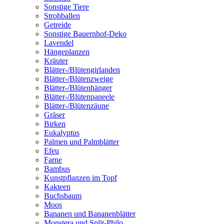
Sonstige Tiere
Strohballen
Getreide
Sonstige Bauernhof-Deko
Lavendel
Hängeplanzen
Kräuter
Blätter-/Blütengirlanden
Blätter-/Blütenzweige
Blätter-/Blütenhänger
Blätter-/Blütenpaneele
Blätter-/Blütenzäune
Gräser
Birken
Eukalyptus
Palmen und Palmblätter
Efeu
Farne
Bambus
Kunstpflanzen im Topf
Kakteen
Buchsbaum
Moos
Bananen und Bananenblätter
Monstera und Split-Philo