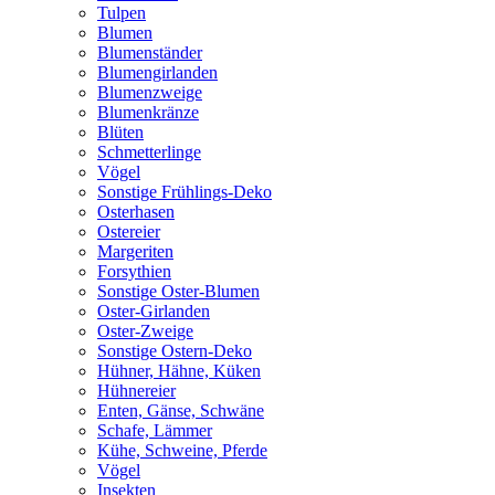
Tulpen
Blumen
Blumenständer
Blumengirlanden
Blumenzweige
Blumenkränze
Blüten
Schmetterlinge
Vögel
Sonstige Frühlings-Deko
Osterhasen
Ostereier
Margeriten
Forsythien
Sonstige Oster-Blumen
Oster-Girlanden
Oster-Zweige
Sonstige Ostern-Deko
Hühner, Hähne, Küken
Hühnereier
Enten, Gänse, Schwäne
Schafe, Lämmer
Kühe, Schweine, Pferde
Vögel
Insekten