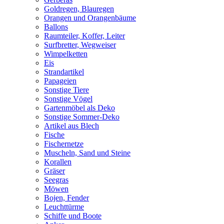
Goldregen, Blauregen
Orangen und Orangenbäume
Ballons
Raumteiler, Koffer, Leiter
Surfbretter, Wegweiser
Wimpelketten
Eis
Strandartikel
Papageien
Sonstige Tiere
Sonstige Vögel
Gartenmöbel als Deko
Sonstige Sommer-Deko
Artikel aus Blech
Fische
Fischernetze
Muscheln, Sand und Steine
Korallen
Gräser
Seegras
Möwen
Bojen, Fender
Leuchttürme
Schiffe und Boote