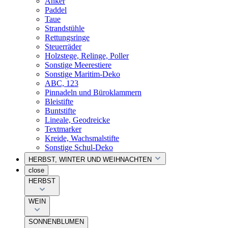
Anker
Paddel
Taue
Strandstühle
Rettungsringe
Steuerräder
Holzstege, Relinge, Poller
Sonstige Meerestiere
Sonstige Maritim-Deko
ABC, 123
Pinnadeln und Büroklammern
Bleistifte
Buntstifte
Lineale, Geodreicke
Textmarker
Kreide, Wachsmalstifte
Sonstige Schul-Deko
HERBST, WINTER UND WEIHNACHTEN
close
HERBST
WEIN
SONNENBLUMEN