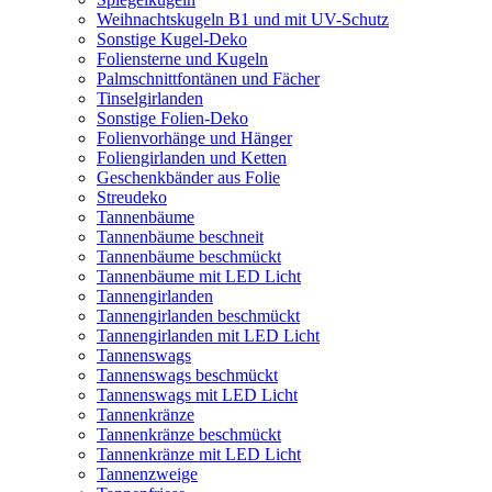
Weihnachtskugeln B1 und mit UV-Schutz
Sonstige Kugel-Deko
Foliensterne und Kugeln
Palmschnittfontänen und Fächer
Tinselgirlanden
Sonstige Folien-Deko
Folienvorhänge und Hänger
Foliengirlanden und Ketten
Geschenkbänder aus Folie
Streudeko
Tannenbäume
Tannenbäume beschneit
Tannenbäume beschmückt
Tannenbäume mit LED Licht
Tannengirlanden
Tannengirlanden beschmückt
Tannengirlanden mit LED Licht
Tannenswags
Tannenswags beschmückt
Tannenswags mit LED Licht
Tannenkränze
Tannenkränze beschmückt
Tannenkränze mit LED Licht
Tannenzweige