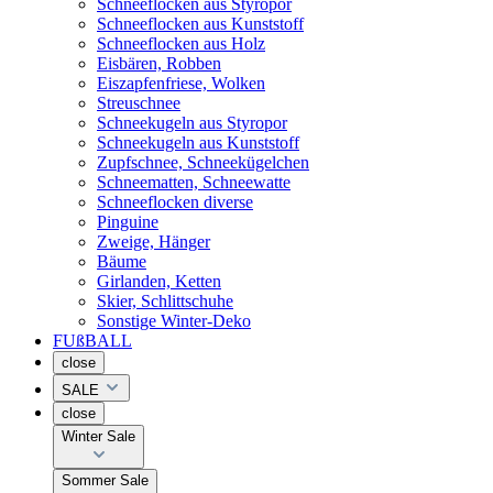
Schneeflocken aus Styropor
Schneeflocken aus Kunststoff
Schneeflocken aus Holz
Eisbären, Robben
Eiszapfenfriese, Wolken
Streuschnee
Schneekugeln aus Styropor
Schneekugeln aus Kunststoff
Zupfschnee, Schneekügelchen
Schneematten, Schneewatte
Schneeflocken diverse
Pinguine
Zweige, Hänger
Bäume
Girlanden, Ketten
Skier, Schlittschuhe
Sonstige Winter-Deko
FUßBALL
close
SALE
close
Winter Sale
Sommer Sale