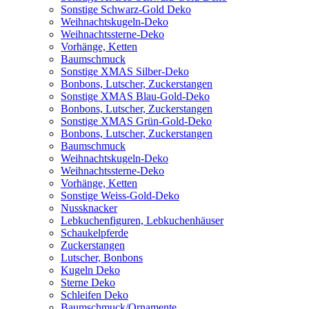
Sonstige Schwarz-Gold Deko
Weihnachtskugeln-Deko
Weihnachtssterne-Deko
Vorhänge, Ketten
Baumschmuck
Sonstige XMAS Silber-Deko
Bonbons, Lutscher, Zuckerstangen
Sonstige XMAS Blau-Gold-Deko
Bonbons, Lutscher, Zuckerstangen
Sonstige XMAS Grün-Gold-Deko
Bonbons, Lutscher, Zuckerstangen
Baumschmuck
Weihnachtskugeln-Deko
Weihnachtssterne-Deko
Vorhänge, Ketten
Sonstige Weiss-Gold-Deko
Nussknacker
Lebkuchenfiguren, Lebkuchenhäuser
Schaukelpferde
Zuckerstangen
Lutscher, Bonbons
Kugeln Deko
Sterne Deko
Schleifen Deko
Baumschmuck/Ornamente