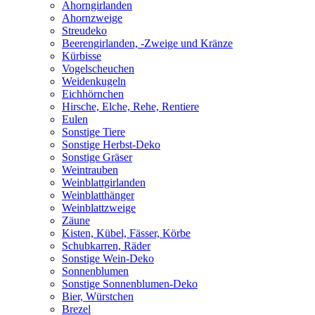
Ahorngirlanden
Ahornzweige
Streudeko
Beerengirlanden, -Zweige und Kränze
Kürbisse
Vogelscheuchen
Weidenkugeln
Eichhörnchen
Hirsche, Elche, Rehe, Rentiere
Eulen
Sonstige Tiere
Sonstige Herbst-Deko
Sonstige Gräser
Weintrauben
Weinblattgirlanden
Weinblatthänger
Weinblattzweige
Zäune
Kisten, Kübel, Fässer, Körbe
Schubkarren, Räder
Sonstige Wein-Deko
Sonnenblumen
Sonstige Sonnenblumen-Deko
Bier, Würstchen
Brezel