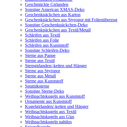
Geschmückte Girlanden
Sonstige American XMAS-Deko
Geschenkpäckchen aus Karton
Geschenkpäckchen aus Styropor mit Folienüberzug
Sonstige Geschenkpäckchen-Deko
Geschenkpäckchen aus Textil/Metall
Schleifen aus Textil
Schleifen aus Folie
Schleifen aus Kunststoff
Sonstige Schleifen-Deko
Sterne aus Pappe
Sterne aus Textil
Sterngirlanden/-ketten und Hänger
Sterne aus Styropor
Sterne aus Metall
Sterne aus Kunststoff
Sputniksterne
Sonstige Sterne-Deko
Weihnachtskugeln aus Kunststoff
Ornamente aus Kunststoff
Kugelgirlanden/-ketten und Hänger
Weihnachtskugeln aus Textil
Weihnachtskugeln aus Glas
Weihnachtskugeln nahtlos
Spiegelkugeln