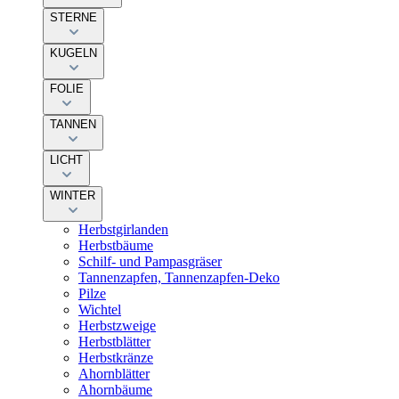
STERNE
KUGELN
FOLIE
TANNEN
LICHT
WINTER
Herbstgirlanden
Herbstbäume
Schilf- und Pampasgräser
Tannenzapfen, Tannenzapfen-Deko
Pilze
Wichtel
Herbstzweige
Herbstblätter
Herbstkränze
Ahornblätter
Ahornbäume