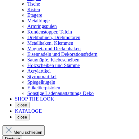
Tische
Kisten
Etagere
Metallringe
Armringspulen
Kundenstopper, Tafeln
Drehbühnen, Drehmotoren
Metallhaken, Klemmen
Magnet- und Deckenhaken
Eisennadeln und Dekorationsfedern
Saugnäpfe, Klebescheiben
Holzscheiben und Stämme
Acrylartikel
Styroporartikel
Spiegelkugeln
Etikettierpistolen
Sonstige Ladenausstattungs-Deko
SHOP THE LOOK
close
KATALOGE
close
Menü schließen
Deutsch