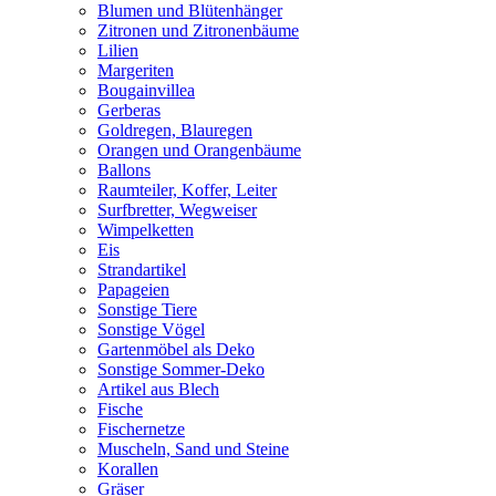
Blumen und Blütenhänger
Zitronen und Zitronenbäume
Lilien
Margeriten
Bougainvillea
Gerberas
Goldregen, Blauregen
Orangen und Orangenbäume
Ballons
Raumteiler, Koffer, Leiter
Surfbretter, Wegweiser
Wimpelketten
Eis
Strandartikel
Papageien
Sonstige Tiere
Sonstige Vögel
Gartenmöbel als Deko
Sonstige Sommer-Deko
Artikel aus Blech
Fische
Fischernetze
Muscheln, Sand und Steine
Korallen
Gräser