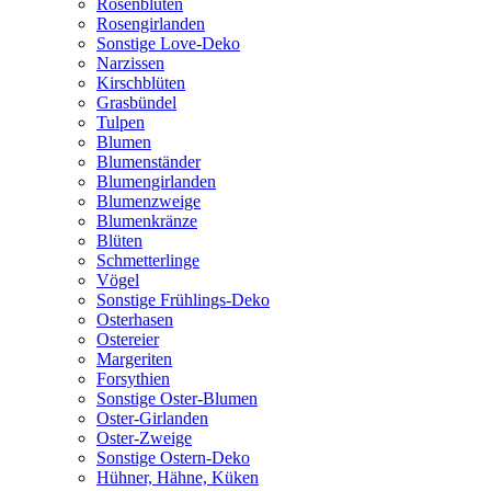
Rosenblüten
Rosengirlanden
Sonstige Love-Deko
Narzissen
Kirschblüten
Grasbündel
Tulpen
Blumen
Blumenständer
Blumengirlanden
Blumenzweige
Blumenkränze
Blüten
Schmetterlinge
Vögel
Sonstige Frühlings-Deko
Osterhasen
Ostereier
Margeriten
Forsythien
Sonstige Oster-Blumen
Oster-Girlanden
Oster-Zweige
Sonstige Ostern-Deko
Hühner, Hähne, Küken