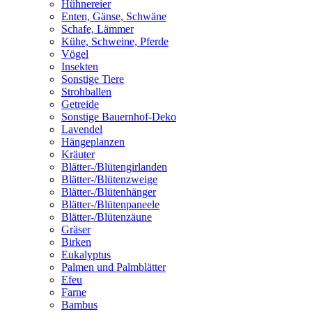
Hühnereier
Enten, Gänse, Schwäne
Schafe, Lämmer
Kühe, Schweine, Pferde
Vögel
Insekten
Sonstige Tiere
Strohballen
Getreide
Sonstige Bauernhof-Deko
Lavendel
Hängeplanzen
Kräuter
Blätter-/Blütengirlanden
Blätter-/Blütenzweige
Blätter-/Blütenhänger
Blätter-/Blütenpaneele
Blätter-/Blütenzäune
Gräser
Birken
Eukalyptus
Palmen und Palmblätter
Efeu
Farne
Bambus