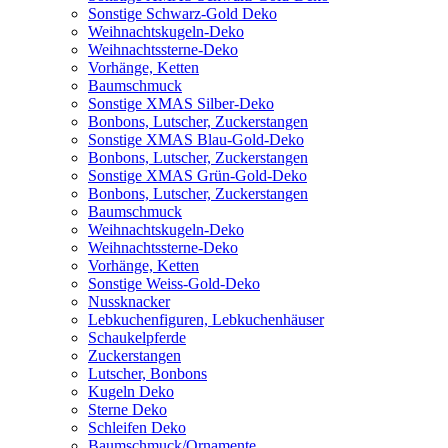
Sonstige Schwarz-Gold Deko
Weihnachtskugeln-Deko
Weihnachtssterne-Deko
Vorhänge, Ketten
Baumschmuck
Sonstige XMAS Silber-Deko
Bonbons, Lutscher, Zuckerstangen
Sonstige XMAS Blau-Gold-Deko
Bonbons, Lutscher, Zuckerstangen
Sonstige XMAS Grün-Gold-Deko
Bonbons, Lutscher, Zuckerstangen
Baumschmuck
Weihnachtskugeln-Deko
Weihnachtssterne-Deko
Vorhänge, Ketten
Sonstige Weiss-Gold-Deko
Nussknacker
Lebkuchenfiguren, Lebkuchenhäuser
Schaukelpferde
Zuckerstangen
Lutscher, Bonbons
Kugeln Deko
Sterne Deko
Schleifen Deko
Baumschmuck/Ornamente