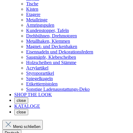
Tische
Kisten
Etagere
Metallringe
Armringspulen
Kundenstopper, Tafeln
Drehbühnen, Drehmotoren
Metallhaken, Klemmen
Magnet- und Deckenhaken
Eisennadeln und Dekorationsfedern
Saugnäpfe, Klebescheiben
Holzscheiben und Stämme
Acrylartikel
Styroporartikel
Spiegelkugeln
Etikettierpistolen
Sonstige Ladenausstattungs-Deko
SHOP THE LOOK
close
KATALOGE
close
Menü schließen
Deutsch