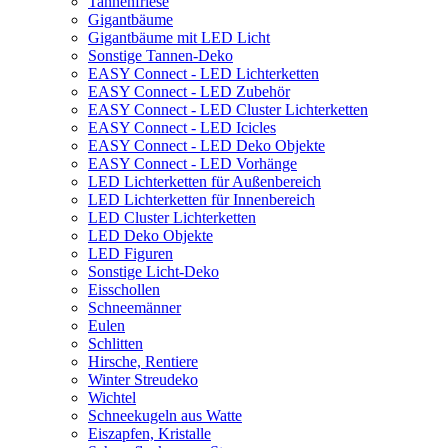
Tannenfriese
Gigantbäume
Gigantbäume mit LED Licht
Sonstige Tannen-Deko
EASY Connect - LED Lichterketten
EASY Connect - LED Zubehör
EASY Connect - LED Cluster Lichterketten
EASY Connect - LED Icicles
EASY Connect - LED Deko Objekte
EASY Connect - LED Vorhänge
LED Lichterketten für Außenbereich
LED Lichterketten für Innenbereich
LED Cluster Lichterketten
LED Deko Objekte
LED Figuren
Sonstige Licht-Deko
Eisschollen
Schneemänner
Eulen
Schlitten
Hirsche, Rentiere
Winter Streudeko
Wichtel
Schneekugeln aus Watte
Eiszapfen, Kristalle