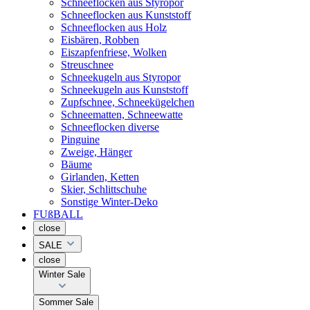
Schneeflocken aus Styropor
Schneeflocken aus Kunststoff
Schneeflocken aus Holz
Eisbären, Robben
Eiszapfenfriese, Wolken
Streuschnee
Schneekugeln aus Styropor
Schneekugeln aus Kunststoff
Zupfschnee, Schneekügelchen
Schneematten, Schneewatte
Schneeflocken diverse
Pinguine
Zweige, Hänger
Bäume
Girlanden, Ketten
Skier, Schlittschuhe
Sonstige Winter-Deko
FUßBALL
close
SALE
close
Winter Sale
Sommer Sale