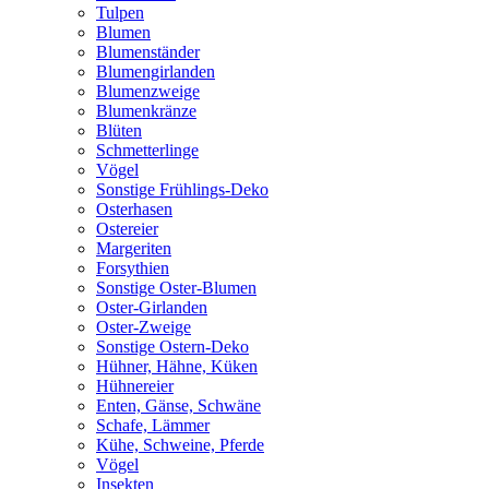
Tulpen
Blumen
Blumenständer
Blumengirlanden
Blumenzweige
Blumenkränze
Blüten
Schmetterlinge
Vögel
Sonstige Frühlings-Deko
Osterhasen
Ostereier
Margeriten
Forsythien
Sonstige Oster-Blumen
Oster-Girlanden
Oster-Zweige
Sonstige Ostern-Deko
Hühner, Hähne, Küken
Hühnereier
Enten, Gänse, Schwäne
Schafe, Lämmer
Kühe, Schweine, Pferde
Vögel
Insekten