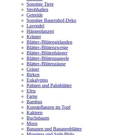
Sonstige Tiere
Strohballen
Getreide
Sonstige Bauernhof-Deko
Lavendel
Hängeplanzen
Kräuter
Blätter-/Blütengirlanden
Blätter-/Blütenzweige
Blätter-/Blütenhänger
Blätter-/Blütenpaneele
Blätter-/Blütenzäune
Gräser
Birken
Eukalyptus
Palmen und Palmblätter
Efeu
Farne
Bambus
Kunstpflanzen im Topf
Kakteen
Buchsbaum
Moos
Bananen und Bananenblätter
Monstera und Split-Philo