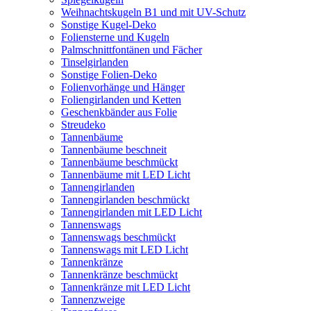
Weihnachtskugeln B1 und mit UV-Schutz
Sonstige Kugel-Deko
Foliensterne und Kugeln
Palmschnittfontänen und Fächer
Tinselgirlanden
Sonstige Folien-Deko
Folienvorhänge und Hänger
Foliengirlanden und Ketten
Geschenkbänder aus Folie
Streudeko
Tannenbäume
Tannenbäume beschneit
Tannenbäume beschmückt
Tannenbäume mit LED Licht
Tannengirlanden
Tannengirlanden beschmückt
Tannengirlanden mit LED Licht
Tannenswags
Tannenswags beschmückt
Tannenswags mit LED Licht
Tannenkränze
Tannenkränze beschmückt
Tannenkränze mit LED Licht
Tannenzweige