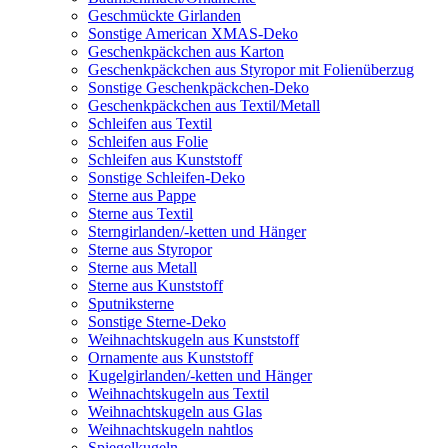
Geschmückte Girlanden
Sonstige American XMAS-Deko
Geschenkpäckchen aus Karton
Geschenkpäckchen aus Styropor mit Folienüberzug
Sonstige Geschenkpäckchen-Deko
Geschenkpäckchen aus Textil/Metall
Schleifen aus Textil
Schleifen aus Folie
Schleifen aus Kunststoff
Sonstige Schleifen-Deko
Sterne aus Pappe
Sterne aus Textil
Sterngirlanden/-ketten und Hänger
Sterne aus Styropor
Sterne aus Metall
Sterne aus Kunststoff
Sputniksterne
Sonstige Sterne-Deko
Weihnachtskugeln aus Kunststoff
Ornamente aus Kunststoff
Kugelgirlanden/-ketten und Hänger
Weihnachtskugeln aus Textil
Weihnachtskugeln aus Glas
Weihnachtskugeln nahtlos
Spiegelkugeln