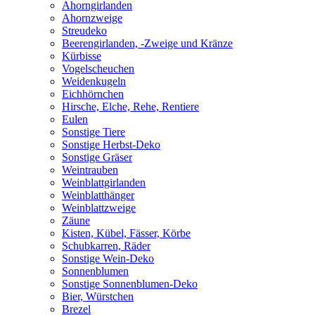
Ahorngirlanden
Ahornzweige
Streudeko
Beerengirlanden, -Zweige und Kränze
Kürbisse
Vogelscheuchen
Weidenkugeln
Eichhörnchen
Hirsche, Elche, Rehe, Rentiere
Eulen
Sonstige Tiere
Sonstige Herbst-Deko
Sonstige Gräser
Weintrauben
Weinblattgirlanden
Weinblatthänger
Weinblattzweige
Zäune
Kisten, Kübel, Fässer, Körbe
Schubkarren, Räder
Sonstige Wein-Deko
Sonnenblumen
Sonstige Sonnenblumen-Deko
Bier, Würstchen
Brezel