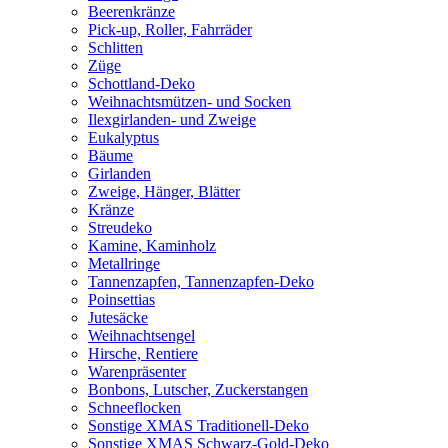
Beerenkränze
Pick-up, Roller, Fahrräder
Schlitten
Züge
Schottland-Deko
Weihnachtsmützen- und Socken
Ilexgirlanden- und Zweige
Eukalyptus
Bäume
Girlanden
Zweige, Hänger, Blätter
Kränze
Streudeko
Kamine, Kaminholz
Metallringe
Tannenzapfen, Tannenzapfen-Deko
Poinsettias
Jutesäcke
Weihnachtsengel
Hirsche, Rentiere
Warenpräsenter
Bonbons, Lutscher, Zuckerstangen
Schneeflocken
Sonstige XMAS Traditionell-Deko
Sonstige XMAS Schwarz-Gold-Deko