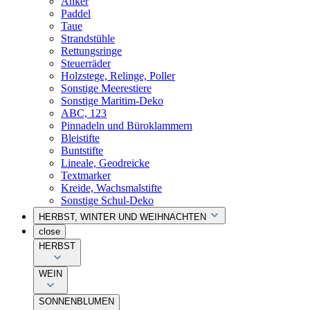
Anker
Paddel
Taue
Strandstühle
Rettungsringe
Steuerräder
Holzstege, Relinge, Poller
Sonstige Meerestiere
Sonstige Maritim-Deko
ABC, 123
Pinnadeln und Büroklammern
Bleistifte
Buntstifte
Lineale, Geodreicke
Textmarker
Kreide, Wachsmalstifte
Sonstige Schul-Deko
HERBST, WINTER UND WEIHNACHTEN
close
HERBST
WEIN
SONNENBLUMEN