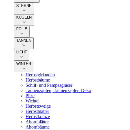
STERNE
KUGELN
FOLIE
TANNEN
LICHT
WINTER
Herbstgirlanden
Herbstbäume
Schilf- und Pampasgräser
Tannenzapfen, Tannenzapfen-Deko
Pilze
Wichtel
Herbstzweige
Herbstblätter
Herbstkränze
Ahornblätter
Ahornbäume