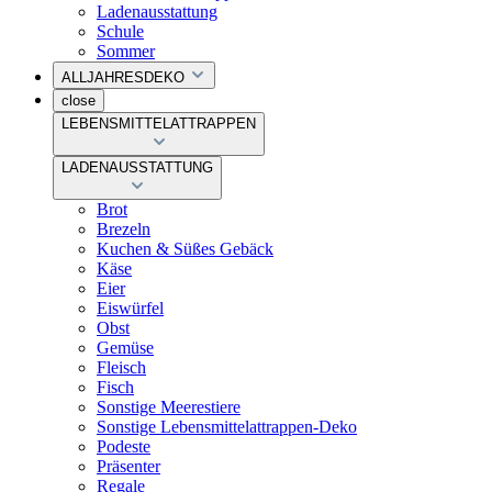
Ladenausstattung
Schule
Sommer
ALLJAHRESDEKO
close
LEBENSMITTELATTRAPPEN
LADENAUSSTATTUNG
Brot
Brezeln
Kuchen & Süßes Gebäck
Käse
Eier
Eiswürfel
Obst
Gemüse
Fleisch
Fisch
Sonstige Meerestiere
Sonstige Lebensmittelattrappen-Deko
Podeste
Präsenter
Regale