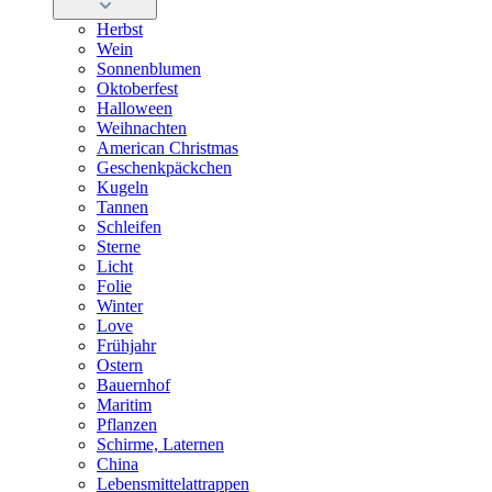
Herbst
Wein
Sonnenblumen
Oktoberfest
Halloween
Weihnachten
American Christmas
Geschenkpäckchen
Kugeln
Tannen
Schleifen
Sterne
Licht
Folie
Winter
Love
Frühjahr
Ostern
Bauernhof
Maritim
Pflanzen
Schirme, Laternen
China
Lebensmittelattrappen