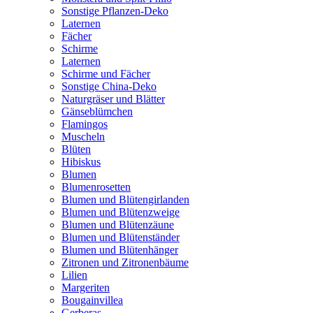
Sonstige Pflanzen-Deko
Laternen
Fächer
Schirme
Laternen
Schirme und Fächer
Sonstige China-Deko
Naturgräser und Blätter
Gänseblümchen
Flamingos
Muscheln
Blüten
Hibiskus
Blumen
Blumenrosetten
Blumen und Blütengirlanden
Blumen und Blütenzweige
Blumen und Blütenzäune
Blumen und Blütenständer
Blumen und Blütenhänger
Zitronen und Zitronenbäume
Lilien
Margeriten
Bougainvillea
Gerberas