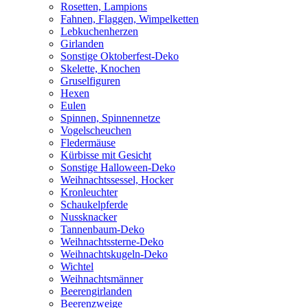
Rosetten, Lampions
Fahnen, Flaggen, Wimpelketten
Lebkuchenherzen
Girlanden
Sonstige Oktoberfest-Deko
Skelette, Knochen
Gruselfiguren
Hexen
Eulen
Spinnen, Spinnennetze
Vogelscheuchen
Fledermäuse
Kürbisse mit Gesicht
Sonstige Halloween-Deko
Weihnachtssessel, Hocker
Kronleuchter
Schaukelpferde
Nussknacker
Tannenbaum-Deko
Weihnachtssterne-Deko
Weihnachtskugeln-Deko
Wichtel
Weihnachtsmänner
Beerengirlanden
Beerenzweige