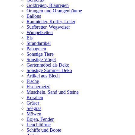
Goldregen, Blauregen
Orangen und Orangenbäume
Ballons
Raumteiler, Koffer, Leiter
Surfbretter, Wegweiser
Wimpelketten
Eis
Strandartikel
Papageien
Sonstige Tiere
Sonstige Vögel
Gartenmöbel als Deko
Sonstige Sommer-Deko
Artikel aus Blech
Fische
Fischernetze
Muscheln, Sand und Steine
Korallen
Gräser
Seegras
Möwen
Bojen, Fender
Leuchttürme
Schiffe und Boote