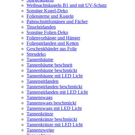
Weihnachtskugeln B1 und mit UV-Schutz
Sonstige Kugel-Deko
Foliensterne und Kugeln
Palmschnittfontänen und Fächer
Tinselgirlanden
Sonstige Folien-Deko
Folienvorhänge und Hänger
Foliengirlanden und Ketten
Geschenkbänder aus Folie
Streudeko
Tannenbäume
Tannenbäume beschneit
Tannenbäume beschmückt
Tannenbäume mit LED Licht
Tannengirlanden
Tannengirlanden beschmückt
Tannengirlanden mit LED Licht
Tannenswags
Tannenswags beschmückt
Tannenswags mit LED Licht
Tannenkränze
Tannenkränze beschmückt
Tannenkränze mit LED Licht
Tannenzweige