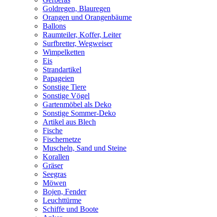
Goldregen, Blauregen
Orangen und Orangenbäume
Ballons
Raumteiler, Koffer, Leiter
Surfbretter, Wegweiser
Wimpelketten
Eis
Strandartikel
Papageien
Sonstige Tiere
Sonstige Vögel
Gartenmöbel als Deko
Sonstige Sommer-Deko
Artikel aus Blech
Fische
Fischernetze
Muscheln, Sand und Steine
Korallen
Gräser
Seegras
Möwen
Bojen, Fender
Leuchttürme
Schiffe und Boote