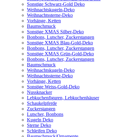
Sonstige Schwarz-Gold Deko
Weihnachtskugeln-Deko
Weihnachtssterne-Deko
Vorhänge, Ketten
Baumschmuck
Sonstige XMAS Silber-Deko
Bonbons, Lutscher, Zuckerstangen
Sonstige XMAS Blau-Gold-Deko
Bonbons, Lutscher, Zuckerstangen
Sonstige XMAS Grün-Gold-Deko
Bonbons, Lutscher, Zuckerstangen
Baumschmuck
Weihnachtskugeln-Deko
Weihnachtssterne-Deko
Vorhänge, Ketten
Sonstige Weiss-Gold-Deko
Nussknacker
Lebkuchenfiguren, Lebkuchenhäuser
Schaukelpferde
Zuckerstangen
Lutscher, Bonbons
Kugeln Deko
Sterne Deko
Schleifen Deko
Baumschmuck/Ornamente