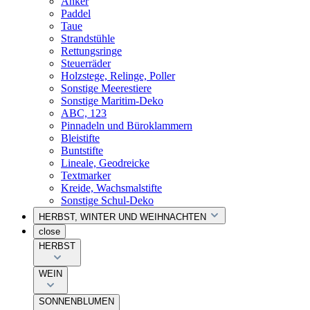
Anker
Paddel
Taue
Strandstühle
Rettungsringe
Steuerräder
Holzstege, Relinge, Poller
Sonstige Meerestiere
Sonstige Maritim-Deko
ABC, 123
Pinnadeln und Büroklammern
Bleistifte
Buntstifte
Lineale, Geodreicke
Textmarker
Kreide, Wachsmalstifte
Sonstige Schul-Deko
HERBST, WINTER UND WEIHNACHTEN
close
HERBST
WEIN
SONNENBLUMEN