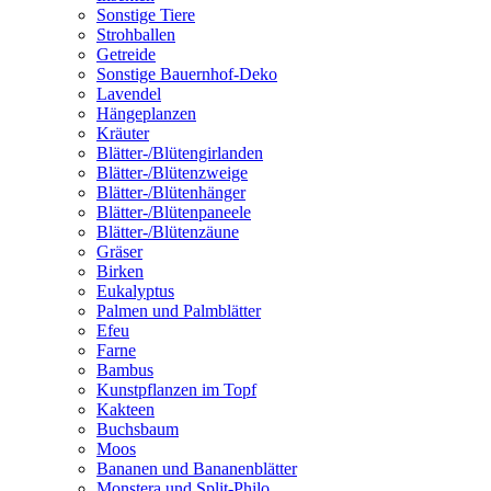
Sonstige Tiere
Strohballen
Getreide
Sonstige Bauernhof-Deko
Lavendel
Hängeplanzen
Kräuter
Blätter-/Blütengirlanden
Blätter-/Blütenzweige
Blätter-/Blütenhänger
Blätter-/Blütenpaneele
Blätter-/Blütenzäune
Gräser
Birken
Eukalyptus
Palmen und Palmblätter
Efeu
Farne
Bambus
Kunstpflanzen im Topf
Kakteen
Buchsbaum
Moos
Bananen und Bananenblätter
Monstera und Split-Philo