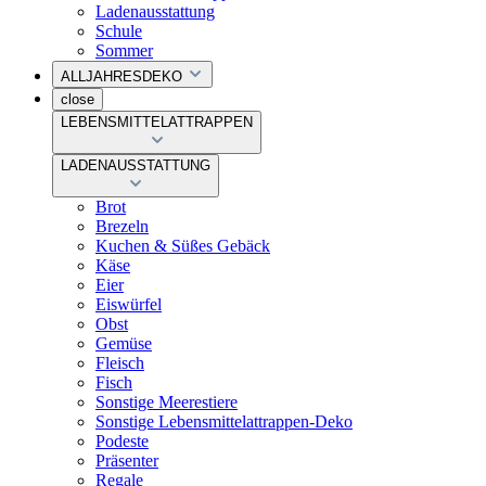
Ladenausstattung
Schule
Sommer
ALLJAHRESDEKO
close
LEBENSMITTELATTRAPPEN
LADENAUSSTATTUNG
Brot
Brezeln
Kuchen & Süßes Gebäck
Käse
Eier
Eiswürfel
Obst
Gemüse
Fleisch
Fisch
Sonstige Meerestiere
Sonstige Lebensmittelattrappen-Deko
Podeste
Präsenter
Regale