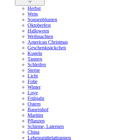
Herbst
Wein
Sonnenblumen
Oktoberfest
Halloween
Weihnachten
American Christmas
Geschenkpäckchen
Kugeln
Tannen
Schleifen
Sterne
Licht
Folie
Winter
Love
Frühjahr
Ostern
Bauernhof
Maritim
Pflanzen
Schirme, Laternen
China
Lebensmittelattrappen