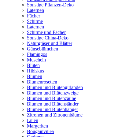
Sonstige Pflanzen-Deko
Laternen
Fächer
Schirme
Laternen
Schirme und Fächer
Sonstige China-Deko
Naturgräser und Blätter
Gänseblümchen
Flamingos
Muscheln
Blüten
Hibiskus
Blumen
Blumenrosetten
Blumen und Blütengirlanden
Blumen und Blütenzweige
Blumen und Blütenzäune
Blumen und Blütenständer
Blumen und Blütenhänger
Zitronen und Zitronenbäume
Lilien
Margeriten
Bougainvillea
Gerberas