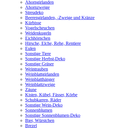
Ahorngirlanden
Ahornzweige
Streudeko
Beerengirlanden, -Zweige und Kränze
Kürbisse
Vogelscheuchen
Weidenkugeln
Eichhörnchen
Hirsche, Elche, Rehe, Rentiere
Eulen
Sonstige Tiere
Sonstige Herbst-Deko
Sonstige Gräser
Weintrauben
Weinblattgirlanden
Weinblatthänger
Weinblattzweige
Zäune
Kisten, Kübel, Fässer, Körbe
Schubkarren, Räder
Sonstige Wein-Deko
Sonnenblumen
Sonstige Sonnenblumen-Deko
Bier, Würstchen
Brezel