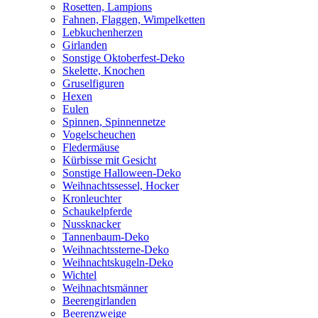
Rosetten, Lampions
Fahnen, Flaggen, Wimpelketten
Lebkuchenherzen
Girlanden
Sonstige Oktoberfest-Deko
Skelette, Knochen
Gruselfiguren
Hexen
Eulen
Spinnen, Spinnennetze
Vogelscheuchen
Fledermäuse
Kürbisse mit Gesicht
Sonstige Halloween-Deko
Weihnachtssessel, Hocker
Kronleuchter
Schaukelpferde
Nussknacker
Tannenbaum-Deko
Weihnachtssterne-Deko
Weihnachtskugeln-Deko
Wichtel
Weihnachtsmänner
Beerengirlanden
Beerenzweige