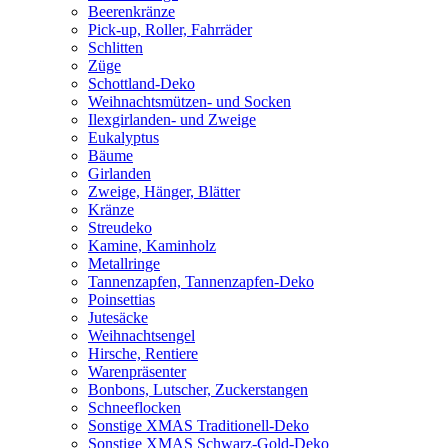
Beerenkränze
Pick-up, Roller, Fahrräder
Schlitten
Züge
Schottland-Deko
Weihnachtsmützen- und Socken
Ilexgirlanden- und Zweige
Eukalyptus
Bäume
Girlanden
Zweige, Hänger, Blätter
Kränze
Streudeko
Kamine, Kaminholz
Metallringe
Tannenzapfen, Tannenzapfen-Deko
Poinsettias
Jutesäcke
Weihnachtsengel
Hirsche, Rentiere
Warenpräsenter
Bonbons, Lutscher, Zuckerstangen
Schneeflocken
Sonstige XMAS Traditionell-Deko
Sonstige XMAS Schwarz-Gold-Deko