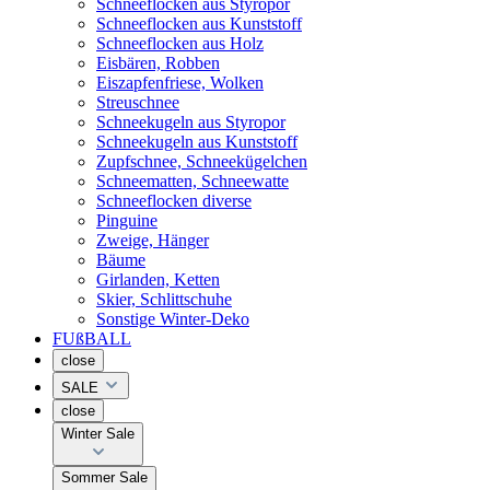
Schneeflocken aus Styropor
Schneeflocken aus Kunststoff
Schneeflocken aus Holz
Eisbären, Robben
Eiszapfenfriese, Wolken
Streuschnee
Schneekugeln aus Styropor
Schneekugeln aus Kunststoff
Zupfschnee, Schneekügelchen
Schneematten, Schneewatte
Schneeflocken diverse
Pinguine
Zweige, Hänger
Bäume
Girlanden, Ketten
Skier, Schlittschuhe
Sonstige Winter-Deko
FUßBALL
close
SALE
close
Winter Sale
Sommer Sale