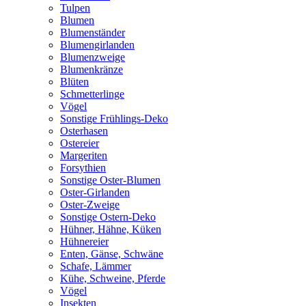
Tulpen
Blumen
Blumenständer
Blumengirlanden
Blumenzweige
Blumenkränze
Blüten
Schmetterlinge
Vögel
Sonstige Frühlings-Deko
Osterhasen
Ostereier
Margeriten
Forsythien
Sonstige Oster-Blumen
Oster-Girlanden
Oster-Zweige
Sonstige Ostern-Deko
Hühner, Hähne, Küken
Hühnereier
Enten, Gänse, Schwäne
Schafe, Lämmer
Kühe, Schweine, Pferde
Vögel
Insekten