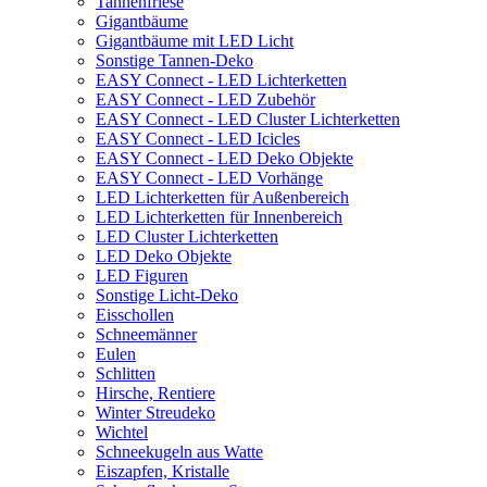
Tannenfriese
Gigantbäume
Gigantbäume mit LED Licht
Sonstige Tannen-Deko
EASY Connect - LED Lichterketten
EASY Connect - LED Zubehör
EASY Connect - LED Cluster Lichterketten
EASY Connect - LED Icicles
EASY Connect - LED Deko Objekte
EASY Connect - LED Vorhänge
LED Lichterketten für Außenbereich
LED Lichterketten für Innenbereich
LED Cluster Lichterketten
LED Deko Objekte
LED Figuren
Sonstige Licht-Deko
Eisschollen
Schneemänner
Eulen
Schlitten
Hirsche, Rentiere
Winter Streudeko
Wichtel
Schneekugeln aus Watte
Eiszapfen, Kristalle