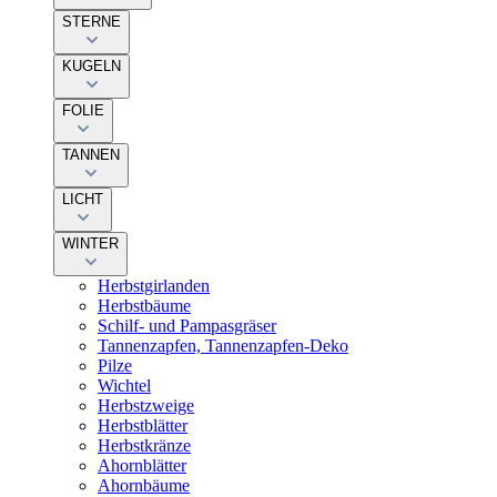
STERNE
KUGELN
FOLIE
TANNEN
LICHT
WINTER
Herbstgirlanden
Herbstbäume
Schilf- und Pampasgräser
Tannenzapfen, Tannenzapfen-Deko
Pilze
Wichtel
Herbstzweige
Herbstblätter
Herbstkränze
Ahornblätter
Ahornbäume