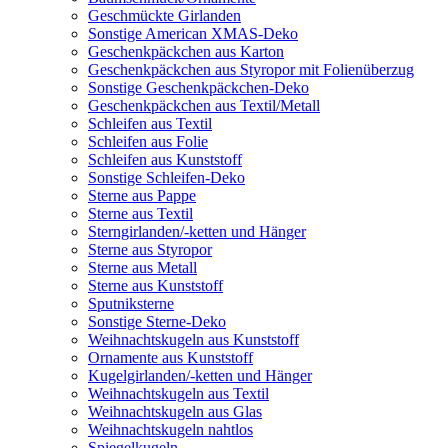
Geschmückte Girlanden
Sonstige American XMAS-Deko
Geschenkpäckchen aus Karton
Geschenkpäckchen aus Styropor mit Folienüberzug
Sonstige Geschenkpäckchen-Deko
Geschenkpäckchen aus Textil/Metall
Schleifen aus Textil
Schleifen aus Folie
Schleifen aus Kunststoff
Sonstige Schleifen-Deko
Sterne aus Pappe
Sterne aus Textil
Sterngirlanden/-ketten und Hänger
Sterne aus Styropor
Sterne aus Metall
Sterne aus Kunststoff
Sputniksterne
Sonstige Sterne-Deko
Weihnachtskugeln aus Kunststoff
Ornamente aus Kunststoff
Kugelgirlanden/-ketten und Hänger
Weihnachtskugeln aus Textil
Weihnachtskugeln aus Glas
Weihnachtskugeln nahtlos
Spiegelkugeln