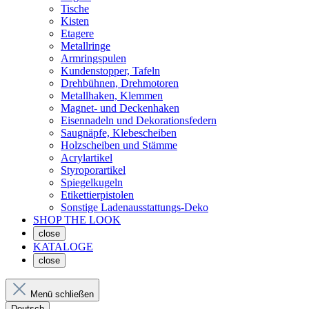
Tische
Kisten
Etagere
Metallringe
Armringspulen
Kundenstopper, Tafeln
Drehbühnen, Drehmotoren
Metallhaken, Klemmen
Magnet- und Deckenhaken
Eisennadeln und Dekorationsfedern
Saugnäpfe, Klebescheiben
Holzscheiben und Stämme
Acrylartikel
Styroporartikel
Spiegelkugeln
Etikettierpistolen
Sonstige Ladenausstattungs-Deko
SHOP THE LOOK
close
KATALOGE
close
Menü schließen
Deutsch