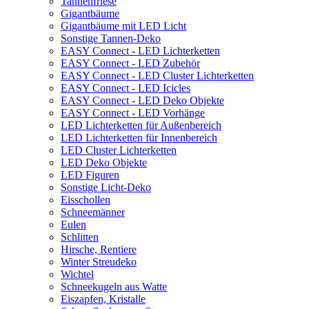
Tannenfriese
Gigantbäume
Gigantbäume mit LED Licht
Sonstige Tannen-Deko
EASY Connect - LED Lichterketten
EASY Connect - LED Zubehör
EASY Connect - LED Cluster Lichterketten
EASY Connect - LED Icicles
EASY Connect - LED Deko Objekte
EASY Connect - LED Vorhänge
LED Lichterketten für Außenbereich
LED Lichterketten für Innenbereich
LED Cluster Lichterketten
LED Deko Objekte
LED Figuren
Sonstige Licht-Deko
Eisschollen
Schneemänner
Eulen
Schlitten
Hirsche, Rentiere
Winter Streudeko
Wichtel
Schneekugeln aus Watte
Eiszapfen, Kristalle