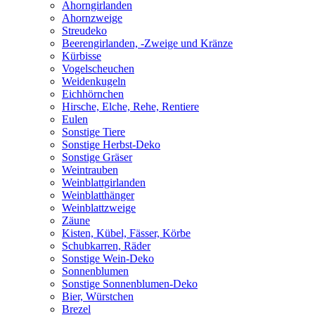
Ahorngirlanden
Ahornzweige
Streudeko
Beerengirlanden, -Zweige und Kränze
Kürbisse
Vogelscheuchen
Weidenkugeln
Eichhörnchen
Hirsche, Elche, Rehe, Rentiere
Eulen
Sonstige Tiere
Sonstige Herbst-Deko
Sonstige Gräser
Weintrauben
Weinblattgirlanden
Weinblatthänger
Weinblattzweige
Zäune
Kisten, Kübel, Fässer, Körbe
Schubkarren, Räder
Sonstige Wein-Deko
Sonnenblumen
Sonstige Sonnenblumen-Deko
Bier, Würstchen
Brezel