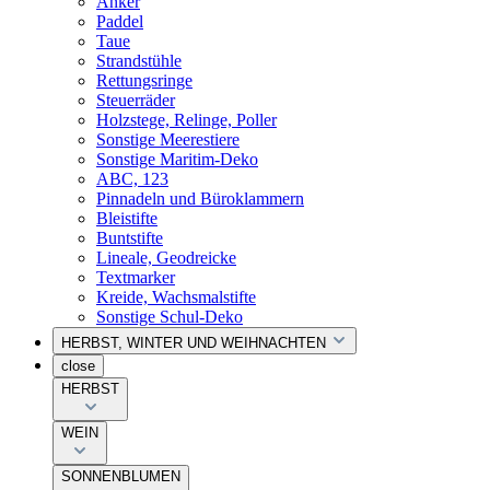
Anker
Paddel
Taue
Strandstühle
Rettungsringe
Steuerräder
Holzstege, Relinge, Poller
Sonstige Meerestiere
Sonstige Maritim-Deko
ABC, 123
Pinnadeln und Büroklammern
Bleistifte
Buntstifte
Lineale, Geodreicke
Textmarker
Kreide, Wachsmalstifte
Sonstige Schul-Deko
HERBST, WINTER UND WEIHNACHTEN
close
HERBST
WEIN
SONNENBLUMEN