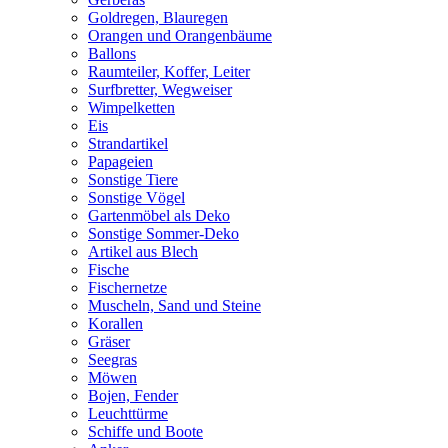
Goldregen, Blauregen
Orangen und Orangenbäume
Ballons
Raumteiler, Koffer, Leiter
Surfbretter, Wegweiser
Wimpelketten
Eis
Strandartikel
Papageien
Sonstige Tiere
Sonstige Vögel
Gartenmöbel als Deko
Sonstige Sommer-Deko
Artikel aus Blech
Fische
Fischernetze
Muscheln, Sand und Steine
Korallen
Gräser
Seegras
Möwen
Bojen, Fender
Leuchttürme
Schiffe und Boote