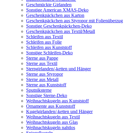
Geschmückte Girlanden
Sonstige American XMAS-Deko
Geschenkpäckchen aus Karton
Geschenkpäckchen aus Styropor mit Folienüberzug
Sonstige Geschenkpäckchen-Deko
Geschenkpäckchen aus Textil/Metall
Schleifen aus Textil
Schleifen aus Folie
Schleifen aus Kunststoff
Sonstige Schleifen-Deko
Sterne aus Pappe
Sterne aus Textil
Sterngirlanden/-ketten und Hänger
Sterne aus Styropor
Sterne aus Metall
Sterne aus Kunststoff
Sputniksterne
Sonstige Sterne-Deko
Weihnachtskugeln aus Kunststoff
Ornamente aus Kunststoff
Kugelgirlanden/-ketten und Hänger
Weihnachtskugeln aus Textil
Weihnachtskugeln aus Glas
Weihnachtskugeln nahtlos
Spiegelkugeln