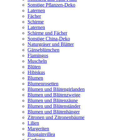
Sonstige Pflanzen-Deko
Laternen
Fächer
Schirme
Laternen
Schirme und Fächer
Sonstige China-Deko
Naturgräser und Blätter
Gänseblümchen
Flamingos
Muscheln
Blüten
Hibiskus
Blumen
Blumenrosetten
Blumen und Blütengirlanden
Blumen und Blütenzweige
Blumen und Blütenzäune
Blumen und Blütenständer
Blumen und Blütenhänger
Zitronen und Zitronenbäume
Lilien
Margeriten
Bougainvillea
Gerberas