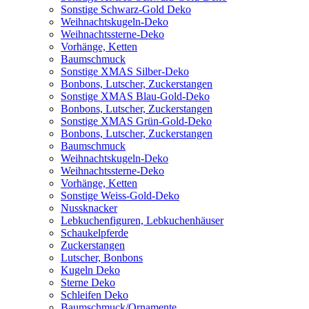
Sonstige Schwarz-Gold Deko
Weihnachtskugeln-Deko
Weihnachtssterne-Deko
Vorhänge, Ketten
Baumschmuck
Sonstige XMAS Silber-Deko
Bonbons, Lutscher, Zuckerstangen
Sonstige XMAS Blau-Gold-Deko
Bonbons, Lutscher, Zuckerstangen
Sonstige XMAS Grün-Gold-Deko
Bonbons, Lutscher, Zuckerstangen
Baumschmuck
Weihnachtskugeln-Deko
Weihnachtssterne-Deko
Vorhänge, Ketten
Sonstige Weiss-Gold-Deko
Nussknacker
Lebkuchenfiguren, Lebkuchenhäuser
Schaukelpferde
Zuckerstangen
Lutscher, Bonbons
Kugeln Deko
Sterne Deko
Schleifen Deko
Baumschmuck/Ornamente