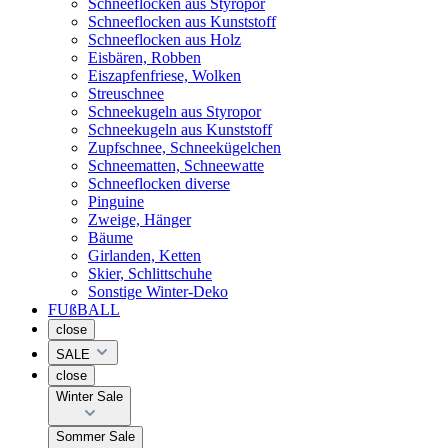
Schneeflocken aus Styropor
Schneeflocken aus Kunststoff
Schneeflocken aus Holz
Eisbären, Robben
Eiszapfenfriese, Wolken
Streuschnee
Schneekugeln aus Styropor
Schneekugeln aus Kunststoff
Zupfschnee, Schneekügelchen
Schneematten, Schneewatte
Schneeflocken diverse
Pinguine
Zweige, Hänger
Bäume
Girlanden, Ketten
Skier, Schlittschuhe
Sonstige Winter-Deko
FUßBALL
close
SALE
close
Winter Sale
Sommer Sale