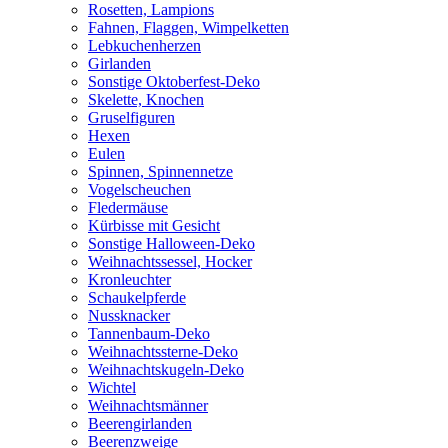
Rosetten, Lampions
Fahnen, Flaggen, Wimpelketten
Lebkuchenherzen
Girlanden
Sonstige Oktoberfest-Deko
Skelette, Knochen
Gruselfiguren
Hexen
Eulen
Spinnen, Spinnennetze
Vogelscheuchen
Fledermäuse
Kürbisse mit Gesicht
Sonstige Halloween-Deko
Weihnachtssessel, Hocker
Kronleuchter
Schaukelpferde
Nussknacker
Tannenbaum-Deko
Weihnachtssterne-Deko
Weihnachtskugeln-Deko
Wichtel
Weihnachtsmänner
Beerengirlanden
Beerenzweige