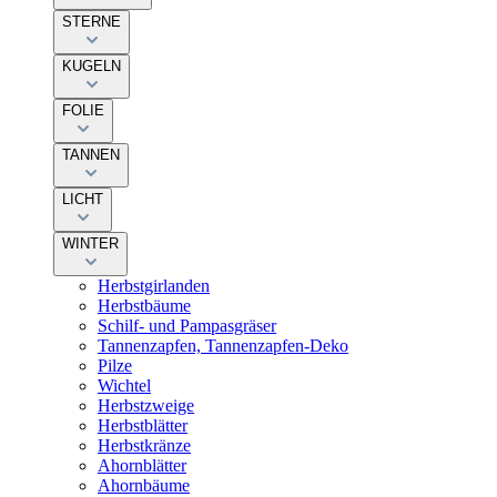
STERNE
KUGELN
FOLIE
TANNEN
LICHT
WINTER
Herbstgirlanden
Herbstbäume
Schilf- und Pampasgräser
Tannenzapfen, Tannenzapfen-Deko
Pilze
Wichtel
Herbstzweige
Herbstblätter
Herbstkränze
Ahornblätter
Ahornbäume