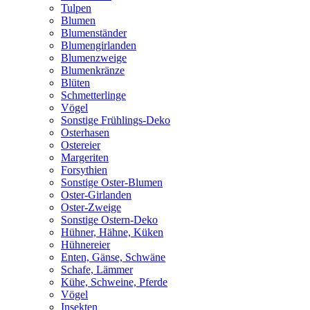
Tulpen
Blumen
Blumenständer
Blumengirlanden
Blumenzweige
Blumenkränze
Blüten
Schmetterlinge
Vögel
Sonstige Frühlings-Deko
Osterhasen
Ostereier
Margeriten
Forsythien
Sonstige Oster-Blumen
Oster-Girlanden
Oster-Zweige
Sonstige Ostern-Deko
Hühner, Hähne, Küken
Hühnereier
Enten, Gänse, Schwäne
Schafe, Lämmer
Kühe, Schweine, Pferde
Vögel
Insekten