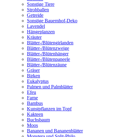
Sonstige Tiere
Strohballen
Getreide
Sonstige Bauernhof-Deko
Lavendel
Hängeplanzen
Kräuter
Blätter-/Blütengirlanden
Blätter-/Blütenzweige
Blätter-/Blütenhänger
Blätter-/Blütenpaneele
Blätter-/Blütenzäune
Gräser
Birken
Eukalyptus
Palmen und Palmblätter
Efeu
Farne
Bambus
Kunstpflanzen im Topf
Kakteen
Buchsbaum
Moos
Bananen und Bananenblätter
Monstera und Split-Philo