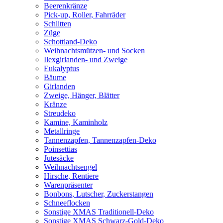
Beerenkränze
Pick-up, Roller, Fahrräder
Schlitten
Züge
Schottland-Deko
Weihnachtsmützen- und Socken
Ilexgirlanden- und Zweige
Eukalyptus
Bäume
Girlanden
Zweige, Hänger, Blätter
Kränze
Streudeko
Kamine, Kaminholz
Metallringe
Tannenzapfen, Tannenzapfen-Deko
Poinsettias
Jutesäcke
Weihnachtsengel
Hirsche, Rentiere
Warenpräsenter
Bonbons, Lutscher, Zuckerstangen
Schneeflocken
Sonstige XMAS Traditionell-Deko
Sonstige XMAS Schwarz-Gold-Deko