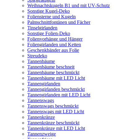
Weihnachtskugeln B1 und mit UV-Schutz
Sonstige Kugel-Deko
Foliensterne und Kugeln
Palmschnittfontänen und Fächer
Tinselgirlanden
Sonstige Folien-Deko
Folienvorhänge und Hänger
Foliengirlanden und Ketten
Geschenkbänder aus Folie
Streudeko
Tannenbäume
Tannenbäume beschneit
Tannenbäume beschmückt
Tannenbäume mit LED Licht
Tannengirlanden
Tannengirlanden beschmückt
Tannengirlanden mit LED Licht
Tannenswags
Tannenswags beschmückt
Tannenswags mit LED Licht
Tannenkränze
Tannenkränze beschmückt
Tannenkränze mit LED Licht
Tannenzweige