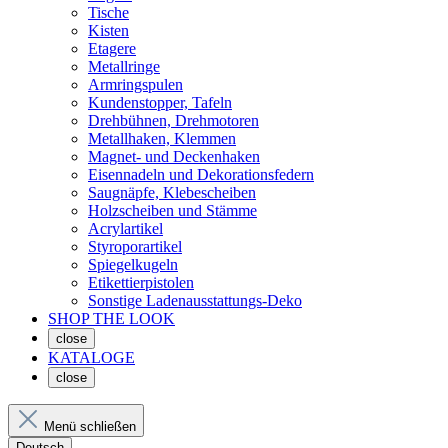
Tische
Kisten
Etagere
Metallringe
Armringspulen
Kundenstopper, Tafeln
Drehbühnen, Drehmotoren
Metallhaken, Klemmen
Magnet- und Deckenhaken
Eisennadeln und Dekorationsfedern
Saugnäpfe, Klebescheiben
Holzscheiben und Stämme
Acrylartikel
Styroporartikel
Spiegelkugeln
Etikettierpistolen
Sonstige Ladenausstattungs-Deko
SHOP THE LOOK
close
KATALOGE
close
Menü schließen
Deutsch