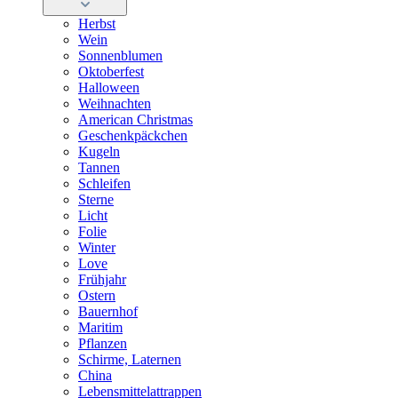
Herbst
Wein
Sonnenblumen
Oktoberfest
Halloween
Weihnachten
American Christmas
Geschenkpäckchen
Kugeln
Tannen
Schleifen
Sterne
Licht
Folie
Winter
Love
Frühjahr
Ostern
Bauernhof
Maritim
Pflanzen
Schirme, Laternen
China
Lebensmittelattrappen