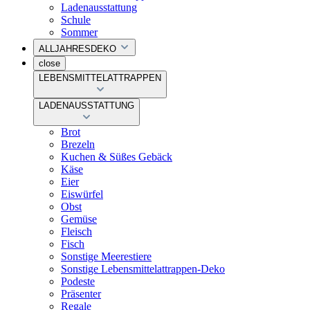
Ladenausstattung
Schule
Sommer
ALLJAHRESDEKO
close
LEBENSMITTELATTRAPPEN
LADENAUSSTATTUNG
Brot
Brezeln
Kuchen & Süßes Gebäck
Käse
Eier
Eiswürfel
Obst
Gemüse
Fleisch
Fisch
Sonstige Meerestiere
Sonstige Lebensmittelattrappen-Deko
Podeste
Präsenter
Regale