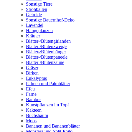
Sonstige Tiere
Strohballen
Getreide
Sonstige Bauernhof-Deko
Lavendel
Hängeplanzen
Kräuter
Blätter-/Blütengirlanden
Blätter-/Blütenzweige
Blätter-/Blütenhänger
Blätter-/Blütenpaneele
Blätter-/Blütenzäune
Gräser
Birken
Eukalyptus
Palmen und Palmblätter
Efeu
Farne
Bambus
Kunstpflanzen im Topf
Kakteen
Buchsbaum
Moos
Bananen und Bananenblätter
Monstera und Split-Philo