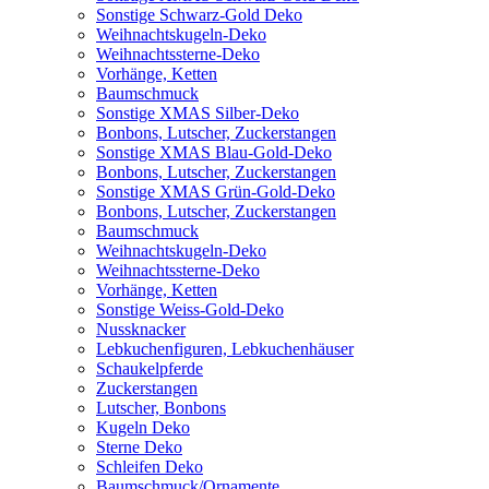
Sonstige Schwarz-Gold Deko
Weihnachtskugeln-Deko
Weihnachtssterne-Deko
Vorhänge, Ketten
Baumschmuck
Sonstige XMAS Silber-Deko
Bonbons, Lutscher, Zuckerstangen
Sonstige XMAS Blau-Gold-Deko
Bonbons, Lutscher, Zuckerstangen
Sonstige XMAS Grün-Gold-Deko
Bonbons, Lutscher, Zuckerstangen
Baumschmuck
Weihnachtskugeln-Deko
Weihnachtssterne-Deko
Vorhänge, Ketten
Sonstige Weiss-Gold-Deko
Nussknacker
Lebkuchenfiguren, Lebkuchenhäuser
Schaukelpferde
Zuckerstangen
Lutscher, Bonbons
Kugeln Deko
Sterne Deko
Schleifen Deko
Baumschmuck/Ornamente