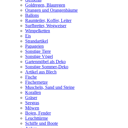
Goldregen, Blauregen
Orangen und Orangenbäume
Ballons
Raumteiler, Koffer, Leiter
Surfbretter, Wegweiser
Wimpelketten
Eis
Strandartikel
Papageien
Sonstige Tiere
Sonstige Vögel
Gartenmöbel als Deko
Sonstige Sommer-Deko
Artikel aus Blech
Fische
Fischernetze
Muscheln, Sand und Steine
Korallen
Gräser
Seegras
Möwen
Bojen, Fender
Leuchttürme
Schiffe und Boote