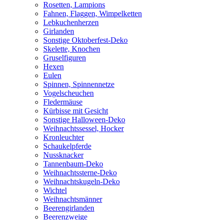
Rosetten, Lampions
Fahnen, Flaggen, Wimpelketten
Lebkuchenherzen
Girlanden
Sonstige Oktoberfest-Deko
Skelette, Knochen
Gruselfiguren
Hexen
Eulen
Spinnen, Spinnennetze
Vogelscheuchen
Fledermäuse
Kürbisse mit Gesicht
Sonstige Halloween-Deko
Weihnachtssessel, Hocker
Kronleuchter
Schaukelpferde
Nussknacker
Tannenbaum-Deko
Weihnachtssterne-Deko
Weihnachtskugeln-Deko
Wichtel
Weihnachtsmänner
Beerengirlanden
Beerenzweige