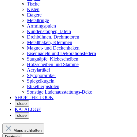
Tische
Kisten
Etagere
Metallringe
Armringspulen
Kundenstopper, Tafeln
Drehbühnen, Drehmotoren
Metallhaken, Klemmen
Magnet- und Deckenhaken
Eisennadeln und Dekorationsfedern
Saugnäpfe, Klebescheiben
Holzscheiben und Stämme
Acrylartikel
Styroporartikel
Spiegelkugeln
Etikettierpistolen
Sonstige Ladenausstattungs-Deko
SHOP THE LOOK
close
KATALOGE
close
Menü schließen
Deutsch