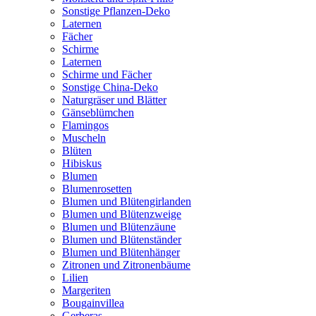
Sonstige Pflanzen-Deko
Laternen
Fächer
Schirme
Laternen
Schirme und Fächer
Sonstige China-Deko
Naturgräser und Blätter
Gänseblümchen
Flamingos
Muscheln
Blüten
Hibiskus
Blumen
Blumenrosetten
Blumen und Blütengirlanden
Blumen und Blütenzweige
Blumen und Blütenzäune
Blumen und Blütenständer
Blumen und Blütenhänger
Zitronen und Zitronenbäume
Lilien
Margeriten
Bougainvillea
Gerberas