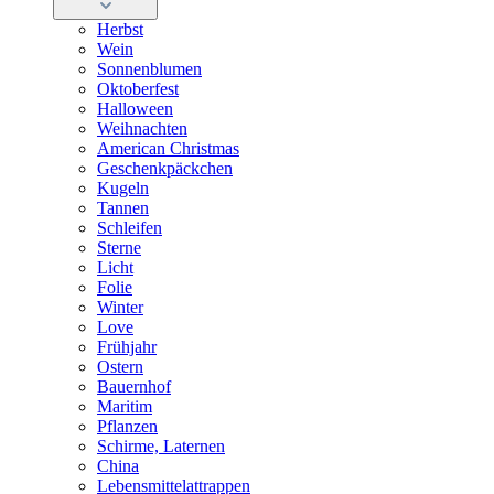
Herbst
Wein
Sonnenblumen
Oktoberfest
Halloween
Weihnachten
American Christmas
Geschenkpäckchen
Kugeln
Tannen
Schleifen
Sterne
Licht
Folie
Winter
Love
Frühjahr
Ostern
Bauernhof
Maritim
Pflanzen
Schirme, Laternen
China
Lebensmittelattrappen