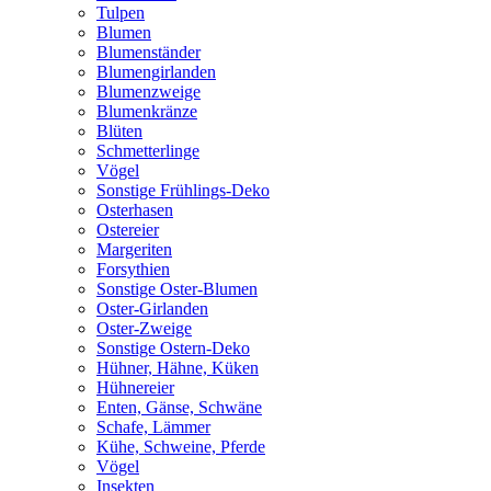
Tulpen
Blumen
Blumenständer
Blumengirlanden
Blumenzweige
Blumenkränze
Blüten
Schmetterlinge
Vögel
Sonstige Frühlings-Deko
Osterhasen
Ostereier
Margeriten
Forsythien
Sonstige Oster-Blumen
Oster-Girlanden
Oster-Zweige
Sonstige Ostern-Deko
Hühner, Hähne, Küken
Hühnereier
Enten, Gänse, Schwäne
Schafe, Lämmer
Kühe, Schweine, Pferde
Vögel
Insekten