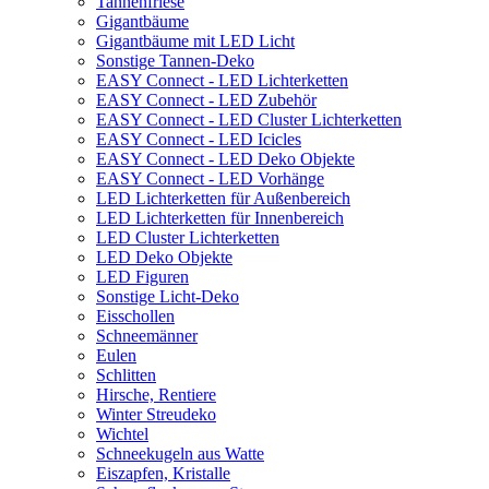
Tannenfriese
Gigantbäume
Gigantbäume mit LED Licht
Sonstige Tannen-Deko
EASY Connect - LED Lichterketten
EASY Connect - LED Zubehör
EASY Connect - LED Cluster Lichterketten
EASY Connect - LED Icicles
EASY Connect - LED Deko Objekte
EASY Connect - LED Vorhänge
LED Lichterketten für Außenbereich
LED Lichterketten für Innenbereich
LED Cluster Lichterketten
LED Deko Objekte
LED Figuren
Sonstige Licht-Deko
Eisschollen
Schneemänner
Eulen
Schlitten
Hirsche, Rentiere
Winter Streudeko
Wichtel
Schneekugeln aus Watte
Eiszapfen, Kristalle