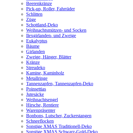
Beerenkränze
Pick-up, Roller, Fahrräder
Schlitten
Züge
Schottland-Deko
Weihnachtsmützen- und Socken
Ilexgirlanden- und Zweige
Eukalyptus
Bäume
Girlanden
Zweige, Hänger, Blätter
Kränze
Streudeko
Kamine, Kaminholz
Metallringe
Tannenzapfen, Tannenzapfen-Deko
Poinsettias
Jutesäcke
Weihnachtsengel
Hirsche, Rentiere
Warenpräsenter
Bonbons, Lutscher, Zuckerstangen
Schneeflocken
Sonstige XMAS Traditionell-Deko
Sonstige XMAS Schwarz-Gold-Deko