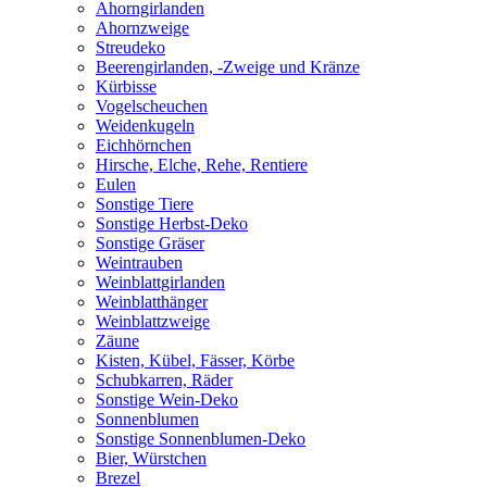
Ahorngirlanden
Ahornzweige
Streudeko
Beerengirlanden, -Zweige und Kränze
Kürbisse
Vogelscheuchen
Weidenkugeln
Eichhörnchen
Hirsche, Elche, Rehe, Rentiere
Eulen
Sonstige Tiere
Sonstige Herbst-Deko
Sonstige Gräser
Weintrauben
Weinblattgirlanden
Weinblatthänger
Weinblattzweige
Zäune
Kisten, Kübel, Fässer, Körbe
Schubkarren, Räder
Sonstige Wein-Deko
Sonnenblumen
Sonstige Sonnenblumen-Deko
Bier, Würstchen
Brezel