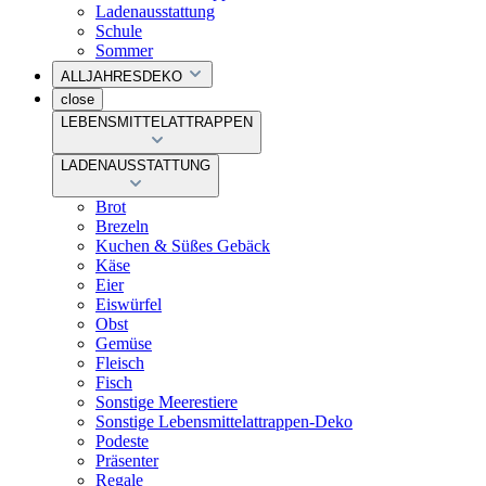
Ladenausstattung
Schule
Sommer
ALLJAHRESDEKO
close
LEBENSMITTELATTRAPPEN
LADENAUSSTATTUNG
Brot
Brezeln
Kuchen & Süßes Gebäck
Käse
Eier
Eiswürfel
Obst
Gemüse
Fleisch
Fisch
Sonstige Meerestiere
Sonstige Lebensmittelattrappen-Deko
Podeste
Präsenter
Regale