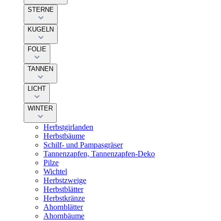
STERNE
KUGELN
FOLIE
TANNEN
LICHT
WINTER
Herbstgirlanden
Herbstbäume
Schilf- und Pampasgräser
Tannenzapfen, Tannenzapfen-Deko
Pilze
Wichtel
Herbstzweige
Herbstblätter
Herbstkränze
Ahornblätter
Ahornbäume