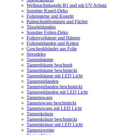
Weihnachtskugeln B1 und mit UV-Schutz
Sonstige Kugel-Deko
Foliensterne und Kugeln
Palmschnittfontänen und Fächer
Tinselgirlanden
Sonstige Folien-Deko
Folienvorhänge und Hänger
Foliengirlanden und Ketten
Geschenkbänder aus Folie
Streudeko
Tannenbäume
Tannenbäume beschneit
Tannenbäume beschmückt
Tannenbäume mit LED Licht
Tannengirlanden
Tannengirlanden beschmückt
Tannengirlanden mit LED Licht
Tannenswags
Tannenswags beschmückt
Tannenswags mit LED Licht
Tannenkränze
Tannenkränze beschmückt
Tannenkränze mit LED Licht
Tannenzweige