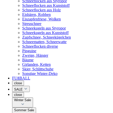
Schneeflocken aus Styropor
Schneeflocken aus Kunststoff
Schneeflocken aus Holz
Eisbären, Robben
Eiszapfenfriese, Wolken
Streuschnee
Schneekugeln aus Styropor
Schneekugeln aus Kunststoff
Zupfschnee, Schneekügelchen
Schneematten, Schneewatte
Schneeflocken diverse
Pinguine
Zweige, Hänger
Bäume
Girlanden, Ketten
Skier, Schlittschuhe
Sonstige Winter-Deko
FUßBALL
close
SALE
close
Winter Sale
Sommer Sale