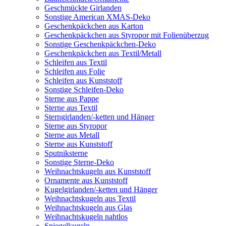
Geschmückte Girlanden
Sonstige American XMAS-Deko
Geschenkpäckchen aus Karton
Geschenkpäckchen aus Styropor mit Folienüberzug
Sonstige Geschenkpäckchen-Deko
Geschenkpäckchen aus Textil/Metall
Schleifen aus Textil
Schleifen aus Folie
Schleifen aus Kunststoff
Sonstige Schleifen-Deko
Sterne aus Pappe
Sterne aus Textil
Sterngirlanden/-ketten und Hänger
Sterne aus Styropor
Sterne aus Metall
Sterne aus Kunststoff
Sputniksterne
Sonstige Sterne-Deko
Weihnachtskugeln aus Kunststoff
Ornamente aus Kunststoff
Kugelgirlanden/-ketten und Hänger
Weihnachtskugeln aus Textil
Weihnachtskugeln aus Glas
Weihnachtskugeln nahtlos
Spiegelkugeln