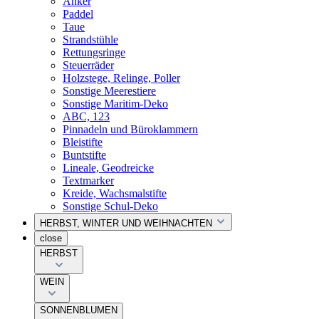
Anker
Paddel
Taue
Strandstühle
Rettungsringe
Steuerräder
Holzstege, Relinge, Poller
Sonstige Meerestiere
Sonstige Maritim-Deko
ABC, 123
Pinnadeln und Büroklammern
Bleistifte
Buntstifte
Lineale, Geodreicke
Textmarker
Kreide, Wachsmalstifte
Sonstige Schul-Deko
HERBST, WINTER UND WEIHNACHTEN
close
HERBST
WEIN
SONNENBLUMEN