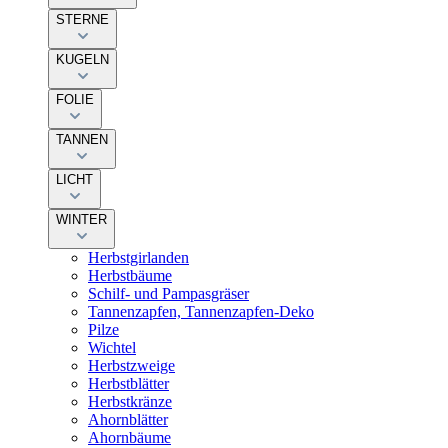
STERNE
KUGELN
FOLIE
TANNEN
LICHT
WINTER
Herbstgirlanden
Herbstbäume
Schilf- und Pampasgräser
Tannenzapfen, Tannenzapfen-Deko
Pilze
Wichtel
Herbstzweige
Herbstblätter
Herbstkränze
Ahornblätter
Ahornbäume