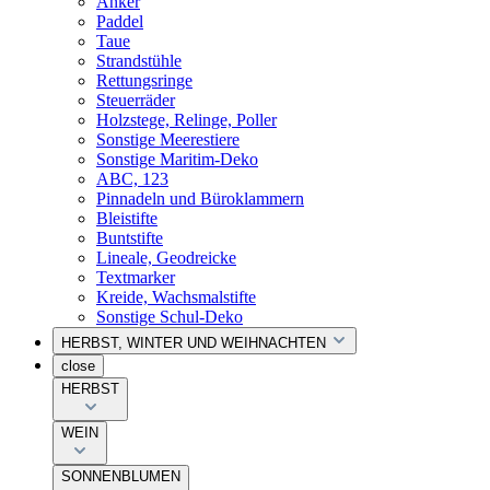
Anker
Paddel
Taue
Strandstühle
Rettungsringe
Steuerräder
Holzstege, Relinge, Poller
Sonstige Meerestiere
Sonstige Maritim-Deko
ABC, 123
Pinnadeln und Büroklammern
Bleistifte
Buntstifte
Lineale, Geodreicke
Textmarker
Kreide, Wachsmalstifte
Sonstige Schul-Deko
HERBST, WINTER UND WEIHNACHTEN
close
HERBST
WEIN
SONNENBLUMEN