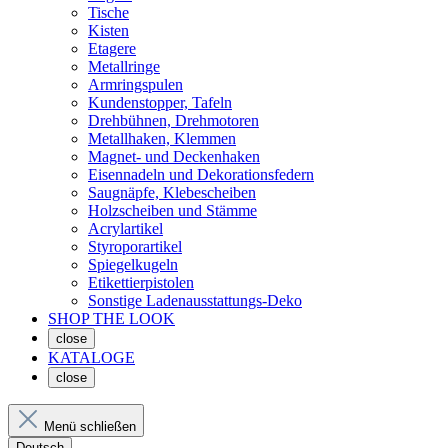
Tische
Kisten
Etagere
Metallringe
Armringspulen
Kundenstopper, Tafeln
Drehbühnen, Drehmotoren
Metallhaken, Klemmen
Magnet- und Deckenhaken
Eisennadeln und Dekorationsfedern
Saugnäpfe, Klebescheiben
Holzscheiben und Stämme
Acrylartikel
Styroporartikel
Spiegelkugeln
Etikettierpistolen
Sonstige Ladenausstattungs-Deko
SHOP THE LOOK
close
KATALOGE
close
Menü schließen
Deutsch