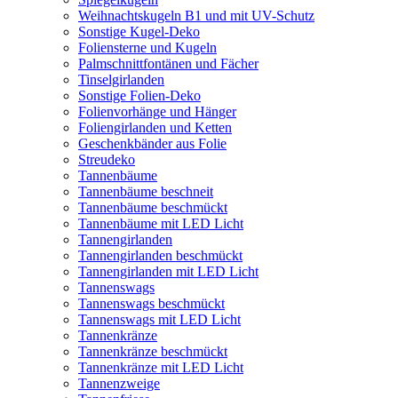
Weihnachtskugeln B1 und mit UV-Schutz
Sonstige Kugel-Deko
Foliensterne und Kugeln
Palmschnittfontänen und Fächer
Tinselgirlanden
Sonstige Folien-Deko
Folienvorhänge und Hänger
Foliengirlanden und Ketten
Geschenkbänder aus Folie
Streudeko
Tannenbäume
Tannenbäume beschneit
Tannenbäume beschmückt
Tannenbäume mit LED Licht
Tannengirlanden
Tannengirlanden beschmückt
Tannengirlanden mit LED Licht
Tannenswags
Tannenswags beschmückt
Tannenswags mit LED Licht
Tannenkränze
Tannenkränze beschmückt
Tannenkränze mit LED Licht
Tannenzweige