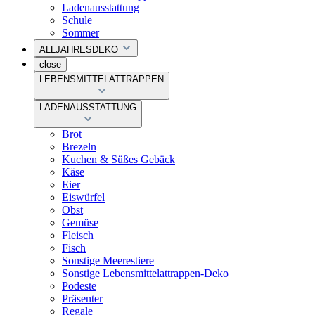
Ladenausstattung
Schule
Sommer
ALLJAHRESDEKO
close
LEBENSMITTELATTRAPPEN
LADENAUSSTATTUNG
Brot
Brezeln
Kuchen & Süßes Gebäck
Käse
Eier
Eiswürfel
Obst
Gemüse
Fleisch
Fisch
Sonstige Meerestiere
Sonstige Lebensmittelattrappen-Deko
Podeste
Präsenter
Regale