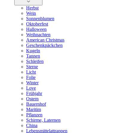
Herbst
Wein
Sonnenblumen
Oktoberfest
Halloween
Weihnachten
American Christmas
Geschenkpäckchen
Kugeln
Tannen
Schleifen
Sterne
Licht
Folie
Winter
Love
Frühjahr
Ostern
Bauernhof
Maritim
Pflanzen
Schirme, Laternen
China
Lebensmittelattrappen