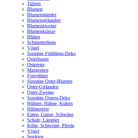
Tulpen
Blumen
Blumenständer
Blumengirlanden
Blumenzweige
Blumenkränze
Blüten
Schmetterlinge
Vögel
Sonstige Frühlings-Deko
Osterhasen
Ostereier
Margeriten
Forsythien
Sonstige Oster-Blumen
Oster-Girlanden
Oster-Zweige
Sonstige Ostern-Deko
Hühner, Hähne, Küken
Hühnereier
Enten, Gänse, Schwäne
Schafe, Lämmer
Kühe, Schweine, Pferde
Vögel
Insekten