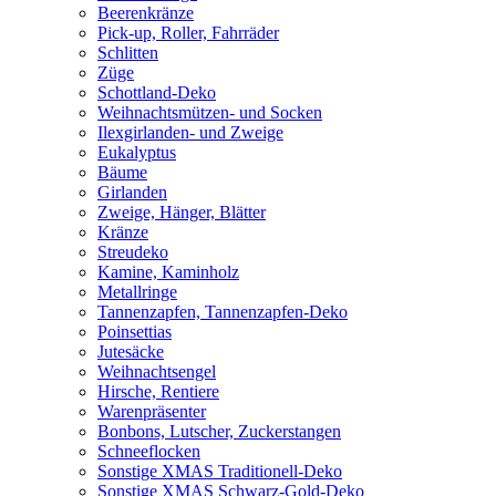
Beerenkränze
Pick-up, Roller, Fahrräder
Schlitten
Züge
Schottland-Deko
Weihnachtsmützen- und Socken
Ilexgirlanden- und Zweige
Eukalyptus
Bäume
Girlanden
Zweige, Hänger, Blätter
Kränze
Streudeko
Kamine, Kaminholz
Metallringe
Tannenzapfen, Tannenzapfen-Deko
Poinsettias
Jutesäcke
Weihnachtsengel
Hirsche, Rentiere
Warenpräsenter
Bonbons, Lutscher, Zuckerstangen
Schneeflocken
Sonstige XMAS Traditionell-Deko
Sonstige XMAS Schwarz-Gold-Deko