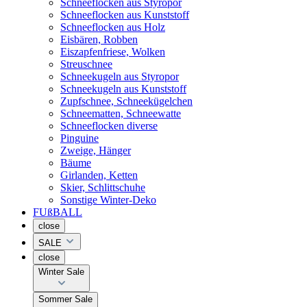
Schneeflocken aus Styropor
Schneeflocken aus Kunststoff
Schneeflocken aus Holz
Eisbären, Robben
Eiszapfenfriese, Wolken
Streuschnee
Schneekugeln aus Styropor
Schneekugeln aus Kunststoff
Zupfschnee, Schneekügelchen
Schneematten, Schneewatte
Schneeflocken diverse
Pinguine
Zweige, Hänger
Bäume
Girlanden, Ketten
Skier, Schlittschuhe
Sonstige Winter-Deko
FUßBALL
close
SALE
close
Winter Sale
Sommer Sale