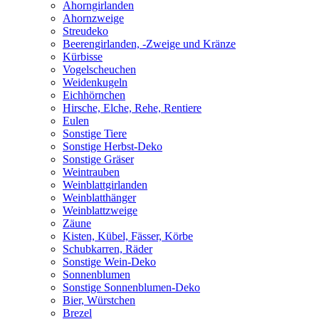
Ahorngirlanden
Ahornzweige
Streudeko
Beerengirlanden, -Zweige und Kränze
Kürbisse
Vogelscheuchen
Weidenkugeln
Eichhörnchen
Hirsche, Elche, Rehe, Rentiere
Eulen
Sonstige Tiere
Sonstige Herbst-Deko
Sonstige Gräser
Weintrauben
Weinblattgirlanden
Weinblatthänger
Weinblattzweige
Zäune
Kisten, Kübel, Fässer, Körbe
Schubkarren, Räder
Sonstige Wein-Deko
Sonnenblumen
Sonstige Sonnenblumen-Deko
Bier, Würstchen
Brezel