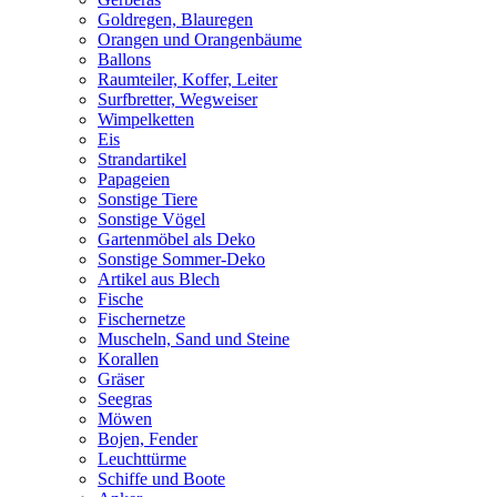
Goldregen, Blauregen
Orangen und Orangenbäume
Ballons
Raumteiler, Koffer, Leiter
Surfbretter, Wegweiser
Wimpelketten
Eis
Strandartikel
Papageien
Sonstige Tiere
Sonstige Vögel
Gartenmöbel als Deko
Sonstige Sommer-Deko
Artikel aus Blech
Fische
Fischernetze
Muscheln, Sand und Steine
Korallen
Gräser
Seegras
Möwen
Bojen, Fender
Leuchttürme
Schiffe und Boote