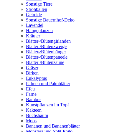
Sonstige Tiere
Strohballen
Getreide
Sonstige Bauernhof-Deko
Lavendel
Hängeplanzen
Kräuter
Blätter-/Blütengirlanden
Blätter-/Blütenzweige
Blätter-/Blütenhänger
Blätter-/Blütenpaneele
Blätter-/Blütenzäune
Gräser
Birken
Eukalyptus
Palmen und Palmblätter
Efeu
Farne
Bambus
Kunstpflanzen im Topf
Kakteen
Buchsbaum
Moos
Bananen und Bananenblätter
Monstera und Split-Philo