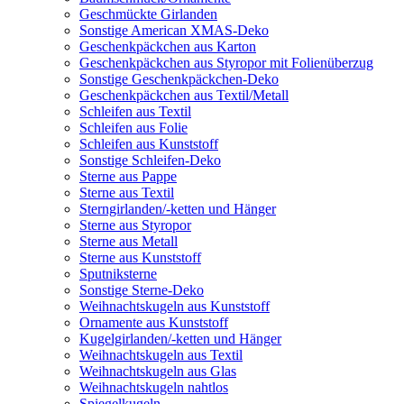
Geschmückte Girlanden
Sonstige American XMAS-Deko
Geschenkpäckchen aus Karton
Geschenkpäckchen aus Styropor mit Folienüberzug
Sonstige Geschenkpäckchen-Deko
Geschenkpäckchen aus Textil/Metall
Schleifen aus Textil
Schleifen aus Folie
Schleifen aus Kunststoff
Sonstige Schleifen-Deko
Sterne aus Pappe
Sterne aus Textil
Sterngirlanden/-ketten und Hänger
Sterne aus Styropor
Sterne aus Metall
Sterne aus Kunststoff
Sputniksterne
Sonstige Sterne-Deko
Weihnachtskugeln aus Kunststoff
Ornamente aus Kunststoff
Kugelgirlanden/-ketten und Hänger
Weihnachtskugeln aus Textil
Weihnachtskugeln aus Glas
Weihnachtskugeln nahtlos
Spiegelkugeln