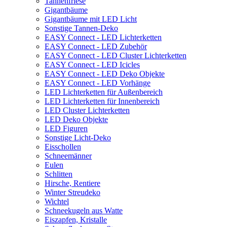
Tannenfriese
Gigantbäume
Gigantbäume mit LED Licht
Sonstige Tannen-Deko
EASY Connect - LED Lichterketten
EASY Connect - LED Zubehör
EASY Connect - LED Cluster Lichterketten
EASY Connect - LED Icicles
EASY Connect - LED Deko Objekte
EASY Connect - LED Vorhänge
LED Lichterketten für Außenbereich
LED Lichterketten für Innenbereich
LED Cluster Lichterketten
LED Deko Objekte
LED Figuren
Sonstige Licht-Deko
Eisschollen
Schneemänner
Eulen
Schlitten
Hirsche, Rentiere
Winter Streudeko
Wichtel
Schneekugeln aus Watte
Eiszapfen, Kristalle