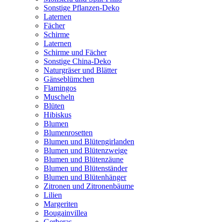
Sonstige Pflanzen-Deko
Laternen
Fächer
Schirme
Laternen
Schirme und Fächer
Sonstige China-Deko
Naturgräser und Blätter
Gänseblümchen
Flamingos
Muscheln
Blüten
Hibiskus
Blumen
Blumenrosetten
Blumen und Blütengirlanden
Blumen und Blütenzweige
Blumen und Blütenzäune
Blumen und Blütenständer
Blumen und Blütenhänger
Zitronen und Zitronenbäume
Lilien
Margeriten
Bougainvillea
Gerberas