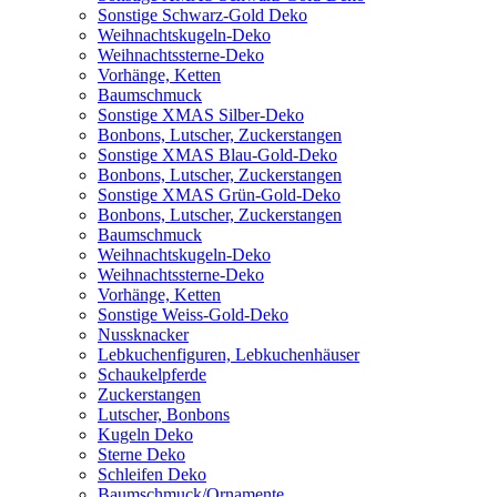
Sonstige Schwarz-Gold Deko
Weihnachtskugeln-Deko
Weihnachtssterne-Deko
Vorhänge, Ketten
Baumschmuck
Sonstige XMAS Silber-Deko
Bonbons, Lutscher, Zuckerstangen
Sonstige XMAS Blau-Gold-Deko
Bonbons, Lutscher, Zuckerstangen
Sonstige XMAS Grün-Gold-Deko
Bonbons, Lutscher, Zuckerstangen
Baumschmuck
Weihnachtskugeln-Deko
Weihnachtssterne-Deko
Vorhänge, Ketten
Sonstige Weiss-Gold-Deko
Nussknacker
Lebkuchenfiguren, Lebkuchenhäuser
Schaukelpferde
Zuckerstangen
Lutscher, Bonbons
Kugeln Deko
Sterne Deko
Schleifen Deko
Baumschmuck/Ornamente