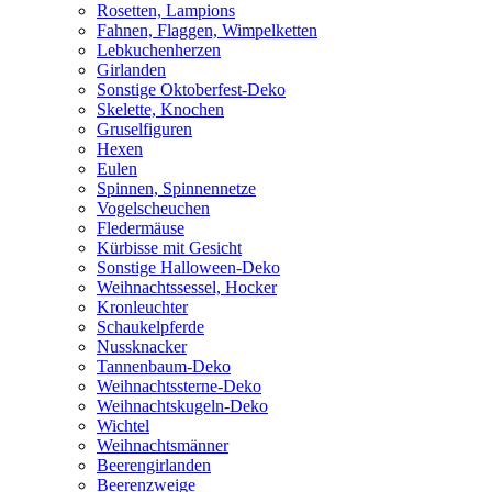
Rosetten, Lampions
Fahnen, Flaggen, Wimpelketten
Lebkuchenherzen
Girlanden
Sonstige Oktoberfest-Deko
Skelette, Knochen
Gruselfiguren
Hexen
Eulen
Spinnen, Spinnennetze
Vogelscheuchen
Fledermäuse
Kürbisse mit Gesicht
Sonstige Halloween-Deko
Weihnachtssessel, Hocker
Kronleuchter
Schaukelpferde
Nussknacker
Tannenbaum-Deko
Weihnachtssterne-Deko
Weihnachtskugeln-Deko
Wichtel
Weihnachtsmänner
Beerengirlanden
Beerenzweige