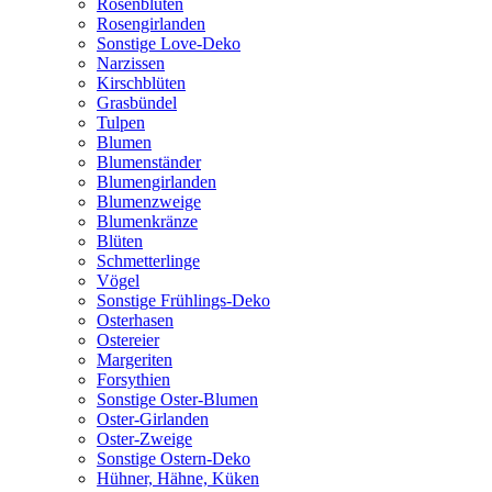
Rosenblüten
Rosengirlanden
Sonstige Love-Deko
Narzissen
Kirschblüten
Grasbündel
Tulpen
Blumen
Blumenständer
Blumengirlanden
Blumenzweige
Blumenkränze
Blüten
Schmetterlinge
Vögel
Sonstige Frühlings-Deko
Osterhasen
Ostereier
Margeriten
Forsythien
Sonstige Oster-Blumen
Oster-Girlanden
Oster-Zweige
Sonstige Ostern-Deko
Hühner, Hähne, Küken