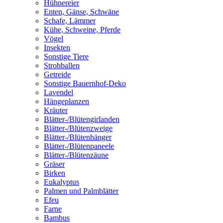
Hühnereier
Enten, Gänse, Schwäne
Schafe, Lämmer
Kühe, Schweine, Pferde
Vögel
Insekten
Sonstige Tiere
Strohballen
Getreide
Sonstige Bauernhof-Deko
Lavendel
Hängeplanzen
Kräuter
Blätter-/Blütengirlanden
Blätter-/Blütenzweige
Blätter-/Blütenhänger
Blätter-/Blütenpaneele
Blätter-/Blütenzäune
Gräser
Birken
Eukalyptus
Palmen und Palmblätter
Efeu
Farne
Bambus