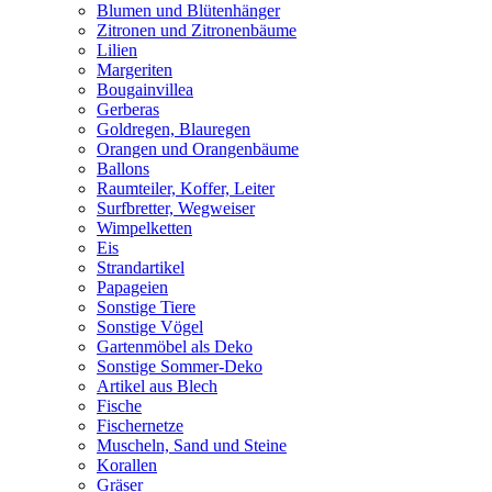
Blumen und Blütenhänger
Zitronen und Zitronenbäume
Lilien
Margeriten
Bougainvillea
Gerberas
Goldregen, Blauregen
Orangen und Orangenbäume
Ballons
Raumteiler, Koffer, Leiter
Surfbretter, Wegweiser
Wimpelketten
Eis
Strandartikel
Papageien
Sonstige Tiere
Sonstige Vögel
Gartenmöbel als Deko
Sonstige Sommer-Deko
Artikel aus Blech
Fische
Fischernetze
Muscheln, Sand und Steine
Korallen
Gräser