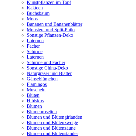
Kunstpflanzen im Topf
Kakteen
Buchsbaum
Moos
Bananen und Bananenblätter
Monstera und Split-Philo
Sonstige Pflanzen-Deko
Laternen
Fächer
Schirme
Laternen
Schirme und Fächer
Sonstige China-Deko
Naturgräser und Blätter
Gänseblümchen
Flamingos
Muscheln
Blüten
Hibiskus
Blumen
Blumenrosetten
Blumen und Blütengirlanden
Blumen und Blütenzweige
Blumen und Blütenzäune
Blumen und Blütenständer