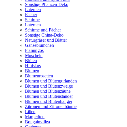
Sonstige Pflanzen-Deko
Laternen
Fächer
Schirme
Laternen
Schirme und Fächer
Sonstige China-Deko
Naturgräser und Blätter
Gänseblümchen
Flamingos
Muscheln
Blüten
Hibiskus
Blumen
Blumenrosetten
Blumen und Blütengirlanden
Blumen und Blütenzweige
Blumen und Blütenzäune
Blumen und Blütenständer
Blumen und Blütenhänger
Zitronen und Zitronenbäume
Lilien
Margeriten
Bougainvillea
Gerberas