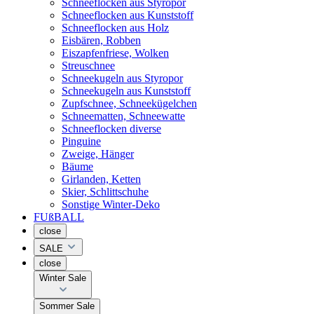
Schneeflocken aus Styropor
Schneeflocken aus Kunststoff
Schneeflocken aus Holz
Eisbären, Robben
Eiszapfenfriese, Wolken
Streuschnee
Schneekugeln aus Styropor
Schneekugeln aus Kunststoff
Zupfschnee, Schneekügelchen
Schneematten, Schneewatte
Schneeflocken diverse
Pinguine
Zweige, Hänger
Bäume
Girlanden, Ketten
Skier, Schlittschuhe
Sonstige Winter-Deko
FUßBALL
close
SALE
close
Winter Sale
Sommer Sale