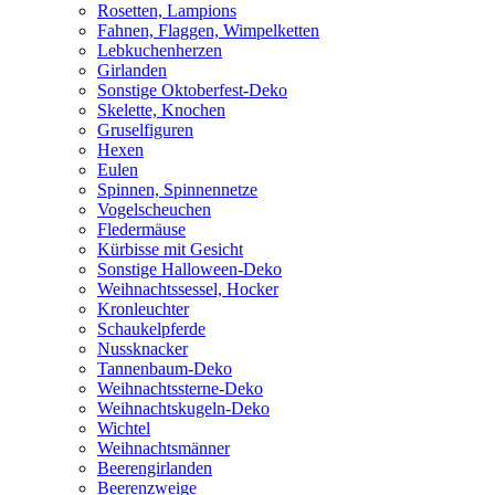
Rosetten, Lampions
Fahnen, Flaggen, Wimpelketten
Lebkuchenherzen
Girlanden
Sonstige Oktoberfest-Deko
Skelette, Knochen
Gruselfiguren
Hexen
Eulen
Spinnen, Spinnennetze
Vogelscheuchen
Fledermäuse
Kürbisse mit Gesicht
Sonstige Halloween-Deko
Weihnachtssessel, Hocker
Kronleuchter
Schaukelpferde
Nussknacker
Tannenbaum-Deko
Weihnachtssterne-Deko
Weihnachtskugeln-Deko
Wichtel
Weihnachtsmänner
Beerengirlanden
Beerenzweige