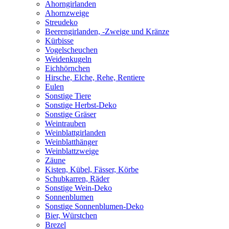
Ahorngirlanden
Ahornzweige
Streudeko
Beerengirlanden, -Zweige und Kränze
Kürbisse
Vogelscheuchen
Weidenkugeln
Eichhörnchen
Hirsche, Elche, Rehe, Rentiere
Eulen
Sonstige Tiere
Sonstige Herbst-Deko
Sonstige Gräser
Weintrauben
Weinblattgirlanden
Weinblatthänger
Weinblattzweige
Zäune
Kisten, Kübel, Fässer, Körbe
Schubkarren, Räder
Sonstige Wein-Deko
Sonnenblumen
Sonstige Sonnenblumen-Deko
Bier, Würstchen
Brezel