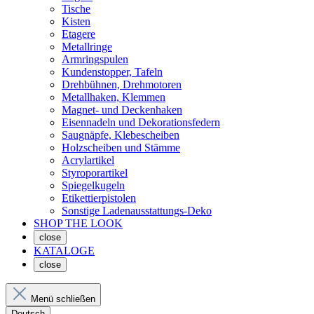
Tische
Kisten
Etagere
Metallringe
Armringspulen
Kundenstopper, Tafeln
Drehbühnen, Drehmotoren
Metallhaken, Klemmen
Magnet- und Deckenhaken
Eisennadeln und Dekorationsfedern
Saugnäpfe, Klebescheiben
Holzscheiben und Stämme
Acrylartikel
Styroporartikel
Spiegelkugeln
Etikettierpistolen
Sonstige Ladenausstattungs-Deko
SHOP THE LOOK
close
KATALOGE
close
Menü schließen
Deutsch