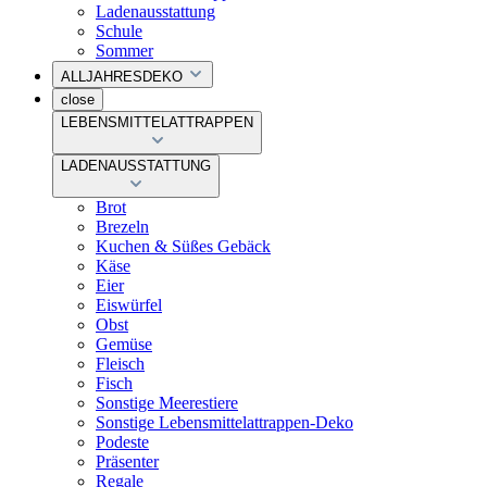
Ladenausstattung
Schule
Sommer
ALLJAHRESDEKO
close
LEBENSMITTELATTRAPPEN
LADENAUSSTATTUNG
Brot
Brezeln
Kuchen & Süßes Gebäck
Käse
Eier
Eiswürfel
Obst
Gemüse
Fleisch
Fisch
Sonstige Meerestiere
Sonstige Lebensmittelattrappen-Deko
Podeste
Präsenter
Regale