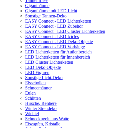
Tannenfriese
Gigantbäume
Gigantbäume mit LED Licht
Sonstige Tannen-Deko
EASY Connect - LED Lichterketten
EASY Connect - LED Zubehör
EASY Connect - LED Cluster Lichterketten
EASY Connect - LED Icicles
EASY Connect - LED Deko Objekte
EASY Connect - LED Vorhänge
LED Lichterketten für Außenbereich
LED Lichterketten für Innenbereich
LED Cluster Lichterketten
LED Deko Objekte
LED Figuren
Sonstige Licht-Deko
Eisschollen
Schneemänner
Eulen
Schlitten
Hirsche, Rentiere
Winter Streudeko
Wichtel
Schneekugeln aus Watte
Eiszapfen, Kristalle