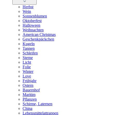
Herbst
Wein
Sonnenblumen
Oktoberfest
Halloween
Weihnachten
American Christmas
Geschenkpäckchen
Kugeln
Tannen
Schleifen
Sterne
Licht
Folie
Winter
Love
Frühjahr
Ostern
Bauernhof
Maritim
Pflanzen
Schirme, Laternen
China
Lebensmittelattrappen