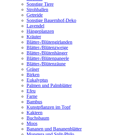
Sonstige Tiere
Strohballen
Getreide
Sonstige Bauernhof-Deko
Lavendel
Hängeplanzen
Kräuter
Blätter-/Blütengirlanden
Blätter-/Blütenzweige
Blätter-/Blütenhänger
Blätter-/Blütenpaneele
Blätter-/Blütenzäune
Gräser
Birken
Eukalyptus
Palmen und Palmblätter
Efeu
Farne
Bambus
Kunstpflanzen im Topf
Kakteen
Buchsbaum
Moos
Bananen und Bananenblätter
Monstera und Split-Philo