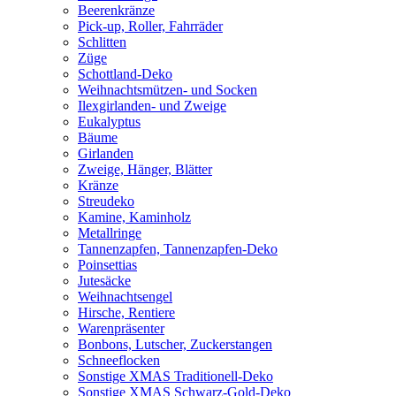
Beerenkränze
Pick-up, Roller, Fahrräder
Schlitten
Züge
Schottland-Deko
Weihnachtsmützen- und Socken
Ilexgirlanden- und Zweige
Eukalyptus
Bäume
Girlanden
Zweige, Hänger, Blätter
Kränze
Streudeko
Kamine, Kaminholz
Metallringe
Tannenzapfen, Tannenzapfen-Deko
Poinsettias
Jutesäcke
Weihnachtsengel
Hirsche, Rentiere
Warenpräsenter
Bonbons, Lutscher, Zuckerstangen
Schneeflocken
Sonstige XMAS Traditionell-Deko
Sonstige XMAS Schwarz-Gold-Deko