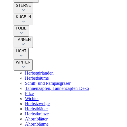
STERNE
KUGELN
FOLIE
TANNEN
LICHT
WINTER
Herbstgirlanden
Herbstbäume
Schilf- und Pampasgräser
Tannenzapfen, Tannenzapfen-Deko
Pilze
Wichtel
Herbstzweige
Herbstblätter
Herbstkränze
Ahornblätter
Ahornbäume