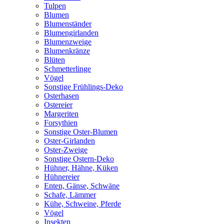
Tulpen
Blumen
Blumenständer
Blumengirlanden
Blumenzweige
Blumenkränze
Blüten
Schmetterlinge
Vögel
Sonstige Frühlings-Deko
Osterhasen
Ostereier
Margeriten
Forsythien
Sonstige Oster-Blumen
Oster-Girlanden
Oster-Zweige
Sonstige Ostern-Deko
Hühner, Hähne, Küken
Hühnereier
Enten, Gänse, Schwäne
Schafe, Lämmer
Kühe, Schweine, Pferde
Vögel
Insekten