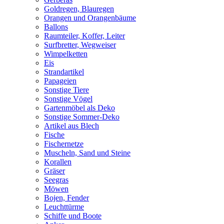
Goldregen, Blauregen
Orangen und Orangenbäume
Ballons
Raumteiler, Koffer, Leiter
Surfbretter, Wegweiser
Wimpelketten
Eis
Strandartikel
Papageien
Sonstige Tiere
Sonstige Vögel
Gartenmöbel als Deko
Sonstige Sommer-Deko
Artikel aus Blech
Fische
Fischernetze
Muscheln, Sand und Steine
Korallen
Gräser
Seegras
Möwen
Bojen, Fender
Leuchttürme
Schiffe und Boote