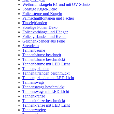
Weihnachtskugeln B1 und mit UV-Schutz
Sonstige Kugel-Deko
Foliensterne und Kugeln
Palmschnittfontänen und Fächer
Tinselgirlanden
Sonstige Folien-Deko
Folienvorhänge und Hänger
Foliengirlanden und Ketten
Geschenkbänder aus Folie
Streudeko
Tannenbäume
Tannenbäume beschneit
Tannenbäume beschmückt
Tannenbäume mit LED Licht
Tannengirlanden
Tannengirlanden beschmückt
Tannengirlanden mit LED Licht
Tannenswags
Tannenswags beschmückt
Tannenswags mit LED Licht
Tannenkränze
Tannenkränze beschmückt
Tannenkränze mit LED Licht
Tannenzweige