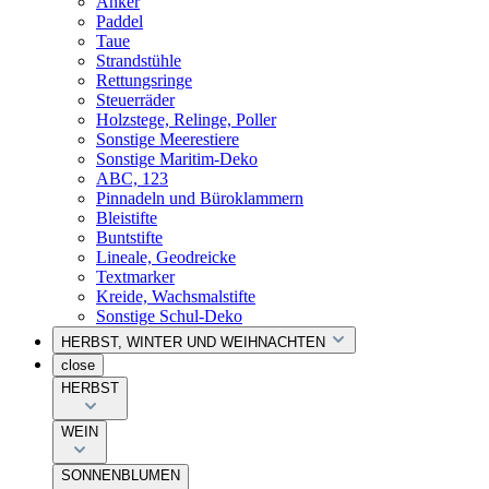
Anker
Paddel
Taue
Strandstühle
Rettungsringe
Steuerräder
Holzstege, Relinge, Poller
Sonstige Meerestiere
Sonstige Maritim-Deko
ABC, 123
Pinnadeln und Büroklammern
Bleistifte
Buntstifte
Lineale, Geodreicke
Textmarker
Kreide, Wachsmalstifte
Sonstige Schul-Deko
HERBST, WINTER UND WEIHNACHTEN
close
HERBST
WEIN
SONNENBLUMEN