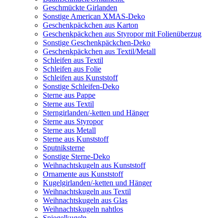
Geschmückte Girlanden
Sonstige American XMAS-Deko
Geschenkpäckchen aus Karton
Geschenkpäckchen aus Styropor mit Folienüberzug
Sonstige Geschenkpäckchen-Deko
Geschenkpäckchen aus Textil/Metall
Schleifen aus Textil
Schleifen aus Folie
Schleifen aus Kunststoff
Sonstige Schleifen-Deko
Sterne aus Pappe
Sterne aus Textil
Sterngirlanden/-ketten und Hänger
Sterne aus Styropor
Sterne aus Metall
Sterne aus Kunststoff
Sputniksterne
Sonstige Sterne-Deko
Weihnachtskugeln aus Kunststoff
Ornamente aus Kunststoff
Kugelgirlanden/-ketten und Hänger
Weihnachtskugeln aus Textil
Weihnachtskugeln aus Glas
Weihnachtskugeln nahtlos
Spiegelkugeln