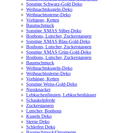
Sonstige Schwarz-Gold Deko
Weihnachtskugeln-Deko
Weihnachtssterne-Deko
Vorhänge, Ketten
Baumschmuck
Sonstige XMAS Silber-Deko
Bonbons, Lutscher, Zuckerstangen
Sonstige XMAS Blau-Gold-Deko
Bonbons, Lutscher, Zuckerstangen
Sonstige XMAS Grün-Gold-Deko
Bonbons, Lutscher, Zuckerstangen
Baumschmuck
Weihnachtskugeln-Deko
Weihnachtssterne-Deko
Vorhänge, Ketten
Sonstige Weiss-Gold-Deko
Nussknacker
Lebkuchenfiguren, Lebkuchenhäuser
Schaukelpferde
Zuckerstangen
Lutscher, Bonbons
Kugeln Deko
Sterne Deko
Schleifen Deko
Baumschmuck/Ornamente