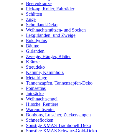
Beerenkränze
Pick-up, Roller, Fahrräder
Schlitten
Züge
Schottland-Deko
Weihnachtsmützen- und Socken
Ilexgirlanden- und Zweige
Eukalyptus
Bäume
Girlanden
Zweige, Hänger, Blätter
Kränze
Streudeko
Kamine, Kaminholz
Metallringe
Tannenzapfen, Tannenzapfen-Deko
Poinsettias
Jutesäcke
Weihnachtsengel
Hirsche, Rentiere
Warenpräsenter
Bonbons, Lutscher, Zuckerstangen
Schneeflocken
Sonstige XMAS Traditionell-Deko
Sonstige XMAS Schwarz-Gold-Deko