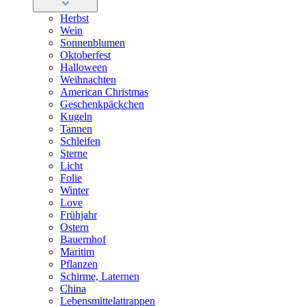
Herbst
Wein
Sonnenblumen
Oktoberfest
Halloween
Weihnachten
American Christmas
Geschenkpäckchen
Kugeln
Tannen
Schleifen
Sterne
Licht
Folie
Winter
Love
Frühjahr
Ostern
Bauernhof
Maritim
Pflanzen
Schirme, Laternen
China
Lebensmittelattrappen