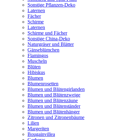
Sonstige Pflanzen-Deko
Laternen
Fächer
Schirme
Laternen
Schirme und Fächer
Sonstige China-Deko
Naturgräser und Blätter
Gänseblümchen
Flamingos
Muscheln
Blüten
Hibiskus
Blumen
Blumenrosetten
Blumen und Blütengirlanden
Blumen und Blütenzweige
Blumen und Blütenzäune
Blumen und Blütenständer
Blumen und Blütenhänger
Zitronen und Zitronenbäume
Lilien
Margeriten
Bougainvillea
Gerberas