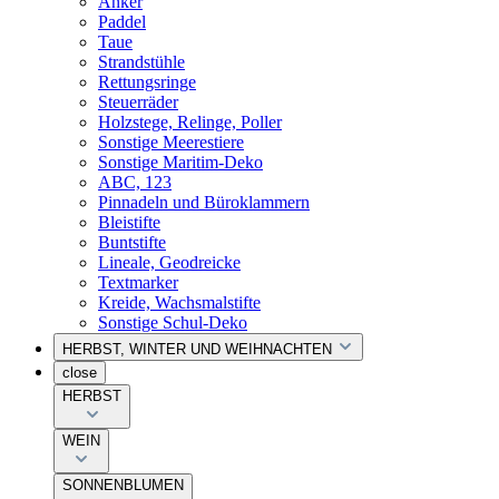
Anker
Paddel
Taue
Strandstühle
Rettungsringe
Steuerräder
Holzstege, Relinge, Poller
Sonstige Meerestiere
Sonstige Maritim-Deko
ABC, 123
Pinnadeln und Büroklammern
Bleistifte
Buntstifte
Lineale, Geodreicke
Textmarker
Kreide, Wachsmalstifte
Sonstige Schul-Deko
HERBST, WINTER UND WEIHNACHTEN
close
HERBST
WEIN
SONNENBLUMEN