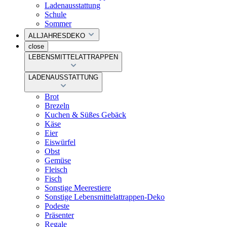
Ladenausstattung
Schule
Sommer
ALLJAHRESDEKO
close
LEBENSMITTELATTRAPPEN
LADENAUSSTATTUNG
Brot
Brezeln
Kuchen & Süßes Gebäck
Käse
Eier
Eiswürfel
Obst
Gemüse
Fleisch
Fisch
Sonstige Meerestiere
Sonstige Lebensmittelattrappen-Deko
Podeste
Präsenter
Regale