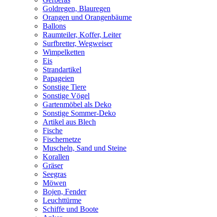
Goldregen, Blauregen
Orangen und Orangenbäume
Ballons
Raumteiler, Koffer, Leiter
Surfbretter, Wegweiser
Wimpelketten
Eis
Strandartikel
Papageien
Sonstige Tiere
Sonstige Vögel
Gartenmöbel als Deko
Sonstige Sommer-Deko
Artikel aus Blech
Fische
Fischernetze
Muscheln, Sand und Steine
Korallen
Gräser
Seegras
Möwen
Bojen, Fender
Leuchttürme
Schiffe und Boote