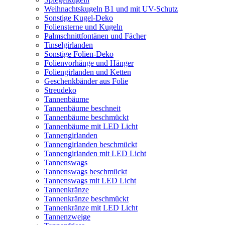
Weihnachtskugeln B1 und mit UV-Schutz
Sonstige Kugel-Deko
Foliensterne und Kugeln
Palmschnittfontänen und Fächer
Tinselgirlanden
Sonstige Folien-Deko
Folienvorhänge und Hänger
Foliengirlanden und Ketten
Geschenkbänder aus Folie
Streudeko
Tannenbäume
Tannenbäume beschneit
Tannenbäume beschmückt
Tannenbäume mit LED Licht
Tannengirlanden
Tannengirlanden beschmückt
Tannengirlanden mit LED Licht
Tannenswags
Tannenswags beschmückt
Tannenswags mit LED Licht
Tannenkränze
Tannenkränze beschmückt
Tannenkränze mit LED Licht
Tannenzweige