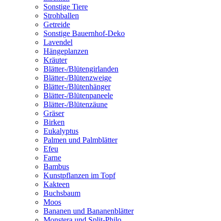
Sonstige Tiere
Strohballen
Getreide
Sonstige Bauernhof-Deko
Lavendel
Hängeplanzen
Kräuter
Blätter-/Blütengirlanden
Blätter-/Blütenzweige
Blätter-/Blütenhänger
Blätter-/Blütenpaneele
Blätter-/Blütenzäune
Gräser
Birken
Eukalyptus
Palmen und Palmblätter
Efeu
Farne
Bambus
Kunstpflanzen im Topf
Kakteen
Buchsbaum
Moos
Bananen und Bananenblätter
Monstera und Split-Philo