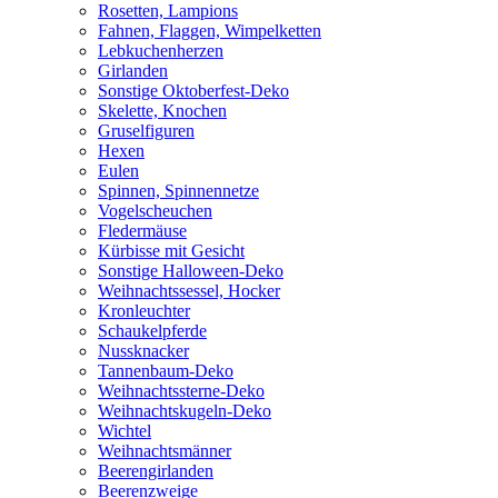
Rosetten, Lampions
Fahnen, Flaggen, Wimpelketten
Lebkuchenherzen
Girlanden
Sonstige Oktoberfest-Deko
Skelette, Knochen
Gruselfiguren
Hexen
Eulen
Spinnen, Spinnennetze
Vogelscheuchen
Fledermäuse
Kürbisse mit Gesicht
Sonstige Halloween-Deko
Weihnachtssessel, Hocker
Kronleuchter
Schaukelpferde
Nussknacker
Tannenbaum-Deko
Weihnachtssterne-Deko
Weihnachtskugeln-Deko
Wichtel
Weihnachtsmänner
Beerengirlanden
Beerenzweige