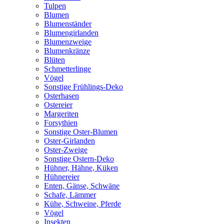
Tulpen
Blumen
Blumenständer
Blumengirlanden
Blumenzweige
Blumenkränze
Blüten
Schmetterlinge
Vögel
Sonstige Frühlings-Deko
Osterhasen
Ostereier
Margeriten
Forsythien
Sonstige Oster-Blumen
Oster-Girlanden
Oster-Zweige
Sonstige Ostern-Deko
Hühner, Hähne, Küken
Hühnereier
Enten, Gänse, Schwäne
Schafe, Lämmer
Kühe, Schweine, Pferde
Vögel
Insekten