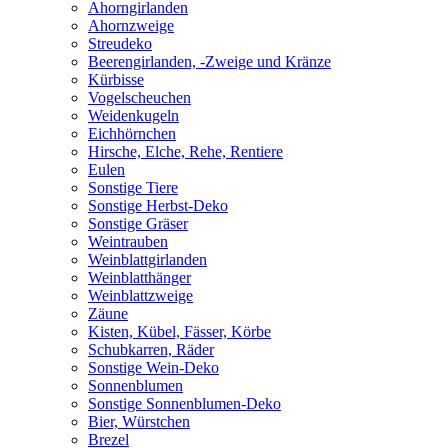
Ahorngirlanden
Ahornzweige
Streudeko
Beerengirlanden, -Zweige und Kränze
Kürbisse
Vogelscheuchen
Weidenkugeln
Eichhörnchen
Hirsche, Elche, Rehe, Rentiere
Eulen
Sonstige Tiere
Sonstige Herbst-Deko
Sonstige Gräser
Weintrauben
Weinblattgirlanden
Weinblatthänger
Weinblattzweige
Zäune
Kisten, Kübel, Fässer, Körbe
Schubkarren, Räder
Sonstige Wein-Deko
Sonnenblumen
Sonstige Sonnenblumen-Deko
Bier, Würstchen
Brezel