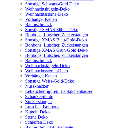
Sonstige Schwarz-Gold Deko
Weihnachtskugeln-Deko
Weihnachtssterne-Deko
Vorhänge, Ketten
Baumschmuck
Sonstige XMAS Silber-Deko
Bonbons, Lutscher, Zuckerstangen
Sonstige XMAS Blau-Gold-Deko
Bonbons, Lutscher, Zuckerstangen
Sonstige XMAS Grün-Gold-Deko
Bonbons, Lutscher, Zuckerstangen
Baumschmuck
Weihnachtskugeln-Deko
Weihnachtssterne-Deko
Vorhänge, Ketten
Sonstige Weiss-Gold-Deko
Nussknacker
Lebkuchenfiguren, Lebkuchenhäuser
Schaukelpferde
Zuckerstangen
Lutscher, Bonbons
Kugeln Deko
Sterne Deko
Schleifen Deko
Baumschmuck/Ornamente