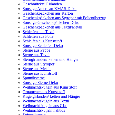
Geschmückte Girlanden
Sonstige American XMAS-Deko
Geschenkpäckchen aus Karton
Geschenkpäckchen aus Styropor mit Folienüberzug
Sonstige Geschenkpäckchen-Deko
Geschenkpäckchen aus Textil/Metall
Schleifen aus Textil
Schleifen aus Folie
Schleifen aus Kunststoff
Sonstige Schleifen-Deko
Sterne aus Pappe
Sterne aus Textil
Sterngirlanden/-ketten und Hänger
Sterne aus Styropor
Sterne aus Metall
Sterne aus Kunststoff
Sputniksterne
Sonstige Sterne-Deko
Weihnachtskugeln aus Kunststoff
Ornamente aus Kunststoff
Kugelgirlanden/-ketten und Hänger
Weihnachtskugeln aus Textil
Weihnachtskugeln aus Glas
Weihnachtskugeln nahtlos
Spiegelkugeln