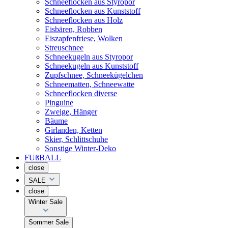
Schneeflocken aus Styropor
Schneeflocken aus Kunststoff
Schneeflocken aus Holz
Eisbären, Robben
Eiszapfenfriese, Wolken
Streuschnee
Schneekugeln aus Styropor
Schneekugeln aus Kunststoff
Zupfschnee, Schneekügelchen
Schneematten, Schneewatte
Schneeflocken diverse
Pinguine
Zweige, Hänger
Bäume
Girlanden, Ketten
Skier, Schlittschuhe
Sonstige Winter-Deko
FUßBALL
close
SALE
close
Winter Sale
Sommer Sale