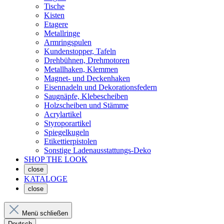
Tische
Kisten
Etagere
Metallringe
Armringspulen
Kundenstopper, Tafeln
Drehbühnen, Drehmotoren
Metallhaken, Klemmen
Magnet- und Deckenhaken
Eisennadeln und Dekorationsfedern
Saugnäpfe, Klebescheiben
Holzscheiben und Stämme
Acrylartikel
Styroporartikel
Spiegelkugeln
Etikettierpistolen
Sonstige Ladenausstattungs-Deko
SHOP THE LOOK
close
KATALOGE
close
Menü schließen
Deutsch