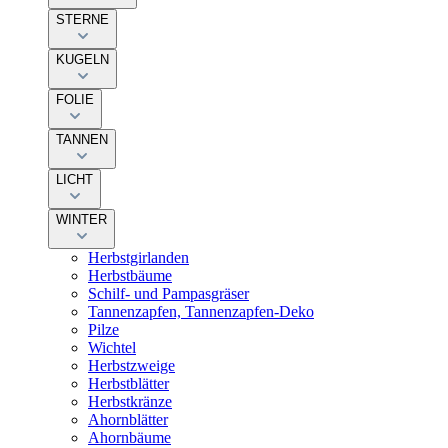
STERNE
KUGELN
FOLIE
TANNEN
LICHT
WINTER
Herbstgirlanden
Herbstbäume
Schilf- und Pampasgräser
Tannenzapfen, Tannenzapfen-Deko
Pilze
Wichtel
Herbstzweige
Herbstblätter
Herbstkränze
Ahornblätter
Ahornbäume