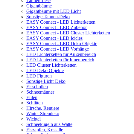
Tannenfriese
Gigantbäume
Gigantbäume mit LED Licht
Sonstige Tannen-Deko
EASY Connect - LED Lichterketten
EASY Connect - LED Zubehör
EASY Connect - LED Cluster Lichterketten
EASY Connect - LED Icicles
EASY Connect - LED Deko Objekte
EASY Connect - LED Vorhänge
LED Lichterketten für Außenbereich
LED Lichterketten für Innenbereich
LED Cluster Lichterketten
LED Deko Objekte
LED Figuren
Sonstige Licht-Deko
Eisschollen
Schneemänner
Eulen
Schlitten
Hirsche, Rentiere
Winter Streudeko
Wichtel
Schneekugeln aus Watte
Eiszapfen, Kristalle